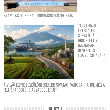
SZÁMÍTÁSTECHNIKAI INNOVÁCIÓS KÖZPONTJA
TANZÁNIA ÚJ
FEJLESZTÉSI
STRATÉGIÁT
HIRDETETT A
GAZDASÁGI
NÖVEKEDÉS
FELGYORSÍTÁSÁRA
A VILÁG EGYIK LEGKÜLÖNLEGESEBB SIVATAGI VÁROSA – AHOL MÉG A
FELHŐKARCOLÓ IS AGYAGBÓL ÉPÜLT
FOLLOW.IT