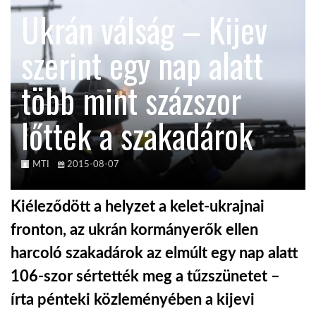
Ukrán válság – Kijev
TROPICALMAGAZIN
szerint egy nap alatt
GLOBOTV
több mint százszor
lőttek a szakadárok
AFRIKA TUDÁSTÁR
A NAP SZÉPE
MTI
2015-08-07
Kiéleződött a helyzet a kelet-ukrajnai
LINKTR.EE
fronton, az ukrán kormányerők ellen
harcoló szakadárok az elmúlt egy nap alatt
GLOBOZSARU
106-szor sértették meg a tűzszünetet –
írta pénteki közleményében a kijevi
DOBRAVERO.HU