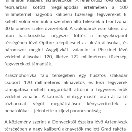
milliméter kaliberű aknavetőkkel. A fehérorosz fővárosban
februárban kötött megállapodás értelmében a 100
milliméternél nagyobb kaliberű tüzérségi fegyvereket ki
kellett volna vonniuk a szemben álló feleknek a frontvonal
30 kilométer széles övezetéből. A szakadárok este kilenc óra
után harckocsikkal négyszer lőtték a megyeközpont
térségében lévő Opitne településnél az ukrán állásokat, és
háromszor megint Avgyijivkát, valamint a Piszkinél lévő
védelmi állásokat 120, illetve 122 milliméteres tüzérségi
fegyverekkel támadták.
Krasznohorivka falu térségében egy húszfős szakadár
csoport 120 milliméteres aknavetők és kézi fegyverek
támogatása mellett megpróbált áttörni a fegyveres erők
védelmi vonalán. A katonák mintegy másfél órán át tartó
tűzharccal végül meghátrálásra kényszerítették a
behatolókat – jelentette a kijevi parancsnokság.
A közlemény szerint a Donyecktől északra lévő Artemivszk
térségében a nagy kaliberű aknavetők mellett Grad rakéta-