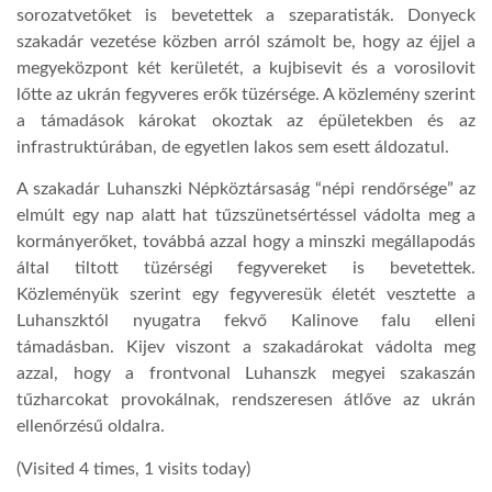
sorozatvetőket is bevetettek a szeparatisták. Donyeck
szakadár vezetése közben arról számolt be, hogy az éjjel a
megyeközpont két kerületét, a kujbisevit és a vorosilovit
lőtte az ukrán fegyveres erők tüzérsége. A közlemény szerint
a támadások károkat okoztak az épületekben és az
infrastruktúrában, de egyetlen lakos sem esett áldozatul.
A szakadár Luhanszki Népköztársaság “népi rendőrsége” az
elmúlt egy nap alatt hat tűzszünetsértéssel vádolta meg a
kormányerőket, továbbá azzal hogy a minszki megállapodás
által tiltott tüzérségi fegyvereket is bevetettek.
Közleményük szerint egy fegyveresük életét vesztette a
Luhanszktól nyugatra fekvő Kalinove falu elleni
támadásban. Kijev viszont a szakadárokat vádolta meg
azzal, hogy a frontvonal Luhanszk megyei szakaszán
tűzharcokat provokálnak, rendszeresen átlőve az ukrán
ellenőrzésű oldalra.
(Visited 4 times, 1 visits today)