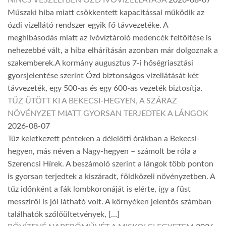
Műszaki hiba miatt csökkentett kapacitással működik az
ózdi vízellátó rendszer egyik fő távvezetéke. A
meghibásodás miatt az ivóvíztároló medencék feltöltése is
nehezebbé vált, a hiba elhárításán azonban már dolgoznak a
szakemberek.A kormány augusztus 7-i hőségriasztási
gyorsjelentése szerint Ózd biztonságos vízellátását két
távvezeték, egy 500-as és egy 600-as vezeték biztosítja.
TŰZ ÜTÖTT KI A BEKECSI-HEGYEN, A SZÁRAZ
NÖVÉNYZET MIATT GYORSAN TERJEDTEK A LÁNGOK
2026-08-07
Tűz keletkezett pénteken a délelőtti órákban a Bekecsi-
hegyen, más néven a Nagy-hegyen – számolt be róla a
Szerencsi Hírek. A beszámoló szerint a lángok több ponton
is gyorsan terjedtek a kiszáradt, földközeli növényzetben. A
tűz időnként a fák lombkoronáját is elérte, így a füst
messziről is jól látható volt. A környéken jelentős számban
találhatók szőlőültetvények, […]