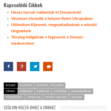
Kapcsolódó Cikkek
Heves harcok robbantak ki Donyecknél
Vészesen élesedik a helyzet Kelet-Ukrajnában
Ultimátum Kijevnek, megszakadhatnak a minszki
tárgyalások
Tényleg hallgatnak a fegyverek a Donyec-
medencében
ROVAT:
EURÓPA
EURÓPA - POLITIKA
CÍMKE:
HÁBORÚ
HARCOK
LÖVÉSEK
SZAKADÁROK
TŰZSZÜNET
UKRAJNA
UKRÁN VÁLSÁG
VÁLSÁG
SZÓLJON HOZZÁ EHHEZ A CIKKHEZ