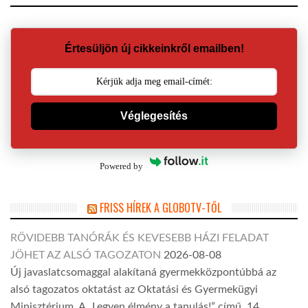
Értesüljön új cikkeinkről emailben!
Véglegesítés
Powered by
FRISS HÍREK A GLOBOTV-TŐL
RÖVIDEBB TANÓRÁK ÉS KEVESEBB HÁZI FELADAT
JÖHET AZ ALSÓ TAGOZATON
2026-08-08
Új javaslatcsomaggal alakítaná gyermekközpontúbbá az
alsó tagozatos oktatást az Oktatási és Gyermekügyi
Minisztérium. A „Legyen élmény a tanulás!” című, 14