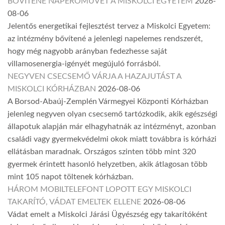
BŐVÍTENÉ NAPERŐMŰVÉT A MISKOLCI EGYETEM
2026-
08-06
Jelentős energetikai fejlesztést tervez a Miskolci Egyetem:
az intézmény bővítené a jelenlegi napelemes rendszerét,
hogy még nagyobb arányban fedezhesse saját
villamosenergia-igényét megújuló forrásból.
NEGYVEN CSECSEMŐ VÁRJA A HAZAJUTÁST A
MISKOLCI KÓRHÁZBAN
2026-08-06
A Borsod-Abaúj-Zemplén Vármegyei Központi Kórházban
jelenleg negyven olyan csecsemő tartózkodik, akik egészségi
állapotuk alapján már elhagyhatnák az intézményt, azonban
családi vagy gyermekvédelmi okok miatt továbbra is kórházi
ellátásban maradnak. Országos szinten több mint 320
gyermek érintett hasonló helyzetben, akik átlagosan több
mint 105 napot töltenek kórházban.
HÁROM MOBILTELEFONT LOPOTT EGY MISKOLCI
TAKARÍTÓ, VÁDAT EMELTEK ELLENE
2026-08-06
Vádat emelt a Miskolci Járási Ügyészség egy takarítóként