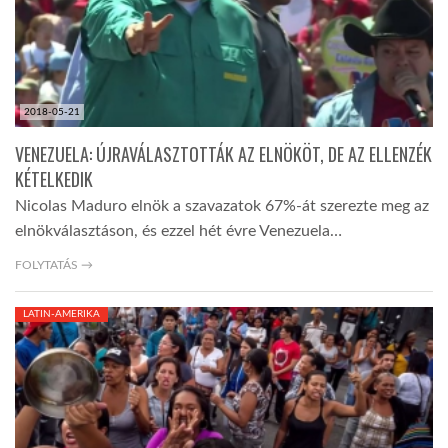
2018-05-21
VENEZUELA: ÚJRAVÁLASZTOTTÁK AZ ELNÖKÖT, DE AZ ELLENZÉK
KÉTELKEDIK
Nicolas Maduro elnök a szavazatok 67%-át szerezte meg az
elnökválasztáson, és ezzel hét évre Venezuela…
FOLYTATÁS →
LATIN-AMERIKA