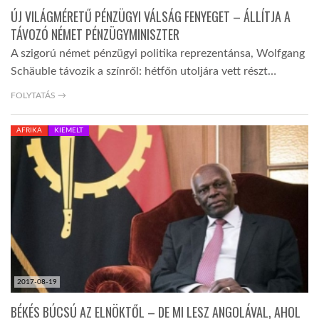
ÚJ VILÁGMÉRETŰ PÉNZÜGYI VÁLSÁG FENYEGET – ÁLLÍTJA A
TÁVOZÓ NÉMET PÉNZÜGYMINISZTER
A szigorú német pénzügyi politika reprezentánsa, Wolfgang
Schäuble távozik a színről: hétfőn utoljára vett részt…
FOLYTATÁS →
AFRIKA
KIEMELT
2017-08-19
BÉKÉS BÚCSÚ AZ ELNÖKTŐL – DE MI LESZ ANGOLÁVAL, AHOL