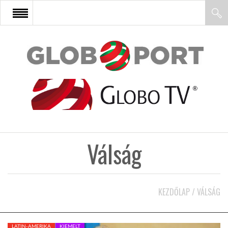
FŐOLDAL
AFRIKA
EURÓPA
Válság
ÁZSIA
ÉSZAK-AMERIKA
KEZDŐLAP
/
VÁLSÁG
LATIN-AMERIKA
LATIN-AMERIKA
KIEMELT