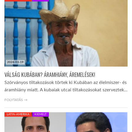
KÖZEL-KELET
AUSZTRÁLIA
A VILÁG ITTHON
2024-03-19
MÉDIA
VÁLSÁG KUBÁBAN? ÁRAMHIÁNY, ÁREMELÉSEK!
Szórványos tiltakozások törtek ki Kubában az élelmiszer- és
áramhiány miatt. A kubaiak utcai tiltakozásokat szerveztek…
FOLYTATÁS →
GLOBOTV BP
LATIN-AMERIKA
KIEMELT
HÍR3D