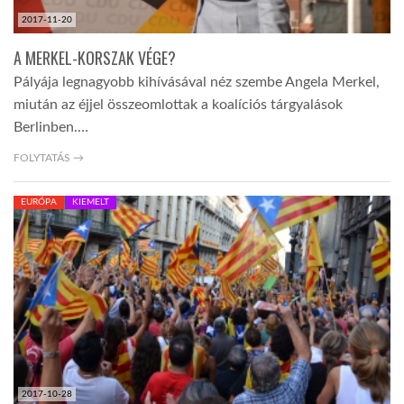
2017-11-20
A MERKEL-KORSZAK VÉGE?
Pályája legnagyobb kihívásával néz szembe Angela Merkel,
miután az éjjel összeomlottak a koalíciós tárgyalások
Berlinben.…
FOLYTATÁS →
EURÓPA
KIEMELT
2017-10-28