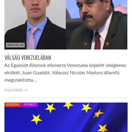
TROPICALMAGAZIN
GLOBOTV
2019-01-24
AFRIKA TUDÁSTÁR
VÁLSÁG VENEZUELÁBAN
Az Egyesült Államok elismerte Venezuela önjelölt ideiglenes
A NAP SZÉPE
elnökét, Juan Guaidót. Válaszul Nicolas Maduro államfő
megszakította…
LINKTR.EE
FOLYTATÁS →
EURÓPA
KIEMELT
GLOBOZSARU
DOBRAVERO.HU