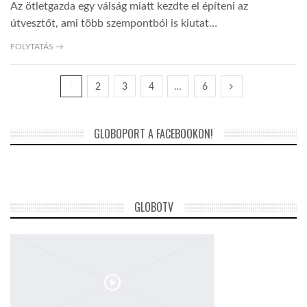
Az ötletgazda egy válság miatt kezdte el építeni az
útvesztőt, ami több szempontból is kiutat…
FOLYTATÁS →
1
2
3
4
…
6
GLOBOPORT A FACEBOOKON!
GLOBOTV