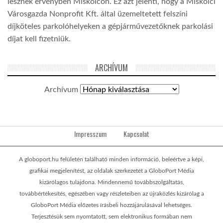
lesznek érvényben Miskolcon. Ez azt jelenti, hogy a Miskolci
Városgazda Nonprofit Kft. által üzemeltetett felszíni
díjköteles parkolóhelyeken a gépjárművezetőknek parkolási
díjat kell fizetniük.
ARCHÍVUM
Archívum
Impresszum
Kapcsolat
A globoport.hu felületén található minden információ, beleértve a képi,
grafikai megjelenítést, az oldalak szerkezetét a GloboPort Média
kizárólagos tulajdona. Mindennemű továbbszolgáltatás,
továbbértékesítés, egészében vagy részleteiben az újraközlés kizárólag a
GloboPort Média előzetes írásbeli hozzájárulásával lehetséges.
Terjesztésük sem nyomtatott, sem elektronikus formában nem