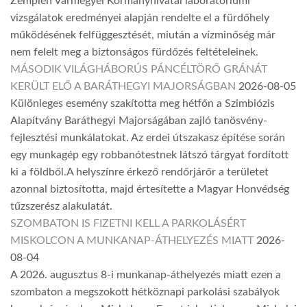
Zemplén Vármegyei Kormányhivatal laboratóriumi
vizsgálatok eredményei alapján rendelte el a fürdőhely
működésének felfüggesztését, miután a vízminőség már
nem felelt meg a biztonságos fürdőzés feltételeinek.
MÁSODIK VILÁGHÁBORÚS PÁNCÉLTÖRŐ GRÁNÁT
KERÜLT ELŐ A BARÁTHEGYI MAJORSÁGBAN
2026-08-05
Különleges esemény szakította meg hétfőn a Szimbiózis
Alapítvány Baráthegyi Majorságában zajló tanösvény-
fejlesztési munkálatokat. Az erdei útszakasz építése során
egy munkagép egy robbanótestnek látszó tárgyat fordított
ki a földből.A helyszínre érkező rendőrjárőr a területet
azonnal biztosította, majd értesítette a Magyar Honvédség
tűzszerész alakulatát.
SZOMBATON IS FIZETNI KELL A PARKOLÁSÉRT
MISKOLCON A MUNKANAP-ÁTHELYEZÉS MIATT
2026-
08-04
A 2026. augusztus 8-i munkanap-áthelyezés miatt ezen a
szombaton a megszokott hétköznapi parkolási szabályok