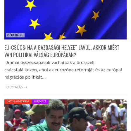
LATIMO.HU
GLOBOBOOK
2018-06-28
EU-CSÚCS: HA A GAZDASÁGI HELYZET JAVUL, AKKOR MIÉRT
VAN POLITIKAI VÁLSÁG EURÓPÁBAN?
Drámai összecsapások várhatóak a brüsszeli
csúcstalálkozón, ahol az eurozóna reformját és az európai
migrációs politikát…
FOLYTATÁS →
LATIN-AMERIKA
KIEMELT