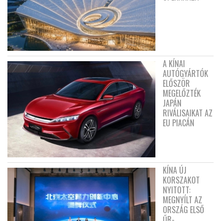
A KÍNAI
AUTÓGYÁRTÓK
ELŐSZÖR
MEGELŐZTÉK
JAPÁN
RIVÁLISAIKAT AZ
EU PIACÁN
KÍNA ÚJ
KORSZAKOT
NYITOTT:
MEGNYÍLT AZ
ORSZÁG ELSŐ
ŰR-