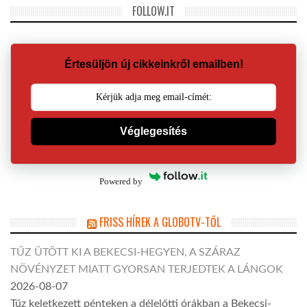
FOLLOW.IT
Értesüljön új cikkeinkről emailben!
Véglegesítés
Powered by
FRISS HÍREK A GLOBOTV-TŐL
TŰZ ÜTÖTT KI A BEKECSI-HEGYEN, A SZÁRAZ
NÖVÉNYZET MIATT GYORSAN TERJEDTEK A LÁNGOK
2026-08-07
Tűz keletkezett pénteken a délelőtti órákban a Bekecsi-