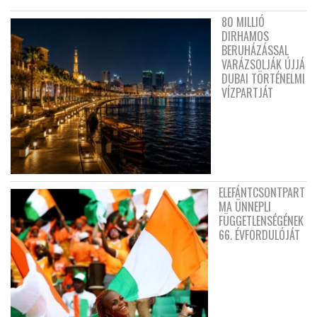
80 MILLIÓ
DIRHAMOS
BERUHÁZÁSSAL
VARÁZSOLJÁK ÚJJÁ
DUBAI TÖRTÉNELMI
VÍZPARTJÁT
ELEFÁNTCSONTPART
MA ÜNNEPLI
FÜGGETLENSÉGÉNEK
66. ÉVFORDULÓJÁT