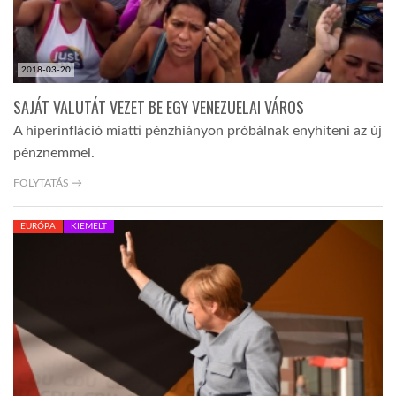
2018-03-20
SAJÁT VALUTÁT VEZET BE EGY VENEZUELAI VÁROS
A hiperinfláció miatti pénzhiányon próbálnak enyhíteni az új
pénznemmel.
FOLYTATÁS →
EURÓPA
KIEMELT