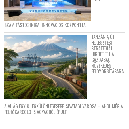
SZÁMÍTÁSTECHNIKAI INNOVÁCIÓS KÖZPONTJA
TANZÁNIA ÚJ
FEJLESZTÉSI
STRATÉGIÁT
HIRDETETT A
GAZDASÁGI
NÖVEKEDÉS
FELGYORSÍTÁSÁRA
A VILÁG EGYIK LEGKÜLÖNLEGESEBB SIVATAGI VÁROSA – AHOL MÉG A
FELHŐKARCOLÓ IS AGYAGBÓL ÉPÜLT