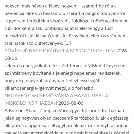
hegyen, más néven a Nagy-hegyen – számolt be róla a
Szerencsi Hírek. A beszámoló szerint a lángok több ponton
is gyorsan terjedtek a kiszáradt, földközeli növényzetben. A
tűz időnként a fák lombkoronáját is elérte, így a füst
messziről is jól látható volt. A környéken jelentős számban
találhatók szőlőültetvények, […]
BŐVÍTENÉ NAPERŐMŰVÉT A MISKOLCI EGYETEM
2026-
08-06
Jelentős energetikai fejlesztést tervez a Miskolci Egyetem:
az intézmény bővítené a jelenlegi napelemes rendszerét,
hogy még nagyobb arányban fedezhesse saját
villamosenergia-igényét megújuló forrásból.
NEGYVEN CSECSEMŐ VÁRJA A HAZAJUTÁST A
MISKOLCI KÓRHÁZBAN
2026-08-06
A Borsod-Abaúj-Zemplén Vármegyei Központi Kórházban
jelenleg negyven olyan csecsemő tartózkodik, akik egészségi
állapotuk alapján már elhagyhatnák az intézményt, azonban
családi vagy gyermekvédelmi okok miatt továbbra is kórházi