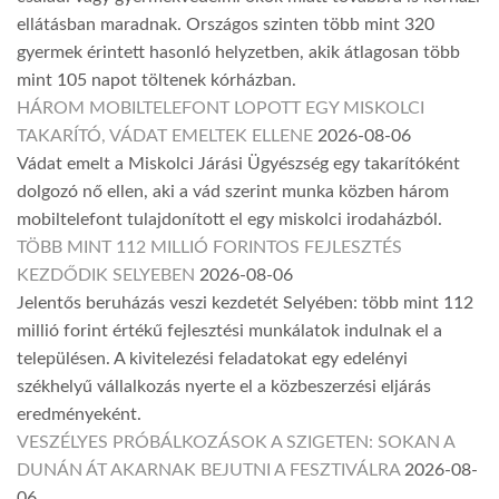
ellátásban maradnak. Országos szinten több mint 320
gyermek érintett hasonló helyzetben, akik átlagosan több
mint 105 napot töltenek kórházban.
HÁROM MOBILTELEFONT LOPOTT EGY MISKOLCI
TAKARÍTÓ, VÁDAT EMELTEK ELLENE
2026-08-06
Vádat emelt a Miskolci Járási Ügyészség egy takarítóként
dolgozó nő ellen, aki a vád szerint munka közben három
mobiltelefont tulajdonított el egy miskolci irodaházból.
TÖBB MINT 112 MILLIÓ FORINTOS FEJLESZTÉS
KEZDŐDIK SELYEBEN
2026-08-06
Jelentős beruházás veszi kezdetét Selyében: több mint 112
millió forint értékű fejlesztési munkálatok indulnak el a
településen. A kivitelezési feladatokat egy edelényi
székhelyű vállalkozás nyerte el a közbeszerzési eljárás
eredményeként.
VESZÉLYES PRÓBÁLKOZÁSOK A SZIGETEN: SOKAN A
DUNÁN ÁT AKARNAK BEJUTNI A FESZTIVÁLRA
2026-08-
06