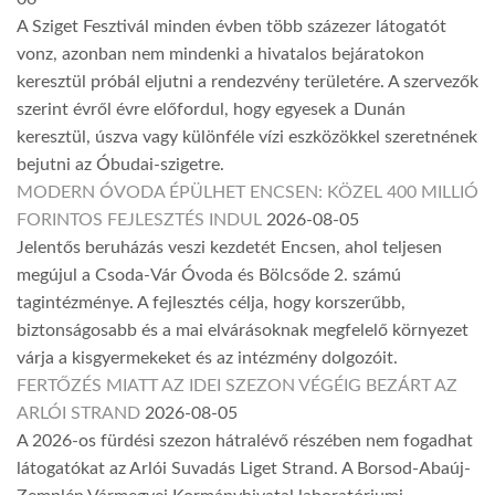
A Sziget Fesztivál minden évben több százezer látogatót
vonz, azonban nem mindenki a hivatalos bejáratokon
keresztül próbál eljutni a rendezvény területére. A szervezők
szerint évről évre előfordul, hogy egyesek a Dunán
keresztül, úszva vagy különféle vízi eszközökkel szeretnének
bejutni az Óbudai-szigetre.
MODERN ÓVODA ÉPÜLHET ENCSEN: KÖZEL 400 MILLIÓ
FORINTOS FEJLESZTÉS INDUL
2026-08-05
Jelentős beruházás veszi kezdetét Encsen, ahol teljesen
megújul a Csoda-Vár Óvoda és Bölcsőde 2. számú
tagintézménye. A fejlesztés célja, hogy korszerűbb,
biztonságosabb és a mai elvárásoknak megfelelő környezet
várja a kisgyermekeket és az intézmény dolgozóit.
FERTŐZÉS MIATT AZ IDEI SZEZON VÉGÉIG BEZÁRT AZ
ARLÓI STRAND
2026-08-05
A 2026-os fürdési szezon hátralévő részében nem fogadhat
látogatókat az Arlói Suvadás Liget Strand. A Borsod-Abaúj-