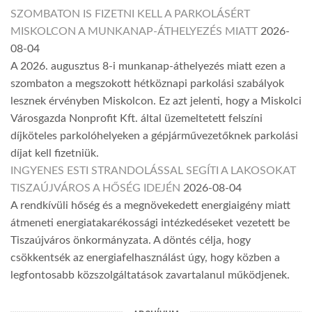
SZOMBATON IS FIZETNI KELL A PARKOLÁSÉRT
MISKOLCON A MUNKANAP-ÁTHELYEZÉS MIATT
2026-
08-04
A 2026. augusztus 8-i munkanap-áthelyezés miatt ezen a
szombaton a megszokott hétköznapi parkolási szabályok
lesznek érvényben Miskolcon. Ez azt jelenti, hogy a Miskolci
Városgazda Nonprofit Kft. által üzemeltetett felszíni
díjköteles parkolóhelyeken a gépjárművezetőknek parkolási
díjat kell fizetniük.
INGYENES ESTI STRANDOLÁSSAL SEGÍTI A LAKOSOKAT
TISZAÚJVÁROS A HŐSÉG IDEJÉN
2026-08-04
A rendkívüli hőség és a megnövekedett energiaigény miatt
átmeneti energiatakarékossági intézkedéseket vezetett be
Tiszaújváros önkormányzata. A döntés célja, hogy
csökkentsék az energiafelhasználást úgy, hogy közben a
legfontosabb közszolgáltatások zavartalanul működjenek.