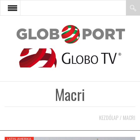
FŐOLDAL
AFRIKA
EURÓPA
Macri
ÁZSIA
ÉSZAK-AMERIKA
KEZDŐLAP
/
MACRI
LATIN-AMERIKA
LATIN-AMERIKA