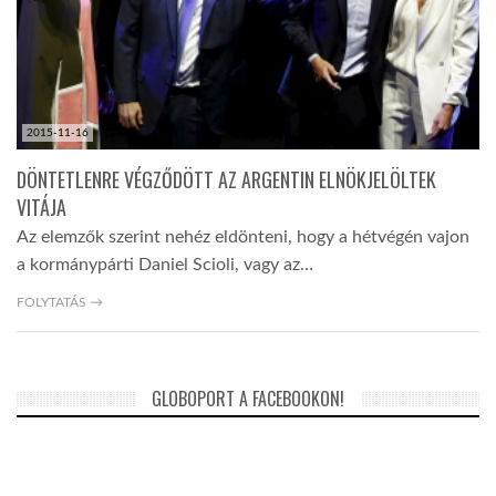
LATIMO.HU
GLOBOBOOK
2015-11-16
DÖNTETLENRE VÉGZŐDÖTT AZ ARGENTIN ELNÖKJELÖLTEK
VITÁJA
Az elemzők szerint nehéz eldönteni, hogy a hétvégén vajon
a kormánypárti Daniel Scioli, vagy az…
FOLYTATÁS →
GLOBOPORT A FACEBOOKON!