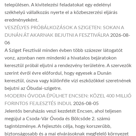
településen. A kivitelezési feladatokat egy edelényi
székhelyű vállalkozás nyerte el a közbeszerzési eljárás
eredményeként.
VESZÉLYES PRÓBÁLKOZÁSOK A SZIGETEN: SOKAN A
DUNÁN ÁT AKARNAK BEJUTNI A FESZTIVÁLRA
2026-08-
06
A Sziget Fesztivál minden évben több százezer látogatót
vonz, azonban nem mindenki a hivatalos bejáratokon
keresztül próbál eljutni a rendezvény területére. A szervezők
szerint évről évre előfordul, hogy egyesek a Dunán
keresztül, úszva vagy különféle vízi eszközökkel szeretnének
bejutni az Óbudai-szigetre.
MODERN ÓVODA ÉPÜLHET ENCSEN: KÖZEL 400 MILLIÓ
FORINTOS FEJLESZTÉS INDUL
2026-08-05
Jelentős beruházás veszi kezdetét Encsen, ahol teljesen
megújul a Csoda-Vár Óvoda és Bölcsőde 2. számú
tagintézménye. A fejlesztés célja, hogy korszerűbb,
biztonságosabb és a mai elvárásoknak megfelelő környezet