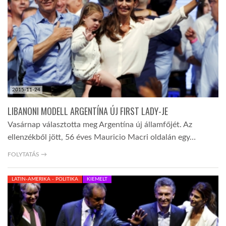
TROPICALMAGAZIN
GLOBOTV
AFRIKA TUDÁSTÁR
2015-11-24
LIBANONI MODELL ARGENTÍNA ÚJ FIRST LADY-JE
A NAP SZÉPE
Vasárnap választotta meg Argentína új államfőjét. Az
ellenzékből jött, 56 éves Mauricio Macri oldalán egy…
LINKTR.EE
FOLYTATÁS →
LATIN-AMERIKA - POLITIKA
KIEMELT
GLOBOZSARU
DOBRAVERO.HU