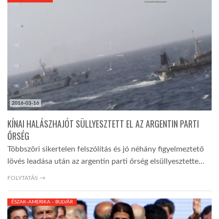
KÖZEL-KELET
AUSZTRÁLIA
A VILÁG ITTHON
2016-03-16
MÉDIA
KÍNAI HALÁSZHAJÓT SÜLLYESZTETT EL AZ ARGENTIN PARTI
ŐRSÉG
Többszöri sikertelen felszólítás és jó néhány figyelmeztető
lövés leadása után az argentin parti őrség elsüllyesztette…
GLOBOTV BP
FOLYTATÁS →
ÉSZAK-AMERIKA - BULVÁR
HÍR3D