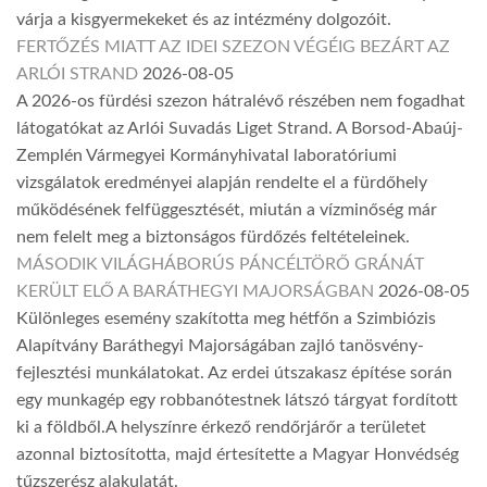
várja a kisgyermekeket és az intézmény dolgozóit.
FERTŐZÉS MIATT AZ IDEI SZEZON VÉGÉIG BEZÁRT AZ
ARLÓI STRAND
2026-08-05
A 2026-os fürdési szezon hátralévő részében nem fogadhat
látogatókat az Arlói Suvadás Liget Strand. A Borsod-Abaúj-
Zemplén Vármegyei Kormányhivatal laboratóriumi
vizsgálatok eredményei alapján rendelte el a fürdőhely
működésének felfüggesztését, miután a vízminőség már
nem felelt meg a biztonságos fürdőzés feltételeinek.
MÁSODIK VILÁGHÁBORÚS PÁNCÉLTÖRŐ GRÁNÁT
KERÜLT ELŐ A BARÁTHEGYI MAJORSÁGBAN
2026-08-05
Különleges esemény szakította meg hétfőn a Szimbiózis
Alapítvány Baráthegyi Majorságában zajló tanösvény-
fejlesztési munkálatokat. Az erdei útszakasz építése során
egy munkagép egy robbanótestnek látszó tárgyat fordított
ki a földből.A helyszínre érkező rendőrjárőr a területet
azonnal biztosította, majd értesítette a Magyar Honvédség
tűzszerész alakulatát.