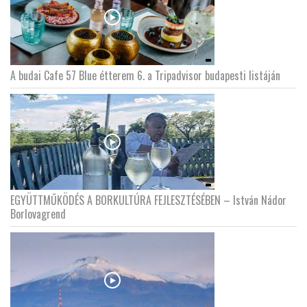
A budai Cafe 57 Blue étterem 6. a Tripadvisor budapesti listáján
EGYÜTTMŰKÖDÉS A BORKULTÚRA FEJLESZTÉSÉBEN – István Nádor
Borlovagrend