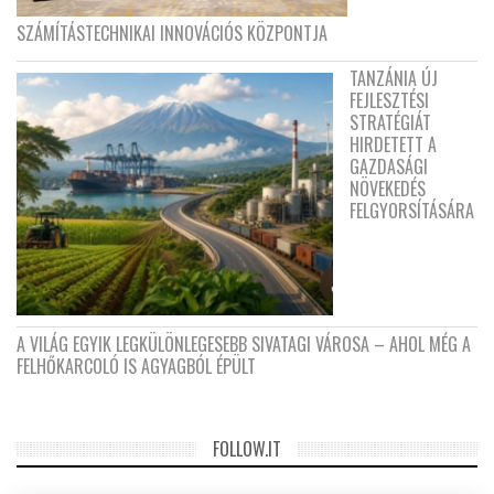
SZÁMÍTÁSTECHNIKAI INNOVÁCIÓS KÖZPONTJA
TANZÁNIA ÚJ
FEJLESZTÉSI
STRATÉGIÁT
HIRDETETT A
GAZDASÁGI
NÖVEKEDÉS
FELGYORSÍTÁSÁRA
A VILÁG EGYIK LEGKÜLÖNLEGESEBB SIVATAGI VÁROSA – AHOL MÉG A
FELHŐKARCOLÓ IS AGYAGBÓL ÉPÜLT
FOLLOW.IT