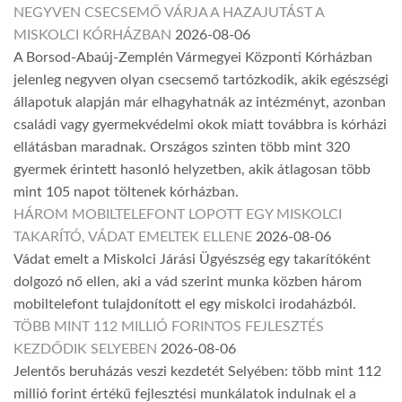
NEGYVEN CSECSEMŐ VÁRJA A HAZAJUTÁST A
MISKOLCI KÓRHÁZBAN
2026-08-06
A Borsod-Abaúj-Zemplén Vármegyei Központi Kórházban
jelenleg negyven olyan csecsemő tartózkodik, akik egészségi
állapotuk alapján már elhagyhatnák az intézményt, azonban
családi vagy gyermekvédelmi okok miatt továbbra is kórházi
ellátásban maradnak. Országos szinten több mint 320
gyermek érintett hasonló helyzetben, akik átlagosan több
mint 105 napot töltenek kórházban.
HÁROM MOBILTELEFONT LOPOTT EGY MISKOLCI
TAKARÍTÓ, VÁDAT EMELTEK ELLENE
2026-08-06
Vádat emelt a Miskolci Járási Ügyészség egy takarítóként
dolgozó nő ellen, aki a vád szerint munka közben három
mobiltelefont tulajdonított el egy miskolci irodaházból.
TÖBB MINT 112 MILLIÓ FORINTOS FEJLESZTÉS
KEZDŐDIK SELYEBEN
2026-08-06
Jelentős beruházás veszi kezdetét Selyében: több mint 112
millió forint értékű fejlesztési munkálatok indulnak el a