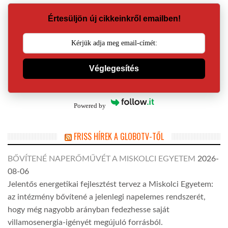
Értesüljön új cikkeinkről emailben!
Véglegesítés
Powered by
FRISS HÍREK A GLOBOTV-TŐL
BŐVÍTENÉ NAPERŐMŰVÉT A MISKOLCI EGYETEM
2026-
08-06
Jelentős energetikai fejlesztést tervez a Miskolci Egyetem:
az intézmény bővítené a jelenlegi napelemes rendszerét,
hogy még nagyobb arányban fedezhesse saját
villamosenergia-igényét megújuló forrásból.