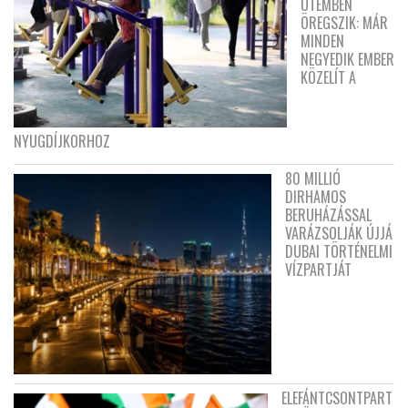
ÜTEMBEN
ÖREGSZIK: MÁR
MINDEN
NEGYEDIK EMBER
KÖZELÍT A
NYUGDÍJKORHOZ
80 MILLIÓ
DIRHAMOS
BERUHÁZÁSSAL
VARÁZSOLJÁK ÚJJÁ
DUBAI TÖRTÉNELMI
VÍZPARTJÁT
ELEFÁNTCSONTPART