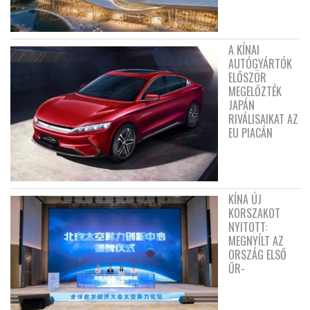
A KÍNAI
AUTÓGYÁRTÓK
ELŐSZÖR
MEGELŐZTÉK
JAPÁN
RIVÁLISAIKAT AZ
EU PIACÁN
KÍNA ÚJ
KORSZAKOT
NYITOTT:
MEGNYÍLT AZ
ORSZÁG ELSŐ
ŰR-