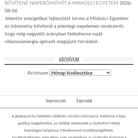
BŐVÍTENÉ NAPERŐMŰVÉT A MISKOLCI EGYETEM
2026-
08-06
Jelentős energetikai fejlesztést tervez a Miskolci Egyetem:
az intézmény bővítené a jelenlegi napelemes rendszerét,
hogy még nagyobb arányban fedezhesse saját
villamosenergia-igényét megújuló forrásból.
ARCHÍVUM
Archívum
Impresszum
Kapcsolat
A globoport.hu felületén található minden információ, beleértve a képi,
grafikai megjelenítést, az oldalak szerkezetét a GloboPort Média
kizárólagos tulajdona. Mindennemű továbbszolgáltatás,
továbbértékesítés, egészében vagy részleteiben az újraközlés kizárólag a