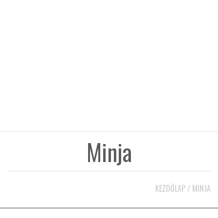
KÖZEL-KELET
AUSZTRÁLIA
A VILÁG ITTHON
MÉDIA
Minja
GLOBOTV BP
KEZDŐLAP
/
MINJA
HÍR3D