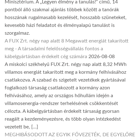
Minisztérium. A „Legyen élmény a tanulás!” című, 14
pontból álló szakmai ajánlás többek között a tanórák
hosszának rugalmasabb kezelését, hosszabb szüneteket,
kevesebb házi feladatot és élményalapú tanulást is
szorgalmaz.
A FUX Zrt. négy nap alatt 8 Megawatt energiát takarított
meg - A társadalmi felelősségvállalás fontos a
kábelgyártásban érdekelt cég számára
2026-08-08
A miskolci székhelyű FUX Zrt. négy nap alatt 8,32 MWh
villamos energiát takarított meg a kormány felhívásához
csatlakozva. A szabad és szigetelt vezetékek gyártásával
foglalkozó társaság csatlakozott a kormány azon
felhívásához, amely az országos hőhullám idején a
villamosenergia-rendszer terhelésének csökkentését
célozta. A kábelgyártásban érdekelt társaság gyorsan
reagált a kezdeményezésre, és több olyan intézkedést
vezetett be, […]
MEGHIBÁSODOTT AZ EGYIK FŐVEZETÉK, DE EGYELŐRE