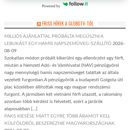
Powered by
FRISS HÍREK A GLOBOTV-TŐL
MILLIÓS AJÁNLATTAL PRÓBÁLTA MEGÚSZNI A
LEBUKÁST EGY HAMIS NAPSZEMÜVEG-SZÁLLÍTÓ
2026-
08-09
Szokatlan módon próbált kikerülni egy ellenőrzést egy férfi,
miután a Nemzeti Adó- és Vámhivatal (NAV) pénzügyőrei
nagy mennyiségű hamis napszemüveget találtak az általa
vezetett furgonban.A pénzügyőrök a budapesti Golgota úti
piac közelében állítottak meg egy magyar rendszámú
furgont. A járműben két vietnámi férfi utazott, a rakomány
azonban több kérdést is felvetett, ezért a járőrök
alaposabban […]
PAKS KIESÉSE MIATT EGYRE TÖBB ÁRAMOT KELL
KÜLFÖLDRŐL BESZEREZNIE MAGYARORSZÁGNAK