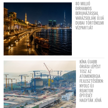
80 MILLIÓ
DIRHAMOS
BERUHÁZÁSSAL
VARÁZSOLJÁK ÚJJÁ
DUBAI TÖRTÉNELMI
VÍZPARTJÁT
KÍNA ÚJABB
ÓRIÁSI LÉPÉST
TESZ AZ
ATOMENERGIA
FEJLESZTÉSÉBEN:
NYOLC ÚJ
REAKTOR
ÉPÍTÉSÉT
HAGYTÁK JÓVÁ