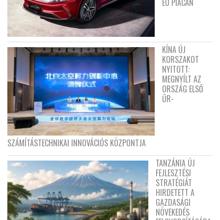
EU PIACÁN
KÍNA ÚJ
KORSZAKOT
NYITOTT:
MEGNYÍLT AZ
ORSZÁG ELSŐ
ŰR-
SZÁMÍTÁSTECHNIKAI INNOVÁCIÓS KÖZPONTJA
TANZÁNIA ÚJ
FEJLESZTÉSI
STRATÉGIÁT
HIRDETETT A
GAZDASÁGI
NÖVEKEDÉS