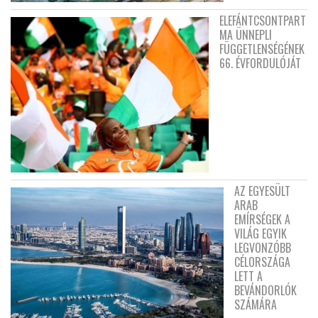
ELEFÁNTCSONTPART
MA ÜNNEPLI
FÜGGETLENSÉGÉNEK
66. ÉVFORDULÓJÁT
AZ EGYESÜLT
ARAB
EMÍRSÉGEK A
VILÁG EGYIK
LEGVONZÓBB
CÉLORSZÁGA
LETT A
BEVÁNDORLÓK
SZÁMÁRA