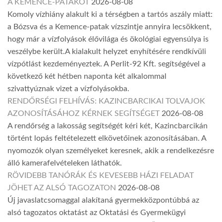
A KEMENCE-PATAKOT
2026-08-08
Komoly vízhiány alakult ki a térségben a tartós aszály miatt:
a Bózsva és a Kemence-patak vízszintje annyira lecsökkent,
hogy már a vízfolyások élővilága és ökológiai egyensúlya is
veszélybe került.A kialakult helyzet enyhítésére rendkívüli
vízpótlást kezdeményeztek. A Perlit-92 Kft. segítségével a
következő két hétben naponta két alkalommal
szivattyúznak vizet a vízfolyásokba.
RENDŐRSÉGI FELHÍVÁS: KAZINCBARCIKAI TOLVAJOK
AZONOSÍTÁSÁHOZ KÉRNEK SEGÍTSÉGET
2026-08-08
A rendőrség a lakosság segítségét kéri két, Kazincbarcikán
történt lopás feltételezett elkövetőinek azonosításában. A
nyomozók olyan személyeket keresnek, akik a rendelkezésre
álló kamerafelvételeken láthatók.
RÖVIDEBB TANÓRÁK ÉS KEVESEBB HÁZI FELADAT
JÖHET AZ ALSÓ TAGOZATON
2026-08-08
Új javaslatcsomaggal alakítaná gyermekközpontúbbá az
alsó tagozatos oktatást az Oktatási és Gyermekügyi