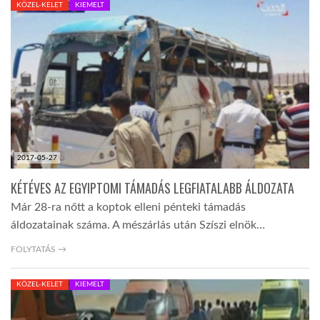
KÖZEL-KELET
KIEMELT
TROPICALMAGAZIN
GLOBOTV
AFRIKA TUDÁSTÁR
2017-05-27
A NAP SZÉPE
KÉTÉVES AZ EGYIPTOMI TÁMADÁS LEGFIATALABB ÁLDOZATA
Már 28-ra nőtt a koptok elleni pénteki támadás
LINKTR.EE
áldozatainak száma. A mészárlás után Szíszi elnök…
FOLYTATÁS →
GLOBOZSARU
KÖZEL-KELET
KIEMELT
DOBRAVERO.HU