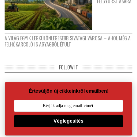
FELGYORSÍTÁSÁRA
A VILÁG EGYIK LEGKÜLÖNLEGESEBB SIVATAGI VÁROSA – AHOL MÉG A
FELHŐKARCOLÓ IS AGYAGBÓL ÉPÜLT
FOLLOW.IT
Értesüljön új cikkeinkről emailben!
Véglegesítés