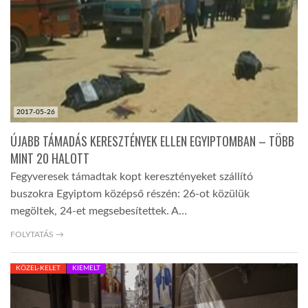
LATIMO.HU
GLOBOBOOK
2017-05-26
ÚJABB TÁMADÁS KERESZTÉNYEK ELLEN EGYIPTOMBAN – TÖBB
MINT 20 HALOTT
Fegyveresek támadtak kopt keresztényeket szállító
buszokra Egyiptom középső részén: 26-ot közülük
megöltek, 24-et megsebesítettek. A…
FOLYTATÁS →
KÖZEL-KELET
KIEMELT