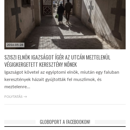
2016-05-28
SZISZI ELNÖK IGAZSÁGOT ÍGÉR AZ UTCÁN MEZTELENÜL
VÉGIGKERGETETT KERESZTÉNY NŐNEK
Igazságot követel az egyiptomi elnök, miután egy faluban
keresztények házait gyújtották fel muszlimok, és
meztelenre…
FOLYTATÁS →
GLOBOPORT A FACEBOOKON!