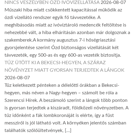
NINCS VESZÉLYBEN ÓZD IVÓVÍZELLÁTÁSA
2026-08-07
Műszaki hiba miatt csökkentett kapacitással működik az
ózdi vízellátó rendszer egyik fő távvezetéke. A
meghibásodás miatt az ivóvíztároló medencék feltöltése is
nehezebbé vált, a hiba elhárításán azonban már dolgoznak a
szakemberek.A kormány augusztus 7-i hőségriasztási
gyorsjelentése szerint Ózd biztonságos vízellátását két
távvezeték, egy 500-as és egy 600-as vezeték biztosítja.
TŰZ ÜTÖTT KI A BEKECSI-HEGYEN, A SZÁRAZ
NÖVÉNYZET MIATT GYORSAN TERJEDTEK A LÁNGOK
2026-08-07
Tűz keletkezett pénteken a délelőtti órákban a Bekecsi-
hegyen, más néven a Nagy-hegyen – számolt be róla a
Szerencsi Hírek. A beszámoló szerint a lángok több ponton
is gyorsan terjedtek a kiszáradt, földközeli növényzetben. A
tűz időnként a fák lombkoronáját is elérte, így a füst
messziről is jól látható volt. A környéken jelentős számban
találhatók szőlőültetvények, […]