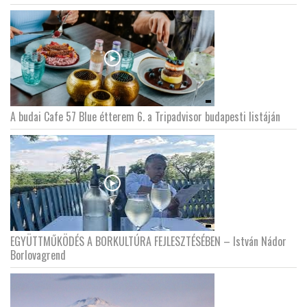
A budai Cafe 57 Blue étterem 6. a Tripadvisor budapesti listáján
EGYÜTTMŰKÖDÉS A BORKULTÚRA FEJLESZTÉSÉBEN – István Nádor
Borlovagrend