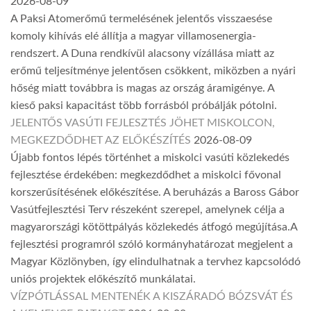
2026-08-09
A Paksi Atomerőmű termelésének jelentős visszaesése
komoly kihívás elé állítja a magyar villamosenergia-
rendszert. A Duna rendkívül alacsony vízállása miatt az
erőmű teljesítménye jelentősen csökkent, miközben a nyári
hőség miatt továbbra is magas az ország áramigénye. A
kieső paksi kapacitást több forrásból próbálják pótolni.
JELENTŐS VASÚTI FEJLESZTÉS JÖHET MISKOLCON,
MEGKEZDŐDHET AZ ELŐKÉSZÍTÉS
2026-08-09
Újabb fontos lépés történhet a miskolci vasúti közlekedés
fejlesztése érdekében: megkezdődhet a miskolci fővonal
korszerűsítésének előkészítése. A beruházás a Baross Gábor
Vasútfejlesztési Terv részeként szerepel, amelynek célja a
magyarországi kötöttpályás közlekedés átfogó megújítása.A
fejlesztési programról szóló kormányhatározat megjelent a
Magyar Közlönyben, így elindulhatnak a tervhez kapcsolódó
uniós projektek előkészítő munkálatai.
VÍZPÓTLÁSSAL MENTENÉK A KISZÁRADÓ BÓZSVÁT ÉS