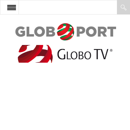
FŐOLDAL
AFRIKA
EURÓPA
ÁZSIA
ÉSZAK-AMERIKA
LATIN-AMERIKA