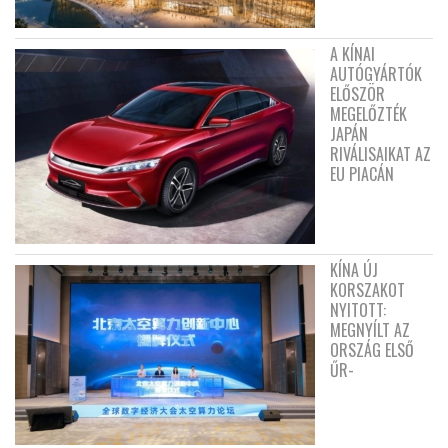
A KÍNAI
AUTÓGYÁRTÓK
ELŐSZÖR
MEGELŐZTÉK
JAPÁN
RIVÁLISAIKAT AZ
EU PIACÁN
KÍNA ÚJ
KORSZAKOT
NYITOTT:
MEGNYÍLT AZ
ORSZÁG ELSŐ
ŰR-