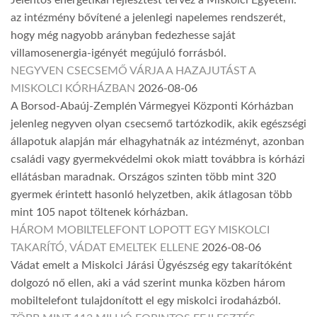
az intézmény bővítené a jelenlegi napelemes rendszerét,
hogy még nagyobb arányban fedezhesse saját
villamosenergia-igényét megújuló forrásból.
NEGYVEN CSECSEMŐ VÁRJA A HAZAJUTÁST A
MISKOLCI KÓRHÁZBAN
2026-08-06
A Borsod-Abaúj-Zemplén Vármegyei Központi Kórházban
jelenleg negyven olyan csecsemő tartózkodik, akik egészségi
állapotuk alapján már elhagyhatnák az intézményt, azonban
családi vagy gyermekvédelmi okok miatt továbbra is kórházi
ellátásban maradnak. Országos szinten több mint 320
gyermek érintett hasonló helyzetben, akik átlagosan több
mint 105 napot töltenek kórházban.
HÁROM MOBILTELEFONT LOPOTT EGY MISKOLCI
TAKARÍTÓ, VÁDAT EMELTEK ELLENE
2026-08-06
Vádat emelt a Miskolci Járási Ügyészség egy takarítóként
dolgozó nő ellen, aki a vád szerint munka közben három
mobiltelefont tulajdonított el egy miskolci irodaházból.