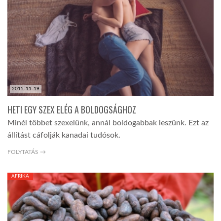
2015-11-19
HETI EGY SZEX ELÉG A BOLDOGSÁGHOZ
Minél többet szexelünk, annál boldogabbak leszünk. Ezt az
állítást cáfolják kanadai tudósok.
FOLYTATÁS →
AFRIKA