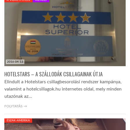
LATIMO.HU
GLOBOBOOK
2016-04-13
HOTELSTARS – A SZÁLLODÁK CSILLAGAINAK ÚTJA
Elindult a Hotelstars csillagbesorolási rendszer kampánya,
valamint a hotelcsillagok.hu internetes oldal, mely minden
utazónak az…
FOLYTATÁS →
ÉSZAK-AMERIKA