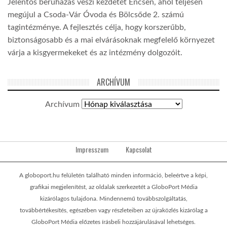
Jelentős beruházás veszi kezdetét Encsen, ahol teljesen
megújul a Csoda-Vár Óvoda és Bölcsőde 2. számú
tagintézménye. A fejlesztés célja, hogy korszerűbb,
biztonságosabb és a mai elvárásoknak megfelelő környezet
várja a kisgyermekeket és az intézmény dolgozóit.
ARCHÍVUM
Archívum
Impresszum
Kapcsolat
A globoport.hu felületén található minden információ, beleértve a képi,
grafikai megjelenítést, az oldalak szerkezetét a GloboPort Média
kizárólagos tulajdona. Mindennemű továbbszolgáltatás,
továbbértékesítés, egészében vagy részleteiben az újraközlés kizárólag a
GloboPort Média előzetes írásbeli hozzájárulásával lehetséges.