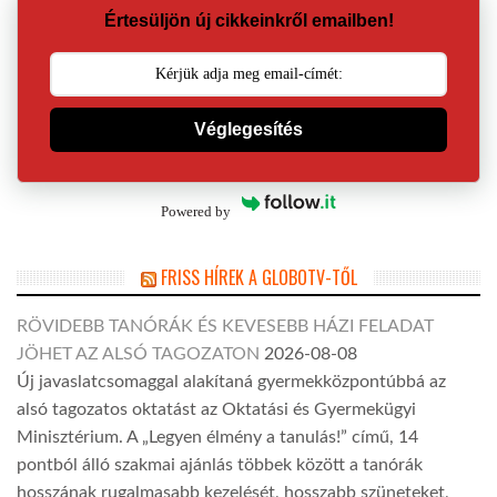
Értesüljön új cikkeinkről emailben!
Véglegesítés
Powered by
FRISS HÍREK A GLOBOTV-TŐL
RÖVIDEBB TANÓRÁK ÉS KEVESEBB HÁZI FELADAT
JÖHET AZ ALSÓ TAGOZATON
2026-08-08
Új javaslatcsomaggal alakítaná gyermekközpontúbbá az
alsó tagozatos oktatást az Oktatási és Gyermekügyi
Minisztérium. A „Legyen élmény a tanulás!” című, 14
pontból álló szakmai ajánlás többek között a tanórák
hosszának rugalmasabb kezelését, hosszabb szüneteket,