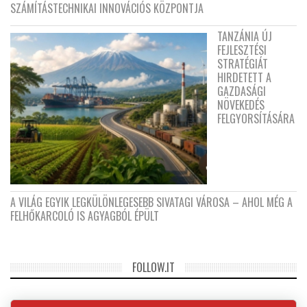
SZÁMÍTÁSTECHNIKAI INNOVÁCIÓS KÖZPONTJA
TANZÁNIA ÚJ
FEJLESZTÉSI
STRATÉGIÁT
HIRDETETT A
GAZDASÁGI
NÖVEKEDÉS
FELGYORSÍTÁSÁRA
A VILÁG EGYIK LEGKÜLÖNLEGESEBB SIVATAGI VÁROSA – AHOL MÉG A
FELHŐKARCOLÓ IS AGYAGBÓL ÉPÜLT
FOLLOW.IT