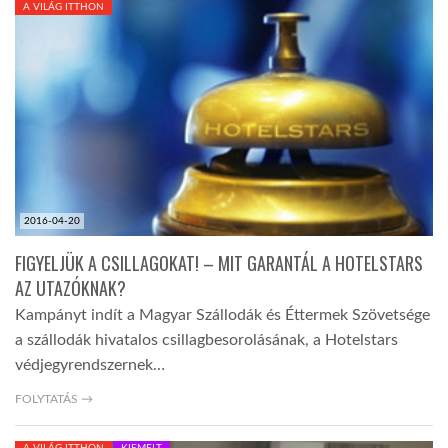
A VILÁG ITTHON
TROPICALMAGAZIN
GLOBOTV
AFRIKA TUDÁSTÁR
2016-04-20
A NAP SZÉPE
FIGYELJÜK A CSILLAGOKAT! – MIT GARANTÁL A HOTELSTARS
AZ UTAZÓKNAK?
LINKTR.EE
Kampányt indít a Magyar Szállodák és Éttermek Szövetsége
a szállodák hivatalos csillagbesorolásának, a Hotelstars
GLOBOZSARU
védjegyrendszernek…
FOLYTATÁS →
DOBRAVERO.HU
A VILÁG ITTHON
KIEMELT