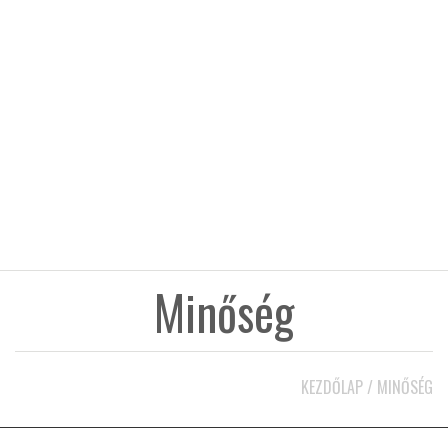
KÖZEL-KELET
AUSZTRÁLIA
A VILÁG ITTHON
MÉDIA
Minőség
GLOBOTV BP
KEZDŐLAP
/
MINŐSÉG
HÍR3D