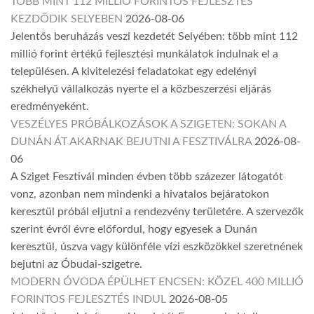
TÖBB MINT 112 MILLIÓ FORINTOS FEJLESZTÉS
KEZDŐDIK SELYEBEN
2026-08-06
Jelentős beruházás veszi kezdetét Selyében: több mint 112
millió forint értékű fejlesztési munkálatok indulnak el a
településen. A kivitelezési feladatokat egy edelényi
székhelyű vállalkozás nyerte el a közbeszerzési eljárás
eredményeként.
VESZÉLYES PRÓBÁLKOZÁSOK A SZIGETEN: SOKAN A
DUNÁN ÁT AKARNAK BEJUTNI A FESZTIVÁLRA
2026-08-
06
A Sziget Fesztivál minden évben több százezer látogatót
vonz, azonban nem mindenki a hivatalos bejáratokon
keresztül próbál eljutni a rendezvény területére. A szervezők
szerint évről évre előfordul, hogy egyesek a Dunán
keresztül, úszva vagy különféle vízi eszközökkel szeretnének
bejutni az Óbudai-szigetre.
MODERN ÓVODA ÉPÜLHET ENCSEN: KÖZEL 400 MILLIÓ
FORINTOS FEJLESZTÉS INDUL
2026-08-05