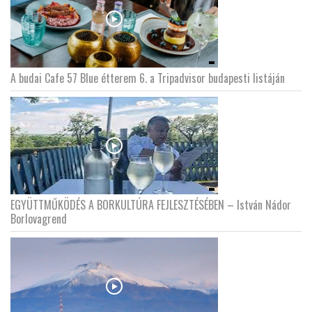
A budai Cafe 57 Blue étterem 6. a Tripadvisor budapesti listáján
EGYÜTTMŰKÖDÉS A BORKULTÚRA FEJLESZTÉSÉBEN – István Nádor
Borlovagrend