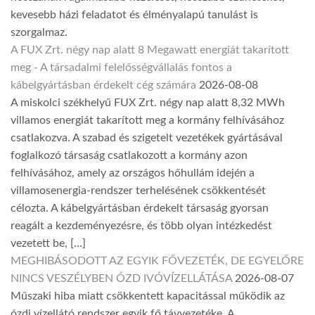
kevesebb házi feladatot és élményalapú tanulást is
szorgalmaz.
A FUX Zrt. négy nap alatt 8 Megawatt energiát takarított
meg - A társadalmi felelősségvállalás fontos a
kábelgyártásban érdekelt cég számára
2026-08-08
A miskolci székhelyű FUX Zrt. négy nap alatt 8,32 MWh
villamos energiát takarított meg a kormány felhívásához
csatlakozva. A szabad és szigetelt vezetékek gyártásával
foglalkozó társaság csatlakozott a kormány azon
felhívásához, amely az országos hőhullám idején a
villamosenergia-rendszer terhelésének csökkentését
célozta. A kábelgyártásban érdekelt társaság gyorsan
reagált a kezdeményezésre, és több olyan intézkedést
vezetett be, […]
MEGHIBÁSODOTT AZ EGYIK FŐVEZETÉK, DE EGYELŐRE
NINCS VESZÉLYBEN ÓZD IVÓVÍZELLÁTÁSA
2026-08-07
Műszaki hiba miatt csökkentett kapacitással működik az
ózdi vízellátó rendszer egyik fő távvezetéke. A