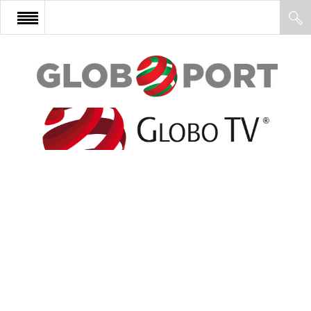
FŐOLDAL
AFRIKA
EURÓPA
ÁZSIA
ÉSZAK-AMERIKA
LATIN-AMERIKA