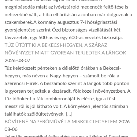
meghibásodás miatt az ivóvíztároló medencék feltöltése is
nehezebbé vált, a hiba elhárításán azonban már dolgoznak a
szakemberek.A kormány augusztus 7-i hőségriasztási
gyorsjelentése szerint Ózd biztonságos vízellátását két
távvezeték, egy 500-as és egy 600-as vezeték biztosítja.
TŰZ ÜTÖTT KI A BEKECSI-HEGYEN, A SZÁRAZ
NÖVÉNYZET MIATT GYORSAN TERJEDTEK A LÁNGOK
2026-08-07
Tűz keletkezett pénteken a délelőtti órákban a Bekecsi-
hegyen, más néven a Nagy-hegyen – számolt be róla a
Szerencsi Hírek. A beszámoló szerint a lángok több ponton
is gyorsan terjedtek a kiszáradt, földközeli növényzetben. A
tűz időnként a fák lombkoronáját is elérte, így a füst
messziről is jól látható volt. A környéken jelentős számban
találhatók szőlőültetvények, […]
BŐVÍTENÉ NAPERŐMŰVÉT A MISKOLCI EGYETEM
2026-
08-06
Jelentős energetikai fejlesztést tervez a Miskolci Egyetem: