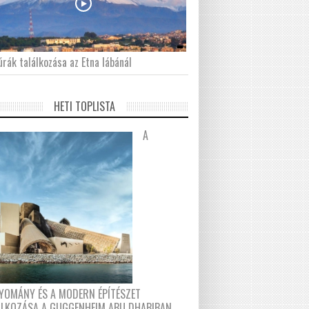
́rák találkozása az Etna lábánál
HETI TOPLISTA
A
YOMÁNY ÉS A MODERN ÉPÍTÉSZET
ÁLKOZÁSA A GUGGENHEIM ABU DHABIBAN