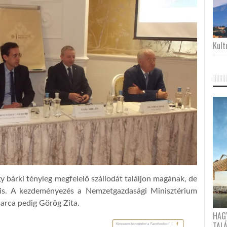
Kultu
 bárki tényleg megfelelő szállodát találjon magának, de
zt is. A kezdeményezés a Nemzetgazdasági Minisztérium
arca pedig Görög Zita.
HAG
TAL