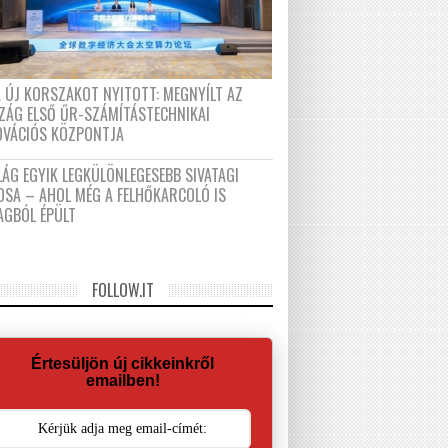
A ÚJ KORSZAKOT NYITOTT: MEGNYÍLT AZ
ZÁG ELSŐ ŰR-SZÁMÍTÁSTECHNIKAI
OVÁCIÓS KÖZPONTJA
LÁG EGYIK LEGKÜLÖNLEGESEBB SIVATAGI
OSA – AHOL MÉG A FELHŐKARCOLÓ IS
AGBÓL ÉPÜLT
FOLLOW.IT
Értesüljön új cikkeinkről
emailben!