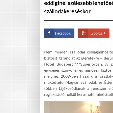
eddiginél szélesebb lehetősé
szállodakereséskor.
Facebook
Google +
Nem minden szállodai csillagminősít
biztosít garanciát az ígéretekre – derü
Hotel Budapest****Superiorban. A szá
egységes színvonal és minőség biztosí
melyhez 2009-ben hazánk is csatlako
működtető Magyar Szállodák és Étte
többen tájékozódjanak a rendszer elő
regisztráció nélkül kereshető minősített