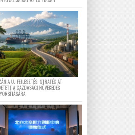
N RIVÁLISAIKAT AZ EU PIACÁN
ÁNIA ÚJ FEJLESZTÉSI STRATÉGIÁT
DETETT A GAZDASÁGI NÖVEKEDÉS
GYORSÍTÁSÁRA