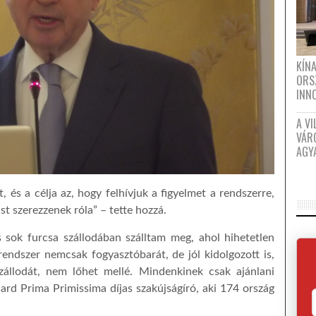
KÍN
ORS
INN
A VI
VÁR
AGY
 és a célja az, hogy felhívjuk a figyelmet a rendszerre,
t szerezzenek róla” – tette hozzá.
 sok furcsa szállodában szálltam meg, ahol hihetetlen
rendszer nemcsak fogyasztóbarát, de jól kidolgozott is,
zállodát, nem lőhet mellé. Mindenkinek csak ajánlani
rd Prima Primissima díjas szakújságíró, aki 174 ország