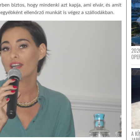
ben biztos, hogy mindenki azt kapja, ami elvár, és amit
egyébként ellenőrző munkát is végez a szállodákban.
202
OPE
A K