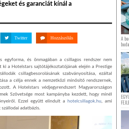
geket és garanciát kínál a
A bu
Twitter
Hozzászólás
buda
és egyforma, és önmagában a csillagos rendszer nem
lt ki a Hotelstars sajtótájékoztatójának elején a Prestige
llodák csillagbesorolásának szabványosítása, ezáltal
tása a célja ennek a nemzetközi minősítő rendszernek,
zott. A Hotelstars védjegyrendszert Magyarországon
rmek Szövetsége most kampányba kezdett, hogy minél
EGY
nyeiről. Ezzel együtt elindult a
hotelcsillagok.hu
, ami
FEJL
 szállodai adatbázis.