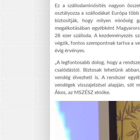
Ez a szállodaminősítés nagyon összet
osztályozza a szállodákat Európa több
biztosítják, hogy milyen minőség g
megalkotásában egyébként Magyarország
28 ezer szálloda. A kezdeményezés sz
végzik, fontos szempontnak tartva a ven
évig érvényes.
„A legfontosabb dolog, hogy a rendsze
csalódástól. Biztosak lehetünk abban,
vendég élvezheti is. A rendszer egyé
vendégek visszajelzései alapján, sőt
Ákos, az MSZÉSZ elnöke.