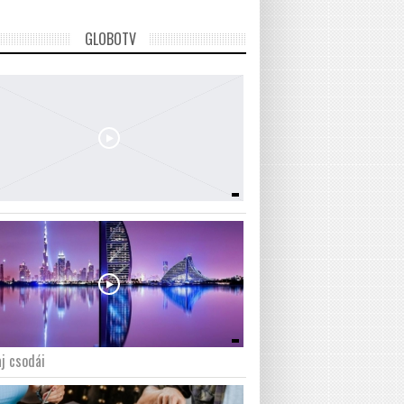
GLOBOTV
j csodái