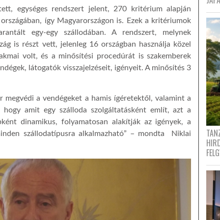
JAPÁ
ett, egységes rendszert jelent, 270 kritérium alapján
 országában, így Magyarországon is. Ezek a kritériumok
arantált egy-egy szállodában. A rendszert, melynek
 is részt vett, jelenleg 16 országban használja közel
akmai volt, és a minősítési procedúrát is szakemberek
dégek, látogatók visszajelzéseit, igényeit. A minősítés 3
r megvédi a vendégeket a hamis ígéretektől, valamint a
 hogy amit egy szálloda szolgáltatásként említ, azt a
bként dinamikus, folyamatosan alakítják az igények, a
TANZ
 minden szállodatípusra alkalmazható” – mondta Niklai
HIR
FEL