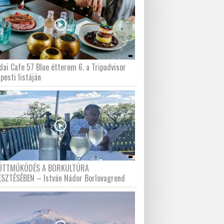
dai Cafe 57 Blue étterem 6. a Tripadvisor
pesti listáján
ÜTTMŰKÖDÉS A BORKULTÚRA
ESZTÉSÉBEN – István Nádor Borlovagrend