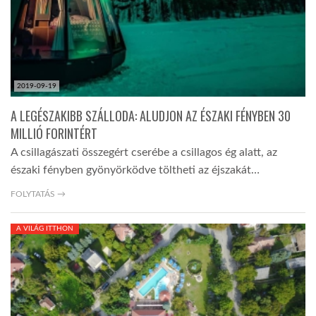
2019-09-19
A LEGÉSZAKIBB SZÁLLODA: ALUDJON AZ ÉSZAKI FÉNYBEN 30
MILLIÓ FORINTÉRT
A csillagászati összegért cserébe a csillagos ég alatt, az
északi fényben gyönyörködve töltheti az éjszakát…
FOLYTATÁS →
A VILÁG ITTHON