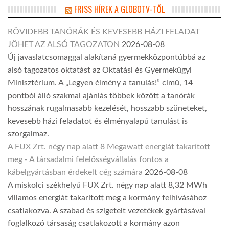
FRISS HÍREK A GLOBOTV-TŐL
RÖVIDEBB TANÓRÁK ÉS KEVESEBB HÁZI FELADAT
JÖHET AZ ALSÓ TAGOZATON
2026-08-08
Új javaslatcsomaggal alakítaná gyermekközpontúbbá az
alsó tagozatos oktatást az Oktatási és Gyermekügyi
Minisztérium. A „Legyen élmény a tanulás!” című, 14
pontból álló szakmai ajánlás többek között a tanórák
hosszának rugalmasabb kezelését, hosszabb szüneteket,
kevesebb házi feladatot és élményalapú tanulást is
szorgalmaz.
A FUX Zrt. négy nap alatt 8 Megawatt energiát takarított
meg - A társadalmi felelősségvállalás fontos a
kábelgyártásban érdekelt cég számára
2026-08-08
A miskolci székhelyű FUX Zrt. négy nap alatt 8,32 MWh
villamos energiát takarított meg a kormány felhívásához
csatlakozva. A szabad és szigetelt vezetékek gyártásával
foglalkozó társaság csatlakozott a kormány azon