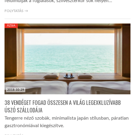
felülmúlják a foglalások, szilveszterkor sok helyen…
FOLYTATÁS →
ÁZSIA
2018-10-29
38 VENDÉGET FOGAD ÖSSZESEN A VILÁG LEGEXKLUZÍVABB
ÚSZÓ SZÁLLODÁJA
Tengerre néző szobák, minimalista japán stílusban, páratlan
gasztronómiával kiegészítve.