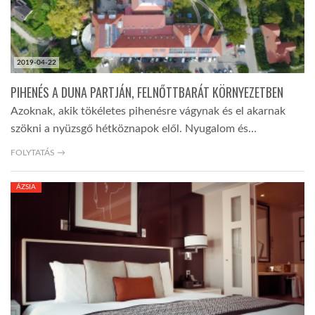
2019-04-22
PIHENÉS A DUNA PARTJÁN, FELNŐTTBARÁT KÖRNYEZETBEN
Azoknak, akik tökéletes pihenésre vágynak és el akarnak
szökni a nyüzsgő hétköznapok elől. Nyugalom és…
FOLYTATÁS →
ÁZSIA