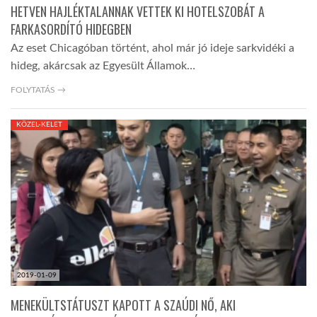
HETVEN HAJLÉKTALANNAK VETTEK KI HOTELSZOBÁT A
FARKASORDÍTÓ HIDEGBEN
Az eset Chicagóban történt, ahol már jó ideje sarkvidéki a
hideg, akárcsak az Egyesült Államok…
FOLYTATÁS →
KÖZEL-KELET
2019-01-09
MENEKÜLTSTÁTUSZT KAPOTT A SZAÚDI NŐ, AKI