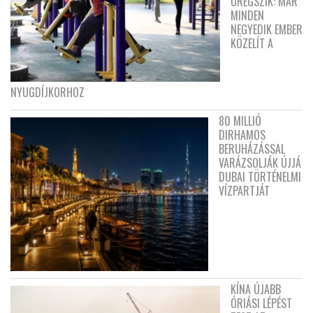
ÖREGSZIK: MÁR
MINDEN
NEGYEDIK EMBER
KÖZELÍT A
NYUGDÍJKORHOZ
80 MILLIÓ
DIRHAMOS
BERUHÁZÁSSAL
VARÁZSOLJÁK ÚJJÁ
DUBAI TÖRTÉNELMI
VÍZPARTJÁT
KÍNA ÚJABB
ÓRIÁSI LÉPÉST