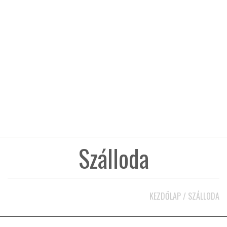
KÖZEL-KELET
AUSZTRÁLIA
A VILÁG ITTHON
MÉDIA
Szálloda
GLOBOTV BP
KEZDŐLAP
/
SZÁLLODA
HÍR3D