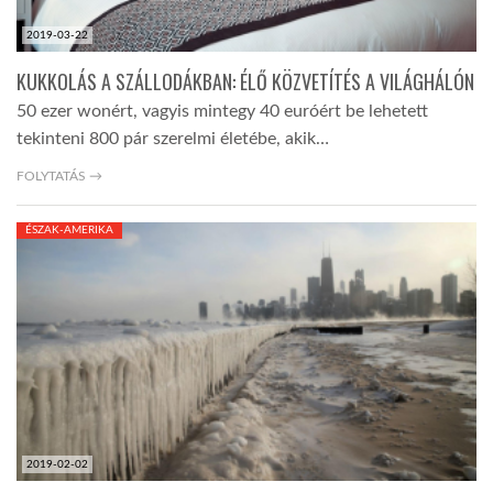
2019-03-22
KUKKOLÁS A SZÁLLODÁKBAN: ÉLŐ KÖZVETÍTÉS A VILÁGHÁLÓN
50 ezer wonért, vagyis mintegy 40 euróért be lehetett
tekinteni 800 pár szerelmi életébe, akik…
FOLYTATÁS →
ÉSZAK-AMERIKA
2019-02-02