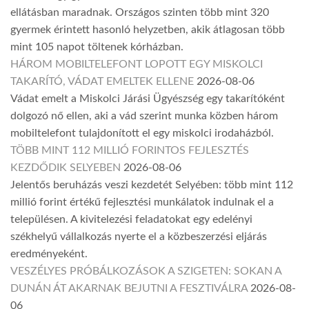
ellátásban maradnak. Országos szinten több mint 320
gyermek érintett hasonló helyzetben, akik átlagosan több
mint 105 napot töltenek kórházban.
HÁROM MOBILTELEFONT LOPOTT EGY MISKOLCI
TAKARÍTÓ, VÁDAT EMELTEK ELLENE
2026-08-06
Vádat emelt a Miskolci Járási Ügyészség egy takarítóként
dolgozó nő ellen, aki a vád szerint munka közben három
mobiltelefont tulajdonított el egy miskolci irodaházból.
TÖBB MINT 112 MILLIÓ FORINTOS FEJLESZTÉS
KEZDŐDIK SELYEBEN
2026-08-06
Jelentős beruházás veszi kezdetét Selyében: több mint 112
millió forint értékű fejlesztési munkálatok indulnak el a
településen. A kivitelezési feladatokat egy edelényi
székhelyű vállalkozás nyerte el a közbeszerzési eljárás
eredményeként.
VESZÉLYES PRÓBÁLKOZÁSOK A SZIGETEN: SOKAN A
DUNÁN ÁT AKARNAK BEJUTNI A FESZTIVÁLRA
2026-08-
06