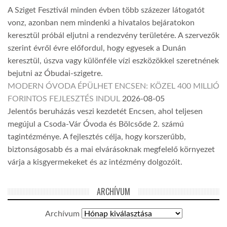
A Sziget Fesztivál minden évben több százezer látogatót
vonz, azonban nem mindenki a hivatalos bejáratokon
keresztül próbál eljutni a rendezvény területére. A szervezők
szerint évről évre előfordul, hogy egyesek a Dunán
keresztül, úszva vagy különféle vízi eszközökkel szeretnének
bejutni az Óbudai-szigetre.
MODERN ÓVODA ÉPÜLHET ENCSEN: KÖZEL 400 MILLIÓ
FORINTOS FEJLESZTÉS INDUL
2026-08-05
Jelentős beruházás veszi kezdetét Encsen, ahol teljesen
megújul a Csoda-Vár Óvoda és Bölcsőde 2. számú
tagintézménye. A fejlesztés célja, hogy korszerűbb,
biztonságosabb és a mai elvárásoknak megfelelő környezet
várja a kisgyermekeket és az intézmény dolgozóit.
ARCHÍVUM
Archívum