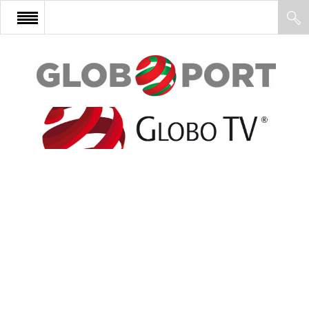
FŐOLDAL
AFRIKA
EURÓPA
ÁZSIA
ÉSZAK-AMERIKA
LATIN-AMERIKA