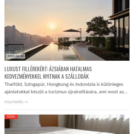
LATIMO.HU
GLOBOBOOK
2020-06-30
LUXUST FILLÉREKÉRT: ÁZSIÁBAN HATALMAS
KEDVEZMÉNYEKKEL NYITNAK A SZÁLLODÁK
Thaiföld, Szingapúr, Hongkong és Indonézia is különleges
ajánlatokkal készül a turizmus újraindítására, ami most az…
FOLYTATÁS →
ÁZSIA