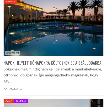
EURÓPA
TROPICALMAGAZIN
GLOBOTV
AFRIKA TUDÁSTÁR
2020-08-01
A NAP SZÉPE
NAPOK HELYETT HÓNAPOKRA KÖLTÖZNEK BE A SZÁLLODÁKBA
Sokaknak még mindig nem kell bejárniuk a munkahelyeikre,
LINKTR.EE
otthonról dolgoznak. Így megengedhetik maguknak, hogy
egy…
GLOBOZSARU
FOLYTATÁS →
ÁZSIA
KIEMELT
DOBRAVERO.HU