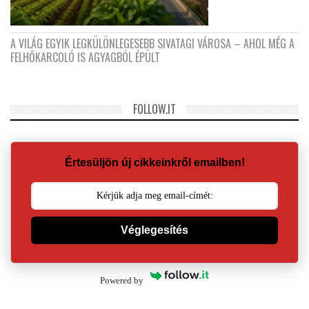
A VILÁG EGYIK LEGKÜLÖNLEGESEBB SIVATAGI VÁROSA – AHOL MÉG A
FELHŐKARCOLÓ IS AGYAGBÓL ÉPÜLT
FOLLOW.IT
Értesüljön új cikkeinkről emailben!
Véglegesítés
Powered by