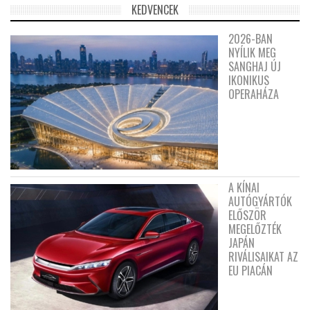
KEDVENCEK
2026-BAN
NYÍLIK MEG
SANGHAJ ÚJ
IKONIKUS
OPERAHÁZA
A KÍNAI
AUTÓGYÁRTÓK
ELŐSZÖR
MEGELŐZTÉK
JAPÁN
RIVÁLISAIKAT AZ
EU PIACÁN