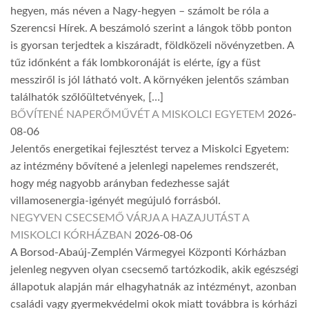
hegyen, más néven a Nagy-hegyen – számolt be róla a
Szerencsi Hírek. A beszámoló szerint a lángok több ponton
is gyorsan terjedtek a kiszáradt, földközeli növényzetben. A
tűz időnként a fák lombkoronáját is elérte, így a füst
messziről is jól látható volt. A környéken jelentős számban
találhatók szőlőültetvények, […]
BŐVÍTENÉ NAPERŐMŰVÉT A MISKOLCI EGYETEM
2026-
08-06
Jelentős energetikai fejlesztést tervez a Miskolci Egyetem:
az intézmény bővítené a jelenlegi napelemes rendszerét,
hogy még nagyobb arányban fedezhesse saját
villamosenergia-igényét megújuló forrásból.
NEGYVEN CSECSEMŐ VÁRJA A HAZAJUTÁST A
MISKOLCI KÓRHÁZBAN
2026-08-06
A Borsod-Abaúj-Zemplén Vármegyei Központi Kórházban
jelenleg negyven olyan csecsemő tartózkodik, akik egészségi
állapotuk alapján már elhagyhatnák az intézményt, azonban
családi vagy gyermekvédelmi okok miatt továbbra is kórházi