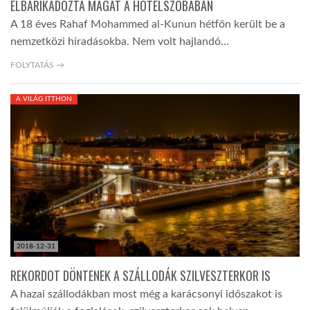
ELBARIKÁDOZTA MAGÁT A HOTELSZOBÁBAN
A 18 éves Rahaf Mohammed al-Kunun hétfőn került be a
nemzetközi híradásokba. Nem volt hajlandó…
FOLYTATÁS →
A VILÁG ITTHON
2018-12-31
REKORDOT DÖNTENEK A SZÁLLODÁK SZILVESZTERKOR IS
A hazai szállodákban most még a karácsonyi időszakot is