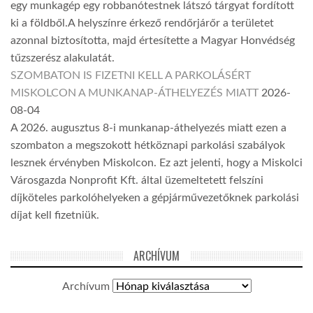
egy munkagép egy robbanótestnek látszó tárgyat fordított
ki a földből.A helyszínre érkező rendőrjárőr a területet
azonnal biztosította, majd értesítette a Magyar Honvédség
tűzszerész alakulatát.
SZOMBATON IS FIZETNI KELL A PARKOLÁSÉRT
MISKOLCON A MUNKANAP-ÁTHELYEZÉS MIATT
2026-
08-04
A 2026. augusztus 8-i munkanap-áthelyezés miatt ezen a
szombaton a megszokott hétköznapi parkolási szabályok
lesznek érvényben Miskolcon. Ez azt jelenti, hogy a Miskolci
Városgazda Nonprofit Kft. által üzemeltetett felszíni
díjköteles parkolóhelyeken a gépjárművezetőknek parkolási
díjat kell fizetniük.
ARCHÍVUM
Archívum