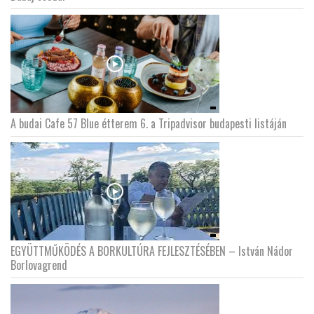
LATIMO.HU
GLOBOBOOK
A budai Cafe 57 Blue étterem 6. a Tripadvisor budapesti listáján
EGYÜTTMŰKÖDÉS A BORKULTÚRA FEJLESZTÉSÉBEN – István Nádor
Borlovagrend