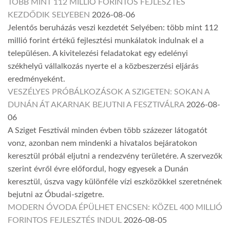
TÖBB MINT 112 MILLIÓ FORINTOS FEJLESZTÉS
KEZDŐDIK SELYEBEN
2026-08-06
Jelentős beruházás veszi kezdetét Selyében: több mint 112
millió forint értékű fejlesztési munkálatok indulnak el a
településen. A kivitelezési feladatokat egy edelényi
székhelyű vállalkozás nyerte el a közbeszerzési eljárás
eredményeként.
VESZÉLYES PRÓBÁLKOZÁSOK A SZIGETEN: SOKAN A
DUNÁN ÁT AKARNAK BEJUTNI A FESZTIVÁLRA
2026-08-
06
A Sziget Fesztivál minden évben több százezer látogatót
vonz, azonban nem mindenki a hivatalos bejáratokon
keresztül próbál eljutni a rendezvény területére. A szervezők
szerint évről évre előfordul, hogy egyesek a Dunán
keresztül, úszva vagy különféle vízi eszközökkel szeretnének
bejutni az Óbudai-szigetre.
MODERN ÓVODA ÉPÜLHET ENCSEN: KÖZEL 400 MILLIÓ
FORINTOS FEJLESZTÉS INDUL
2026-08-05