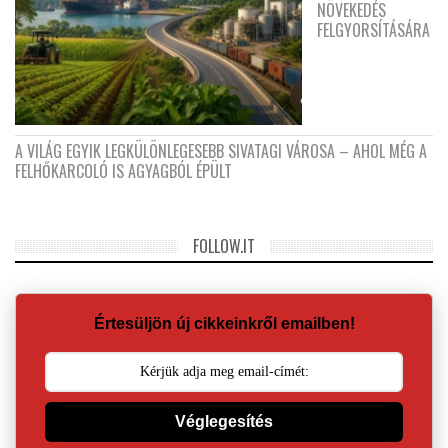
NÖVEKEDÉS
FELGYORSÍTÁSÁRA
A VILÁG EGYIK LEGKÜLÖNLEGESEBB SIVATAGI VÁROSA – AHOL MÉG A
FELHŐKARCOLÓ IS AGYAGBÓL ÉPÜLT
FOLLOW.IT
Értesüljön új cikkeinkről emailben!
Véglegesítés