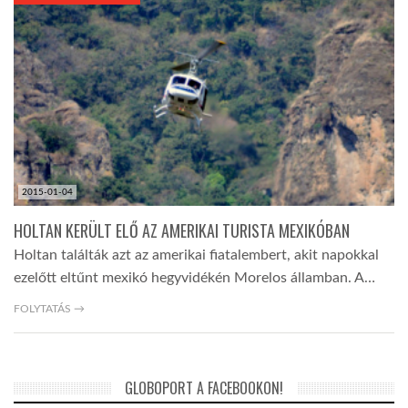
KÖZEL-KELET
AUSZTRÁLIA
A VILÁG ITTHON
2015-01-04
MÉDIA
HOLTAN KERÜLT ELŐ AZ AMERIKAI TURISTA MEXIKÓBAN
Holtan találták azt az amerikai fiatalembert, akit napokkal
ezelőtt eltűnt mexikó hegyvidékén Morelos államban. A…
FOLYTATÁS →
GLOBOTV BP
GLOBOPORT A FACEBOOKON!
HÍR3D