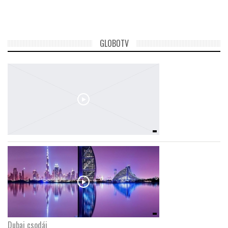
TROPICALMAGAZIN
GLOBOTV
GLOBOTV
AFRIKA TUDÁSTÁR
A NAP SZÉPE
LINKTR.EE
GLOBOZSARU
DOBRAVERO.HU
Dubaj csodái