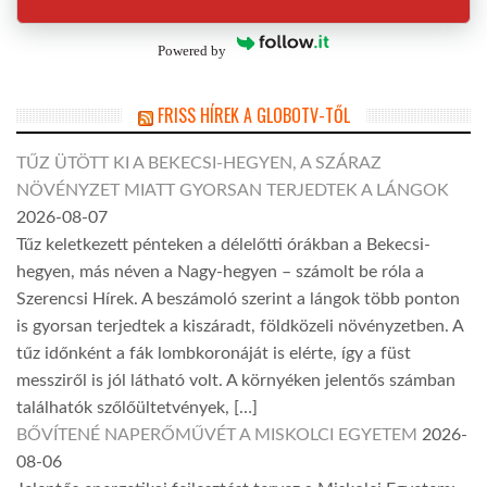
Powered by
FRISS HÍREK A GLOBOTV-TŐL
TŰZ ÜTÖTT KI A BEKECSI-HEGYEN, A SZÁRAZ
NÖVÉNYZET MIATT GYORSAN TERJEDTEK A LÁNGOK
2026-08-07
Tűz keletkezett pénteken a délelőtti órákban a Bekecsi-
hegyen, más néven a Nagy-hegyen – számolt be róla a
Szerencsi Hírek. A beszámoló szerint a lángok több ponton
is gyorsan terjedtek a kiszáradt, földközeli növényzetben. A
tűz időnként a fák lombkoronáját is elérte, így a füst
messziről is jól látható volt. A környéken jelentős számban
találhatók szőlőültetvények, […]
BŐVÍTENÉ NAPERŐMŰVÉT A MISKOLCI EGYETEM
2026-
08-06