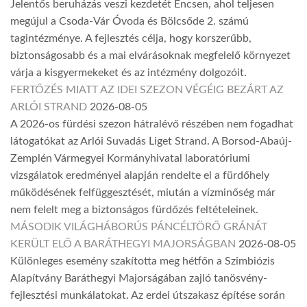
Jelentős beruházás veszi kezdetét Encsen, ahol teljesen
megújul a Csoda-Vár Óvoda és Bölcsőde 2. számú
tagintézménye. A fejlesztés célja, hogy korszerűbb,
biztonságosabb és a mai elvárásoknak megfelelő környezet
várja a kisgyermekeket és az intézmény dolgozóit.
FERTŐZÉS MIATT AZ IDEI SZEZON VÉGÉIG BEZÁRT AZ
ARLÓI STRAND
2026-08-05
A 2026-os fürdési szezon hátralévő részében nem fogadhat
látogatókat az Arlói Suvadás Liget Strand. A Borsod-Abaúj-
Zemplén Vármegyei Kormányhivatal laboratóriumi
vizsgálatok eredményei alapján rendelte el a fürdőhely
működésének felfüggesztését, miután a vízminőség már
nem felelt meg a biztonságos fürdőzés feltételeinek.
MÁSODIK VILÁGHÁBORÚS PÁNCÉLTÖRŐ GRÁNÁT
KERÜLT ELŐ A BARÁTHEGYI MAJORSÁGBAN
2026-08-05
Különleges esemény szakította meg hétfőn a Szimbiózis
Alapítvány Baráthegyi Majorságában zajló tanösvény-
fejlesztési munkálatokat. Az erdei útszakasz építése során