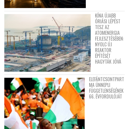
KÍNA ÚJABB
ÓRIÁSI LÉPÉST
TESZ AZ
ATOMENERGIA
FEJLESZTÉSÉBEN:
NYOLC ÚJ
REAKTOR
ÉPÍTÉSÉT
HAGYTÁK JÓVÁ
ELEFÁNTCSONTPART
MA ÜNNEPLI
FÜGGETLENSÉGÉNEK
66. ÉVFORDULÓJÁT