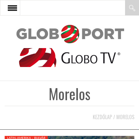
FŐOLDAL
AFRIKA
EURÓPA
Morelos
ÁZSIA
ÉSZAK-AMERIKA
KEZDŐLAP
/
MORELOS
LATIN-AMERIKA
LATIN-AMERIKA - BULVÁR