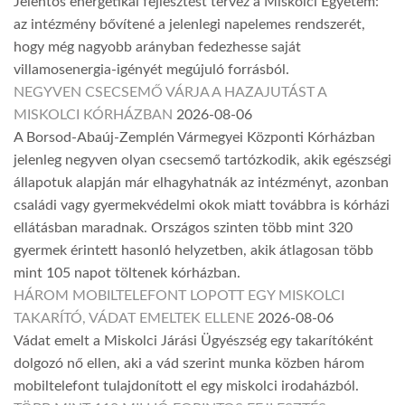
Jelentős energetikai fejlesztést tervez a Miskolci Egyetem:
az intézmény bővítené a jelenlegi napelemes rendszerét,
hogy még nagyobb arányban fedezhesse saját
villamosenergia-igényét megújuló forrásból.
NEGYVEN CSECSEMŐ VÁRJA A HAZAJUTÁST A
MISKOLCI KÓRHÁZBAN
2026-08-06
A Borsod-Abaúj-Zemplén Vármegyei Központi Kórházban
jelenleg negyven olyan csecsemő tartózkodik, akik egészségi
állapotuk alapján már elhagyhatnák az intézményt, azonban
családi vagy gyermekvédelmi okok miatt továbbra is kórházi
ellátásban maradnak. Országos szinten több mint 320
gyermek érintett hasonló helyzetben, akik átlagosan több
mint 105 napot töltenek kórházban.
HÁROM MOBILTELEFONT LOPOTT EGY MISKOLCI
TAKARÍTÓ, VÁDAT EMELTEK ELLENE
2026-08-06
Vádat emelt a Miskolci Járási Ügyészség egy takarítóként
dolgozó nő ellen, aki a vád szerint munka közben három
mobiltelefont tulajdonított el egy miskolci irodaházból.