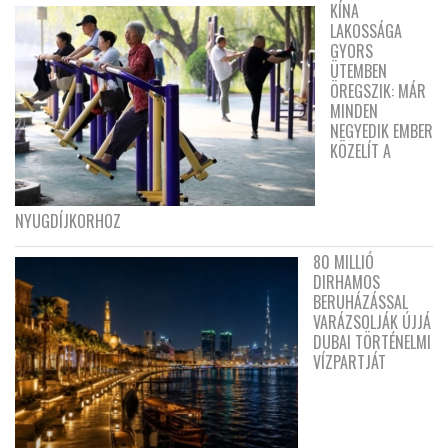
KÍNA
LAKOSSÁGA
GYORS
ÜTEMBEN
ÖREGSZIK: MÁR
MINDEN
NEGYEDIK EMBER
KÖZELÍT A
NYUGDÍJKORHOZ
80 MILLIÓ
DIRHAMOS
BERUHÁZÁSSAL
VARÁZSOLJÁK ÚJJÁ
DUBAI TÖRTÉNELMI
VÍZPARTJÁT