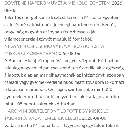
BŐVÍTENÉ NAPERŐMŰVÉT A MISKOLCI EGYETEM
2026-
08-06
Jelentős energetikai fejlesztést tervez a Miskolci Egyetem:
az intézmény bővítené a jelenlegi napelemes rendszerét,
hogy még nagyobb arányban fedezhesse saját
villamosenergia-igényét megújuló forrásból.
NEGYVEN CSECSEMŐ VÁRJA A HAZAJUTÁST A
MISKOLCI KÓRHÁZBAN
2026-08-06
A Borsod-Abaúj-Zemplén Vármegyei Központi Kórházban
jelenleg negyven olyan csecsemő tartózkodik, akik egészségi
állapotuk alapján már elhagyhatnák az intézményt, azonban
családi vagy gyermekvédelmi okok miatt továbbra is kórházi
ellátásban maradnak. Országos szinten több mint 320
gyermek érintett hasonló helyzetben, akik átlagosan több
mint 105 napot töltenek kórházban.
HÁROM MOBILTELEFONT LOPOTT EGY MISKOLCI
TAKARÍTÓ, VÁDAT EMELTEK ELLENE
2026-08-06
Vádat emelt a Miskolci Járási Ügyészség egy takarítóként