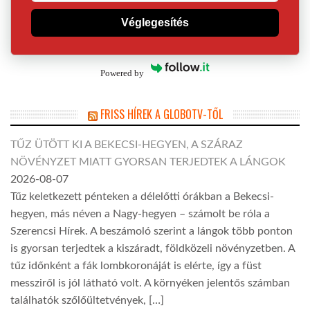
Véglegesítés
Powered by
FRISS HÍREK A GLOBOTV-TŐL
TŰZ ÜTÖTT KI A BEKECSI-HEGYEN, A SZÁRAZ
NÖVÉNYZET MIATT GYORSAN TERJEDTEK A LÁNGOK
2026-08-07
Tűz keletkezett pénteken a délelőtti órákban a Bekecsi-
hegyen, más néven a Nagy-hegyen – számolt be róla a
Szerencsi Hírek. A beszámoló szerint a lángok több ponton
is gyorsan terjedtek a kiszáradt, földközeli növényzetben. A
tűz időnként a fák lombkoronáját is elérte, így a füst
messziről is jól látható volt. A környéken jelentős számban
találhatók szőlőültetvények, […]