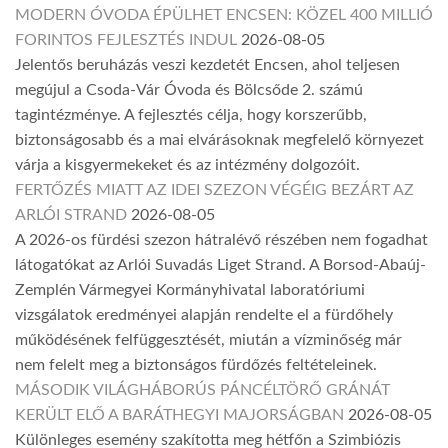
MODERN ÓVODA ÉPÜLHET ENCSEN: KÖZEL 400 MILLIÓ
FORINTOS FEJLESZTÉS INDUL
2026-08-05
Jelentős beruházás veszi kezdetét Encsen, ahol teljesen
megújul a Csoda-Vár Óvoda és Bölcsőde 2. számú
tagintézménye. A fejlesztés célja, hogy korszerűbb,
biztonságosabb és a mai elvárásoknak megfelelő környezet
várja a kisgyermekeket és az intézmény dolgozóit.
FERTŐZÉS MIATT AZ IDEI SZEZON VÉGÉIG BEZÁRT AZ
ARLÓI STRAND
2026-08-05
A 2026-os fürdési szezon hátralévő részében nem fogadhat
látogatókat az Arlói Suvadás Liget Strand. A Borsod-Abaúj-
Zemplén Vármegyei Kormányhivatal laboratóriumi
vizsgálatok eredményei alapján rendelte el a fürdőhely
működésének felfüggesztését, miután a vízminőség már
nem felelt meg a biztonságos fürdőzés feltételeinek.
MÁSODIK VILÁGHÁBORÚS PÁNCÉLTÖRŐ GRÁNÁT
KERÜLT ELŐ A BARÁTHEGYI MAJORSÁGBAN
2026-08-05
Különleges esemény szakította meg hétfőn a Szimbiózis