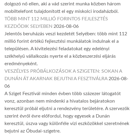
dolgozó nő ellen, aki a vád szerint munka közben három
mobiltelefont tulajdonított el egy miskolci irodaházból.
TÖBB MINT 112 MILLIÓ FORINTOS FEJLESZTÉS
KEZDŐDIK SELYEBEN
2026-08-06
Jelentős beruházás veszi kezdetét Selyében: több mint 112
millió forint értékű fejlesztési munkálatok indulnak el a
településen. A kivitelezési feladatokat egy edelényi
székhelyű vállalkozás nyerte el a közbeszerzési eljárás
eredményeként.
VESZÉLYES PRÓBÁLKOZÁSOK A SZIGETEN: SOKAN A
DUNÁN ÁT AKARNAK BEJUTNI A FESZTIVÁLRA
2026-08-
06
A Sziget Fesztivál minden évben több százezer látogatót
vonz, azonban nem mindenki a hivatalos bejáratokon
keresztül próbál eljutni a rendezvény területére. A szervezők
szerint évről évre előfordul, hogy egyesek a Dunán
keresztül, úszva vagy különféle vízi eszközökkel szeretnének
bejutni az Óbudai-szigetre.