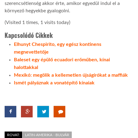
szerencsétlenség akkor érte, amikor egyedül indul el a
környező hegyekbe gyalogolni.
LATIMO.HU
(Visited 1 times, 1 visits today)
GLOBOBOOK
Kapcsolódó Cikkek
Elhunyt Chespirito, egy egész kontinens
megnevettetője
Baleset egy épülő ecuadori erőműben, kínai
halottakkal
Mexikó: megölik a kellemetlen újságírókat a maffiák
Ismét pályáznak a vonatépítő kínaiak
ROVAT:
LATIN-AMERIKA - BULVÁR