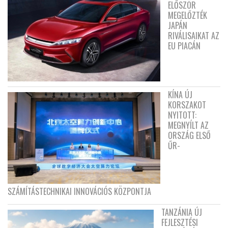
ELŐSZÖR
MEGELŐZTÉK
JAPÁN
RIVÁLISAIKAT AZ
EU PIACÁN
KÍNA ÚJ
KORSZAKOT
NYITOTT:
MEGNYÍLT AZ
ORSZÁG ELSŐ
ŰR-
SZÁMÍTÁSTECHNIKAI INNOVÁCIÓS KÖZPONTJA
TANZÁNIA ÚJ
FEJLESZTÉSI