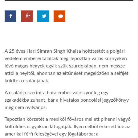
TROPICALMAGAZIN
GLOBOTV
A 25 éves Hari Simran Singh Khalsa holtttestét a polgári
AFRIKA TUDÁSTÁR
védelem emberei találták meg Tepoztlan város környékén
lévő magas hegyek egyik szűk szurdokában, nem messze
A NAP SZÉPE
attól a heyltől, ahonnan az eltűnését megelőzően a selfijét
küldte a családjának.
LINKTR.EE
A családja szerint a fiatalember valószynűleg egy
szakadékba zuhant, bár a hivatalos boncolási jegyzőkönyv
még nem nyilvános.
GLOBOZSARU
Tepoztlan körzetét a mexikói főváros mellett pihenni vágyó
külföldiek is gyakran látogatják. Ilyen célból érkezett ide az
DOBRAVERO.HU
amerikai férfi feleségével egy jógatáborba: a