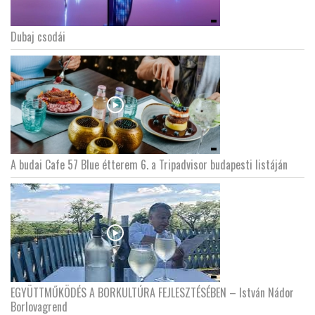
Dubaj csodái
A budai Cafe 57 Blue étterem 6. a Tripadvisor budapesti listáján
EGYÜTTMŰKÖDÉS A BORKULTÚRA FEJLESZTÉSÉBEN – István Nádor
Borlovagrend