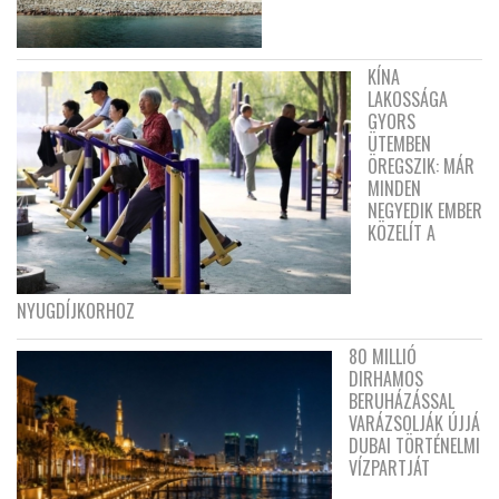
KÍNA
LAKOSSÁGA
GYORS
ÜTEMBEN
ÖREGSZIK: MÁR
MINDEN
NEGYEDIK EMBER
KÖZELÍT A
NYUGDÍJKORHOZ
80 MILLIÓ
DIRHAMOS
BERUHÁZÁSSAL
VARÁZSOLJÁK ÚJJÁ
DUBAI TÖRTÉNELMI
VÍZPARTJÁT