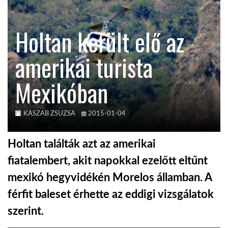
KÖZEL-KELET
Holtan került elő az
amerikai turista
AUSZTRÁLIA
Mexikóban
A VILÁG ITTHON
KASZAB ZSUZSA
2015-01-04
MÉDIA
Holtan találták azt az amerikai
fiatalembert, akit napokkal ezelőtt eltűnt
mexikó hegyvidékén Morelos államban. A
GLOBOTV BP
férfit baleset érhette az eddigi vizsgálatok
szerint.
HÍR3D