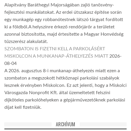
Alapítvány Baráthegyi Majorságában zajló tanösvény-
fejlesztési munkálatokat. Az erdei útszakasz építése során
egy munkagép egy robbanótestnek látszó tárgyat fordított
ki a földből.A helyszínre érkező rendőrjárőr a területet
azonnal biztosította, majd értesítette a Magyar Honvédség
tűzszerész alakulatát.
SZOMBATON IS FIZETNI KELL A PARKOLÁSÉRT
MISKOLCON A MUNKANAP-ÁTHELYEZÉS MIATT
2026-
08-04
A 2026. augusztus 8-i munkanap-áthelyezés miatt ezen a
szombaton a megszokott hétköznapi parkolási szabályok
lesznek érvényben Miskolcon. Ez azt jelenti, hogy a Miskolci
Városgazda Nonprofit Kft. által üzemeltetett felszíni
díjköteles parkolóhelyeken a gépjárművezetőknek parkolási
díjat kell fizetniük.
ARCHÍVUM