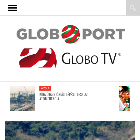
FŐOLDAL
AFRIKA
EURÓPA
ÁZSIA
ÁZSIA
KÍNA ÚJABB ÓRIÁSI LÉPÉST TESZ AZ
ATOMENERGIA…
ÉSZAK-AMERIKA
LATIN-AMERIKA