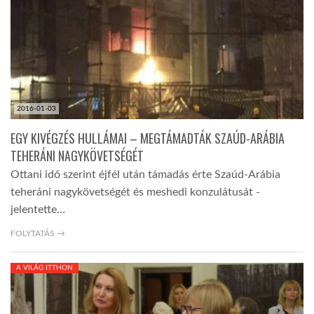
2016-01-03
EGY KIVÉGZÉS HULLÁMAI – MEGTÁMADTÁK SZAÚD-ARÁBIA
TEHERÁNI NAGYKÖVETSÉGÉT
Ottani idő szerint éjfél után támadás érte Szaúd-Arábia
teheráni nagykövetségét és meshedi konzulátusát -
jelentette…
FOLYTATÁS →
A VILÁG ITTHON