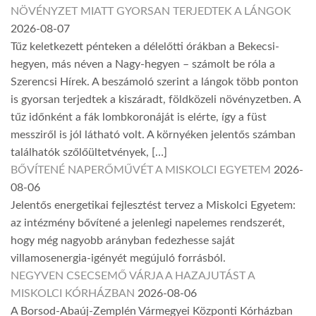
NÖVÉNYZET MIATT GYORSAN TERJEDTEK A LÁNGOK
2026-08-07
Tűz keletkezett pénteken a délelőtti órákban a Bekecsi-
hegyen, más néven a Nagy-hegyen – számolt be róla a
Szerencsi Hírek. A beszámoló szerint a lángok több ponton
is gyorsan terjedtek a kiszáradt, földközeli növényzetben. A
tűz időnként a fák lombkoronáját is elérte, így a füst
messziről is jól látható volt. A környéken jelentős számban
találhatók szőlőültetvények, […]
BŐVÍTENÉ NAPERŐMŰVÉT A MISKOLCI EGYETEM
2026-
08-06
Jelentős energetikai fejlesztést tervez a Miskolci Egyetem:
az intézmény bővítené a jelenlegi napelemes rendszerét,
hogy még nagyobb arányban fedezhesse saját
villamosenergia-igényét megújuló forrásból.
NEGYVEN CSECSEMŐ VÁRJA A HAZAJUTÁST A
MISKOLCI KÓRHÁZBAN
2026-08-06
A Borsod-Abaúj-Zemplén Vármegyei Központi Kórházban