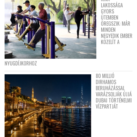
LAKOSSÁGA
GYORS
ÜTEMBEN
ÖREGSZIK: MÁR
MINDEN
NEGYEDIK EMBER
KÖZELÍT A
NYUGDÍJKORHOZ
80 MILLIÓ
DIRHAMOS
BERUHÁZÁSSAL
VARÁZSOLJÁK ÚJJÁ
DUBAI TÖRTÉNELMI
VÍZPARTJÁT