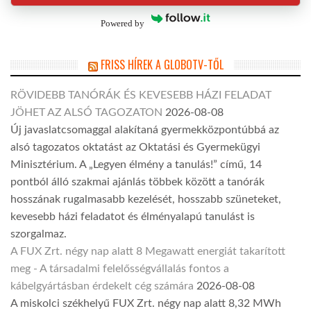
Powered by
FRISS HÍREK A GLOBOTV-TŐL
RÖVIDEBB TANÓRÁK ÉS KEVESEBB HÁZI FELADAT
JÖHET AZ ALSÓ TAGOZATON
2026-08-08
Új javaslatcsomaggal alakítaná gyermekközpontúbbá az
alsó tagozatos oktatást az Oktatási és Gyermekügyi
Minisztérium. A „Legyen élmény a tanulás!” című, 14
pontból álló szakmai ajánlás többek között a tanórák
hosszának rugalmasabb kezelését, hosszabb szüneteket,
kevesebb házi feladatot és élményalapú tanulást is
szorgalmaz.
A FUX Zrt. négy nap alatt 8 Megawatt energiát takarított
meg - A társadalmi felelősségvállalás fontos a
kábelgyártásban érdekelt cég számára
2026-08-08
A miskolci székhelyű FUX Zrt. négy nap alatt 8,32 MWh