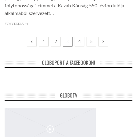
folytonossága” címmel a Kazah Kánság 550. évfordulója
alkalmából szervezett…
FOLYTATÁS →
1
2
3
4
5
GLOBOPORT A FACEBOOKON!
GLOBOTV