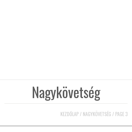
KÖZEL-KELET
AUSZTRÁLIA
A VILÁG ITTHON
MÉDIA
Nagykövetség
GLOBOTV BP
KEZDŐLAP
/
NAGYKÖVETSÉG
/
PAGE 3
HÍR3D