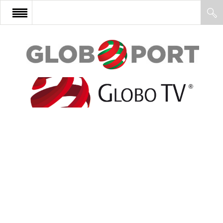
FŐOLDAL
AFRIKA
EURÓPA
ÁZSIA
ÉSZAK-AMERIKA
LATIN-AMERIKA