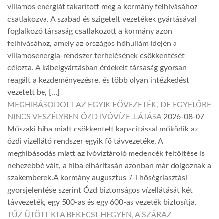
villamos energiát takarított meg a kormány felhívásához
csatlakozva. A szabad és szigetelt vezetékek gyártásával
foglalkozó társaság csatlakozott a kormány azon
felhívásához, amely az országos hőhullám idején a
villamosenergia-rendszer terhelésének csökkentését
célozta. A kábelgyártásban érdekelt társaság gyorsan
reagált a kezdeményezésre, és több olyan intézkedést
vezetett be, […]
MEGHIBÁSODOTT AZ EGYIK FŐVEZETÉK, DE EGYELŐRE
NINCS VESZÉLYBEN ÓZD IVÓVÍZELLÁTÁSA
2026-08-07
Műszaki hiba miatt csökkentett kapacitással működik az
ózdi vízellátó rendszer egyik fő távvezetéke. A
meghibásodás miatt az ivóvíztároló medencék feltöltése is
nehezebbé vált, a hiba elhárításán azonban már dolgoznak a
szakemberek.A kormány augusztus 7-i hőségriasztási
gyorsjelentése szerint Ózd biztonságos vízellátását két
távvezeték, egy 500-as és egy 600-as vezeték biztosítja.
TŰZ ÜTÖTT KI A BEKECSI-HEGYEN, A SZÁRAZ