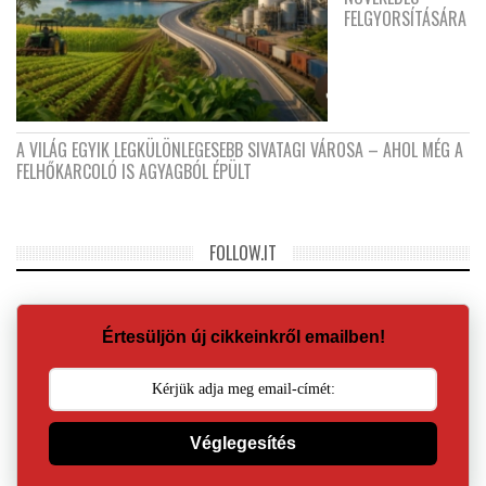
FELGYORSÍTÁSÁRA
A VILÁG EGYIK LEGKÜLÖNLEGESEBB SIVATAGI VÁROSA – AHOL MÉG A
FELHŐKARCOLÓ IS AGYAGBÓL ÉPÜLT
FOLLOW.IT
Értesüljön új cikkeinkről emailben!
Véglegesítés