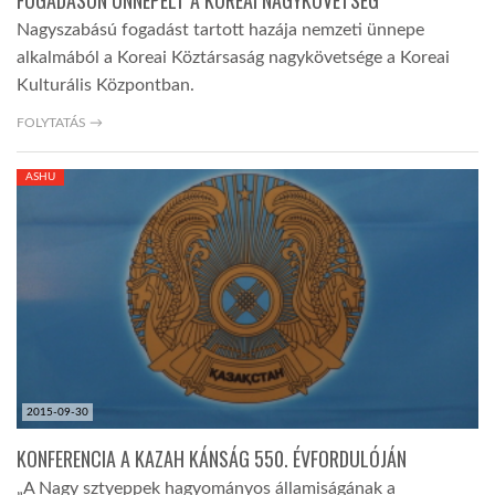
FOGADÁSON ÜNNEPELT A KOREAI NAGYKÖVETSÉG
Nagyszabású fogadást tartott hazája nemzeti ünnepe
alkalmából a Koreai Köztársaság nagykövetsége a Koreai
Kulturális Központban.
FOLYTATÁS →
ASHU
2015-09-30
KONFERENCIA A KAZAH KÁNSÁG 550. ÉVFORDULÓJÁN
„A Nagy sztyeppek hagyományos államiságának a