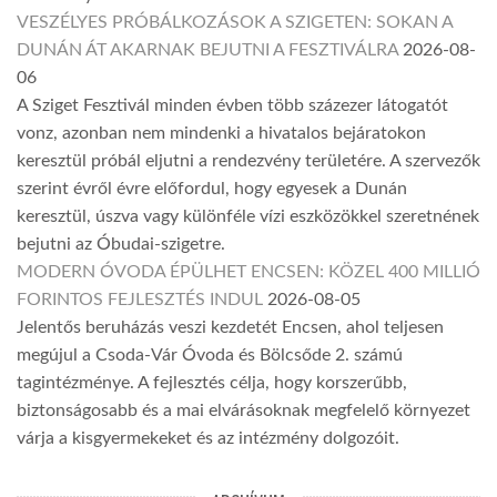
VESZÉLYES PRÓBÁLKOZÁSOK A SZIGETEN: SOKAN A
DUNÁN ÁT AKARNAK BEJUTNI A FESZTIVÁLRA
2026-08-
06
A Sziget Fesztivál minden évben több százezer látogatót
vonz, azonban nem mindenki a hivatalos bejáratokon
keresztül próbál eljutni a rendezvény területére. A szervezők
szerint évről évre előfordul, hogy egyesek a Dunán
keresztül, úszva vagy különféle vízi eszközökkel szeretnének
bejutni az Óbudai-szigetre.
MODERN ÓVODA ÉPÜLHET ENCSEN: KÖZEL 400 MILLIÓ
FORINTOS FEJLESZTÉS INDUL
2026-08-05
Jelentős beruházás veszi kezdetét Encsen, ahol teljesen
megújul a Csoda-Vár Óvoda és Bölcsőde 2. számú
tagintézménye. A fejlesztés célja, hogy korszerűbb,
biztonságosabb és a mai elvárásoknak megfelelő környezet
várja a kisgyermekeket és az intézmény dolgozóit.