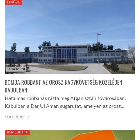
EURÓPA
TROPICALMAGAZIN
GLOBOTV
AFRIKA TUDÁSTÁR
2016-01-20
A NAP SZÉPE
BOMBA ROBBANT AZ OROSZ NAGYKÖVETSÉG KÖZELÉBEN
KABULBAN
LINKTR.EE
Hatalmas robbanás rázta meg Afganisztán fővárosában,
Kabulban a Dar Ul Aman sugárutat, amelyen az orosz…
GLOBOZSARU
FOLYTATÁS →
KÖZEL-KELET
DOBRAVERO.HU