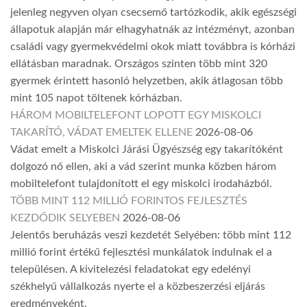
jelenleg negyven olyan csecsemő tartózkodik, akik egészségi
állapotuk alapján már elhagyhatnák az intézményt, azonban
családi vagy gyermekvédelmi okok miatt továbbra is kórházi
ellátásban maradnak. Országos szinten több mint 320
gyermek érintett hasonló helyzetben, akik átlagosan több
mint 105 napot töltenek kórházban.
HÁROM MOBILTELEFONT LOPOTT EGY MISKOLCI
TAKARÍTÓ, VÁDAT EMELTEK ELLENE
2026-08-06
Vádat emelt a Miskolci Járási Ügyészség egy takarítóként
dolgozó nő ellen, aki a vád szerint munka közben három
mobiltelefont tulajdonított el egy miskolci irodaházból.
TÖBB MINT 112 MILLIÓ FORINTOS FEJLESZTÉS
KEZDŐDIK SELYEBEN
2026-08-06
Jelentős beruházás veszi kezdetét Selyében: több mint 112
millió forint értékű fejlesztési munkálatok indulnak el a
településen. A kivitelezési feladatokat egy edelényi
székhelyű vállalkozás nyerte el a közbeszerzési eljárás
eredményeként.