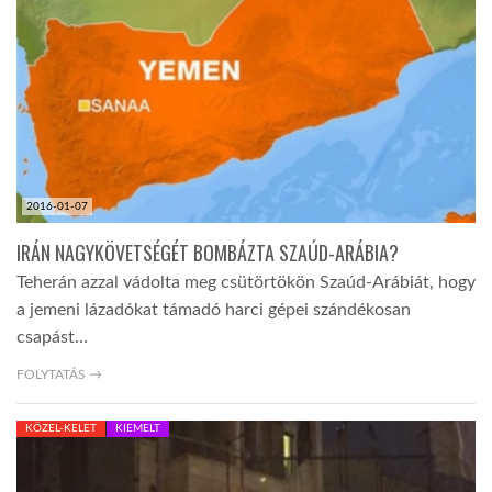
LATIMO.HU
GLOBOBOOK
2016-01-07
IRÁN NAGYKÖVETSÉGÉT BOMBÁZTA SZAÚD-ARÁBIA?
Teherán azzal vádolta meg csütörtökön Szaúd-Arábiát, hogy
a jemeni lázadókat támadó harci gépei szándékosan
csapást…
FOLYTATÁS →
KÖZEL-KELET
KIEMELT