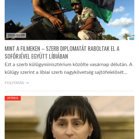
2015-11-09
MINT A FILMEKEN – SZERB DIPLOMATÁT RABOLTAK EL A
SOFŐRJÉVEL EGYÜTT LÍBIÁBAN
Ezt a szerb külügyminisztérium közölte vasárnap délután. A
külügy szerint a líbiai szerb nagykövetség sajtófelelősét…
FOLYTATÁS →
AFRIKA