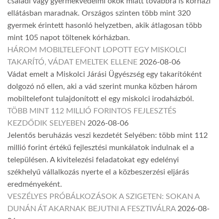
családi vagy gyermekvédelmi okok miatt továbbra is kórházi
ellátásban maradnak. Országos szinten több mint 320
gyermek érintett hasonló helyzetben, akik átlagosan több
mint 105 napot töltenek kórházban.
HÁROM MOBILTELEFONT LOPOTT EGY MISKOLCI
TAKARÍTÓ, VÁDAT EMELTEK ELLENE
2026-08-06
Vádat emelt a Miskolci Járási Ügyészség egy takarítóként
dolgozó nő ellen, aki a vád szerint munka közben három
mobiltelefont tulajdonított el egy miskolci irodaházból.
TÖBB MINT 112 MILLIÓ FORINTOS FEJLESZTÉS
KEZDŐDIK SELYEBEN
2026-08-06
Jelentős beruházás veszi kezdetét Selyében: több mint 112
millió forint értékű fejlesztési munkálatok indulnak el a
településen. A kivitelezési feladatokat egy edelényi
székhelyű vállalkozás nyerte el a közbeszerzési eljárás
eredményeként.
VESZÉLYES PRÓBÁLKOZÁSOK A SZIGETEN: SOKAN A
DUNÁN ÁT AKARNAK BEJUTNI A FESZTIVÁLRA
2026-08-