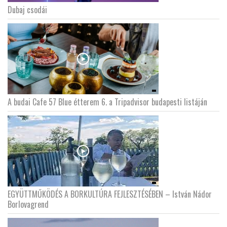
Dubaj csodái
LATIMO.HU
GLOBOBOOK
A budai Cafe 57 Blue étterem 6. a Tripadvisor budapesti listáján
EGYÜTTMŰKÖDÉS A BORKULTÚRA FEJLESZTÉSÉBEN – István Nádor
Borlovagrend