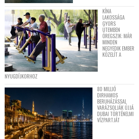
KÍNA
LAKOSSÁGA
GYORS
ÜTEMBEN
ÖREGSZIK: MÁR
MINDEN
NEGYEDIK EMBER
KÖZELÍT A
NYUGDÍJKORHOZ
80 MILLIÓ
DIRHAMOS
BERUHÁZÁSSAL
VARÁZSOLJÁK ÚJJÁ
DUBAI TÖRTÉNELMI
VÍZPARTJÁT