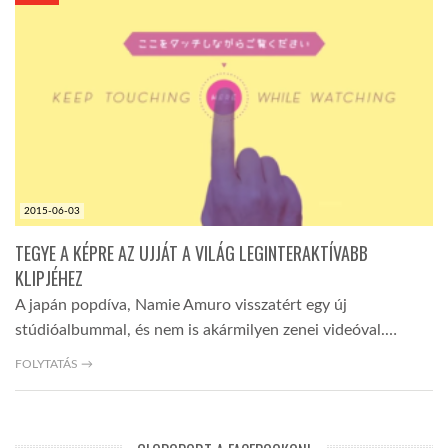
KÖZEL-KELET
AUSZTRÁLIA
A VILÁG ITTHON
2015-06-03
MÉDIA
TEGYE A KÉPRE AZ UJJÁT A VILÁG LEGINTERAKTÍVABB
KLIPJÉHEZ
A japán popdíva, Namie Amuro visszatért egy új
stúdióalbummal, és nem is akármilyen zenei videóval.…
GLOBOTV BP
FOLYTATÁS →
HÍR3D