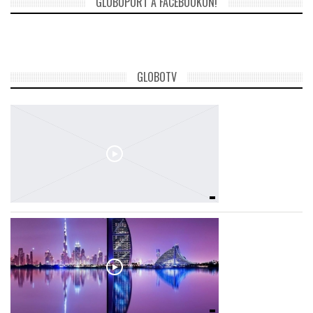
GLOBOPORT A FACEBOOKON!
TROPICALMAGAZIN
GLOBOTV
GLOBOTV
AFRIKA TUDÁSTÁR
A NAP SZÉPE
LINKTR.EE
GLOBOZSARU
DOBRAVERO.HU