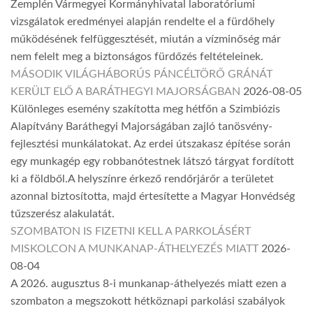
Zemplén Vármegyei Kormányhivatal laboratóriumi
vizsgálatok eredményei alapján rendelte el a fürdőhely
működésének felfüggesztését, miután a vízminőség már
nem felelt meg a biztonságos fürdőzés feltételeinek.
MÁSODIK VILÁGHÁBORÚS PÁNCÉLTÖRŐ GRÁNÁT
KERÜLT ELŐ A BARÁTHEGYI MAJORSÁGBAN
2026-08-05
Különleges esemény szakította meg hétfőn a Szimbiózis
Alapítvány Baráthegyi Majorságában zajló tanösvény-
fejlesztési munkálatokat. Az erdei útszakasz építése során
egy munkagép egy robbanótestnek látszó tárgyat fordított
ki a földből.A helyszínre érkező rendőrjárőr a területet
azonnal biztosította, majd értesítette a Magyar Honvédség
tűzszerész alakulatát.
SZOMBATON IS FIZETNI KELL A PARKOLÁSÉRT
MISKOLCON A MUNKANAP-ÁTHELYEZÉS MIATT
2026-
08-04
A 2026. augusztus 8-i munkanap-áthelyezés miatt ezen a
szombaton a megszokott hétköznapi parkolási szabályok