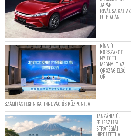
JAPÁN
RIVÁLISAIKAT AZ
EU PIACÁN
KÍNA ÚJ
KORSZAKOT
NYITOTT:
MEGNYÍLT AZ
ORSZÁG ELSŐ
ŰR-
SZÁMÍTÁSTECHNIKAI INNOVÁCIÓS KÖZPONTJA
TANZÁNIA ÚJ
FEJLESZTÉSI
STRATÉGIÁT
HIRDETETT A