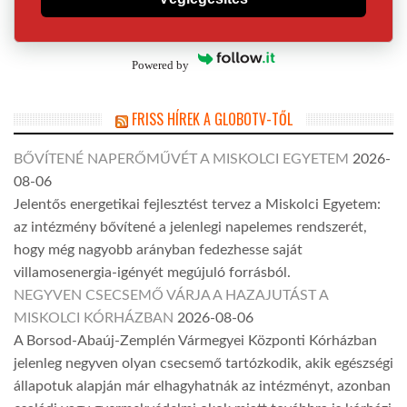
Powered by
FRISS HÍREK A GLOBOTV-TŐL
BŐVÍTENÉ NAPERŐMŰVÉT A MISKOLCI EGYETEM
2026-
08-06
Jelentős energetikai fejlesztést tervez a Miskolci Egyetem:
az intézmény bővítené a jelenlegi napelemes rendszerét,
hogy még nagyobb arányban fedezhesse saját
villamosenergia-igényét megújuló forrásból.
NEGYVEN CSECSEMŐ VÁRJA A HAZAJUTÁST A
MISKOLCI KÓRHÁZBAN
2026-08-06
A Borsod-Abaúj-Zemplén Vármegyei Központi Kórházban
jelenleg negyven olyan csecsemő tartózkodik, akik egészségi
állapotuk alapján már elhagyhatnák az intézményt, azonban