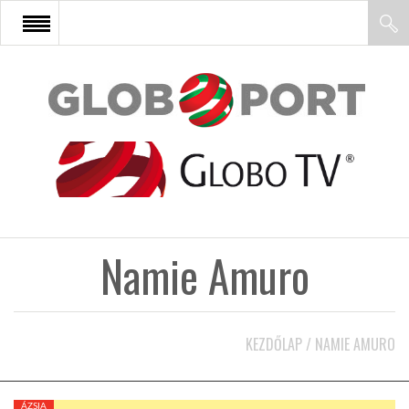
FŐOLDAL
AFRIKA
EURÓPA
Namie Amuro
ÁZSIA
ÉSZAK-AMERIKA
KEZDŐLAP
/
NAMIE AMURO
LATIN-AMERIKA
ÁZSIA