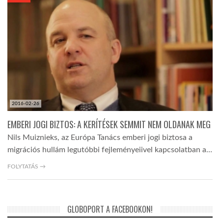
KÖZEL-KELET
AUSZTRÁLIA
A VILÁG ITTHON
2016-02-26
MÉDIA
EMBERI JOGI BIZTOS: A KERÍTÉSEK SEMMIT NEM OLDANAK MEG
Nils Muiznieks, az Európa Tanács emberi jogi biztosa a
migrációs hullám legutóbbi fejleményeiivel kapcsolatban a…
FOLYTATÁS →
GLOBOTV BP
GLOBOPORT A FACEBOOKON!
HÍR3D