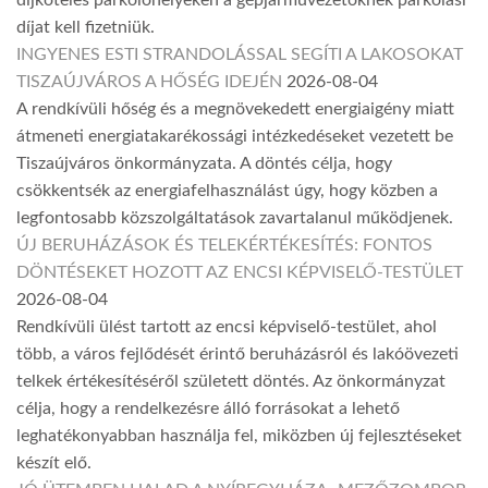
díjköteles parkolóhelyeken a gépjárművezetőknek parkolási
díjat kell fizetniük.
INGYENES ESTI STRANDOLÁSSAL SEGÍTI A LAKOSOKAT
TISZAÚJVÁROS A HŐSÉG IDEJÉN
2026-08-04
A rendkívüli hőség és a megnövekedett energiaigény miatt
átmeneti energiatakarékossági intézkedéseket vezetett be
Tiszaújváros önkormányzata. A döntés célja, hogy
csökkentsék az energiafelhasználást úgy, hogy közben a
legfontosabb közszolgáltatások zavartalanul működjenek.
ÚJ BERUHÁZÁSOK ÉS TELEKÉRTÉKESÍTÉS: FONTOS
DÖNTÉSEKET HOZOTT AZ ENCSI KÉPVISELŐ-TESTÜLET
2026-08-04
Rendkívüli ülést tartott az encsi képviselő-testület, ahol
több, a város fejlődését érintő beruházásról és lakóövezeti
telkek értékesítéséről született döntés. Az önkormányzat
célja, hogy a rendelkezésre álló forrásokat a lehető
leghatékonyabban használja fel, miközben új fejlesztéseket
készít elő.