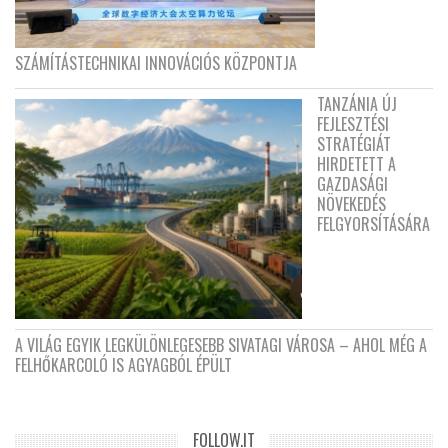
SZÁMÍTÁSTECHNIKAI INNOVÁCIÓS KÖZPONTJA
TANZÁNIA ÚJ
FEJLESZTÉSI
STRATÉGIÁT
HIRDETETT A
GAZDASÁGI
NÖVEKEDÉS
FELGYORSÍTÁSÁRA
A VILÁG EGYIK LEGKÜLÖNLEGESEBB SIVATAGI VÁROSA – AHOL MÉG A
FELHŐKARCOLÓ IS AGYAGBÓL ÉPÜLT
FOLLOW.IT