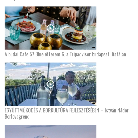
LATIMO.HU
GLOBOBOOK
A budai Cafe 57 Blue étterem 6. a Tripadvisor budapesti listáján
EGYÜTTMŰKÖDÉS A BORKULTÚRA FEJLESZTÉSÉBEN – István Nádor
Borlovagrend