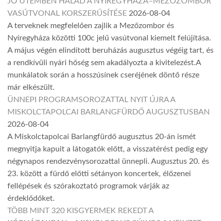
JÓ ÜTEMBEN HALAD A NYÍREGYHÁZA–MEZŐZOMBOR
VASÚTVONAL KORSZERŰSÍTÉSE
2026-08-04
A terveknek megfelelően zajlik a Mezőzombor és
Nyíregyháza közötti 100c jelű vasútvonal kiemelt felújítása.
A május végén elindított beruházás augusztus végéig tart, és
a rendkívüli nyári hőség sem akadályozta a kivitelezést.A
munkálatok során a hosszúsínek cseréjének döntő része
már elkészült.
ÜNNEPI PROGRAMSOROZATTAL NYIT ÚJRA A
MISKOLCTAPOLCAI BARLANGFÜRDŐ AUGUSZTUSBAN
2026-08-04
A Miskolctapolcai Barlangfürdő augusztus 20-án ismét
megnyitja kapuit a látogatók előtt, a visszatérést pedig egy
négynapos rendezvénysorozattal ünnepli. Augusztus 20. és
23. között a fürdő előtti sétányon koncertek, élőzenei
fellépések és szórakoztató programok várják az
érdeklődőket.
TÖBB MINT 320 KISGYERMEK REKEDT A