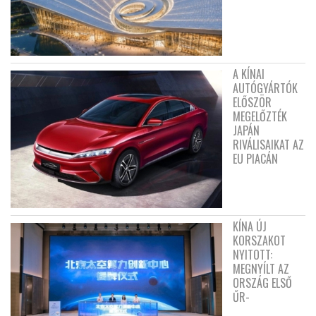
A KÍNAI
AUTÓGYÁRTÓK
ELŐSZÖR
MEGELŐZTÉK
JAPÁN
RIVÁLISAIKAT AZ
EU PIACÁN
KÍNA ÚJ
KORSZAKOT
NYITOTT:
MEGNYÍLT AZ
ORSZÁG ELSŐ
ŰR-