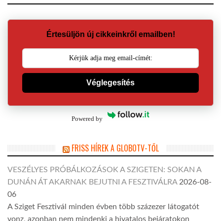
Értesüljön új cikkeinkről emailben!
Véglegesítés
Powered by
FRISS HÍREK A GLOBOTV-TŐL
VESZÉLYES PRÓBÁLKOZÁSOK A SZIGETEN: SOKAN A
DUNÁN ÁT AKARNAK BEJUTNI A FESZTIVÁLRA
2026-08-
06
A Sziget Fesztivál minden évben több százezer látogatót
vonz, azonban nem mindenki a hivatalos bejáratokon