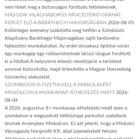
nem felelt meg a biztonságos fürdőzés feltételeinek.
MÁSODIK VILÁGHÁBORÚS PÁNCÉLTÖRŐ GRÁNÁT
KERÜLT ELŐ A BARÁTHEGYI MAJORSÁGBAN
2026-08-05
Különleges esemény szakította meg hétfőn a Szimbiózis
Alapítvány Baráthegyi Majorságában zajló tanösvény-
fejlesztési munkálatokat. Az erdei útszakasz építése során
egy munkagép egy robbanótestnek látszó tárgyat fordított
ki a földből.A helyszínre érkező rendőrjárőr a területet
azonnal biztosította, majd értesítette a Magyar Honvédség
tűzszerész alakulatát.
SZOMBATON IS FIZETNI KELL A PARKOLÁSÉRT
MISKOLCON A MUNKANAP-ÁTHELYEZÉS MIATT
2026-
08-04
A 2026. augusztus 8-i munkanap-áthelyezés miatt ezen a
szombaton a megszokott hétköznapi parkolási szabályok
lesznek érvényben Miskolcon. Ez azt jelenti, hogy a Miskolci
Városgazda Nonprofit Kft. által üzemeltetett felszíni