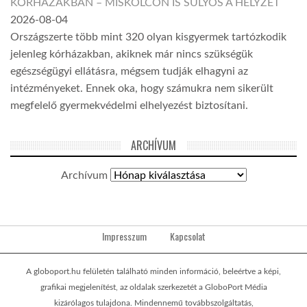
KÓRHÁZAKBAN – MISKOLCON IS SÚLYOS A HELYZET
2026-08-04
Országszerte több mint 320 olyan kisgyermek tartózkodik
jelenleg kórházakban, akiknek már nincs szükségük
egészségügyi ellátásra, mégsem tudják elhagyni az
intézményeket. Ennek oka, hogy számukra nem sikerült
megfelelő gyermekvédelmi elhelyezést biztosítani.
ARCHÍVUM
Archívum
Impresszum
Kapcsolat
A globoport.hu felületén található minden információ, beleértve a képi,
grafikai megjelenítést, az oldalak szerkezetét a GloboPort Média
kizárólagos tulajdona. Mindennemű továbbszolgáltatás,