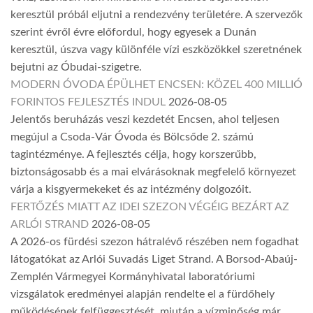
keresztül próbál eljutni a rendezvény területére. A szervezők
szerint évről évre előfordul, hogy egyesek a Dunán
keresztül, úszva vagy különféle vízi eszközökkel szeretnének
bejutni az Óbudai-szigetre.
MODERN ÓVODA ÉPÜLHET ENCSEN: KÖZEL 400 MILLIÓ
FORINTOS FEJLESZTÉS INDUL
2026-08-05
Jelentős beruházás veszi kezdetét Encsen, ahol teljesen
megújul a Csoda-Vár Óvoda és Bölcsőde 2. számú
tagintézménye. A fejlesztés célja, hogy korszerűbb,
biztonságosabb és a mai elvárásoknak megfelelő környezet
várja a kisgyermekeket és az intézmény dolgozóit.
FERTŐZÉS MIATT AZ IDEI SZEZON VÉGÉIG BEZÁRT AZ
ARLÓI STRAND
2026-08-05
A 2026-os fürdési szezon hátralévő részében nem fogadhat
látogatókat az Arlói Suvadás Liget Strand. A Borsod-Abaúj-
Zemplén Vármegyei Kormányhivatal laboratóriumi
vizsgálatok eredményei alapján rendelte el a fürdőhely
működésének felfüggesztését, miután a vízminőség már