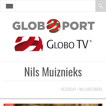
FŐOLDAL
AFRIKA
EURÓPA
Nils Muiznieks
ÁZSIA
ÉSZAK-AMERIKA
KEZDŐLAP
/
NILS MUIZNIEKS
LATIN-AMERIKA
EGYÉB