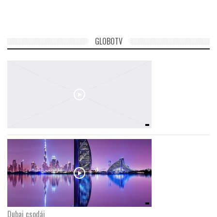
TROPICALMAGAZIN
GLOBOTV
GLOBOTV
AFRIKA TUDÁSTÁR
A NAP SZÉPE
LINKTR.EE
GLOBOZSARU
DOBRAVERO.HU
Dubaj csodái