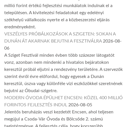
millió forint értékű fejlesztési munkálatok indulnak el a
településen. A kivitelezési feladatokat egy edelényi
székhelyű vállalkozás nyerte el a közbeszerzési eljárás
eredményeként.
VESZÉLYES PRÓBÁLKOZÁSOK A SZIGETEN: SOKAN A
DUNÁN ÁT AKARNAK BEJUTNI A FESZTIVÁLRA
2026-08-
06
A Sziget Fesztivál minden évben több százezer látogatót
vonz, azonban nem mindenki a hivatalos bejáratokon
keresztül próbál eljutni a rendezvény területére. A szervezők
szerint évről évre előfordul, hogy egyesek a Dunán
keresztül, úszva vagy különféle vízi eszközökkel szeretnének
bejutni az Óbudai-szigetre.
MODERN ÓVODA ÉPÜLHET ENCSEN: KÖZEL 400 MILLIÓ
FORINTOS FEJLESZTÉS INDUL
2026-08-05
Jelentős beruházás veszi kezdetét Encsen, ahol teljesen
megújul a Csoda-Vár Óvoda és Bölcsőde 2. számú
tagintézménye. A fejlesztés célja, hogy korszerűbb,