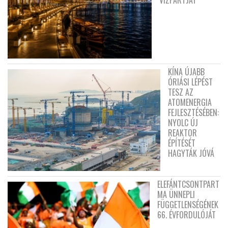
VÍZPARTJÁT
KÍNA ÚJABB
ÓRIÁSI LÉPÉST
TESZ AZ
ATOMENERGIA
FEJLESZTÉSÉBEN:
NYOLC ÚJ
REAKTOR
ÉPÍTÉSÉT
HAGYTÁK JÓVÁ
ELEFÁNTCSONTPART
MA ÜNNEPLI
FÜGGETLENSÉGÉNEK
66. ÉVFORDULÓJÁT