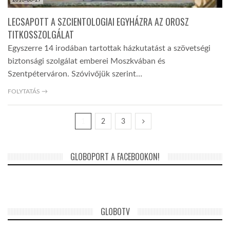
2016-06-27
LECSAPOTT A SZCIENTOLOGIAI EGYHÁZRA AZ OROSZ
TITKOSSZOLGÁLAT
Egyszerre 14 irodában tartottak házkutatást a szövetségi
biztonsági szolgálat emberei Moszkvában és
Szentpéterváron. Szóvivőjük szerint…
FOLYTATÁS →
1
2
3
GLOBOPORT A FACEBOOKON!
GLOBOTV