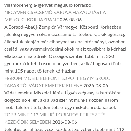
villamosenergia-igényét megújuló forrásból.
NEGYVEN CSECSEMŐ VÁRJA A HAZAJUTÁST A
MISKOLCI KÓRHÁZBAN
2026-08-06
A Borsod-Abaúj-Zemplén Vármegyei Központi Kórházban
jelenleg negyven olyan csecsemő tartózkodik, akik egészségi
állapotuk alapján már elhagyhatnák az intézményt, azonban
családi vagy gyermekvédelmi okok miatt továbbra is kórházi
ellátásban maradnak. Országos szinten több mint 320
gyermek érintett hasonló helyzetben, akik átlagosan több
mint 105 napot töltenek kórházban.
HÁROM MOBILTELEFONT LOPOTT EGY MISKOLCI
TAKARÍTÓ, VÁDAT EMELTEK ELLENE
2026-08-06
Vádat emelt a Miskolci Járási Ügyészség egy takarítóként
dolgozó nő ellen, aki a vád szerint munka közben három
mobiltelefont tulajdonított el egy miskolci irodaházból.
TÖBB MINT 112 MILLIÓ FORINTOS FEJLESZTÉS
KEZDŐDIK SELYEBEN
2026-08-06
Jelentős beruházás veszi kezdetét Selyében: több mint 112