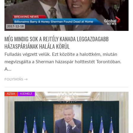
2017-12-18
MÉG MINDIG SOK A REJTÉLY KANADA LEGGAZDAGABB
HÁZASPÁRJÁNAK HALÁLA KÖRÜL
Fulladás végzett velük. Ezt közölte a halottkém, miután
megvizsgálta a Sherman házaspár holttestét Torontóban.
A…
FOLYTATÁS →
ÁZSIA
KIEMELT