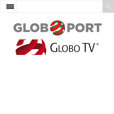
FŐOLDAL
AFRIKA
EURÓPA
ÁZSIA
ÉSZAK-AMERIKA
LATIN-AMERIKA