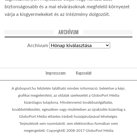
biztonságosabb és a mai elvárásoknak megfelelő környezet
várja a kisgyermekeket és az intézmény dolgozóit.
ARCHÍVUM
Archívum
Impresszum
Kapcsolat
A globoport.hu felületén található minden információ, beleértve a képi,
grafikai megjelenítést, az oldalak szerkezetét a GloboPort Média
kizárólagos tulajdona. Mindennemű továbbszolgáltatás,
továbbértékesítés, egészében vagy részleteiben az újraközlés kizárólag a
GloboPort Média előzetes írásbeli hozzájárulásával lehetséges.
Terjesztésük sem nyomtatott, sem elektronikus formában nem
megengedett. Copyright© 2008-2017 GloboPort Média