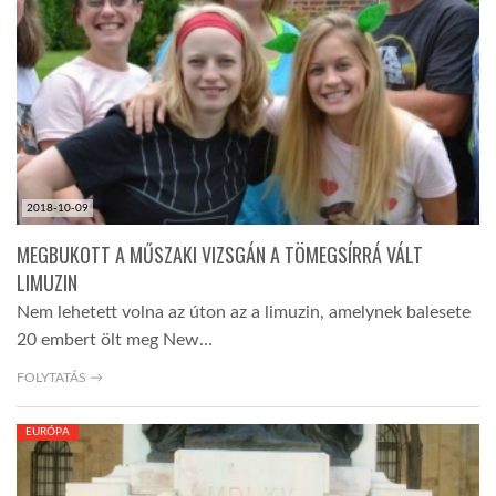
LATIMO.HU
GLOBOBOOK
2018-10-09
MEGBUKOTT A MŰSZAKI VIZSGÁN A TÖMEGSÍRRÁ VÁLT
LIMUZIN
Nem lehetett volna az úton az a limuzin, amelynek balesete
20 embert ölt meg New…
FOLYTATÁS →
EURÓPA