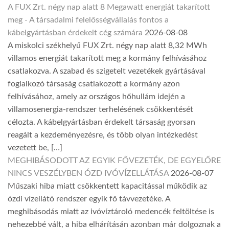
A FUX Zrt. négy nap alatt 8 Megawatt energiát takarított
meg - A társadalmi felelősségvállalás fontos a
kábelgyártásban érdekelt cég számára
2026-08-08
A miskolci székhelyű FUX Zrt. négy nap alatt 8,32 MWh
villamos energiát takarított meg a kormány felhívásához
csatlakozva. A szabad és szigetelt vezetékek gyártásával
foglalkozó társaság csatlakozott a kormány azon
felhívásához, amely az országos hőhullám idején a
villamosenergia-rendszer terhelésének csökkentését
célozta. A kábelgyártásban érdekelt társaság gyorsan
reagált a kezdeményezésre, és több olyan intézkedést
vezetett be, […]
MEGHIBÁSODOTT AZ EGYIK FŐVEZETÉK, DE EGYELŐRE
NINCS VESZÉLYBEN ÓZD IVÓVÍZELLÁTÁSA
2026-08-07
Műszaki hiba miatt csökkentett kapacitással működik az
ózdi vízellátó rendszer egyik fő távvezetéke. A
meghibásodás miatt az ivóvíztároló medencék feltöltése is
nehezebbé vált, a hiba elhárításán azonban már dolgoznak a