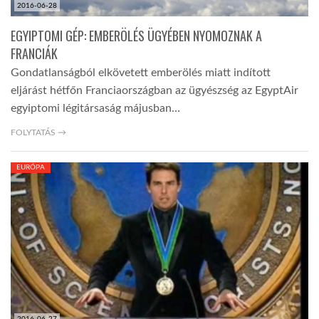
2016-06-28
EGYIPTOMI GÉP: EMBERÖLÉS ÜGYÉBEN NYOMOZNAK A
FRANCIÁK
Gondatlanságból elkövetett emberölés miatt indított
eljárást hétfőn Franciaországban az ügyészség az EgyptAir
egyiptomi légitársaság májusban…
FOLYTATÁS →
EURÓPA