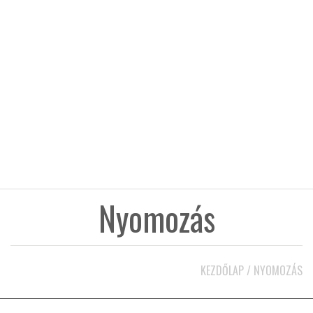
KÖZEL-KELET
AUSZTRÁLIA
A VILÁG ITTHON
MÉDIA
Nyomozás
GLOBOTV BP
KEZDŐLAP
/
NYOMOZÁS
HÍR3D