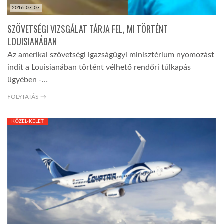
2016-07-07
SZÖVETSÉGI VIZSGÁLAT TÁRJA FEL, MI TÖRTÉNT
LOUISIANÁBAN
Az amerikai szövetségi igazságügyi minisztérium nyomozást
indít a Louisianában történt vélhető rendőri túlkapás
ügyében -…
FOLYTATÁS →
KÖZEL-KELET