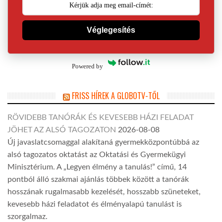
Véglegesítés
Powered by
FRISS HÍREK A GLOBOTV-TŐL
RÖVIDEBB TANÓRÁK ÉS KEVESEBB HÁZI FELADAT
JÖHET AZ ALSÓ TAGOZATON
2026-08-08
Új javaslatcsomaggal alakítaná gyermekközpontúbbá az
alsó tagozatos oktatást az Oktatási és Gyermekügyi
Minisztérium. A „Legyen élmény a tanulás!” című, 14
pontból álló szakmai ajánlás többek között a tanórák
hosszának rugalmasabb kezelését, hosszabb szüneteket,
kevesebb házi feladatot és élményalapú tanulást is
szorgalmaz.