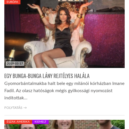
EURÓPA
TROPICALMAGAZIN
GLOBOTV
AFRIKA TUDÁSTÁR
2019-03-17
A NAP SZÉPE
EGY BUNGA-BUNGA LÁNY REJTÉLYES HALÁLA
Gyomorbántalmakba halt bele egy milánói kórházban Imane
LINKTR.EE
Fadil. Az olasz hatóságok mégis gyilkossági nyomozást
indítottak…
GLOBOZSARU
FOLYTATÁS →
ÉSZAK-AMERIKA
KIEMELT
DOBRAVERO.HU