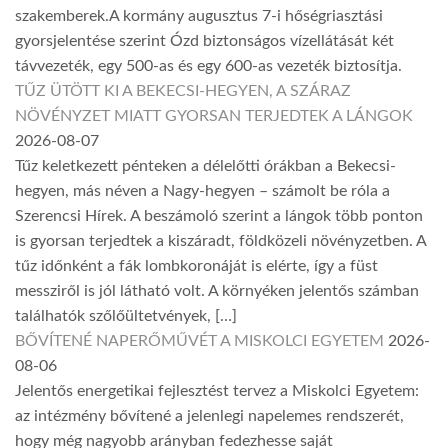
szakemberek.A kormány augusztus 7-i hőségriasztási
gyorsjelentése szerint Ózd biztonságos vízellátását két
távvezeték, egy 500-as és egy 600-as vezeték biztosítja.
TŰZ ÜTÖTT KI A BEKECSI-HEGYEN, A SZÁRAZ
NÖVÉNYZET MIATT GYORSAN TERJEDTEK A LÁNGOK
2026-08-07
Tűz keletkezett pénteken a délelőtti órákban a Bekecsi-
hegyen, más néven a Nagy-hegyen – számolt be róla a
Szerencsi Hírek. A beszámoló szerint a lángok több ponton
is gyorsan terjedtek a kiszáradt, földközeli növényzetben. A
tűz időnként a fák lombkoronáját is elérte, így a füst
messziről is jól látható volt. A környéken jelentős számban
találhatók szőlőültetvények, […]
BŐVÍTENÉ NAPERŐMŰVÉT A MISKOLCI EGYETEM
2026-
08-06
Jelentős energetikai fejlesztést tervez a Miskolci Egyetem:
az intézmény bővítené a jelenlegi napelemes rendszerét,
hogy még nagyobb arányban fedezhesse saját