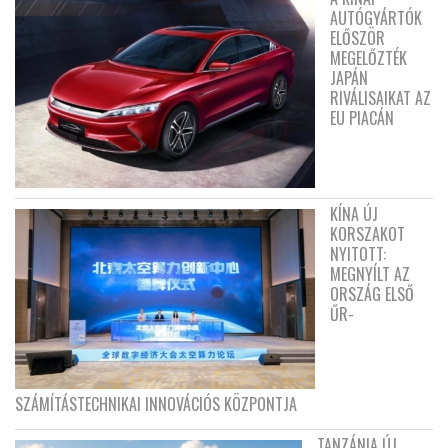
AUTÓGYÁRTÓK
ELŐSZÖR
MEGELŐZTÉK
JAPÁN
RIVÁLISAIKAT AZ
EU PIACÁN
KÍNA ÚJ
KORSZAKOT
NYITOTT:
MEGNYÍLT AZ
ORSZÁG ELSŐ
ŰR-
SZÁMÍTÁSTECHNIKAI INNOVÁCIÓS KÖZPONTJA
TANZÁNIA ÚJ