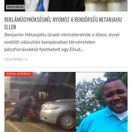
2016-08-01
REKLÁMÜGYNÖKSÉGNÉL NYOMOZ A RENDŐRSÉG NETANJAHU
ELLEN
Benjamin Netanjahu izraeli miniszterelnök a kilenc évvel
ezelőtti választási kampányban törvénytelen
pénzforrásokból fizethetett egy Ehud…
FOLYTATÁS →
ÉSZAK-AMERIKA