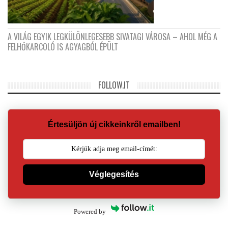
A VILÁG EGYIK LEGKÜLÖNLEGESEBB SIVATAGI VÁROSA – AHOL MÉG A
FELHŐKARCOLÓ IS AGYAGBÓL ÉPÜLT
FOLLOW.IT
Értesüljön új cikkeinkről emailben!
Véglegesítés
Powered by