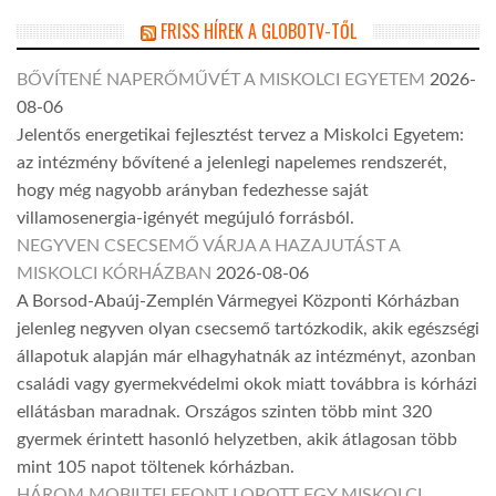
FRISS HÍREK A GLOBOTV-TŐL
BŐVÍTENÉ NAPERŐMŰVÉT A MISKOLCI EGYETEM
2026-
08-06
Jelentős energetikai fejlesztést tervez a Miskolci Egyetem:
az intézmény bővítené a jelenlegi napelemes rendszerét,
hogy még nagyobb arányban fedezhesse saját
villamosenergia-igényét megújuló forrásból.
NEGYVEN CSECSEMŐ VÁRJA A HAZAJUTÁST A
MISKOLCI KÓRHÁZBAN
2026-08-06
A Borsod-Abaúj-Zemplén Vármegyei Központi Kórházban
jelenleg negyven olyan csecsemő tartózkodik, akik egészségi
állapotuk alapján már elhagyhatnák az intézményt, azonban
családi vagy gyermekvédelmi okok miatt továbbra is kórházi
ellátásban maradnak. Országos szinten több mint 320
gyermek érintett hasonló helyzetben, akik átlagosan több
mint 105 napot töltenek kórházban.
HÁROM MOBILTELEFONT LOPOTT EGY MISKOLCI