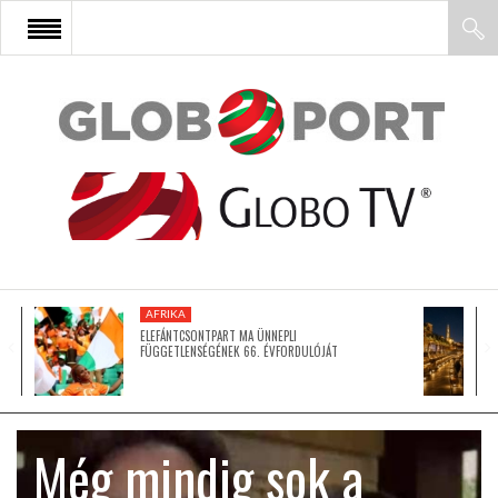
FŐOLDAL
AFRIKA
EURÓPA
AFRIKA
ÁZSIA
ELEFÁNTCSONTPART MA ÜNNEPLI
FÜGGETLENSÉGÉNEK 66. ÉVFORDULÓJÁT
ÉSZAK-AMERIKA
Még mindig sok a
LATIN-AMERIKA