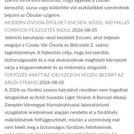
szerint évről évre előfordul, hogy egyesek a Dunán
keresztül, úszva vagy különféle vízi eszközökkel szeretnének
bejutni az Óbudai-szigetre.
MODERN ÓVODA ÉPÜLHET ENCSEN: KÖZEL 400 MILLIÓ
FORINTOS FEJLESZTÉS INDUL
2026-08-05
Jelentős beruházás veszi kezdetét Encsen, ahol teljesen
megújul a Csoda-Vár Óvoda és Bölcsőde 2. számú
tagintézménye. A fejlesztés célja, hogy korszerűbb,
biztonságosabb és a mai elvárásoknak megfelelő környezet
várja a kisgyermekeket és az intézmény dolgozóit.
FERTŐZÉS MIATT AZ IDEI SZEZON VÉGÉIG BEZÁRT AZ
ARLÓI STRAND
2026-08-05
A 2026-os fürdési szezon hátralévő részében nem fogadhat
látogatókat az Arlói Suvadás Liget Strand. A Borsod-Abaúj-
Zemplén Vármegyei Kormányhivatal laboratóriumi
vizsgálatok eredményei alapján rendelte el a fürdőhely
működésének felfüggesztését, miután a vízminőség már
nem felelt meg a biztonságos fürdőzés feltételeinek.