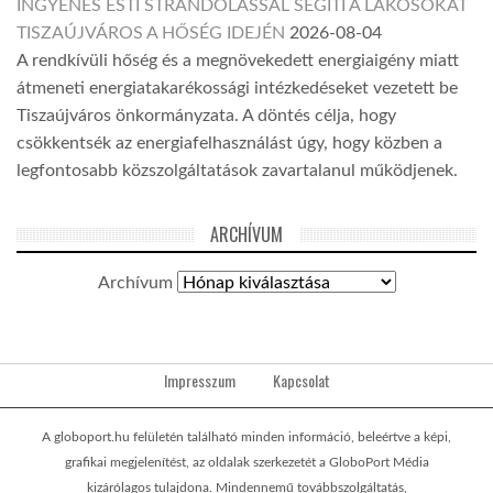
INGYENES ESTI STRANDOLÁSSAL SEGÍTI A LAKOSOKAT
TISZAÚJVÁROS A HŐSÉG IDEJÉN
2026-08-04
A rendkívüli hőség és a megnövekedett energiaigény miatt
átmeneti energiatakarékossági intézkedéseket vezetett be
Tiszaújváros önkormányzata. A döntés célja, hogy
csökkentsék az energiafelhasználást úgy, hogy közben a
legfontosabb közszolgáltatások zavartalanul működjenek.
ARCHÍVUM
Archívum
Impresszum
Kapcsolat
A globoport.hu felületén található minden információ, beleértve a képi,
grafikai megjelenítést, az oldalak szerkezetét a GloboPort Média
kizárólagos tulajdona. Mindennemű továbbszolgáltatás,