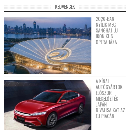
KEDVENCEK
2026-BAN
NYÍLIK MEG
SANGHAJ ÚJ
IKONIKUS
OPERAHÁZA
A KÍNAI
AUTÓGYÁRTÓK
ELŐSZÖR
MEGELŐZTÉK
JAPÁN
RIVÁLISAIKAT AZ
EU PIACÁN