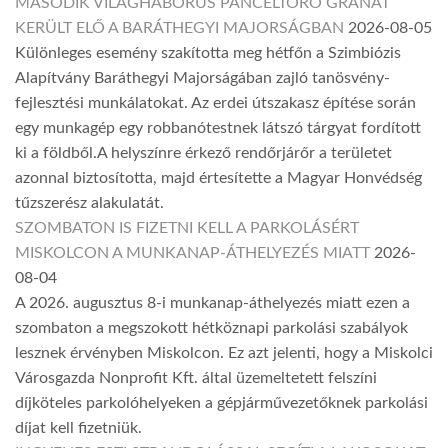
MÁSODIK VILÁGHÁBORÚS PÁNCÉLTÖRŐ GRÁNÁT
KERÜLT ELŐ A BARÁTHEGYI MAJORSÁGBAN
2026-08-05
Különleges esemény szakította meg hétfőn a Szimbiózis
Alapítvány Baráthegyi Majorságában zajló tanösvény-
fejlesztési munkálatokat. Az erdei útszakasz építése során
egy munkagép egy robbanótestnek látszó tárgyat fordított
ki a földből.A helyszínre érkező rendőrjárőr a területet
azonnal biztosította, majd értesítette a Magyar Honvédség
tűzszerész alakulatát.
SZOMBATON IS FIZETNI KELL A PARKOLÁSÉRT
MISKOLCON A MUNKANAP-ÁTHELYEZÉS MIATT
2026-
08-04
A 2026. augusztus 8-i munkanap-áthelyezés miatt ezen a
szombaton a megszokott hétköznapi parkolási szabályok
lesznek érvényben Miskolcon. Ez azt jelenti, hogy a Miskolci
Városgazda Nonprofit Kft. által üzemeltetett felszíni
díjköteles parkolóhelyeken a gépjárművezetőknek parkolási
díjat kell fizetniük.