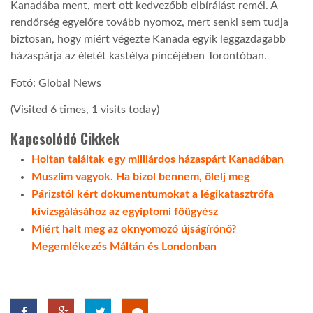
Kanadába ment, mert ott kedvezőbb elbírálást remél. A
rendőrség egyelőre tovább nyomoz, mert senki sem tudja
biztosan, hogy miért végezte Kanada egyik leggazdagabb
házaspárja az életét kastélya pincéjében Torontóban.
Fotó: Global News
(Visited 6 times, 1 visits today)
Kapcsolódó Cikkek
Holtan találtak egy milliárdos házaspárt Kanadában
Muszlim vagyok. Ha bízol bennem, ölelj meg
Párizstól kért dokumentumokat a légikatasztrófa
kivizsgálásához az egyiptomi főügyész
Miért halt meg az oknyomozó újságírónő?
Megemlékezés Máltán és Londonban