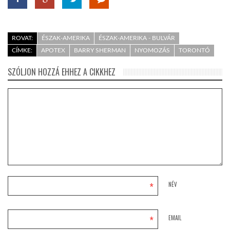
ROVAT:
ÉSZAK-AMERIKA
ÉSZAK-AMERIKA - BULVÁR
CÍMKE:
APOTEX
BARRY SHERMAN
NYOMOZÁS
TORONTÓ
SZÓLJON HOZZÁ EHHEZ A CIKKHEZ
*
NÉV
*
EMAIL