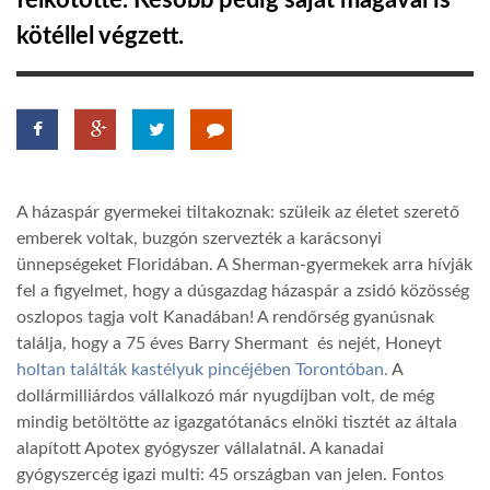
felkötötte. Később pedig saját magával is
kötéllel végzett.
TROPICALMAGAZIN
GLOBOTV
AFRIKA TUDÁSTÁR
A házaspár gyermekei tiltakoznak: szüleik az életet szerető
emberek voltak, buzgón szervezték a karácsonyi
A NAP SZÉPE
ünnepségeket Floridában. A Sherman-gyermekek arra hívják
fel a figyelmet, hogy a dúsgazdag házaspár a zsidó közösség
oszlopos tagja volt Kanadában! A rendőrség gyanúsnak
LINKTR.EE
találja, hogy a 75 éves Barry Shermant és nejét, Honeyt
holtan találták kastélyuk pincéjében Torontóban.
A
dollármilliárdos vállalkozó már nyugdíjban volt, de még
GLOBOZSARU
mindig betöltötte az igazgatótanács elnöki tisztét az általa
alapított Apotex gyógyszer vállalatnál. A kanadai
DOBRAVERO.HU
gyógyszercég igazi multi: 45 országban van jelen. Fontos