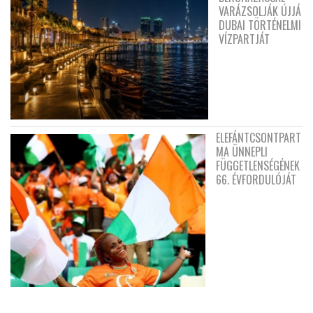
VARÁZSOLJÁK ÚJJÁ
DUBAI TÖRTÉNELMI
VÍZPARTJÁT
ELEFÁNTCSONTPART
MA ÜNNEPLI
FÜGGETLENSÉGÉNEK
66. ÉVFORDULÓJÁT