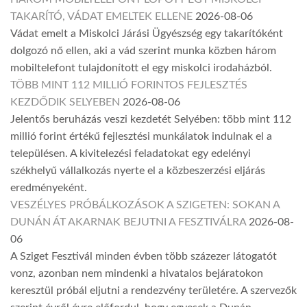
TAKARÍTÓ, VÁDAT EMELTEK ELLENE
2026-08-06
Vádat emelt a Miskolci Járási Ügyészség egy takarítóként
dolgozó nő ellen, aki a vád szerint munka közben három
mobiltelefont tulajdonított el egy miskolci irodaházból.
TÖBB MINT 112 MILLIÓ FORINTOS FEJLESZTÉS
KEZDŐDIK SELYEBEN
2026-08-06
Jelentős beruházás veszi kezdetét Selyében: több mint 112
millió forint értékű fejlesztési munkálatok indulnak el a
településen. A kivitelezési feladatokat egy edelényi
székhelyű vállalkozás nyerte el a közbeszerzési eljárás
eredményeként.
VESZÉLYES PRÓBÁLKOZÁSOK A SZIGETEN: SOKAN A
DUNÁN ÁT AKARNAK BEJUTNI A FESZTIVÁLRA
2026-08-
06
A Sziget Fesztivál minden évben több százezer látogatót
vonz, azonban nem mindenki a hivatalos bejáratokon
keresztül próbál eljutni a rendezvény területére. A szervezők