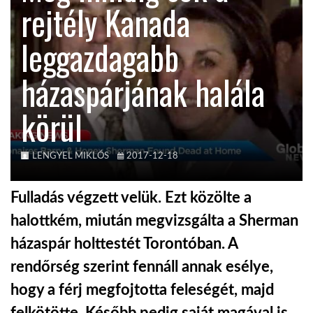
rejtély Kanada
KÖZEL-KELET
leggazdagabb
házaspárjának halála
AUSZTRÁLIA
körül
A VILÁG ITTHON
LENGYEL MIKLÓS
2017-12-18
MÉDIA
Fulladás végzett velük. Ezt közölte a
halottkém, miután megvizsgálta a Sherman
házaspár holttestét Torontóban. A
GLOBOTV BP
rendőrség szerint fennáll annak esélye,
hogy a férj megfojtotta feleségét, majd
HÍR3D