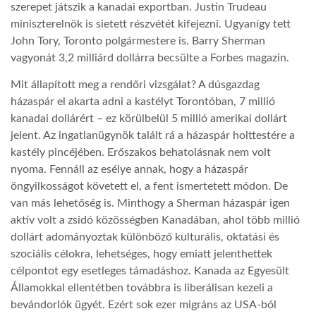
szerepet játszik a kanadai exportban. Justin Trudeau
miniszterelnök is sietett részvétét kifejezni. Ugyanígy tett
LATIMO.HU
John Tory, Toronto polgármestere is. Barry Sherman
vagyonát 3,2 milliárd dollárra becsülte a Forbes magazin.
GLOBOBOOK
Mit állapított meg a rendőri vizsgálat? A dúsgazdag
házaspár el akarta adni a kastélyt Torontóban, 7 millió
kanadai dollárért – ez körülbelül 5 millió amerikai dollárt
jelent. Az ingatlanügynök talált rá a házaspár holttestére a
kastély pincéjében. Erőszakos behatolásnak nem volt
nyoma. Fennáll az esélye annak, hogy a házaspár
öngyilkosságot követett el, a fent ismertetett módon. De
van más lehetőség is. Minthogy a Sherman házaspár igen
aktív volt a zsidó közösségben Kanadában, ahol több millió
dollárt adományoztak különböző kulturális, oktatási és
szociális célokra, lehetséges, hogy emiatt jelenthettek
célpontot egy esetleges támadáshoz. Kanada az Egyesült
Államokkal ellentétben továbbra is liberálisan kezeli a
bevándorlók ügyét. Ezért sok ezer migráns az USA-ból