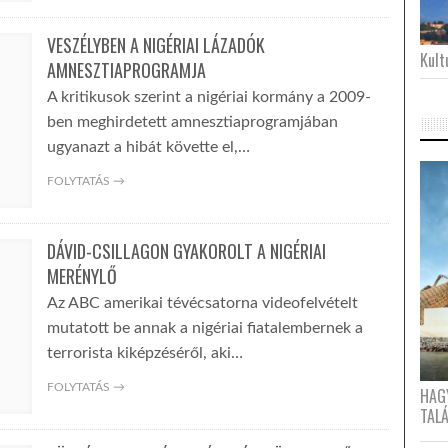
VESZÉLYBEN A NIGÉRIAI LÁZADÓK
Kultu
AMNESZTIAPROGRAMJA
A kritikusok szerint a nigériai kormány a 2009-
ben meghirdetett amnesztiaprogramjában
ugyanazt a hibát követte el,…
FOLYTATÁS →
DÁVID-CSILLAGON GYAKOROLT A NIGÉRIAI
MERÉNYLŐ
Az ABC amerikai tévécsatorna videofelvételt
mutatott be annak a nigériai fiatalembernek a
terrorista kiképzéséről, aki…
FOLYTATÁS →
HAG
TAL