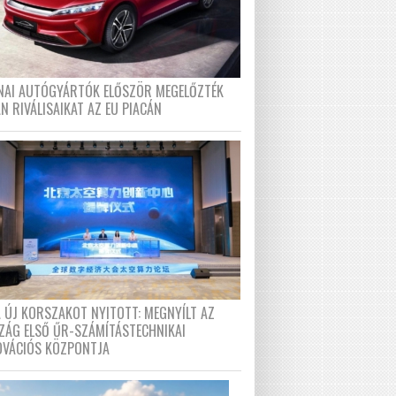
ÍNAI AUTÓGYÁRTÓK ELŐSZÖR MEGELŐZTÉK
N RIVÁLISAIKAT AZ EU PIACÁN
A ÚJ KORSZAKOT NYITOTT: MEGNYÍLT AZ
ZÁG ELSŐ ŰR-SZÁMÍTÁSTECHNIKAI
OVÁCIÓS KÖZPONTJA