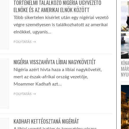
TÖRTÉNELMI TALÁLKOZÓ NIGÉRIA ÜGYVEZETŐ
ELNÖKE ÉS AZ AMERIKAI ELNÖK KÖZÖTT
Több sikertelen kísérlet után egy nigériai vezető
végre személyesen is találkozhatott az amerikai
elnökkel, ugyanis…
FOLYTATÁS →
NIGÉRIA VISSZAHÍVTA LÍBIAI NAGYKÖVETÉT
KÍN
MÁR
Nigéria azért hívta haza a líbiai nagykövetét,
NYU
mert az észak-afrikai ország vezetője,
Moammer Kadhafi azt…
FOLYTATÁS →
KADHAFI KETTÉOSZTANÁ NIGÉRIÁT