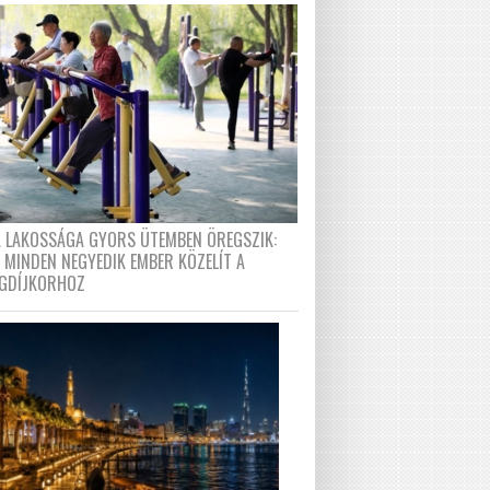
A LAKOSSÁGA GYORS ÜTEMBEN ÖREGSZIK:
 MINDEN NEGYEDIK EMBER KÖZELÍT A
GDÍJKORHOZ