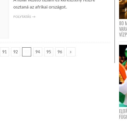
A líbiai vezető iszlám és keresztény részre
osztaná az afrikai országot.
FOLYTATÁS →
80 
VAR
VÍZ
91
92
93
94
95
96
ELE
FÜG