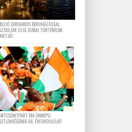
MILLIÓ DIRHAMOS BERUHÁZÁSSAL
ÁZSOLJÁK ÚJJÁ DUBAI TÖRTÉNELMI
PARTJÁT
FÁNTCSONTPART MA ÜNNEPLI
GETLENSÉGÉNEK 66. ÉVFORDULÓJÁT