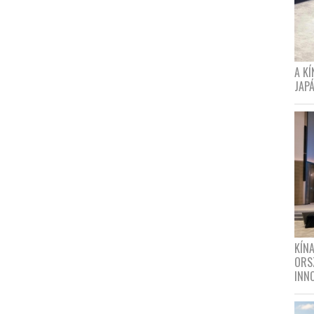
A K
JAPÁ
KÍN
ORS
INN