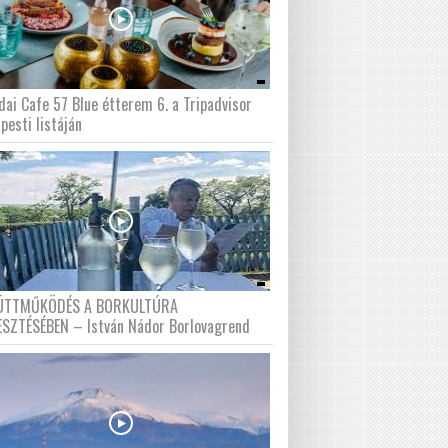
dai Cafe 57 Blue étterem 6. a Tripadvisor
pesti listáján
ÜTTMŰKÖDÉS A BORKULTÚRA
ESZTÉSÉBEN – István Nádor Borlovagrend