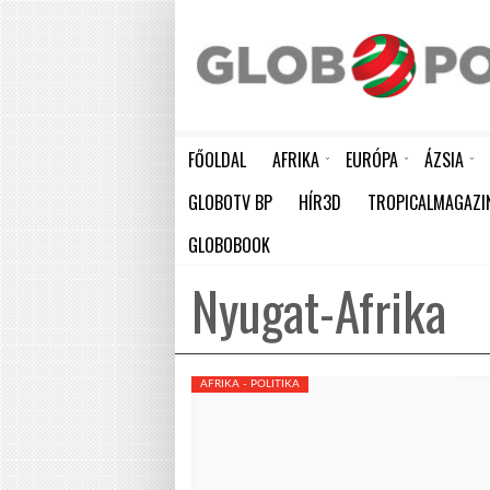
FŐOLDAL
AFRIKA
EURÓPA
ÁZSIA
ELEFÁNTCSONTPART MA ÜNNEPLI FÜGGETLENSÉGÉNEK 66. ÉVFORDULÓJÁT
HÁTBORZONGATÓ KAPCSOLAT A HAMBURGI KÉSELŐ ÉS A KOMBINÓS GYILKOS KÖZÖTT
KÍNA LAKOSSÁGA GYORS ÜTEMBEN
GLOBOTV BP
HÍR3D
TROPICALMAGAZI
GLOBOBOOK
Nyugat-Afrika
AFRIKA - POLITIKA