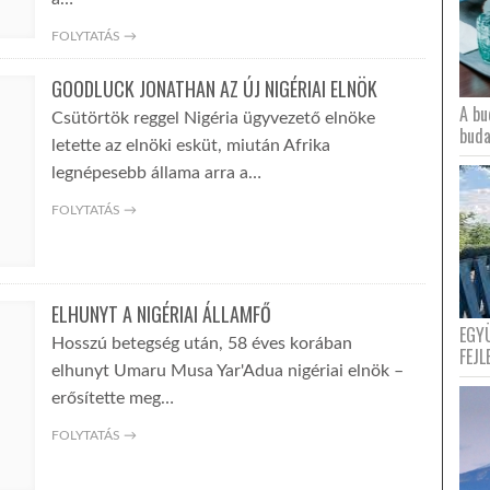
FOLYTATÁS →
GOODLUCK JONATHAN AZ ÚJ NIGÉRIAI ELNÖK
A bu
Csütörtök reggel Nigéria ügyvezető elnöke
buda
letette az elnöki esküt, miután Afrika
legnépesebb állama arra a…
FOLYTATÁS →
ELHUNYT A NIGÉRIAI ÁLLAMFŐ
EGY
Hosszú betegség után, 58 éves korában
FEJL
elhunyt Umaru Musa Yar'Adua nigériai elnök –
erősítette meg…
FOLYTATÁS →