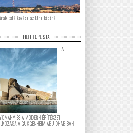
́rák találkozása az Etna lábánál
HETI TOPLISTA
A
YOMÁNY ÉS A MODERN ÉPÍTÉSZET
ÁLKOZÁSA A GUGGENHEIM ABU DHABIBAN