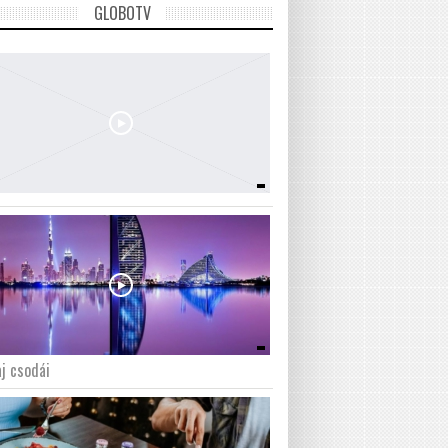
GLOBOTV
j csodái