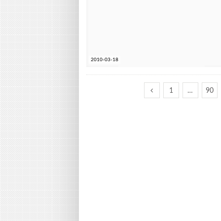
2010-03-18
1
…
90