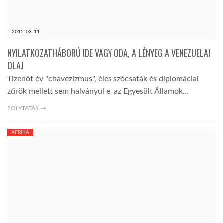
2015-03-11
NYILATKOZATHÁBORÚ IDE VAGY ODA, A LÉNYEG A VENEZUELAI
OLAJ
Tizenöt év "chavezizmus", éles szócsaták és diplomáciai
zűrök mellett sem halványul el az Egyesült Államok…
FOLYTATÁS →
AFRIKA