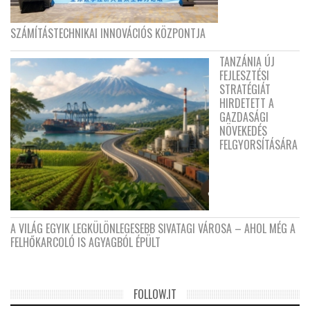
SZÁMÍTÁSTECHNIKAI INNOVÁCIÓS KÖZPONTJA
TANZÁNIA ÚJ
FEJLESZTÉSI
STRATÉGIÁT
HIRDETETT A
GAZDASÁGI
NÖVEKEDÉS
FELGYORSÍTÁSÁRA
A VILÁG EGYIK LEGKÜLÖNLEGESEBB SIVATAGI VÁROSA – AHOL MÉG A
FELHŐKARCOLÓ IS AGYAGBÓL ÉPÜLT
FOLLOW.IT