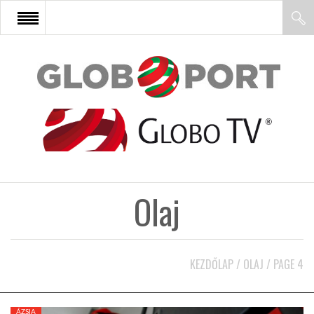
FŐOLDAL
AFRIKA
EURÓPA
Olaj
ÁZSIA
ÉSZAK-AMERIKA
KEZDŐLAP
/
OLAJ
/
PAGE 4
LATIN-AMERIKA
ÁZSIA