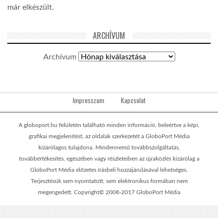
már elkészült.
ARCHÍVUM
Archívum
Impresszum
Kapcsolat
A globoport.hu felületén található minden információ, beleértve a képi,
grafikai megjelenítést, az oldalak szerkezetét a GloboPort Média
kizárólagos tulajdona. Mindennemű továbbszolgáltatás,
továbbértékesítés, egészében vagy részleteiben az újraközlés kizárólag a
GloboPort Média előzetes írásbeli hozzájárulásával lehetséges.
Terjesztésük sem nyomtatott, sem elektronikus formában nem
megengedett. Copyright© 2008-2017 GloboPort Média