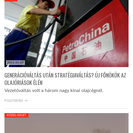
KÖZEL-KELET
AUSZTRÁLIA
A VILÁG ITTHON
2015-05-07
MÉDIA
GENERÁCIÓVÁLTÁS UTÁN STRATÉGIAVÁLTÁS? ÚJ FŐNÖKÖK AZ
OLAJÓRIÁSOK ÉLÉN
Vezetőváltás volt a három nagy kínai olajcégnél.
FOLYTATÁS →
GLOBOTV BP
KÖZEL-KELET
HÍR3D