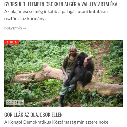
GYORSULÓ ÜTEMBEN CSÖKKEN ALGÉRIA VALUTATARTALÉKA
Az olajár esése még inkább a palagáz utáni kutatásra
ösztönzi az kormányt.
FOLYTATÁS →
AFRIKA
2015-03-16
GORILLÁK AZ OLAJOSOK ELLEN
A Kongói Demokratikus Köztársaság miniszterelnöke