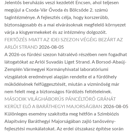
Jelentős beruházás veszi kezdetét Encsen, ahol teljesen
megújul a Csoda-Vár Óvoda és Bölcsőde 2. számú
tagintézménye. A fejlesztés célja, hogy korszerűbb,
biztonságosabb és a mai elvárásoknak megfelelő környezet
várja a kisgyermekeket és az intézmény dolgozóit.
FERTŐZÉS MIATT AZ IDEI SZEZON VÉGÉIG BEZÁRT AZ
ARLÓI STRAND
2026-08-05
A 2026-os fürdési szezon hátralévő részében nem fogadhat
látogatókat az Arlói Suvadás Liget Strand. A Borsod-Abaúj-
Zemplén Vármegyei Kormányhivatal laboratóriumi
vizsgálatok eredményei alapján rendelte el a fürdőhely
működésének felfüggesztését, miután a vízminőség már
nem felelt meg a biztonságos fürdőzés feltételeinek.
MÁSODIK VILÁGHÁBORÚS PÁNCÉLTÖRŐ GRÁNÁT
KERÜLT ELŐ A BARÁTHEGYI MAJORSÁGBAN
2026-08-05
Különleges esemény szakította meg hétfőn a Szimbiózis
Alapítvány Baráthegyi Majorságában zajló tanösvény-
fejlesztési munkálatokat. Az erdei útszakasz építése során