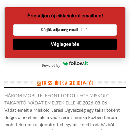
Értesüljön új cikkeinkről emailben!
Véglegesítés
Powered by
FRISS HÍREK A GLOBOTV-TŐL
HÁROM MOBILTELEFONT LOPOTT EGY MISKOLCI
TAKARÍTÓ, VÁDAT EMELTEK ELLENE
2026-08-06
Vádat emelt a Miskolci Járási Ügyészség egy takarítóként
dolgozó nő ellen, aki a vád szerint munka közben három
mobiltelefont tulajdonított el egy miskolci irodaházból.