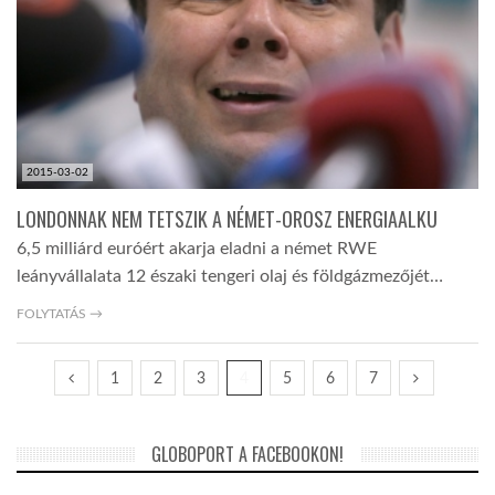
2015-03-02
LONDONNAK NEM TETSZIK A NÉMET-OROSZ ENERGIAALKU
6,5 milliárd euróért akarja eladni a német RWE
leányvállalata 12 északi tengeri olaj és földgázmezőjét…
FOLYTATÁS →
1
2
3
4
5
6
7
GLOBOPORT A FACEBOOKON!