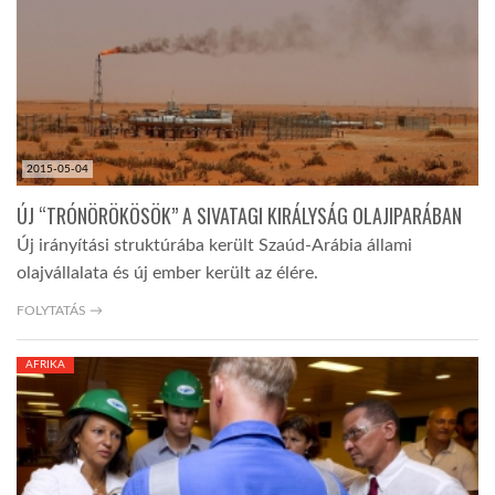
TROPICALMAGAZIN
GLOBOTV
2015-05-04
AFRIKA TUDÁSTÁR
ÚJ “TRÓNÖRÖKÖSÖK” A SIVATAGI KIRÁLYSÁG OLAJIPARÁBAN
Új irányítási struktúrába került Szaúd-Arábia állami
A NAP SZÉPE
olajvállalata és új ember került az élére.
FOLYTATÁS →
LINKTR.EE
AFRIKA
GLOBOZSARU
DOBRAVERO.HU