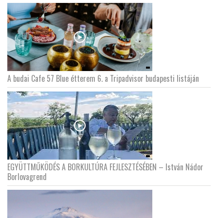
A budai Cafe 57 Blue étterem 6. a Tripadvisor budapesti listáján
EGYÜTTMŰKÖDÉS A BORKULTÚRA FEJLESZTÉSÉBEN – István Nádor
Borlovagrend