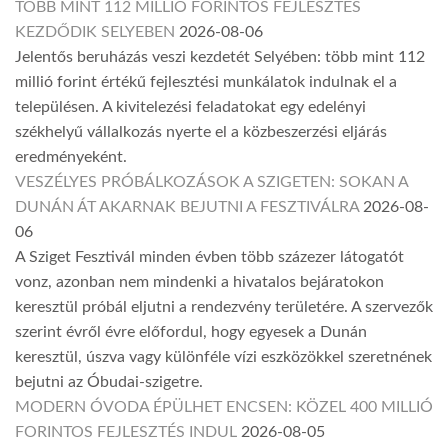
TÖBB MINT 112 MILLIÓ FORINTOS FEJLESZTÉS
KEZDŐDIK SELYEBEN
2026-08-06
Jelentős beruházás veszi kezdetét Selyében: több mint 112
millió forint értékű fejlesztési munkálatok indulnak el a
településen. A kivitelezési feladatokat egy edelényi
székhelyű vállalkozás nyerte el a közbeszerzési eljárás
eredményeként.
VESZÉLYES PRÓBÁLKOZÁSOK A SZIGETEN: SOKAN A
DUNÁN ÁT AKARNAK BEJUTNI A FESZTIVÁLRA
2026-08-
06
A Sziget Fesztivál minden évben több százezer látogatót
vonz, azonban nem mindenki a hivatalos bejáratokon
keresztül próbál eljutni a rendezvény területére. A szervezők
szerint évről évre előfordul, hogy egyesek a Dunán
keresztül, úszva vagy különféle vízi eszközökkel szeretnének
bejutni az Óbudai-szigetre.
MODERN ÓVODA ÉPÜLHET ENCSEN: KÖZEL 400 MILLIÓ
FORINTOS FEJLESZTÉS INDUL
2026-08-05