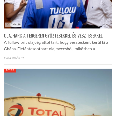
LATIMO.HU
2015-04-28
GLOBOBOOK
OLAJHARC A TENGEREN GYŐZTESEKKEL ÉS VESZTESEKKEL
A Tullow brit olajcég attól tart, hogy vesztesként kerül ki a
Ghána-Elefántcsontpart olajmeccsből, miközben a…
FOLYTATÁS →
EGYÉB