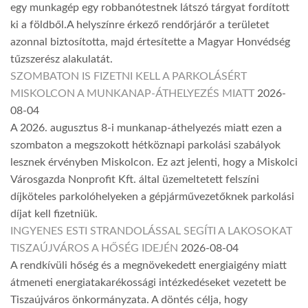
egy munkagép egy robbanótestnek látszó tárgyat fordított
ki a földből.A helyszínre érkező rendőrjárőr a területet
azonnal biztosította, majd értesítette a Magyar Honvédség
tűzszerész alakulatát.
SZOMBATON IS FIZETNI KELL A PARKOLÁSÉRT
MISKOLCON A MUNKANAP-ÁTHELYEZÉS MIATT
2026-
08-04
A 2026. augusztus 8-i munkanap-áthelyezés miatt ezen a
szombaton a megszokott hétköznapi parkolási szabályok
lesznek érvényben Miskolcon. Ez azt jelenti, hogy a Miskolci
Városgazda Nonprofit Kft. által üzemeltetett felszíni
díjköteles parkolóhelyeken a gépjárművezetőknek parkolási
díjat kell fizetniük.
INGYENES ESTI STRANDOLÁSSAL SEGÍTI A LAKOSOKAT
TISZAÚJVÁROS A HŐSÉG IDEJÉN
2026-08-04
A rendkívüli hőség és a megnövekedett energiaigény miatt
átmeneti energiatakarékossági intézkedéseket vezetett be
Tiszaújváros önkormányzata. A döntés célja, hogy