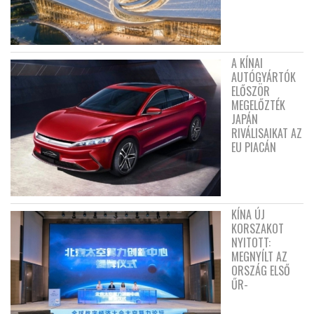
A KÍNAI
AUTÓGYÁRTÓK
ELŐSZÖR
MEGELŐZTÉK
JAPÁN
RIVÁLISAIKAT AZ
EU PIACÁN
KÍNA ÚJ
KORSZAKOT
NYITOTT:
MEGNYÍLT AZ
ORSZÁG ELSŐ
ŰR-