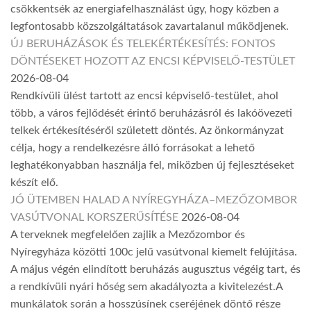
csökkentsék az energiafelhasználást úgy, hogy közben a
legfontosabb közszolgáltatások zavartalanul működjenek.
ÚJ BERUHÁZÁSOK ÉS TELEKÉRTÉKESÍTÉS: FONTOS
DÖNTÉSEKET HOZOTT AZ ENCSI KÉPVISELŐ-TESTÜLET
2026-08-04
Rendkívüli ülést tartott az encsi képviselő-testület, ahol
több, a város fejlődését érintő beruházásról és lakóövezeti
telkek értékesítéséről született döntés. Az önkormányzat
célja, hogy a rendelkezésre álló forrásokat a lehető
leghatékonyabban használja fel, miközben új fejlesztéseket
készít elő.
JÓ ÜTEMBEN HALAD A NYÍREGYHÁZA–MEZŐZOMBOR
VASÚTVONAL KORSZERŰSÍTÉSE
2026-08-04
A terveknek megfelelően zajlik a Mezőzombor és
Nyíregyháza közötti 100c jelű vasútvonal kiemelt felújítása.
A május végén elindított beruházás augusztus végéig tart, és
a rendkívüli nyári hőség sem akadályozta a kivitelezést.A
munkálatok során a hosszúsínek cseréjének döntő része