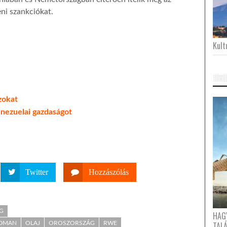
eni szankciókat.
Kultu
zokat
enezuelai gazdaságot
Twitter
Hozzászólás
G
HAG
IDMAN
OLAJ
OROSZORSZÁG
RWE
TAL