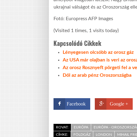
ukrajnai válságot és az Oroszország ell
Fotó: Europress AFP Images
(Visited 1 times, 1 visits today)
Kapcsolódó Cikkek
Lényegesen olcsóbb az orosz gáz
Az USA már olajban is veri az oros
Az orosz Rosznyeft pörgeti fel a v
Dől az arab pénz Oroszországba
Facebook
Google +
ROVAT:
EURÓPA
EURÓPA - OROSZORSZÁ
CÍMKE:
FÖLDGÁZ
LONDON
MIHAIL FR