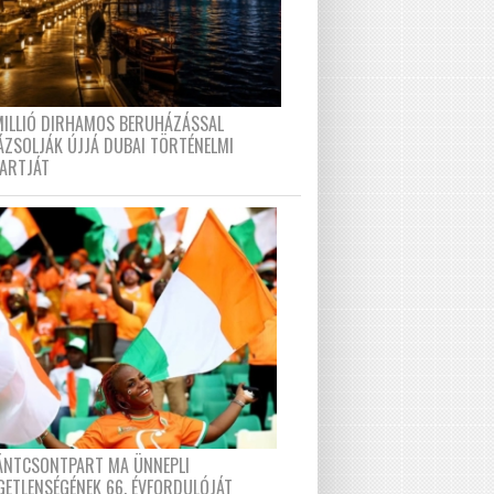
MILLIÓ DIRHAMOS BERUHÁZÁSSAL
ÁZSOLJÁK ÚJJÁ DUBAI TÖRTÉNELMI
PARTJÁT
FÁNTCSONTPART MA ÜNNEPLI
GETLENSÉGÉNEK 66. ÉVFORDULÓJÁT