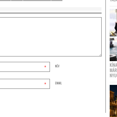
KÍN
*
NÉV
MÁR
NYU
*
EMAIL