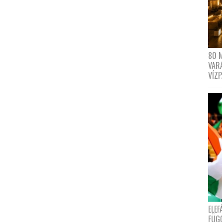
80 
VAR
VÍZ
ELE
FÜG