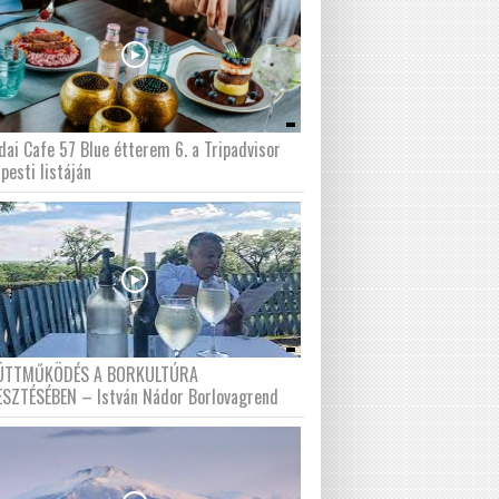
dai Cafe 57 Blue étterem 6. a Tripadvisor
pesti listáján
ÜTTMŰKÖDÉS A BORKULTÚRA
ESZTÉSÉBEN – István Nádor Borlovagrend