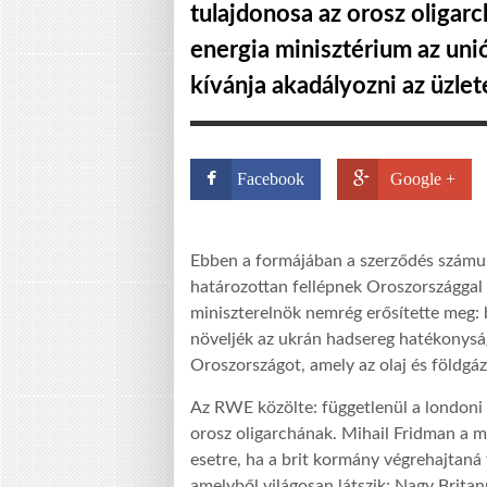
tulajdonosa az orosz oligar
energia minisztérium az uni
kívánja akadályozni az üzlet
Facebook
Google +
Ebben a formájában a szerződés számu
határozottan fellépnek Oroszországgal
miniszterelnök nemrég erősítette meg: 
növeljék az ukrán hadsereg hatékonyság
Oroszországot, amely az olaj és földgá
Az RWE közölte: függetlenül a londoni
orosz oligarchának. Mihail Fridman a ma
esetre, ha a brit kormány végrehajtaná f
amelyből világosan látszik: Nagy Brita