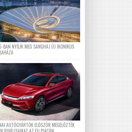
6-BAN NYÍLIK MEG SANGHAJ ÚJ IKONIKUS
RAHÁZA
ÍNAI AUTÓGYÁRTÓK ELŐSZÖR MEGELŐZTÉK
N RIVÁLISAIKAT AZ EU PIACÁN