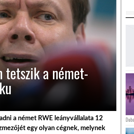
 tetszik a német-
lku
eladni a német RWE leányvállalata 12
Duba
gázmezőjét egy olyan cégnek, melynek