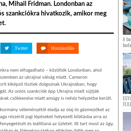
cha, Mihail Fridman. Londonban az
ós szankciókra hivatkozik, amikor meg
et.
A bu
buda
Twitter
Hozzászólás
nkra nem elfogadható – közölték Londonban, ahol
 szemben az ukrajnai válság miatt. Cameron
brit kiképző tisztek dolgoznak Ukrajnában, hogy
át. Az uniós szankciók épp Ukrajna miatt sújtják
EGY
zárak csökkenése miatt amúgy is nehéz helyzetbe került.
FEJL
 kormány véleményétől eladja az olaj és gázmezőket az
ga részéről jogi lépéseket helyezett kilátásba arra az
enyegetését és leállítaná az üzletet. Itt tart most az ügy,
nniában és Németországban eltérően ítélik meg az