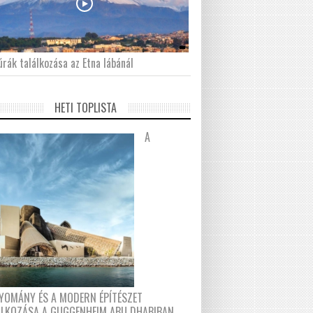
́rák találkozása az Etna lábánál
HETI TOPLISTA
A
YOMÁNY ÉS A MODERN ÉPÍTÉSZET
ÁLKOZÁSA A GUGGENHEIM ABU DHABIBAN