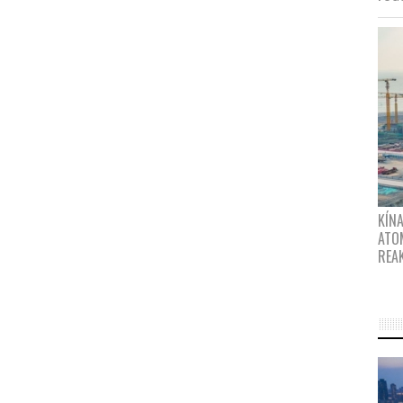
KÍNA
ATO
REA