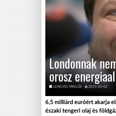
Londonnak nem
orosz energiaa
LENGYEL MIKLÓS
2015-03-02
6,5 milliárd euróért akarja 
északi tengeri olaj és föld