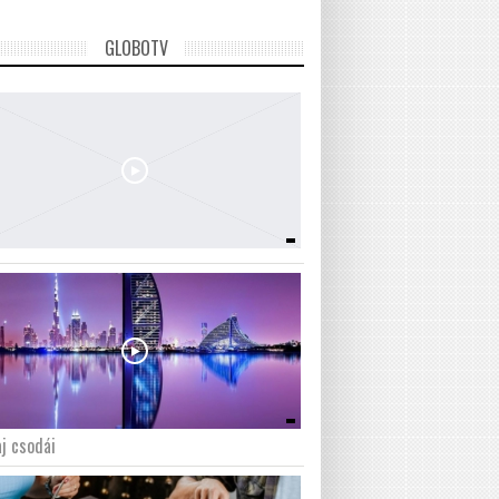
GLOBOTV
j csodái