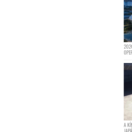
202
OPE
A K
JAPÁ