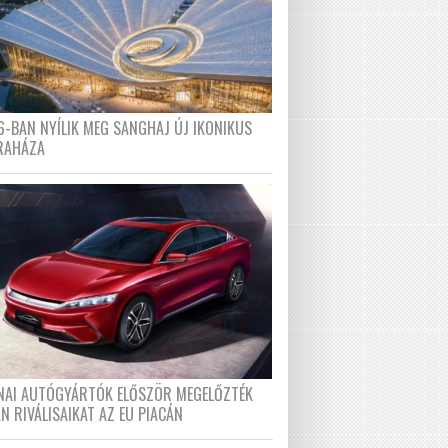
6-BAN NYÍLIK MEG SANGHAJ ÚJ IKONIKUS
RAHÁZA
ÍNAI AUTÓGYÁRTÓK ELŐSZÖR MEGELŐZTÉK
N RIVÁLISAIKAT AZ EU PIACÁN