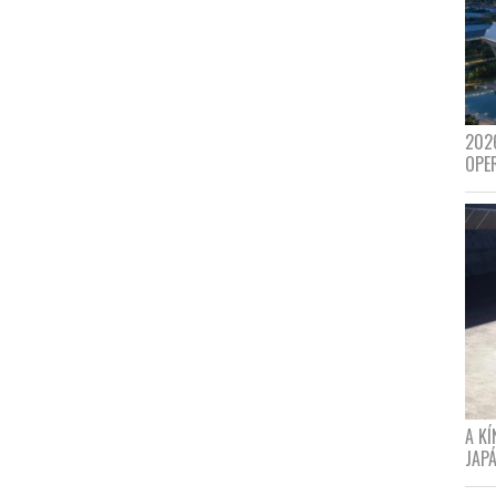
202
OPE
A K
JAPÁ