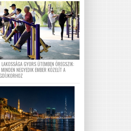
A LAKOSSÁGA GYORS ÜTEMBEN ÖREGSZIK:
 MINDEN NEGYEDIK EMBER KÖZELÍT A
GDÍJKORHOZ