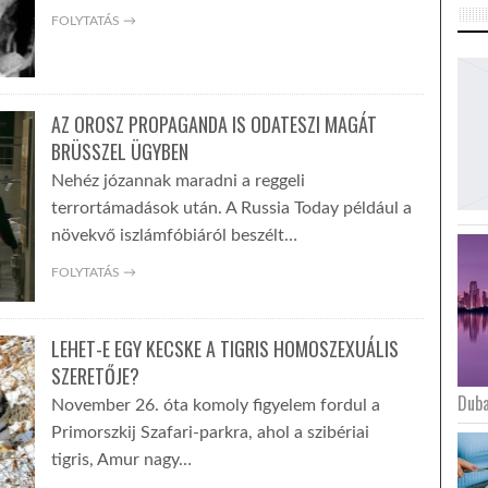
FOLYTATÁS →
AZ OROSZ PROPAGANDA IS ODATESZI MAGÁT
BRÜSSZEL ÜGYBEN
Nehéz józannak maradni a reggeli
terrortámadások után. A Russia Today például a
növekvő iszlámfóbiáról beszélt…
FOLYTATÁS →
LEHET-E EGY KECSKE A TIGRIS HOMOSZEXUÁLIS
SZERETŐJE?
Duba
November 26. óta komoly figyelem fordul a
Primorszkij Szafari-parkra, ahol a szibériai
tigris, Amur nagy…