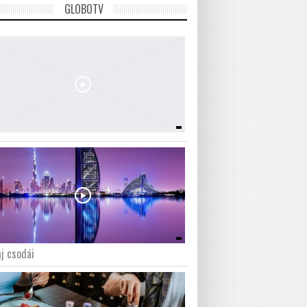
GLOBOTV
j csodái