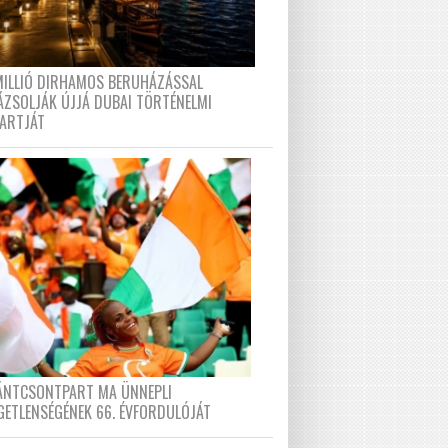
MILLIÓ DIRHAMOS BERUHÁZÁSSAL
ÁZSOLJÁK ÚJJÁ DUBAI TÖRTÉNELMI
PARTJÁT
FÁNTCSONTPART MA ÜNNEPLI
GETLENSÉGÉNEK 66. ÉVFORDULÓJÁT