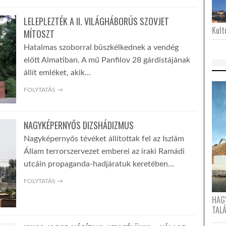
LELEPLEZTÉK A II. VILÁGHÁBORÚS SZOVJET
Kultu
MÍTOSZT
Hatalmas szoborral büszkélkednek a vendég
előtt Almatiban. A mű Panfilov 28 gárdistájának
állít emléket, akik…
FOLYTATÁS →
NAGYKÉPERNYŐS DIZSHÁDIZMUS
Nagyképernyős tévéket állítottak fel az Iszlám
Állam terrorszervezet emberei az iraki Ramádi
utcáin propaganda-hadjáratuk keretében…
FOLYTATÁS →
HAG
TAL