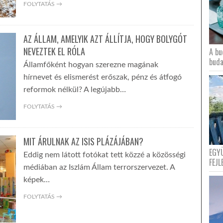
FOLYTATÁS →
AZ ÁLLAM, AMELYIK AZT ÁLLÍTJA, HOGY BOLYGÓT
NEVEZTEK EL RÓLA
A bu
buda
Államfőként hogyan szerezne magának
hírnevet és elismerést erőszak, pénz és átfogó
reformok nélkül? A legújabb…
FOLYTATÁS →
MIT ÁRULNAK AZ ISIS PLÁZÁJÁBAN?
EGY
Eddig nem látott fotókat tett közzé a közösségi
FEJL
médiában az Iszlám Állam terrorszervezet. A
képek…
FOLYTATÁS →