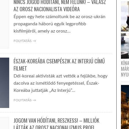
NINCS JOGOD HÓDÍTANI, NEM FÉLÜNK! – VÁLASZ
AZ OROSZ NACIONALISTA VIDEÓRA
Éppen egy hete számoltunk be az orosz-ukrán
propaganda háború egyik legprofibb
kisfilmjéről, amely az orosz…
FOLYTATÁS →
ÉSZAK-KOREÁBA CSEMPÉSZIK AZ INTERJÚ CÍMŰ
KÍN
FILMET
MÁR
NYU
Dél-koreai aktivisták azt vették a fejükbe, hogy
dacolva az ismétlődő fenyegetéssel, Észak-
Koreába juttatják „Az Interjú”…
FOLYTATÁS →
JOGOM VAN HÓDÍTANI, RESZKESS! – MILLIÓK
LÁTTÁK AZ OROSZ NACIONALIZMUS PROFI