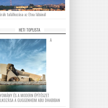
́rák találkozása az Etna lábánál
HETI TOPLISTA
A
YOMÁNY ÉS A MODERN ÉPÍTÉSZET
ÁLKOZÁSA A GUGGENHEIM ABU DHABIBAN