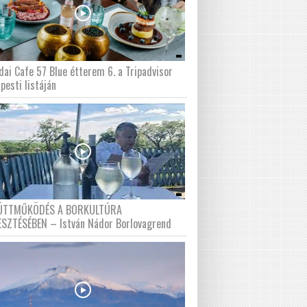
dai Cafe 57 Blue étterem 6. a Tripadvisor
pesti listáján
ÜTTMŰKÖDÉS A BORKULTÚRA
ESZTÉSÉBEN – István Nádor Borlovagrend