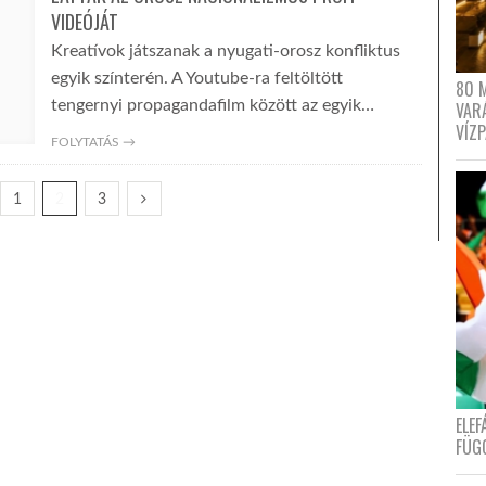
VIDEÓJÁT
Kreatívok játszanak a nyugati-orosz konfliktus
egyik színterén. A Youtube-ra feltöltött
80 
tengernyi propagandafilm között az egyik…
VAR
VÍZ
FOLYTATÁS →
1
2
3
ELE
FÜG