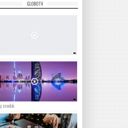
GLOBOTV
j csodái