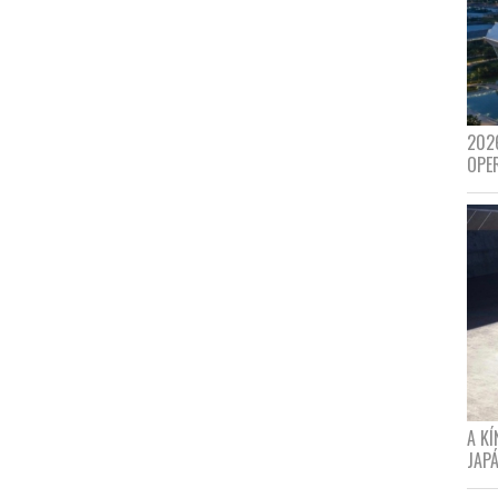
202
OPE
A K
JAPÁ