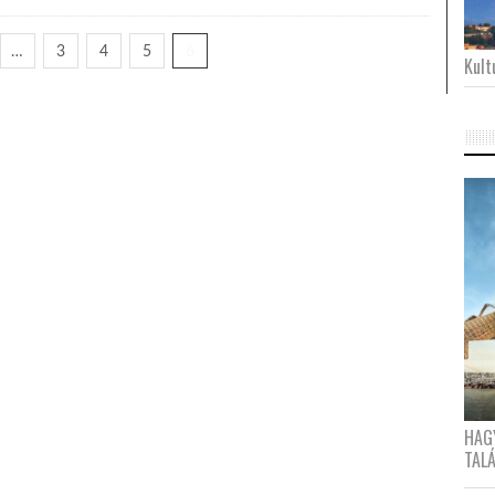
…
3
4
5
6
Kultu
HAG
TAL