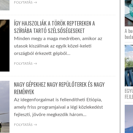
FOLYTATÁS →
ÍGY HAJSZOLJÁK A TÖRÖK REPTEREKEN A
SZÍRIÁBA TARTÓ SZÉLSŐSÉGESEKET
A bu
buda
Minden megy a maga medrében, amikor az
utasok kiszállnak az egyik közel-keleti
országból érkezett gépből…
FOLYTATÁS →
NAGY GÉPEKHEZ NAGY REPÜLŐTEREK ÉS NAGY
EGY
REMÉNYEK
FEJL
Az idegenforgalmat is fellendítheti Etiópia,
amely friss programjaival a légi közlekedést
fejleszti, jövőre megkezdik három…
FOLYTATÁS →