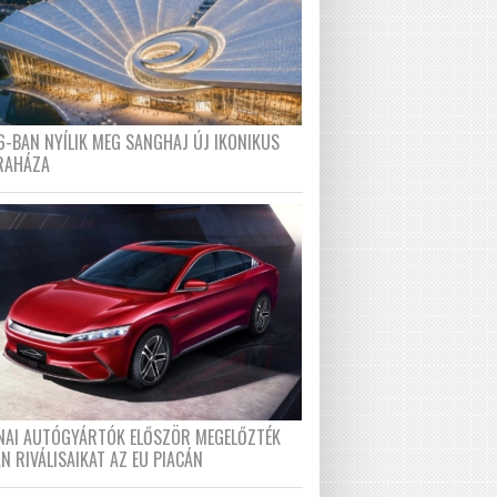
6-BAN NYÍLIK MEG SANGHAJ ÚJ IKONIKUS
RAHÁZA
ÍNAI AUTÓGYÁRTÓK ELŐSZÖR MEGELŐZTÉK
N RIVÁLISAIKAT AZ EU PIACÁN