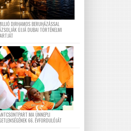
MILLIÓ DIRHAMOS BERUHÁZÁSSAL
ÁZSOLJÁK ÚJJÁ DUBAI TÖRTÉNELMI
PARTJÁT
FÁNTCSONTPART MA ÜNNEPLI
GETLENSÉGÉNEK 66. ÉVFORDULÓJÁT