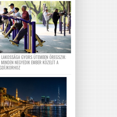
A LAKOSSÁGA GYORS ÜTEMBEN ÖREGSZIK:
 MINDEN NEGYEDIK EMBER KÖZELÍT A
GDÍJKORHOZ