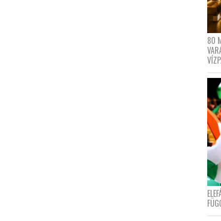
80 
VAR
VÍZ
ELE
FÜG