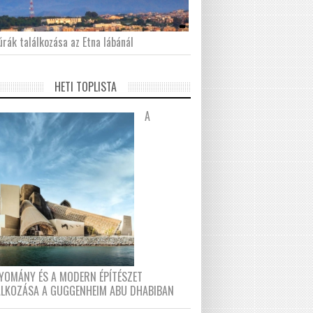
́rák találkozása az Etna lábánál
HETI TOPLISTA
A
YOMÁNY ÉS A MODERN ÉPÍTÉSZET
ÁLKOZÁSA A GUGGENHEIM ABU DHABIBAN