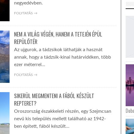
negyedévben.
FOLYTATÁS →
NEM A VILÁG VÉGÉN, HANEM A TETEJÉN ÉPÜL
REPÜLŐTÉR
Az ujgurok, a tádzsikok láthatják a hasznát
annak, hogy a tádzsik-kínai határvidéken, több
ezer méterrel…
FOLYTATÁS →
SIKERÜL MEGMENTENI A FÁBÓL KÉSZÜLT
REPTERET?
Duba
Oroszország északkeleti részén, egy Szejmcsan
nevű kis település mellett található az 1942-
ben épített, fából készült…