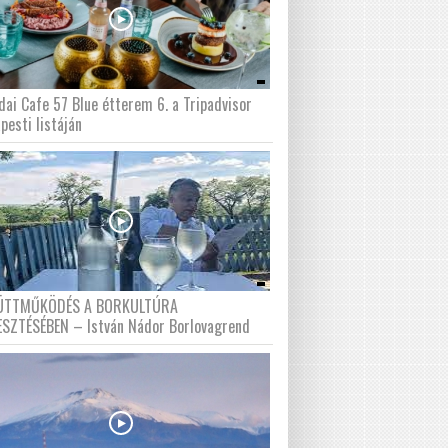
dai Cafe 57 Blue étterem 6. a Tripadvisor
pesti listáján
ÜTTMŰKÖDÉS A BORKULTÚRA
ESZTÉSÉBEN – István Nádor Borlovagrend