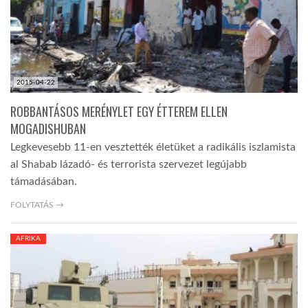
LATIMO.HU
GLOBOBOOK
2015-04-22
ROBBANTÁSOS MERÉNYLET EGY ÉTTEREM ELLEN
MOGADISHUBAN
Legkevesebb 11-en vesztették életüket a radikális iszlamista
al Shabab lázadó- és terrorista szervezet legújabb
támadásában.
FOLYTATÁS →
AFRIKA