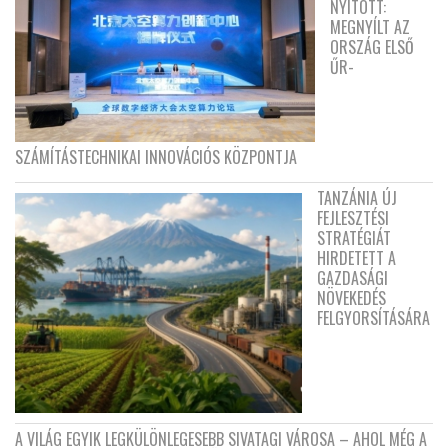
NYITOTT:
MEGNYÍLT AZ
ORSZÁG ELSŐ
ŰR-
SZÁMÍTÁSTECHNIKAI INNOVÁCIÓS KÖZPONTJA
TANZÁNIA ÚJ
FEJLESZTÉSI
STRATÉGIÁT
HIRDETETT A
GAZDASÁGI
NÖVEKEDÉS
FELGYORSÍTÁSÁRA
A VILÁG EGYIK LEGKÜLÖNLEGESEBB SIVATAGI VÁROSA – AHOL MÉG A