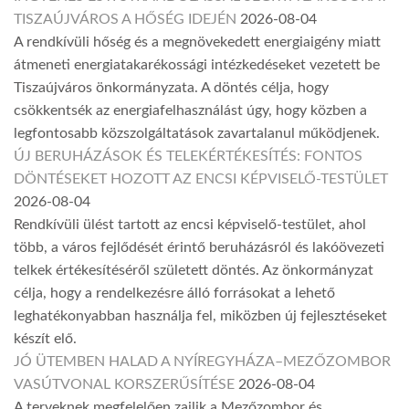
TISZAÚJVÁROS A HŐSÉG IDEJÉN
2026-08-04
A rendkívüli hőség és a megnövekedett energiaigény miatt
átmeneti energiatakarékossági intézkedéseket vezetett be
Tiszaújváros önkormányzata. A döntés célja, hogy
csökkentsék az energiafelhasználást úgy, hogy közben a
legfontosabb közszolgáltatások zavartalanul működjenek.
ÚJ BERUHÁZÁSOK ÉS TELEKÉRTÉKESÍTÉS: FONTOS
DÖNTÉSEKET HOZOTT AZ ENCSI KÉPVISELŐ-TESTÜLET
2026-08-04
Rendkívüli ülést tartott az encsi képviselő-testület, ahol
több, a város fejlődését érintő beruházásról és lakóövezeti
telkek értékesítéséről született döntés. Az önkormányzat
célja, hogy a rendelkezésre álló forrásokat a lehető
leghatékonyabban használja fel, miközben új fejlesztéseket
készít elő.
JÓ ÜTEMBEN HALAD A NYÍREGYHÁZA–MEZŐZOMBOR
VASÚTVONAL KORSZERŰSÍTÉSE
2026-08-04
A terveknek megfelelően zajlik a Mezőzombor és