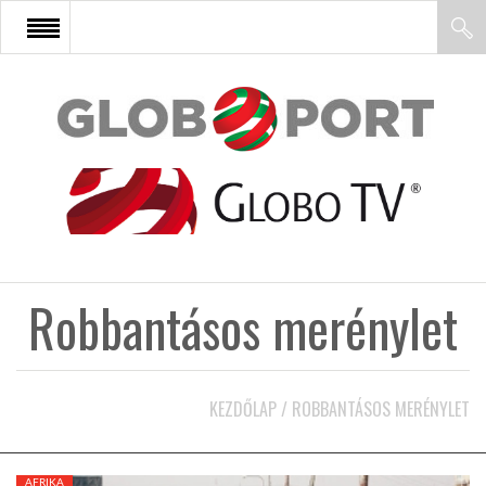
FŐOLDAL
AFRIKA
EURÓPA
Robbantásos merénylet
ÁZSIA
ÉSZAK-AMERIKA
KEZDŐLAP
/
ROBBANTÁSOS MERÉNYLET
LATIN-AMERIKA
AFRIKA