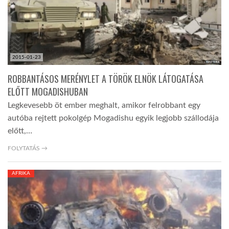
2015-01-23
ROBBANTÁSOS MERÉNYLET A TÖRÖK ELNÖK LÁTOGATÁSA
ELŐTT MOGADISHUBAN
Legkevesebb öt ember meghalt, amikor felrobbant egy
autóba rejtett pokolgép Mogadishu egyik legjobb szállodája
előtt,…
FOLYTATÁS →
AFRIKA