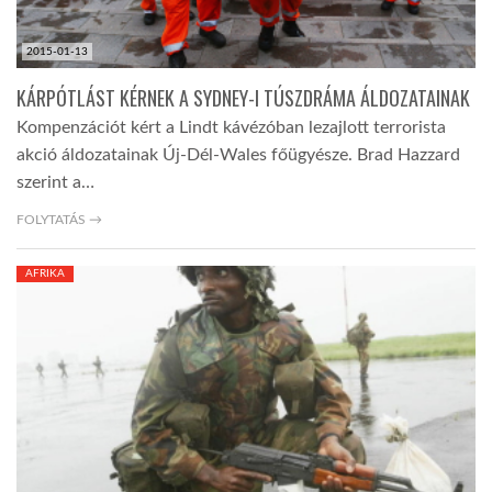
2015-01-13
KÁRPÓTLÁST KÉRNEK A SYDNEY-I TÚSZDRÁMA ÁLDOZATAINAK
Kompenzációt kért a Lindt kávézóban lezajlott terrorista
akció áldozatainak Új-Dél-Wales főügyésze. Brad Hazzard
szerint a…
FOLYTATÁS →
AFRIKA