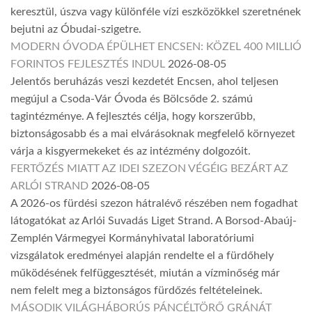
keresztül, úszva vagy különféle vízi eszközökkel szeretnének
bejutni az Óbudai-szigetre.
MODERN ÓVODA ÉPÜLHET ENCSEN: KÖZEL 400 MILLIÓ
FORINTOS FEJLESZTÉS INDUL
2026-08-05
Jelentős beruházás veszi kezdetét Encsen, ahol teljesen
megújul a Csoda-Vár Óvoda és Bölcsőde 2. számú
tagintézménye. A fejlesztés célja, hogy korszerűbb,
biztonságosabb és a mai elvárásoknak megfelelő környezet
várja a kisgyermekeket és az intézmény dolgozóit.
FERTŐZÉS MIATT AZ IDEI SZEZON VÉGÉIG BEZÁRT AZ
ARLÓI STRAND
2026-08-05
A 2026-os fürdési szezon hátralévő részében nem fogadhat
látogatókat az Arlói Suvadás Liget Strand. A Borsod-Abaúj-
Zemplén Vármegyei Kormányhivatal laboratóriumi
vizsgálatok eredményei alapján rendelte el a fürdőhely
működésének felfüggesztését, miután a vízminőség már
nem felelt meg a biztonságos fürdőzés feltételeinek.
MÁSODIK VILÁGHÁBORÚS PÁNCÉLTÖRŐ GRÁNÁT