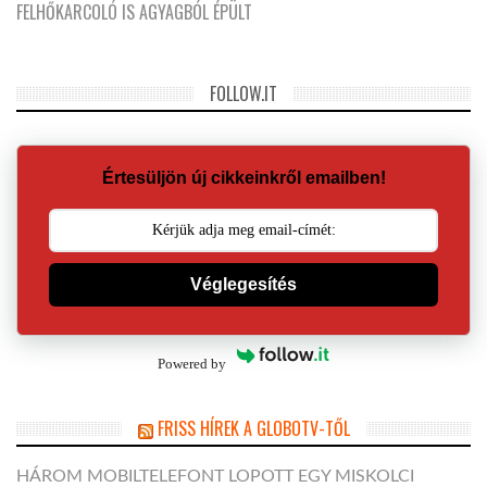
FELHŐKARCOLÓ IS AGYAGBÓL ÉPÜLT
FOLLOW.IT
Értesüljön új cikkeinkről emailben!
Véglegesítés
Powered by
FRISS HÍREK A GLOBOTV-TŐL
HÁROM MOBILTELEFONT LOPOTT EGY MISKOLCI