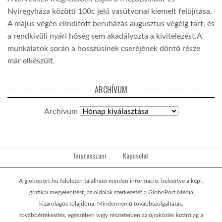
Nyíregyháza közötti 100c jelű vasútvonal kiemelt felújítása.
A május végén elindított beruházás augusztus végéig tart, és
a rendkívüli nyári hőség sem akadályozta a kivitelezést.A
munkálatok során a hosszúsínek cseréjének döntő része
már elkészült.
ARCHÍVUM
Archívum
Impresszum
Kapcsolat
A globoport.hu felületén található minden információ, beleértve a képi,
grafikai megjelenítést, az oldalak szerkezetét a GloboPort Média
kizárólagos tulajdona. Mindennemű továbbszolgáltatás,
továbbértékesítés, egészében vagy részleteiben az újraközlés kizárólag a