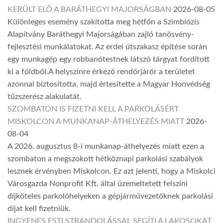
KERÜLT ELŐ A BARÁTHEGYI MAJORSÁGBAN
2026-08-05
Különleges esemény szakította meg hétfőn a Szimbiózis
Alapítvány Baráthegyi Majorságában zajló tanösvény-
fejlesztési munkálatokat. Az erdei útszakasz építése során
egy munkagép egy robbanótestnek látszó tárgyat fordított
ki a földből.A helyszínre érkező rendőrjárőr a területet
azonnal biztosította, majd értesítette a Magyar Honvédség
tűzszerész alakulatát.
SZOMBATON IS FIZETNI KELL A PARKOLÁSÉRT
MISKOLCON A MUNKANAP-ÁTHELYEZÉS MIATT
2026-
08-04
A 2026. augusztus 8-i munkanap-áthelyezés miatt ezen a
szombaton a megszokott hétköznapi parkolási szabályok
lesznek érvényben Miskolcon. Ez azt jelenti, hogy a Miskolci
Városgazda Nonprofit Kft. által üzemeltetett felszíni
díjköteles parkolóhelyeken a gépjárművezetőknek parkolási
díjat kell fizetniük.
INGYENES ESTI STRANDOLÁSSAL SEGÍTI A LAKOSOKAT