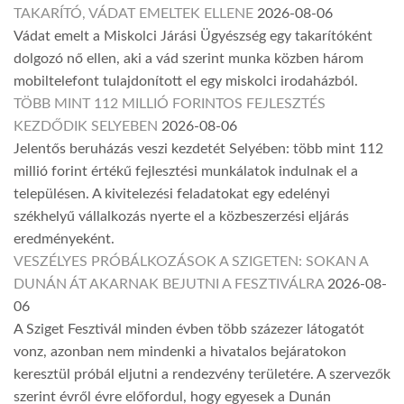
TAKARÍTÓ, VÁDAT EMELTEK ELLENE
2026-08-06
Vádat emelt a Miskolci Járási Ügyészség egy takarítóként
dolgozó nő ellen, aki a vád szerint munka közben három
mobiltelefont tulajdonított el egy miskolci irodaházból.
TÖBB MINT 112 MILLIÓ FORINTOS FEJLESZTÉS
KEZDŐDIK SELYEBEN
2026-08-06
Jelentős beruházás veszi kezdetét Selyében: több mint 112
millió forint értékű fejlesztési munkálatok indulnak el a
településen. A kivitelezési feladatokat egy edelényi
székhelyű vállalkozás nyerte el a közbeszerzési eljárás
eredményeként.
VESZÉLYES PRÓBÁLKOZÁSOK A SZIGETEN: SOKAN A
DUNÁN ÁT AKARNAK BEJUTNI A FESZTIVÁLRA
2026-08-
06
A Sziget Fesztivál minden évben több százezer látogatót
vonz, azonban nem mindenki a hivatalos bejáratokon
keresztül próbál eljutni a rendezvény területére. A szervezők
szerint évről évre előfordul, hogy egyesek a Dunán