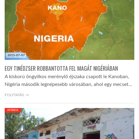
TROPICALMAGAZIN
GLOBOTV
AFRIKA TUDÁSTÁR
2015-07-07
EGY TINÉDZSER ROBBANTOTTA FEL MAGÁT NIGÉRIÁBAN
A NAP SZÉPE
A kiskorú öngyilkos merénylő éjszaka csapott le Kanoban,
Nigéria második legnépesebb városában, ahol egy mecset…
LINKTR.EE
FOLYTATÁS →
AFRIKA
GLOBOZSARU
DOBRAVERO.HU