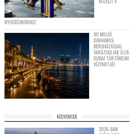
KÖZELÍT A
NYUGDÍJKORHOZ
80 MILLIÓ
DIRHAMOS
BERUHÁZÁSSAL
VARÁZSOLJÁK ÚJJÁ
DUBAI TÖRTÉNELMI
VÍZPARTJÁT
KEDVENCEK
2026-BAN