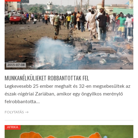
KÖZEL-KELET
AUSZTRÁLIA
A VILÁG ITTHON
2015-07-08
MÉDIA
MUNKANÉLKÜLIEKET ROBBANTOTTAK FEL
Legkevesebb 25 ember meghalt és 32-en megsebesültek az
észak-nigériai Zariában, amikor egy öngyilkos merénylő
felrobbantotta…
GLOBOTV BP
FOLYTATÁS →
AFRIKA
HÍR3D