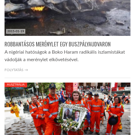
2015-01-19
ROBBANTÁSOS MERÉNYLET EGY BUSZPÁLYAUDVARON
A nigériai hatóságok a Boko Haram radikális iszlamistákat
vádolják a merénylet elkövetésével.
FOLYTATÁS →
AUSZTRÁLIA