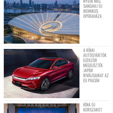
NYÍLIK MEG
SANGHAJ ÚJ
IKONIKUS
OPERAHÁZA
A KÍNAI
AUTÓGYÁRTÓK
ELŐSZÖR
MEGELŐZTÉK
JAPÁN
RIVÁLISAIKAT AZ
EU PIACÁN
KÍNA ÚJ
KORSZAKOT