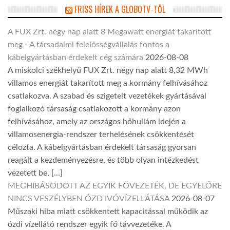
FRISS HÍREK A GLOBOTV-TŐL
A FUX Zrt. négy nap alatt 8 Megawatt energiát takarított
meg - A társadalmi felelősségvállalás fontos a
kábelgyártásban érdekelt cég számára
2026-08-08
A miskolci székhelyű FUX Zrt. négy nap alatt 8,32 MWh
villamos energiát takarított meg a kormány felhívásához
csatlakozva. A szabad és szigetelt vezetékek gyártásával
foglalkozó társaság csatlakozott a kormány azon
felhívásához, amely az országos hőhullám idején a
villamosenergia-rendszer terhelésének csökkentését
célozta. A kábelgyártásban érdekelt társaság gyorsan
reagált a kezdeményezésre, és több olyan intézkedést
vezetett be, […]
MEGHIBÁSODOTT AZ EGYIK FŐVEZETÉK, DE EGYELŐRE
NINCS VESZÉLYBEN ÓZD IVÓVÍZELLÁTÁSA
2026-08-07
Műszaki hiba miatt csökkentett kapacitással működik az
ózdi vízellátó rendszer egyik fő távvezetéke. A