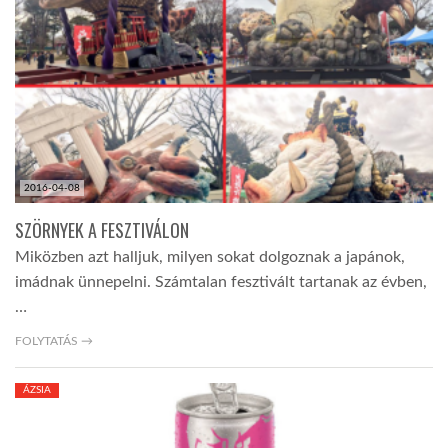
LATIMO.HU
GLOBOBOOK
2016-04-08
SZÖRNYEK A FESZTIVÁLON
Miközben azt halljuk, milyen sokat dolgoznak a japánok,
imádnak ünnepelni. Számtalan fesztivált tartanak az évben,
…
FOLYTATÁS →
ÁZSIA