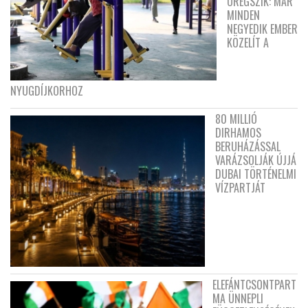
ÖREGSZIK: MÁR
MINDEN
NEGYEDIK EMBER
KÖZELÍT A
NYUGDÍJKORHOZ
80 MILLIÓ
DIRHAMOS
BERUHÁZÁSSAL
VARÁZSOLJÁK ÚJJÁ
DUBAI TÖRTÉNELMI
VÍZPARTJÁT
ELEFÁNTCSONTPART
MA ÜNNEPLI