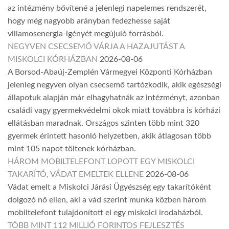
az intézmény bővítené a jelenlegi napelemes rendszerét,
hogy még nagyobb arányban fedezhesse saját
villamosenergia-igényét megújuló forrásból.
NEGYVEN CSECSEMŐ VÁRJA A HAZAJUTÁST A
MISKOLCI KÓRHÁZBAN
2026-08-06
A Borsod-Abaúj-Zemplén Vármegyei Központi Kórházban
jelenleg negyven olyan csecsemő tartózkodik, akik egészségi
állapotuk alapján már elhagyhatnák az intézményt, azonban
családi vagy gyermekvédelmi okok miatt továbbra is kórházi
ellátásban maradnak. Országos szinten több mint 320
gyermek érintett hasonló helyzetben, akik átlagosan több
mint 105 napot töltenek kórházban.
HÁROM MOBILTELEFONT LOPOTT EGY MISKOLCI
TAKARÍTÓ, VÁDAT EMELTEK ELLENE
2026-08-06
Vádat emelt a Miskolci Járási Ügyészség egy takarítóként
dolgozó nő ellen, aki a vád szerint munka közben három
mobiltelefont tulajdonított el egy miskolci irodaházból.
TÖBB MINT 112 MILLIÓ FORINTOS FEJLESZTÉS