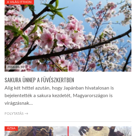
A VILÁG ITTHON
TROPICALMAGAZIN
GLOBOTV
AFRIKA TUDÁSTÁR
2016-04-10
A NAP SZÉPE
SAKURA ÜNNEP A FÜVÉSZKERTBEN
Alig két héttel azután, hogy Japánban hivatalosan is
LINKTR.EE
bejelentették a sakura kezdetét, Magyarországon is
virágzásnak…
GLOBOZSARU
FOLYTATÁS →
ÁZSIA
DOBRAVERO.HU