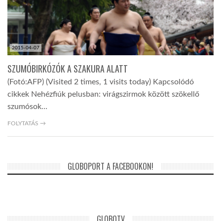
2015-04-07
SZUMÓBIRKÓZÓK A SZAKURA ALATT
(Fotó:AFP) (Visited 2 times, 1 visits today) Kapcsolódó
cikkek Nehézfiúk pelusban: virágszirmok között szökellő
szumósok…
FOLYTATÁS →
GLOBOPORT A FACEBOOKON!
GLOBOTV