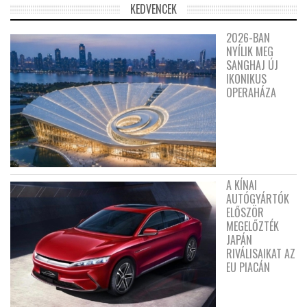
KEDVENCEK
2026-BAN
NYÍLIK MEG
SANGHAJ ÚJ
IKONIKUS
OPERAHÁZA
A KÍNAI
AUTÓGYÁRTÓK
ELŐSZÖR
MEGELŐZTÉK
JAPÁN
RIVÁLISAIKAT AZ
EU PIACÁN