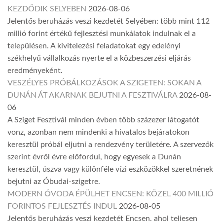
KEZDŐDIK SELYEBEN
2026-08-06
Jelentős beruházás veszi kezdetét Selyében: több mint 112
millió forint értékű fejlesztési munkálatok indulnak el a
településen. A kivitelezési feladatokat egy edelényi
székhelyű vállalkozás nyerte el a közbeszerzési eljárás
eredményeként.
VESZÉLYES PRÓBÁLKOZÁSOK A SZIGETEN: SOKAN A
DUNÁN ÁT AKARNAK BEJUTNI A FESZTIVÁLRA
2026-08-
06
A Sziget Fesztivál minden évben több százezer látogatót
vonz, azonban nem mindenki a hivatalos bejáratokon
keresztül próbál eljutni a rendezvény területére. A szervezők
szerint évről évre előfordul, hogy egyesek a Dunán
keresztül, úszva vagy különféle vízi eszközökkel szeretnének
bejutni az Óbudai-szigetre.
MODERN ÓVODA ÉPÜLHET ENCSEN: KÖZEL 400 MILLIÓ
FORINTOS FEJLESZTÉS INDUL
2026-08-05
Jelentős beruházás veszi kezdetét Encsen, ahol teljesen