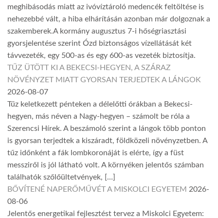
meghibásodás miatt az ivóvíztároló medencék feltöltése is
nehezebbé vált, a hiba elhárításán azonban már dolgoznak a
szakemberek.A kormány augusztus 7-i hőségriasztási
gyorsjelentése szerint Ózd biztonságos vízellátását két
távvezeték, egy 500-as és egy 600-as vezeték biztosítja.
TŰZ ÜTÖTT KI A BEKECSI-HEGYEN, A SZÁRAZ
NÖVÉNYZET MIATT GYORSAN TERJEDTEK A LÁNGOK
2026-08-07
Tűz keletkezett pénteken a délelőtti órákban a Bekecsi-
hegyen, más néven a Nagy-hegyen – számolt be róla a
Szerencsi Hírek. A beszámoló szerint a lángok több ponton
is gyorsan terjedtek a kiszáradt, földközeli növényzetben. A
tűz időnként a fák lombkoronáját is elérte, így a füst
messziről is jól látható volt. A környéken jelentős számban
találhatók szőlőültetvények, […]
BŐVÍTENÉ NAPERŐMŰVÉT A MISKOLCI EGYETEM
2026-
08-06
Jelentős energetikai fejlesztést tervez a Miskolci Egyetem: