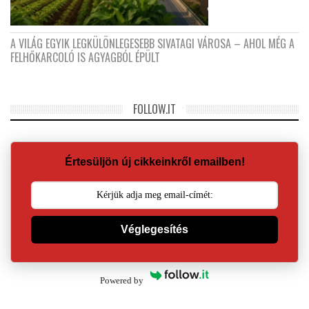
A VILÁG EGYIK LEGKÜLÖNLEGESEBB SIVATAGI VÁROSA – AHOL MÉG A
FELHŐKARCOLÓ IS AGYAGBÓL ÉPÜLT
FOLLOW.IT
Értesüljön új cikkeinkről emailben!
Véglegesítés
Powered by