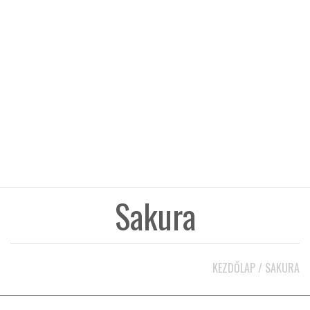
KÖZEL-KELET
AUSZTRÁLIA
A VILÁG ITTHON
MÉDIA
Sakura
GLOBOTV BP
KEZDŐLAP
/
SAKURA
HÍR3D