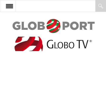
FŐOLDAL
AFRIKA
EURÓPA
ÁZSIA
ÉSZAK-AMERIKA
LATIN-AMERIKA