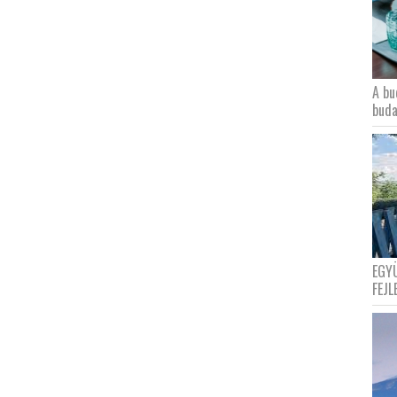
A bu
buda
EGY
FEJL