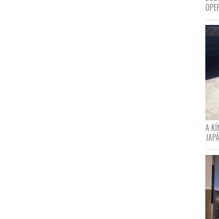
OPE
A K
JAPÁ