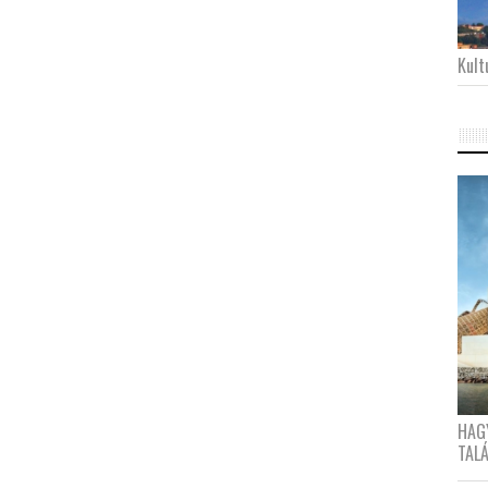
Kultu
HAG
TAL