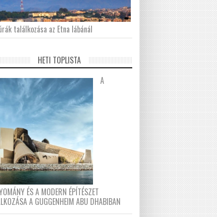
́rák találkozása az Etna lábánál
HETI TOPLISTA
A
YOMÁNY ÉS A MODERN ÉPÍTÉSZET
ÁLKOZÁSA A GUGGENHEIM ABU DHABIBAN