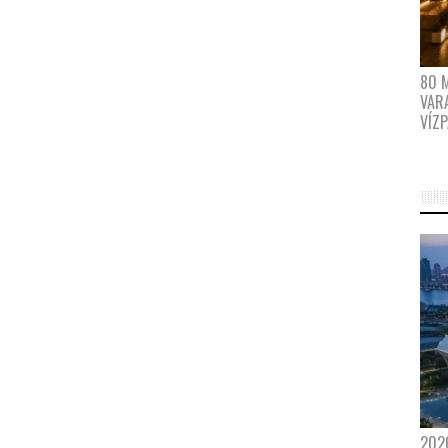
80 
VAR
VÍZ
202