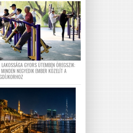
A LAKOSSÁGA GYORS ÜTEMBEN ÖREGSZIK:
 MINDEN NEGYEDIK EMBER KÖZELÍT A
GDÍJKORHOZ