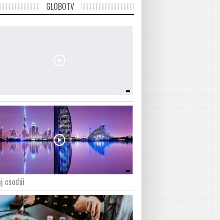
GLOBOTV
j csodái