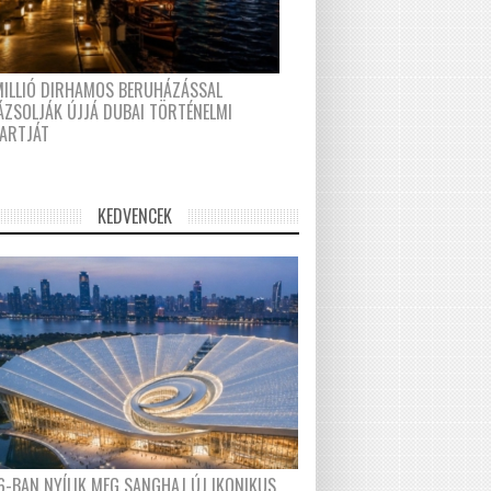
MILLIÓ DIRHAMOS BERUHÁZÁSSAL
ÁZSOLJÁK ÚJJÁ DUBAI TÖRTÉNELMI
PARTJÁT
KEDVENCEK
6-BAN NYÍLIK MEG SANGHAJ ÚJ IKONIKUS