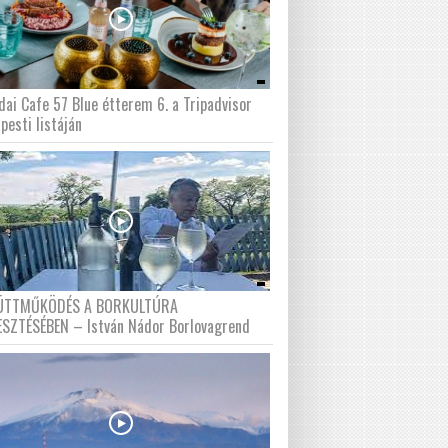
dai Cafe 57 Blue étterem 6. a Tripadvisor
pesti listáján
ÜTTMŰKÖDÉS A BORKULTÚRA
ESZTÉSÉBEN – István Nádor Borlovagrend