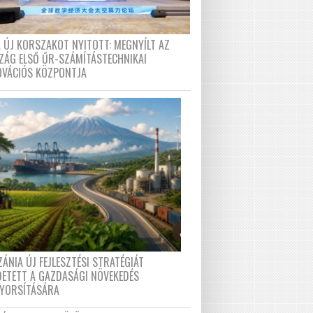
A ÚJ KORSZAKOT NYITOTT: MEGNYÍLT AZ
ZÁG ELSŐ ŰR-SZÁMÍTÁSTECHNIKAI
OVÁCIÓS KÖZPONTJA
ÁNIA ÚJ FEJLESZTÉSI STRATÉGIÁT
DETETT A GAZDASÁGI NÖVEKEDÉS
GYORSÍTÁSÁRA