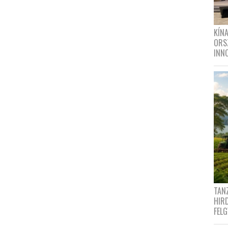
KÍN
ORS
INN
TANZ
HIR
FEL