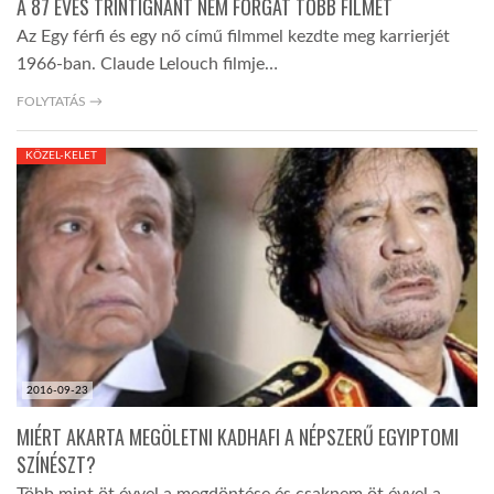
A 87 ÉVES TRINTIGNANT NEM FORGAT TÖBB FILMET
Az Egy férfi és egy nő című filmmel kezdte meg karrierjét
1966-ban. Claude Lelouch filmje…
FOLYTATÁS →
KÖZEL-KELET
2016-09-23
MIÉRT AKARTA MEGÖLETNI KADHAFI A NÉPSZERŰ EGYIPTOMI
SZÍNÉSZT?