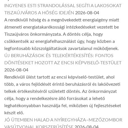
INGYENES ESTI STRANDOLÁSSAL SEGÍTI A LAKOSOKAT
TISZAÚJVÁROS A HŐSÉG IDEJÉN
2026-08-04
A rendkívüli hőség és a megnövekedett energiaigény miatt
átmeneti energiatakarékossági intézkedéseket vezetett be
Tiszaújváros önkormányzata. A döntés célja, hogy
csökkentsék az energiafelhasználást úgy, hogy közben a
legfontosabb közszolgáltatások zavartalanul működjenek.
ÚJ BERUHÁZÁSOK ÉS TELEKÉRTÉKESÍTÉS: FONTOS
DÖNTÉSEKET HOZOTT AZ ENCSI KÉPVISELŐ-TESTÜLET
2026-08-04
Rendkívüli ülést tartott az encsi képviselő-testület, ahol
több, a város fejlődését érintő beruházásról és lakóövezeti
telkek értékesítéséről született döntés. Az önkormányzat
célja, hogy a rendelkezésre álló forrásokat a lehető
leghatékonyabban használja fel, miközben új fejlesztéseket
készít elő.
JÓ ÜTEMBEN HALAD A NYÍREGYHÁZA–MEZŐZOMBOR
VASÚTVONAL KORSZERŰSÍTÉSE
2026-08-04