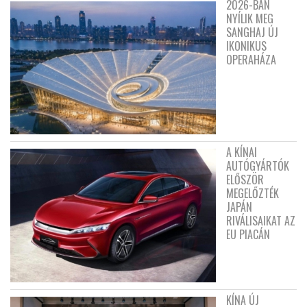
2026-BAN
NYÍLIK MEG
SANGHAJ ÚJ
IKONIKUS
OPERAHÁZA
A KÍNAI
AUTÓGYÁRTÓK
ELŐSZÖR
MEGELŐZTÉK
JAPÁN
RIVÁLISAIKAT AZ
EU PIACÁN
KÍNA ÚJ