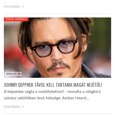
FOLYTATÁS →
ÉSZAK-AMERIKA
2016-05-28
JOHNNY DEPPNEK TÁVOL KELL TARTANIA MAGÁT NEJÉTŐL!
A képembe vágta a mobiltelefont! - mondta a világhírű
színész válófélben levő felesége. Amber Heard…
FOLYTATÁS →