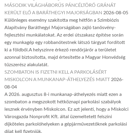
MÁSODIK VILÁGHÁBORÚS PÁNCÉLTÖRŐ GRÁNÁT
KERÜLT ELŐ A BARÁTHEGYI MAJORSÁGBAN
2026-08-05
Különleges esemény szakította meg hétfőn a Szimbiózis
Alapítvány Baráthegyi Majorságában zajló tanösvény-
fejlesztési munkálatokat. Az erdei útszakasz építése során
egy munkagép egy robbanótestnek látszó tárgyat fordított
ki a földből.A helyszínre érkező rendőrjárőr a területet
azonnal biztosította, majd értesítette a Magyar Honvédség
tűzszerész alakulatát.
SZOMBATON IS FIZETNI KELL A PARKOLÁSÉRT
MISKOLCON A MUNKANAP-ÁTHELYEZÉS MIATT
2026-
08-04
A 2026. augusztus 8-i munkanap-áthelyezés miatt ezen a
szombaton a megszokott hétköznapi parkolási szabályok
lesznek érvényben Miskolcon. Ez azt jelenti, hogy a Miskolci
Városgazda Nonprofit Kft. által üzemeltetett felszíni
díjköteles parkolóhelyeken a gépjárművezetőknek parkolási
díjat kell fizetniük.