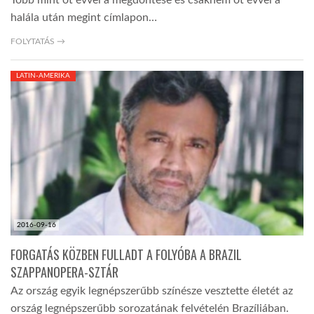
Több mint öt évvel a megdöntése és csaknem öt évvel a
halála után megint címlapon…
FOLYTATÁS →
LATIN-AMERIKA
2016-09-16
FORGATÁS KÖZBEN FULLADT A FOLYÓBA A BRAZIL
SZAPPANOPERA-SZTÁR
Az ország egyik legnépszerűbb színésze vesztette életét az
ország legnépszerűbb sorozatának felvételén Brazíliában.