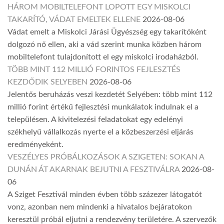
HÁROM MOBILTELEFONT LOPOTT EGY MISKOLCI
TAKARÍTÓ, VÁDAT EMELTEK ELLENE
2026-08-06
Vádat emelt a Miskolci Járási Ügyészség egy takarítóként
dolgozó nő ellen, aki a vád szerint munka közben három
mobiltelefont tulajdonított el egy miskolci irodaházból.
TÖBB MINT 112 MILLIÓ FORINTOS FEJLESZTÉS
KEZDŐDIK SELYEBEN
2026-08-06
Jelentős beruházás veszi kezdetét Selyében: több mint 112
millió forint értékű fejlesztési munkálatok indulnak el a
településen. A kivitelezési feladatokat egy edelényi
székhelyű vállalkozás nyerte el a közbeszerzési eljárás
eredményeként.
VESZÉLYES PRÓBÁLKOZÁSOK A SZIGETEN: SOKAN A
DUNÁN ÁT AKARNAK BEJUTNI A FESZTIVÁLRA
2026-08-
06
A Sziget Fesztivál minden évben több százezer látogatót
vonz, azonban nem mindenki a hivatalos bejáratokon
keresztül próbál eljutni a rendezvény területére. A szervezők