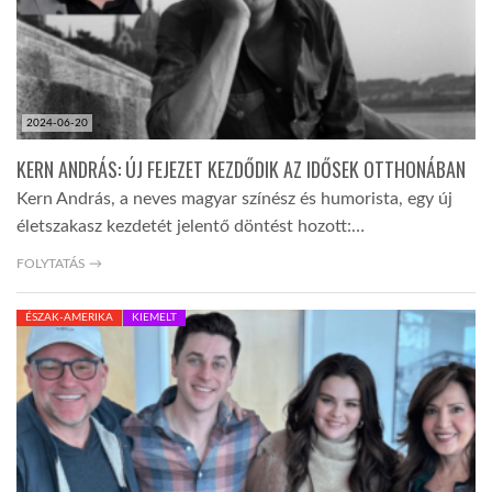
2024-06-20
KERN ANDRÁS: ÚJ FEJEZET KEZDŐDIK AZ IDŐSEK OTTHONÁBAN
Kern András, a neves magyar színész és humorista, egy új
életszakasz kezdetét jelentő döntést hozott:…
FOLYTATÁS →
ÉSZAK-AMERIKA
KIEMELT