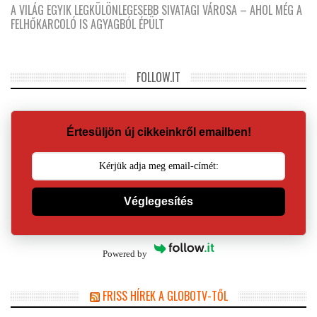
A VILÁG EGYIK LEGKÜLÖNLEGESEBB SIVATAGI VÁROSA – AHOL MÉG A
FELHŐKARCOLÓ IS AGYAGBÓL ÉPÜLT
FOLLOW.IT
Értesüljön új cikkeinkről emailben!
Véglegesítés
Powered by
FRISS HÍREK A GLOBOTV-TŐL