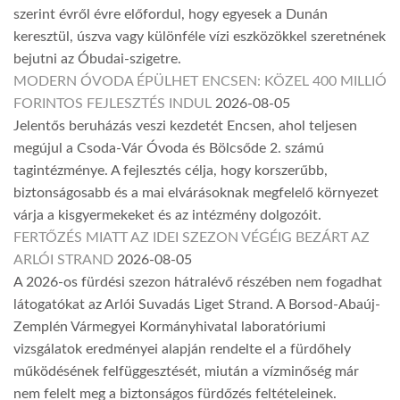
szerint évről évre előfordul, hogy egyesek a Dunán
keresztül, úszva vagy különféle vízi eszközökkel szeretnének
bejutni az Óbudai-szigetre.
MODERN ÓVODA ÉPÜLHET ENCSEN: KÖZEL 400 MILLIÓ
FORINTOS FEJLESZTÉS INDUL
2026-08-05
Jelentős beruházás veszi kezdetét Encsen, ahol teljesen
megújul a Csoda-Vár Óvoda és Bölcsőde 2. számú
tagintézménye. A fejlesztés célja, hogy korszerűbb,
biztonságosabb és a mai elvárásoknak megfelelő környezet
várja a kisgyermekeket és az intézmény dolgozóit.
FERTŐZÉS MIATT AZ IDEI SZEZON VÉGÉIG BEZÁRT AZ
ARLÓI STRAND
2026-08-05
A 2026-os fürdési szezon hátralévő részében nem fogadhat
látogatókat az Arlói Suvadás Liget Strand. A Borsod-Abaúj-
Zemplén Vármegyei Kormányhivatal laboratóriumi
vizsgálatok eredményei alapján rendelte el a fürdőhely
működésének felfüggesztését, miután a vízminőség már
nem felelt meg a biztonságos fürdőzés feltételeinek.