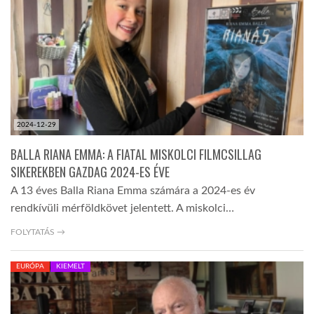
TROPICALMAGAZIN
GLOBOTV
AFRIKA TUDÁSTÁR
2024-12-29
BALLA RIANA EMMA: A FIATAL MISKOLCI FILMCSILLAG
A NAP SZÉPE
SIKEREKBEN GAZDAG 2024-ES ÉVE
A 13 éves Balla Riana Emma számára a 2024-es év
rendkívüli mérföldkövet jelentett. A miskolci…
LINKTR.EE
FOLYTATÁS →
GLOBOZSARU
EURÓPA
KIEMELT
DOBRAVERO.HU