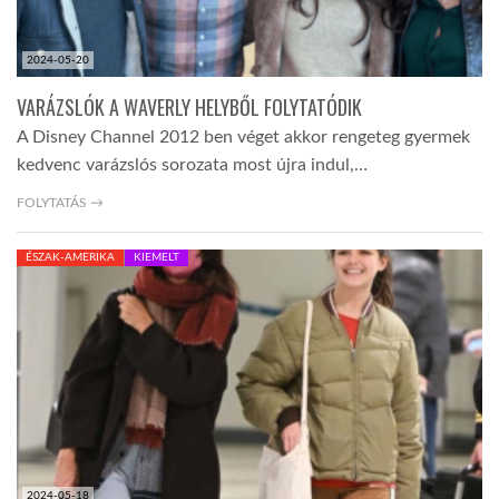
2024-05-20
VARÁZSLÓK A WAVERLY HELYBŐL FOLYTATÓDIK
A Disney Channel 2012 ben véget akkor rengeteg gyermek
kedvenc varázslós sorozata most újra indul,…
FOLYTATÁS →
ÉSZAK-AMERIKA
KIEMELT
2024-05-18