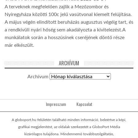
A terveknek megfelelően zajlik a Mezőzombor és
Nyíregyháza közötti 100c jelű vasútvonal kiemelt felújítása.
A május végén elindított beruházás augusztus végéig tart, és
a rendkívüli nyári hőség sem akadályozta a kivitelezést.A
munkálatok során a hosszúsínek cseréjének döntő része
már elkészült.
ARCHÍVUM
Archívum
Impresszum
Kapcsolat
A globoport.hu felületén található minden információ, beleértve a képi,
grafikai megjelenítést, az oldalak szerkezetét a GloboPort Média
kizárólagos tulajdona. Mindennemű továbbszolgáltatás,