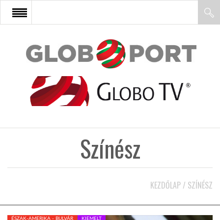
FŐOLDAL
AFRIKA
EURÓPA
Színész
ÁZSIA
ÉSZAK-AMERIKA
KEZDŐLAP
/
SZÍNÉSZ
LATIN-AMERIKA
ÉSZAK-AMERIKA - BULVÁR
KIEMELT