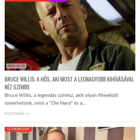
KÖZEL-KELET
AUSZTRÁLIA
A VILÁG ITTHON
2024-12-30
MÉDIA
BRUCE WILLIS: A HŐS, AKI MOST A LEGNAGYOBB KIHÍVÁSÁVAL
NÉZ SZEMBE
Bruce Willis, a legendás színész, akit olyan filmekből
ismerhetünk, mint a “Die Hard” és a…
GLOBOTV BP
FOLYTATÁS →
GLOBOBULVAR
HÍR3D