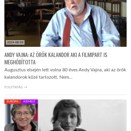
LATIMO.HU
GLOBOBOOK
2024-08-03
ANDY VAJNA: AZ ÖRÖK KALANDOR AKI A FILMIPART IS
MEGHÓDÍTOTTA
Augusztus elsején lett volna 80 éves Andy Vajna, aki az örök
kalandorok közé tartozott. Nem…
FOLYTATÁS →
EURÓPA
KIEMELT