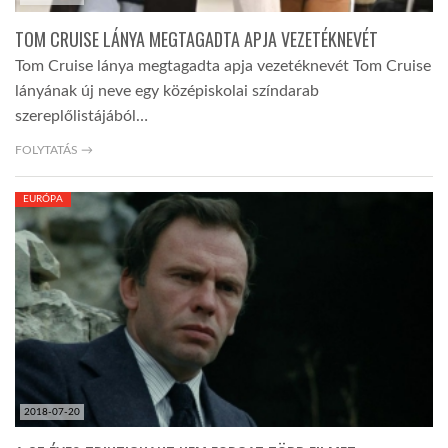
TOM CRUISE LÁNYA MEGTAGADTA APJA VEZETÉKNEVÉT
Tom Cruise lánya megtagadta apja vezetéknevét Tom Cruise
lányának új neve egy középiskolai színdarab
szereplőlistájából…
FOLYTATÁS →
EURÓPA
2018-07-20