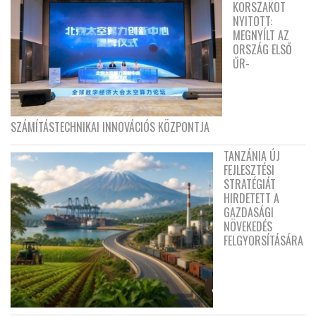
KORSZAKOT
NYITOTT:
MEGNYÍLT AZ
ORSZÁG ELSŐ
ŰR-
SZÁMÍTÁSTECHNIKAI INNOVÁCIÓS KÖZPONTJA
TANZÁNIA ÚJ
FEJLESZTÉSI
STRATÉGIÁT
HIRDETETT A
GAZDASÁGI
NÖVEKEDÉS
FELGYORSÍTÁSÁRA