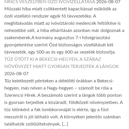
NINCS VESZÉLYBEN ÓZD IVÓVÍZELLÁTÁSA
2026-08-07
Műszaki hiba miatt csökkentett kapacitással működik az
ózdi vízellátó rendszer egyik fő távvezetéke. A
meghibásodás miatt az ivóvíztároló medencék feltöltése is
nehezebbé vált, a hiba elhárításán azonban már dolgoznak a
szakemberek.A kormány augusztus 7-i hőségriasztási
gyorsjelentése szerint Ózd biztonságos vízellátását két
távvezeték, egy 500-as és egy 600-as vezeték biztosítja.
TŰZ ÜTÖTT KI A BEKECSI-HEGYEN, A SZÁRAZ
NÖVÉNYZET MIATT GYORSAN TERJEDTEK A LÁNGOK
2026-08-07
Tűz keletkezett pénteken a délelőtti órákban a Bekecsi-
hegyen, más néven a Nagy-hegyen – számolt be róla a
Szerencsi Hírek. A beszámoló szerint a lángok több ponton
is gyorsan terjedtek a kiszáradt, földközeli növényzetben. A
tűz időnként a fák lombkoronáját is elérte, így a füst
messziről is jól látható volt. A környéken jelentős számban
találhatók szőlőültetvények, […]