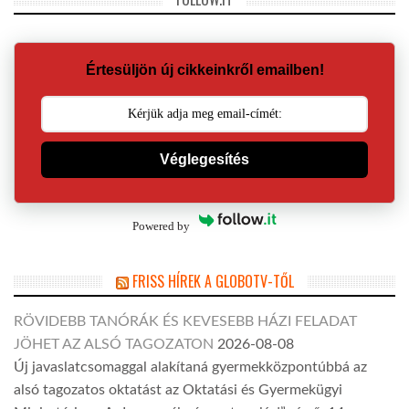
Értesüljön új cikkeinkről emailben!
Véglegesítés
Powered by
FRISS HÍREK A GLOBOTV-TŐL
RÖVIDEBB TANÓRÁK ÉS KEVESEBB HÁZI FELADAT
JÖHET AZ ALSÓ TAGOZATON
2026-08-08
Új javaslatcsomaggal alakítaná gyermekközpontúbbá az
alsó tagozatos oktatást az Oktatási és Gyermekügyi