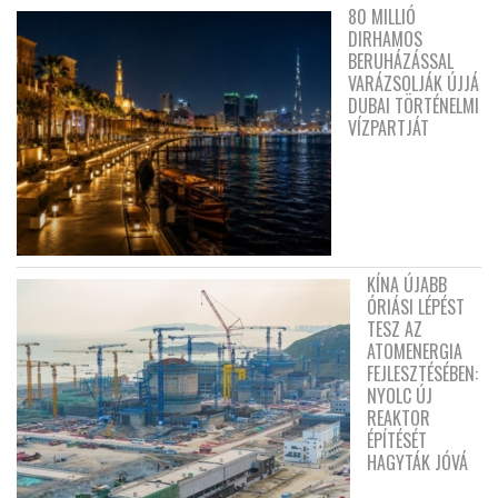
80 MILLIÓ
DIRHAMOS
BERUHÁZÁSSAL
VARÁZSOLJÁK ÚJJÁ
DUBAI TÖRTÉNELMI
VÍZPARTJÁT
KÍNA ÚJABB
ÓRIÁSI LÉPÉST
TESZ AZ
ATOMENERGIA
FEJLESZTÉSÉBEN:
NYOLC ÚJ
REAKTOR
ÉPÍTÉSÉT
HAGYTÁK JÓVÁ