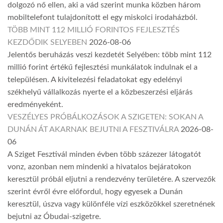
dolgozó nő ellen, aki a vád szerint munka közben három
mobiltelefont tulajdonított el egy miskolci irodaházból.
TÖBB MINT 112 MILLIÓ FORINTOS FEJLESZTÉS
KEZDŐDIK SELYEBEN
2026-08-06
Jelentős beruházás veszi kezdetét Selyében: több mint 112
millió forint értékű fejlesztési munkálatok indulnak el a
településen. A kivitelezési feladatokat egy edelényi
székhelyű vállalkozás nyerte el a közbeszerzési eljárás
eredményeként.
VESZÉLYES PRÓBÁLKOZÁSOK A SZIGETEN: SOKAN A
DUNÁN ÁT AKARNAK BEJUTNI A FESZTIVÁLRA
2026-08-
06
A Sziget Fesztivál minden évben több százezer látogatót
vonz, azonban nem mindenki a hivatalos bejáratokon
keresztül próbál eljutni a rendezvény területére. A szervezők
szerint évről évre előfordul, hogy egyesek a Dunán
keresztül, úszva vagy különféle vízi eszközökkel szeretnének
bejutni az Óbudai-szigetre.