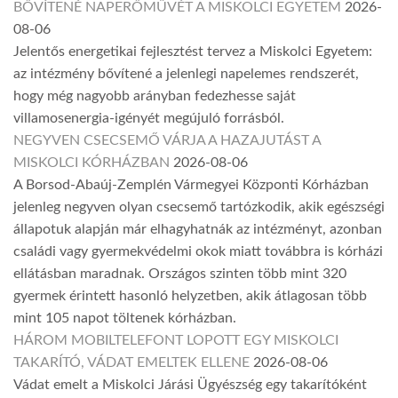
BŐVÍTENÉ NAPERŐMŰVÉT A MISKOLCI EGYETEM
2026-
08-06
Jelentős energetikai fejlesztést tervez a Miskolci Egyetem:
az intézmény bővítené a jelenlegi napelemes rendszerét,
hogy még nagyobb arányban fedezhesse saját
villamosenergia-igényét megújuló forrásból.
NEGYVEN CSECSEMŐ VÁRJA A HAZAJUTÁST A
MISKOLCI KÓRHÁZBAN
2026-08-06
A Borsod-Abaúj-Zemplén Vármegyei Központi Kórházban
jelenleg negyven olyan csecsemő tartózkodik, akik egészségi
állapotuk alapján már elhagyhatnák az intézményt, azonban
családi vagy gyermekvédelmi okok miatt továbbra is kórházi
ellátásban maradnak. Országos szinten több mint 320
gyermek érintett hasonló helyzetben, akik átlagosan több
mint 105 napot töltenek kórházban.
HÁROM MOBILTELEFONT LOPOTT EGY MISKOLCI
TAKARÍTÓ, VÁDAT EMELTEK ELLENE
2026-08-06
Vádat emelt a Miskolci Járási Ügyészség egy takarítóként