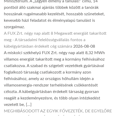
Minisztérium. A „Legyen élmény a tanulás!” című, 14
pontból álló szakmai ajánlás többek között a tanórák
hosszának rugalmasabb kezelését, hosszabb szüneteket,
kevesebb házi feladatot és élményalapú tanulást is
szorgalmaz.
A FUX Zrt. négy nap alatt 8 Megawatt energiát takarított
meg - A társadalmi felelősségvállalás fontos a
kábelgyártásban érdekelt cég számára
2026-08-08
A miskolci székhelyű FUX Zrt. négy nap alatt 8,32 MWh
villamos energiát takarított meg a kormány felhívásához
csatlakozva. A szabad és szigetelt vezetékek gyártásával
foglalkozó társaság csatlakozott a kormány azon
felhívásához, amely az országos hőhullám idején a
villamosenergia-rendszer terhelésének csökkentését
célozta. A kábelgyártásban érdekelt társaság gyorsan
reagált a kezdeményezésre, és több olyan intézkedést
vezetett be, […]
MEGHIBÁSODOTT AZ EGYIK FŐVEZETÉK, DE EGYELŐRE