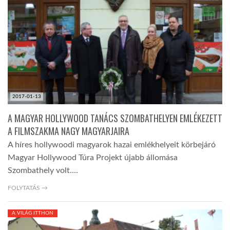
LATIMO.HU
GLOBOBOOK
2017-01-13
A MAGYAR HOLLYWOOD TANÁCS SZOMBATHELYEN EMLÉKEZETT
A FILMSZAKMA NAGY MAGYARJAIRA
A híres hollywoodi magyarok hazai emlékhelyeit körbejáró
Magyar Hollywood Túra Projekt újabb állomása
Szombathely volt.…
FOLYTATÁS →
A VILÁG ITTHON