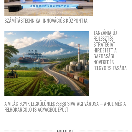
SZÁMÍTÁSTECHNIKAI INNOVÁCIÓS KÖZPONTJA
TANZÁNIA ÚJ
FEJLESZTÉSI
STRATÉGIÁT
HIRDETETT A
GAZDASÁGI
NÖVEKEDÉS
FELGYORSÍTÁSÁRA
A VILÁG EGYIK LEGKÜLÖNLEGESEBB SIVATAGI VÁROSA – AHOL MÉG A
FELHŐKARCOLÓ IS AGYAGBÓL ÉPÜLT
FOLLOW.IT