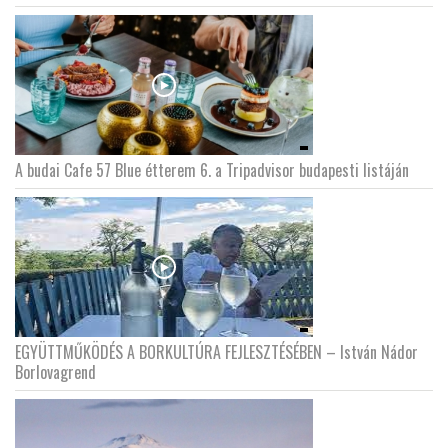
A budai Cafe 57 Blue étterem 6. a Tripadvisor budapesti listáján
EGYÜTTMŰKÖDÉS A BORKULTÚRA FEJLESZTÉSÉBEN – István Nádor
Borlovagrend