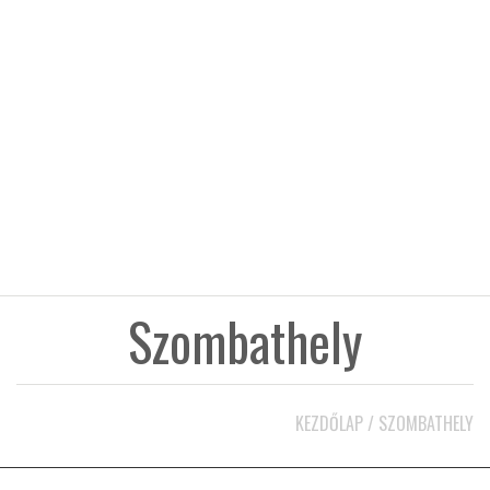
KÖZEL-KELET
AUSZTRÁLIA
A VILÁG ITTHON
MÉDIA
Szombathely
GLOBOTV BP
KEZDŐLAP
/
SZOMBATHELY
HÍR3D