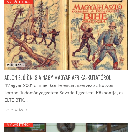
A VILÁG ITTHON
TROPICALMAGAZIN
GLOBOTV
AFRIKA TUDÁSTÁR
2018-07-18
A NAP SZÉPE
ADJON ELŐ ÖN IS A NAGY MAGYAR AFRIKA-KUTATÓRÓL!
"Magyar 200" címmel konferenciát szervez az Eötvös
LINKTR.EE
Loránd Tudományegyetem Savaria Egyetemi Központja, az
ELTE BTK…
GLOBOZSARU
FOLYTATÁS →
A VILÁG ITTHON
DOBRAVERO.HU