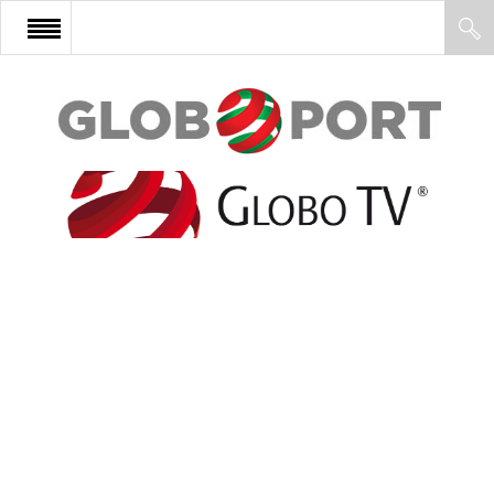
FŐOLDAL
AFRIKA
EURÓPA
ÁZSIA
ÉSZAK-AMERIKA
LATIN-AMERIKA