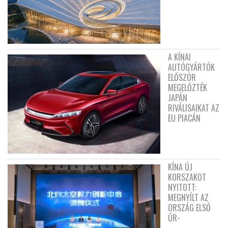
A KÍNAI
AUTÓGYÁRTÓK
ELŐSZÖR
MEGELŐZTÉK
JAPÁN
RIVÁLISAIKAT AZ
EU PIACÁN
KÍNA ÚJ
KORSZAKOT
NYITOTT:
MEGNYÍLT AZ
ORSZÁG ELSŐ
ŰR-