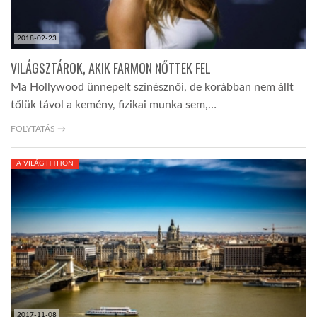
2018-02-23
VILÁGSZTÁROK, AKIK FARMON NŐTTEK FEL
Ma Hollywood ünnepelt színésznői, de korábban nem állt
tőlük távol a kemény, fizikai munka sem,…
FOLYTATÁS →
A VILÁG ITTHON
2017-11-08