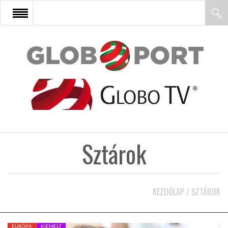
FŐOLDAL
AFRIKA
EURÓPA
Sztárok
ÁZSIA
ÉSZAK-AMERIKA
KEZDŐLAP
/
SZTÁROK
LATIN-AMERIKA
EURÓPA
KIEMELT