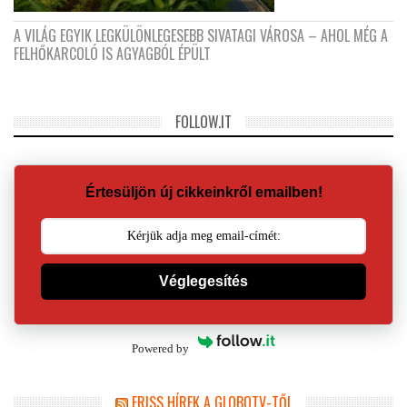
A VILÁG EGYIK LEGKÜLÖNLEGESEBB SIVATAGI VÁROSA – AHOL MÉG A
FELHŐKARCOLÓ IS AGYAGBÓL ÉPÜLT
FOLLOW.IT
Értesüljön új cikkeinkről emailben!
Véglegesítés
Powered by
FRISS HÍREK A GLOBOTV-TŐL