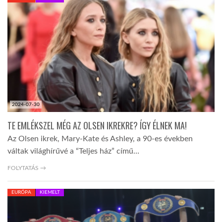
KÖZEL-KELET
AUSZTRÁLIA
A VILÁG ITTHON
2024-07-30
MÉDIA
TE EMLÉKSZEL MÉG AZ OLSEN IKREKRE? ÍGY ÉLNEK MA!
Az Olsen ikrek, Mary-Kate és Ashley, a 90-es években
váltak világhírűvé a “Teljes ház” című…
FOLYTATÁS →
GLOBOTV BP
EURÓPA
KIEMELT
HÍR3D