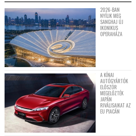
2026-BAN
NYÍLIK MEG
SANGHAJ ÚJ
IKONIKUS
OPERAHÁZA
A KÍNAI
AUTÓGYÁRTÓK
ELŐSZÖR
MEGELŐZTÉK
JAPÁN
RIVÁLISAIKAT AZ
EU PIACÁN