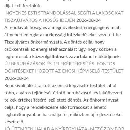
díjat kell fizetniük.
INGYENES ESTI STRANDOLÁSSAL SEGÍTI A LAKOSOKAT
TISZAÚJVÁROS A HŐSÉG IDEJÉN
2026-08-04
A rendkívüli hőség és a megnövekedett energiaigény miatt
átmeneti energiatakarékossági intézkedéseket vezetett be
Tiszaújváros önkormányzata. A döntés célja, hogy
csökkentsék az energiafelhasználást úgy, hogy közben a
legfontosabb közszolgáltatások zavartalanul működjenek.
ÚJ BERUHÁZÁSOK ÉS TELEKÉRTÉKESÍTÉS: FONTOS
DÖNTÉSEKET HOZOTT AZ ENCSI KÉPVISELŐ-TESTÜLET
2026-08-04
Rendkívüli ülést tartott az encsi képviselő-testület, ahol
több, a város fejlődését érintő beruházásról és lakóövezeti
telkek értékesítéséről született döntés. Az önkormányzat
célja, hogy a rendelkezésre álló forrásokat a lehető
leghatékonyabban használja fel, miközben új fejlesztéseket
készít elő.
JÓ ÜTEMBEN HALAD A NYÍREGYHÁZA–MEZŐZOMBOR