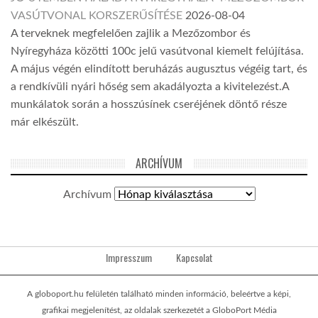
VASÚTVONAL KORSZERŰSÍTÉSE
2026-08-04
A terveknek megfelelően zajlik a Mezőzombor és
Nyíregyháza közötti 100c jelű vasútvonal kiemelt felújítása.
A május végén elindított beruházás augusztus végéig tart, és
a rendkívüli nyári hőség sem akadályozta a kivitelezést.A
munkálatok során a hosszúsínek cseréjének döntő része
már elkészült.
ARCHÍVUM
Archívum
Impresszum
Kapcsolat
A globoport.hu felületén található minden információ, beleértve a képi,
grafikai megjelenítést, az oldalak szerkezetét a GloboPort Média