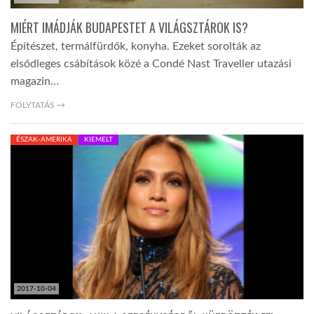
MIÉRT IMÁDJÁK BUDAPESTET A VILÁGSZTÁROK IS?
Építészet, termálfürdők, konyha. Ezeket sorolták az
elsődleges csábítások közé a Condé Nast Traveller utazási
magazin…
FOLYTATÁS →
ÉSZAK-AMERIKA
KIEMELT
2017-10-04