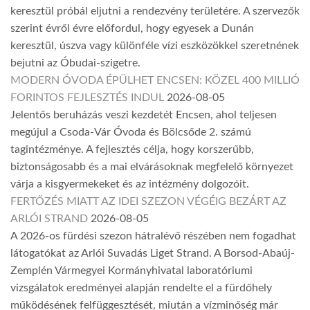
keresztül próbál eljutni a rendezvény területére. A szervezők
szerint évről évre előfordul, hogy egyesek a Dunán
keresztül, úszva vagy különféle vízi eszközökkel szeretnének
bejutni az Óbudai-szigetre.
MODERN ÓVODA ÉPÜLHET ENCSEN: KÖZEL 400 MILLIÓ
FORINTOS FEJLESZTÉS INDUL
2026-08-05
Jelentős beruházás veszi kezdetét Encsen, ahol teljesen
megújul a Csoda-Vár Óvoda és Bölcsőde 2. számú
tagintézménye. A fejlesztés célja, hogy korszerűbb,
biztonságosabb és a mai elvárásoknak megfelelő környezet
várja a kisgyermekeket és az intézmény dolgozóit.
FERTŐZÉS MIATT AZ IDEI SZEZON VÉGÉIG BEZÁRT AZ
ARLÓI STRAND
2026-08-05
A 2026-os fürdési szezon hátralévő részében nem fogadhat
látogatókat az Arlói Suvadás Liget Strand. A Borsod-Abaúj-
Zemplén Vármegyei Kormányhivatal laboratóriumi
vizsgálatok eredményei alapján rendelte el a fürdőhely
működésének felfüggesztését, miután a vízminőség már