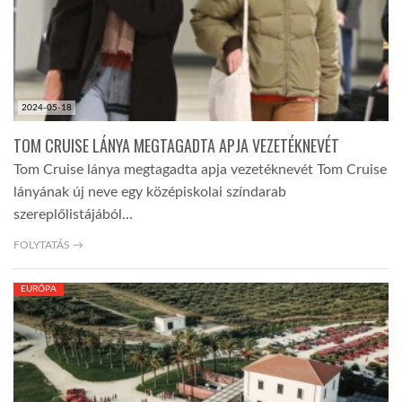
LATIMO.HU
GLOBOBOOK
2024-05-18
TOM CRUISE LÁNYA MEGTAGADTA APJA VEZETÉKNEVÉT
Tom Cruise lánya megtagadta apja vezetéknevét Tom Cruise
lányának új neve egy középiskolai színdarab
szereplőlistájából…
FOLYTATÁS →
EURÓPA