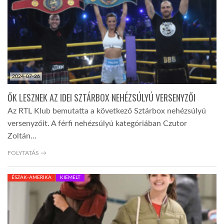
TROPICALMAGAZIN
GLOBOTV
2024-07-26
AFRIKA TUDÁSTÁR
ŐK LESZNEK AZ IDEI SZTÁRBOX NEHÉZSÚLYÚ VERSENYZŐI
Az RTL Klub bemutatta a következő Sztárbox nehézsúlyú
A NAP SZÉPE
versenyzőit. A férfi nehézsúlyú kategóriában Czutor
Zoltán…
LINKTR.EE
FOLYTATÁS →
ÉSZAK-AMERIKA
KIEMELT
GLOBOZSARU
DOBRAVERO.HU