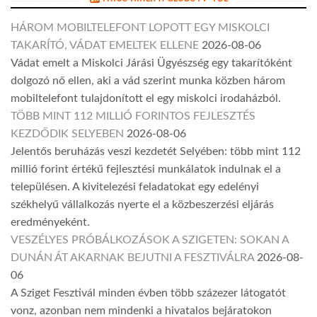
HÁROM MOBILTELEFONT LOPOTT EGY MISKOLCI
TAKARÍTÓ, VÁDAT EMELTEK ELLENE
2026-08-06
Vádat emelt a Miskolci Járási Ügyészség egy takarítóként
dolgozó nő ellen, aki a vád szerint munka közben három
mobiltelefont tulajdonított el egy miskolci irodaházból.
TÖBB MINT 112 MILLIÓ FORINTOS FEJLESZTÉS
KEZDŐDIK SELYEBEN
2026-08-06
Jelentős beruházás veszi kezdetét Selyében: több mint 112
millió forint értékű fejlesztési munkálatok indulnak el a
településen. A kivitelezési feladatokat egy edelényi
székhelyű vállalkozás nyerte el a közbeszerzési eljárás
eredményeként.
VESZÉLYES PRÓBÁLKOZÁSOK A SZIGETEN: SOKAN A
DUNÁN ÁT AKARNAK BEJUTNI A FESZTIVÁLRA
2026-08-
06
A Sziget Fesztivál minden évben több százezer látogatót
vonz, azonban nem mindenki a hivatalos bejáratokon