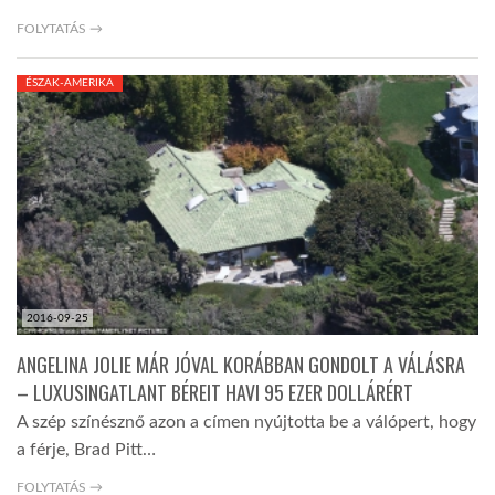
FOLYTATÁS →
ÉSZAK-AMERIKA
2016-09-25
ANGELINA JOLIE MÁR JÓVAL KORÁBBAN GONDOLT A VÁLÁSRA
– LUXUSINGATLANT BÉREIT HAVI 95 EZER DOLLÁRÉRT
A szép színésznő azon a címen nyújtotta be a válópert, hogy
a férje, Brad Pitt…
FOLYTATÁS →