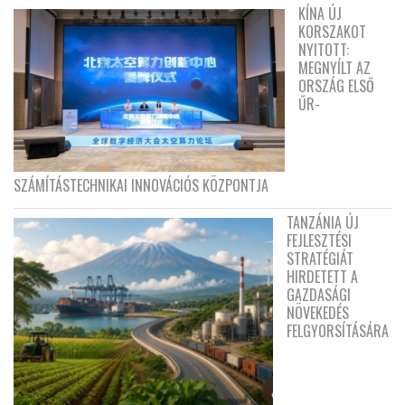
KÍNA ÚJ
KORSZAKOT
NYITOTT:
MEGNYÍLT AZ
ORSZÁG ELSŐ
ŰR-
SZÁMÍTÁSTECHNIKAI INNOVÁCIÓS KÖZPONTJA
TANZÁNIA ÚJ
FEJLESZTÉSI
STRATÉGIÁT
HIRDETETT A
GAZDASÁGI
NÖVEKEDÉS
FELGYORSÍTÁSÁRA