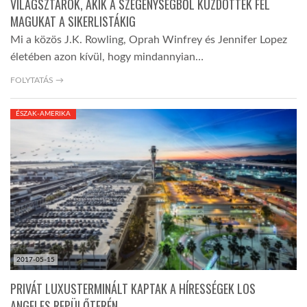
VILÁGSZTÁROK, AKIK A SZEGÉNYSÉGBŐL KÜZDÖTTÉK FEL
MAGUKAT A SIKERLISTÁKIG
Mi a közös J.K. Rowling, Oprah Winfrey és Jennifer Lopez
életében azon kívül, hogy mindannyian…
FOLYTATÁS →
ÉSZAK-AMERIKA
2017-05-15
PRIVÁT LUXUSTERMINÁLT KAPTAK A HÍRESSÉGEK LOS
ANGELES REPÜLŐTERÉN