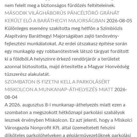
nem felelt meg a biztonságos fürdőzés feltételeinek.
MÁSODIK VILÁGHÁBORÚS PÁNCÉLTÖRŐ GRÁNÁT
KERÜLT ELŐ A BARÁTHEGYI MAJORSÁGBAN
2026-08-05
Különleges esemény szakította meg hétfőn a Szimbiózis
Alapítvány Baráthegyi Majorságában zajló tanösvény-
fejlesztési munkálatokat. Az erdei útszakasz építése során
egy munkagép egy robbanótestnek látszó tárgyat fordított
ki a földből.A helyszínre érkező rendőrjárőr a területet
azonnal biztosította, majd értesítette a Magyar Honvédség
tűzszerész alakulatát.
SZOMBATON IS FIZETNI KELL A PARKOLÁSÉRT
MISKOLCON A MUNKANAP-ÁTHELYEZÉS MIATT
2026-
08-04
A 2026. augusztus 8-i munkanap-áthelyezés miatt ezen a
szombaton a megszokott hétköznapi parkolási szabályok
lesznek érvényben Miskolcon. Ez azt jelenti, hogy a Miskolci
Városgazda Nonprofit Kft. által üzemeltetett felszíni
díjköteles parkolóhelyeken a gépjárművezetőknek parkolási