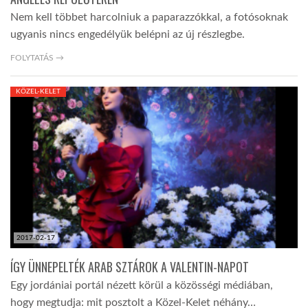
Nem kell többet harcolniuk a paparazzókkal, a fotósoknak
ugyanis nincs engedélyük belépni az új részlegbe.
FOLYTATÁS →
KÖZEL-KELET
2017-02-17
ÍGY ÜNNEPELTÉK ARAB SZTÁROK A VALENTIN-NAPOT
Egy jordániai portál nézett körül a közösségi médiában,
hogy megtudja: mit posztolt a Közel-Kelet néhány…