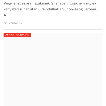
Vége lehet az áramszűkének Ghánában. Csaknem egy év
kényszerszünet után újraindulhat a Sunon-Asogli erőmű.
TROPICALMAGAZIN
A…
FOLYTATÁS →
GLOBOTV
AFRIKA - GAZDASÁG
AFRIKA TUDÁSTÁR
A NAP SZÉPE
LINKTR.EE
GLOBOZSARU
DOBRAVERO.HU