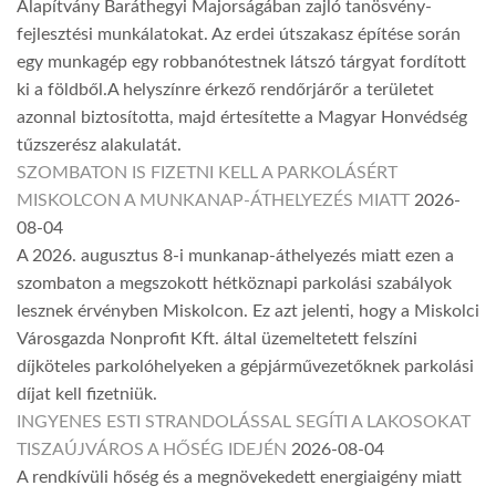
Alapítvány Baráthegyi Majorságában zajló tanösvény-
fejlesztési munkálatokat. Az erdei útszakasz építése során
egy munkagép egy robbanótestnek látszó tárgyat fordított
ki a földből.A helyszínre érkező rendőrjárőr a területet
azonnal biztosította, majd értesítette a Magyar Honvédség
tűzszerész alakulatát.
SZOMBATON IS FIZETNI KELL A PARKOLÁSÉRT
MISKOLCON A MUNKANAP-ÁTHELYEZÉS MIATT
2026-
08-04
A 2026. augusztus 8-i munkanap-áthelyezés miatt ezen a
szombaton a megszokott hétköznapi parkolási szabályok
lesznek érvényben Miskolcon. Ez azt jelenti, hogy a Miskolci
Városgazda Nonprofit Kft. által üzemeltetett felszíni
díjköteles parkolóhelyeken a gépjárművezetőknek parkolási
díjat kell fizetniük.
INGYENES ESTI STRANDOLÁSSAL SEGÍTI A LAKOSOKAT
TISZAÚJVÁROS A HŐSÉG IDEJÉN
2026-08-04
A rendkívüli hőség és a megnövekedett energiaigény miatt