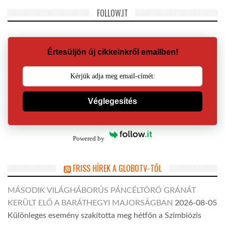
FOLLOW.IT
Értesüljön új cikkeinkről emailben!
Véglegesítés
Powered by
FRISS HÍREK A GLOBOTV-TŐL
MÁSODIK VILÁGHÁBORÚS PÁNCÉLTÖRŐ GRÁNÁT
KERÜLT ELŐ A BARÁTHEGYI MAJORSÁGBAN
2026-08-05
Különleges esemény szakította meg hétfőn a Szimbiózis