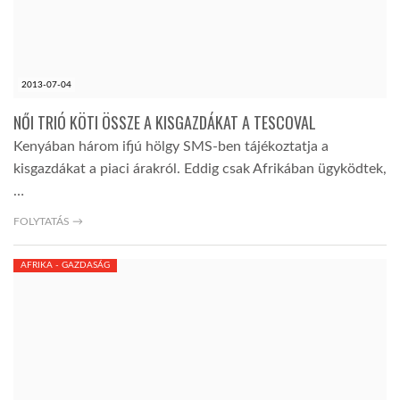
LATIMO.HU
2013-07-04
GLOBOBOOK
NŐI TRIÓ KÖTI ÖSSZE A KISGAZDÁKAT A TESCOVAL
Kenyában három ifjú hölgy SMS-ben tájékoztatja a
kisgazdákat a piaci árakról. Eddig csak Afrikában ügyködtek,
…
FOLYTATÁS →
AFRIKA - GAZDASÁG