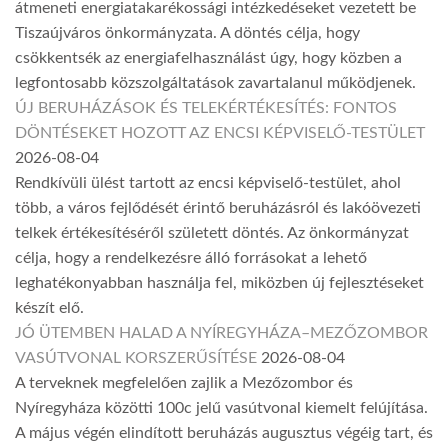
átmeneti energiatakarékossági intézkedéseket vezetett be
Tiszaújváros önkormányzata. A döntés célja, hogy
csökkentsék az energiafelhasználást úgy, hogy közben a
legfontosabb közszolgáltatások zavartalanul működjenek.
ÚJ BERUHÁZÁSOK ÉS TELEKÉRTÉKESÍTÉS: FONTOS
DÖNTÉSEKET HOZOTT AZ ENCSI KÉPVISELŐ-TESTÜLET
2026-08-04
Rendkívüli ülést tartott az encsi képviselő-testület, ahol
több, a város fejlődését érintő beruházásról és lakóövezeti
telkek értékesítéséről született döntés. Az önkormányzat
célja, hogy a rendelkezésre álló forrásokat a lehető
leghatékonyabban használja fel, miközben új fejlesztéseket
készít elő.
JÓ ÜTEMBEN HALAD A NYÍREGYHÁZA–MEZŐZOMBOR
VASÚTVONAL KORSZERŰSÍTÉSE
2026-08-04
A terveknek megfelelően zajlik a Mezőzombor és
Nyíregyháza közötti 100c jelű vasútvonal kiemelt felújítása.
A május végén elindított beruházás augusztus végéig tart, és