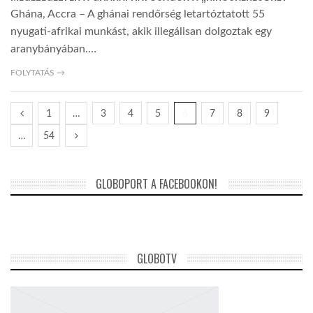
Ghána, Accra – A ghánai rendőrség letartóztatott 55
nyugati-afrikai munkást, akik illegálisan dolgoztak egy
aranybányában.…
FOLYTATÁS →
1
…
3
4
5
6
7
8
9
…
54
GLOBOPORT A FACEBOOKON!
GLOBOTV