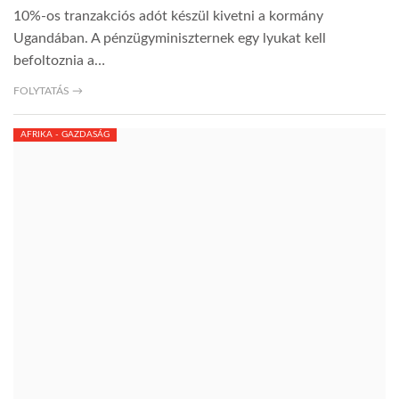
10%-os tranzakciós adót készül kivetni a kormány
Ugandában. A pénzügyminiszternek egy lyukat kell
befoltoznia a…
FOLYTATÁS →
AFRIKA - GAZDASÁG