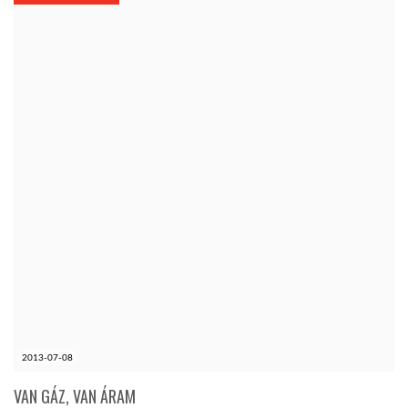
KÖZEL-KELET
AUSZTRÁLIA
A VILÁG ITTHON
MÉDIA
GLOBOTV BP
2013-07-08
HÍR3D
VAN GÁZ, VAN ÁRAM