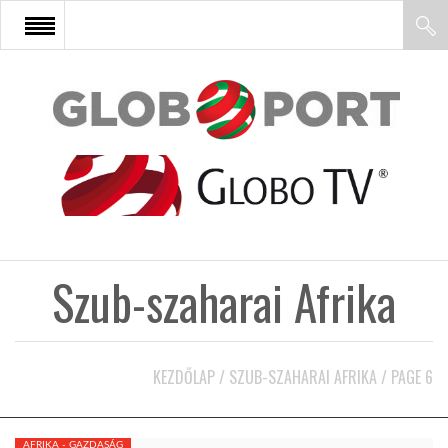
FŐOLDAL
AFRIKA
EURÓPA
Szub-szaharai Afrika
ÁZSIA
ÉSZAK-AMERIKA
KEZDŐLAP
/
SZUB-SZAHARAI AFRIKA
/
PAGE 6
LATIN-AMERIKA
AFRIKA - GAZDASÁG