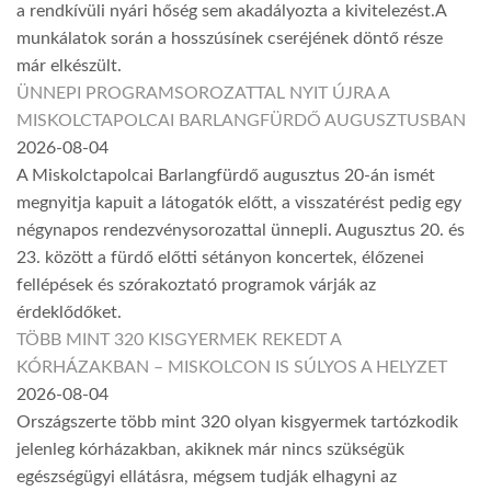
a rendkívüli nyári hőség sem akadályozta a kivitelezést.A
munkálatok során a hosszúsínek cseréjének döntő része
már elkészült.
ÜNNEPI PROGRAMSOROZATTAL NYIT ÚJRA A
MISKOLCTAPOLCAI BARLANGFÜRDŐ AUGUSZTUSBAN
2026-08-04
A Miskolctapolcai Barlangfürdő augusztus 20-án ismét
megnyitja kapuit a látogatók előtt, a visszatérést pedig egy
négynapos rendezvénysorozattal ünnepli. Augusztus 20. és
23. között a fürdő előtti sétányon koncertek, élőzenei
fellépések és szórakoztató programok várják az
érdeklődőket.
TÖBB MINT 320 KISGYERMEK REKEDT A
KÓRHÁZAKBAN – MISKOLCON IS SÚLYOS A HELYZET
2026-08-04
Országszerte több mint 320 olyan kisgyermek tartózkodik
jelenleg kórházakban, akiknek már nincs szükségük
egészségügyi ellátásra, mégsem tudják elhagyni az