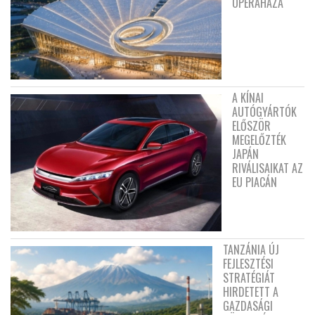
OPERAHÁZA
A KÍNAI
AUTÓGYÁRTÓK
ELŐSZÖR
MEGELŐZTÉK
JAPÁN
RIVÁLISAIKAT AZ
EU PIACÁN
TANZÁNIA ÚJ
FEJLESZTÉSI
STRATÉGIÁT
HIRDETETT A
GAZDASÁGI