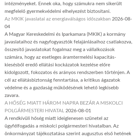
intézményeket. Ennek oka, hogy számukra nem sikerült
megfelelő gyermekvédelmi elhelyezést biztosítani.
Az MKIK javaslatai az energiaválságos időszakban
2026-08-
04
A Magyar Kereskedelmi és Iparkamara (MKIK) a kormány
javaslataihoz és nagyfogyasztók felajánlásaihoz csatlakozva,
összesítő javaslatokat fogalmaz meg a vállalkozások
számára, hogy az esetleges áramtermelési kapacitás-
kiesésből eredő ellátási kockázatok kezelése előre
kidolgozott, fokozatos és arányos rendszerben történjen. A
cél az ellátásbiztonság fenntartása, a kritikus ágazatok
védelme és a gazdaság működésének lehető legkisebb
zavara.
A HŐSÉG MIATT HÁROM NAPRA BEZÁR A MISKOLCI
POLGÁRMESTERI HIVATAL
2026-08-01
A rendkívüli hőség miatt ideiglenesen szünetel az
ügyfélfogadás a miskolci polgármesteri hivatalban. Az
önkormányzat tájékoztatása szerint augusztus első hetének