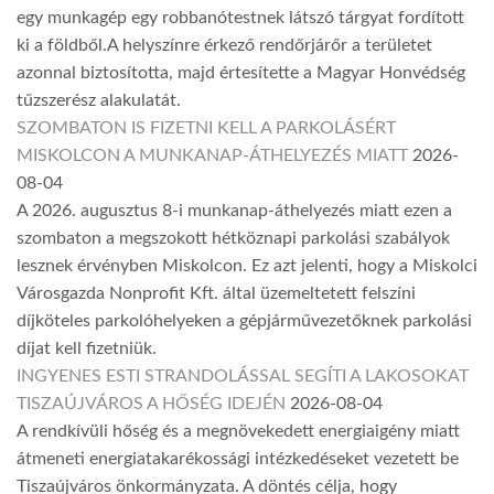
egy munkagép egy robbanótestnek látszó tárgyat fordított
ki a földből.A helyszínre érkező rendőrjárőr a területet
azonnal biztosította, majd értesítette a Magyar Honvédség
tűzszerész alakulatát.
SZOMBATON IS FIZETNI KELL A PARKOLÁSÉRT
MISKOLCON A MUNKANAP-ÁTHELYEZÉS MIATT
2026-
08-04
A 2026. augusztus 8-i munkanap-áthelyezés miatt ezen a
szombaton a megszokott hétköznapi parkolási szabályok
lesznek érvényben Miskolcon. Ez azt jelenti, hogy a Miskolci
Városgazda Nonprofit Kft. által üzemeltetett felszíni
díjköteles parkolóhelyeken a gépjárművezetőknek parkolási
díjat kell fizetniük.
INGYENES ESTI STRANDOLÁSSAL SEGÍTI A LAKOSOKAT
TISZAÚJVÁROS A HŐSÉG IDEJÉN
2026-08-04
A rendkívüli hőség és a megnövekedett energiaigény miatt
átmeneti energiatakarékossági intézkedéseket vezetett be
Tiszaújváros önkormányzata. A döntés célja, hogy