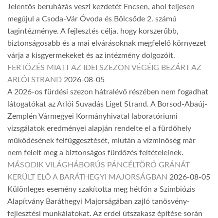
Jelentős beruházás veszi kezdetét Encsen, ahol teljesen
megújul a Csoda-Vár Óvoda és Bölcsőde 2. számú
tagintézménye. A fejlesztés célja, hogy korszerűbb,
biztonságosabb és a mai elvárásoknak megfelelő környezet
várja a kisgyermekeket és az intézmény dolgozóit.
FERTŐZÉS MIATT AZ IDEI SZEZON VÉGÉIG BEZÁRT AZ
ARLÓI STRAND
2026-08-05
A 2026-os fürdési szezon hátralévő részében nem fogadhat
látogatókat az Arlói Suvadás Liget Strand. A Borsod-Abaúj-
Zemplén Vármegyei Kormányhivatal laboratóriumi
vizsgálatok eredményei alapján rendelte el a fürdőhely
működésének felfüggesztését, miután a vízminőség már
nem felelt meg a biztonságos fürdőzés feltételeinek.
MÁSODIK VILÁGHÁBORÚS PÁNCÉLTÖRŐ GRÁNÁT
KERÜLT ELŐ A BARÁTHEGYI MAJORSÁGBAN
2026-08-05
Különleges esemény szakította meg hétfőn a Szimbiózis
Alapítvány Baráthegyi Majorságában zajló tanösvény-
fejlesztési munkálatokat. Az erdei útszakasz építése során