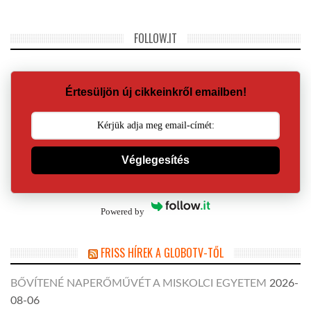
FOLLOW.IT
Értesüljön új cikkeinkről emailben!
Véglegesítés
Powered by
FRISS HÍREK A GLOBOTV-TŐL
BŐVÍTENÉ NAPERŐMŰVÉT A MISKOLCI EGYETEM
2026-
08-06