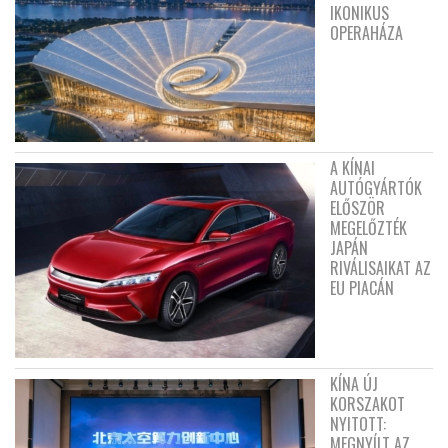
IKONIKUS
OPERAHÁZA
A KÍNAI
AUTÓGYÁRTÓK
ELŐSZÖR
MEGELŐZTÉK
JAPÁN
RIVÁLISAIKAT AZ
EU PIACÁN
KÍNA ÚJ
KORSZAKOT
NYITOTT:
MEGNYÍLT AZ