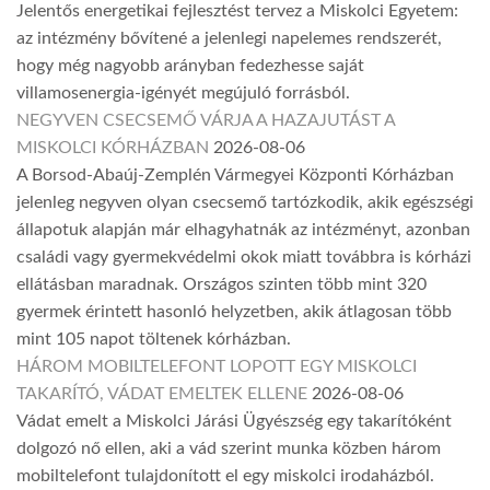
Jelentős energetikai fejlesztést tervez a Miskolci Egyetem:
az intézmény bővítené a jelenlegi napelemes rendszerét,
hogy még nagyobb arányban fedezhesse saját
villamosenergia-igényét megújuló forrásból.
NEGYVEN CSECSEMŐ VÁRJA A HAZAJUTÁST A
MISKOLCI KÓRHÁZBAN
2026-08-06
A Borsod-Abaúj-Zemplén Vármegyei Központi Kórházban
jelenleg negyven olyan csecsemő tartózkodik, akik egészségi
állapotuk alapján már elhagyhatnák az intézményt, azonban
családi vagy gyermekvédelmi okok miatt továbbra is kórházi
ellátásban maradnak. Országos szinten több mint 320
gyermek érintett hasonló helyzetben, akik átlagosan több
mint 105 napot töltenek kórházban.
HÁROM MOBILTELEFONT LOPOTT EGY MISKOLCI
TAKARÍTÓ, VÁDAT EMELTEK ELLENE
2026-08-06
Vádat emelt a Miskolci Járási Ügyészség egy takarítóként
dolgozó nő ellen, aki a vád szerint munka közben három
mobiltelefont tulajdonított el egy miskolci irodaházból.