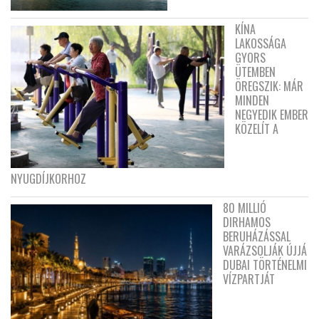
KÍNA
LAKOSSÁGA
GYORS
ÜTEMBEN
ÖREGSZIK: MÁR
MINDEN
NEGYEDIK EMBER
KÖZELÍT A
NYUGDÍJKORHOZ
80 MILLIÓ
DIRHAMOS
BERUHÁZÁSSAL
VARÁZSOLJÁK ÚJJÁ
DUBAI TÖRTÉNELMI
VÍZPARTJÁT