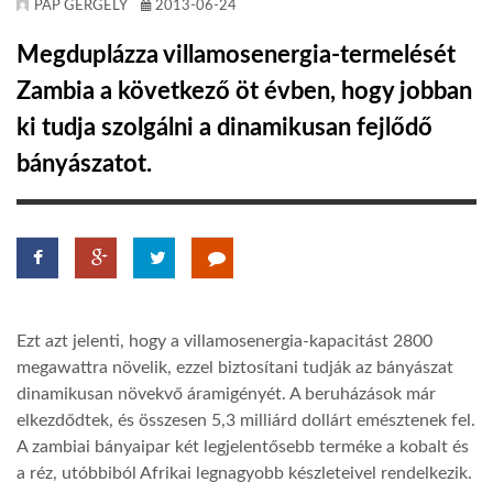
PAP GERGELY
2013-06-24
KÖZEL-KELET
Megduplázza villamosenergia-termelését
Zambia a következő öt évben, hogy jobban
AUSZTRÁLIA
ki tudja szolgálni a dinamikusan fejlődő
bányászatot.
A VILÁG ITTHON
MÉDIA
Ezt azt jelenti, hogy a villamosenergia-kapacitást 2800
megawattra növelik, ezzel biztosítani tudják az bányászat
dinamikusan növekvő áramigényét. A beruházások már
GLOBOTV BP
elkezdődtek, és összesen 5,3 milliárd dollárt emésztenek fel.
A zambiai bányaipar két legjelentősebb terméke a kobalt és
HÍR3D
a réz, utóbbiból Afrikai legnagyobb készleteivel rendelkezik.