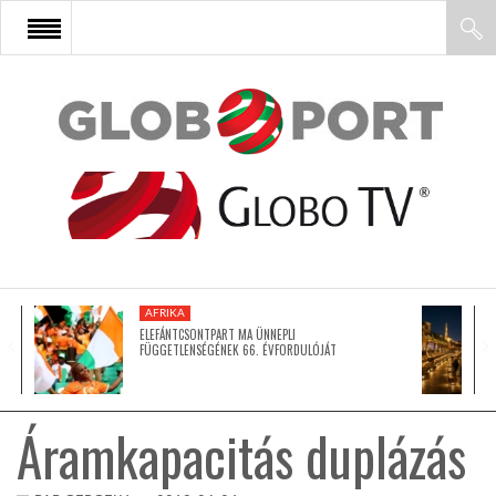
FŐOLDAL
AFRIKA
EURÓPA
AFRIKA
ÁZSIA
ELEFÁNTCSONTPART MA ÜNNEPLI
FÜGGETLENSÉGÉNEK 66. ÉVFORDULÓJÁT
ÉSZAK-AMERIKA
Áramkapacitás duplázás
LATIN-AMERIKA