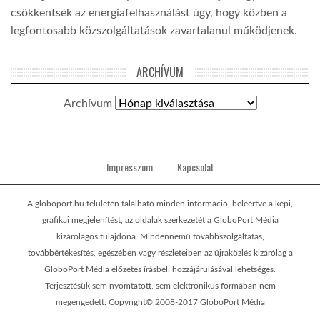
csökkentsék az energiafelhasználást úgy, hogy közben a
legfontosabb közszolgáltatások zavartalanul működjenek.
ARCHÍVUM
Archívum
Impresszum
Kapcsolat
A globoport.hu felületén található minden információ, beleértve a képi,
grafikai megjelenítést, az oldalak szerkezetét a GloboPort Média
kizárólagos tulajdona. Mindennemű továbbszolgáltatás,
továbbértékesítés, egészében vagy részleteiben az újraközlés kizárólag a
GloboPort Média előzetes írásbeli hozzájárulásával lehetséges.
Terjesztésük sem nyomtatott, sem elektronikus formában nem
megengedett. Copyright© 2008-2017 GloboPort Média