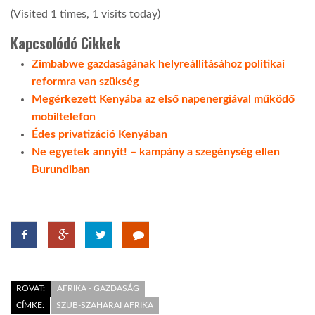
(Visited 1 times, 1 visits today)
TROPICALMAGAZIN
Kapcsolódó Cikkek
Zimbabwe gazdaságának helyreállításához politikai
GLOBOTV
reformra van szükség
Megérkezett Kenyába az első napenergiával működő
mobiltelefon
AFRIKA TUDÁSTÁR
Édes privatizáció Kenyában
Ne egyetek annyit! – kampány a szegénység ellen
A NAP SZÉPE
Burundiban
LINKTR.EE
GLOBOZSARU
ROVAT:
AFRIKA - GAZDASÁG
DOBRAVERO.HU
CÍMKE:
SZUB-SZAHARAI AFRIKA