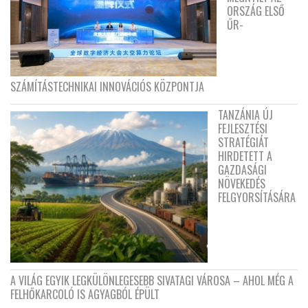
ORSZÁG ELSŐ
ŰR-
SZÁMÍTÁSTECHNIKAI INNOVÁCIÓS KÖZPONTJA
TANZÁNIA ÚJ
FEJLESZTÉSI
STRATÉGIÁT
HIRDETETT A
GAZDASÁGI
NÖVEKEDÉS
FELGYORSÍTÁSÁRA
A VILÁG EGYIK LEGKÜLÖNLEGESEBB SIVATAGI VÁROSA – AHOL MÉG A
FELHŐKARCOLÓ IS AGYAGBÓL ÉPÜLT