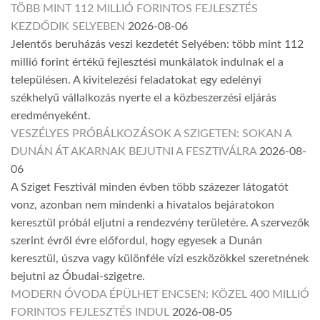
TÖBB MINT 112 MILLIÓ FORINTOS FEJLESZTÉS
KEZDŐDIK SELYEBEN
2026-08-06
Jelentős beruházás veszi kezdetét Selyében: több mint 112
millió forint értékű fejlesztési munkálatok indulnak el a
településen. A kivitelezési feladatokat egy edelényi
székhelyű vállalkozás nyerte el a közbeszerzési eljárás
eredményeként.
VESZÉLYES PRÓBÁLKOZÁSOK A SZIGETEN: SOKAN A
DUNÁN ÁT AKARNAK BEJUTNI A FESZTIVÁLRA
2026-08-
06
A Sziget Fesztivál minden évben több százezer látogatót
vonz, azonban nem mindenki a hivatalos bejáratokon
keresztül próbál eljutni a rendezvény területére. A szervezők
szerint évről évre előfordul, hogy egyesek a Dunán
keresztül, úszva vagy különféle vízi eszközökkel szeretnének
bejutni az Óbudai-szigetre.
MODERN ÓVODA ÉPÜLHET ENCSEN: KÖZEL 400 MILLIÓ
FORINTOS FEJLESZTÉS INDUL
2026-08-05