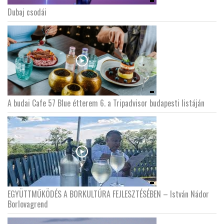
Dubaj csodái
A budai Cafe 57 Blue étterem 6. a Tripadvisor budapesti listáján
EGYÜTTMŰKÖDÉS A BORKULTÚRA FEJLESZTÉSÉBEN – István Nádor
Borlovagrend