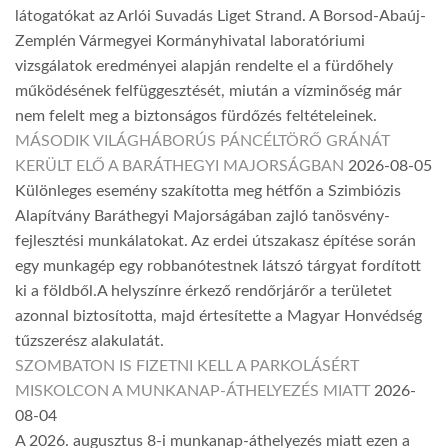
látogatókat az Arlói Suvadás Liget Strand. A Borsod-Abaúj-
Zemplén Vármegyei Kormányhivatal laboratóriumi
vizsgálatok eredményei alapján rendelte el a fürdőhely
működésének felfüggesztését, miután a vízminőség már
nem felelt meg a biztonságos fürdőzés feltételeinek.
MÁSODIK VILÁGHÁBORÚS PÁNCÉLTÖRŐ GRÁNÁT
KERÜLT ELŐ A BARÁTHEGYI MAJORSÁGBAN
2026-08-05
Különleges esemény szakította meg hétfőn a Szimbiózis
Alapítvány Baráthegyi Majorságában zajló tanösvény-
fejlesztési munkálatokat. Az erdei útszakasz építése során
egy munkagép egy robbanótestnek látszó tárgyat fordított
ki a földből.A helyszínre érkező rendőrjárőr a területet
azonnal biztosította, majd értesítette a Magyar Honvédség
tűzszerész alakulatát.
SZOMBATON IS FIZETNI KELL A PARKOLÁSÉRT
MISKOLCON A MUNKANAP-ÁTHELYEZÉS MIATT
2026-
08-04
A 2026. augusztus 8-i munkanap-áthelyezés miatt ezen a