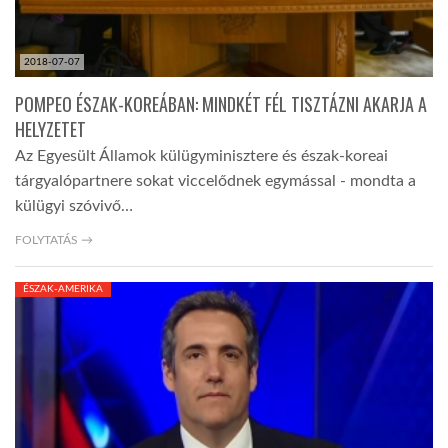
2018-07-07
POMPEO ÉSZAK-KOREÁBAN: MINDKÉT FÉL TISZTÁZNI AKARJA A
HELYZETET
Az Egyesült Államok külügyminisztere és észak-koreai
tárgyalópartnere sokat viccelődnek egymással - mondta a
külügyi szóvivő…
FOLYTATÁS →
ÉSZAK-AMERIKA