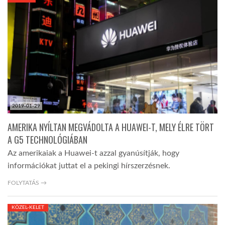
KÖZEL-KELET
AUSZTRÁLIA
A VILÁG ITTHON
2019-01-29
MÉDIA
AMERIKA NYÍLTAN MEGVÁDOLTA A HUAWEI-T, MELY ÉLRE TÖRT
A G5 TECHNOLÓGIÁBAN
Az amerikaiak a Huawei-t azzal gyanúsítják, hogy
információkat juttat el a pekingi hírszerzésnek.
GLOBOTV BP
FOLYTATÁS →
KÖZEL-KELET
HÍR3D