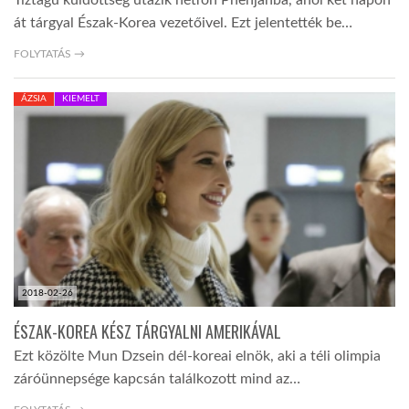
Tíztagú küldöttség utazik hétfőn Phenjanba, ahol két napon
át tárgyal Észak-Korea vezetőivel. Ezt jelentették be…
FOLYTATÁS →
ÁZSIA
KIEMELT
2018-02-26
ÉSZAK-KOREA KÉSZ TÁRGYALNI AMERIKÁVAL
Ezt közölte Mun Dzsein dél-koreai elnök, aki a téli olimpia
záróünnepsége kapcsán találkozott mind az…