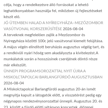
célja, hogy a rendelkezésre álló forrásokat a lehető
leghatékonyabban használja fel, miközben új fejlesztéseket
készít elő.
JÓ ÜTEMBEN HALAD A NYÍREGYHÁZA–MEZŐZOMBOR
VASÚTVONAL KORSZERŰSÍTÉSE
2026-08-04
A terveknek megfelelően zajlik a Mezőzombor és
Nyíregyháza közötti 100c jelű vasútvonal kiemelt felújítása.
A május végén elindított beruházás augusztus végéig tart, és
a rendkívüli nyári hőség sem akadályozta a kivitelezést.A
munkálatok során a hosszúsínek cseréjének döntő része
már elkészült.
ÜNNEPI PROGRAMSOROZATTAL NYIT ÚJRA A
MISKOLCTAPOLCAI BARLANGFÜRDŐ AUGUSZTUSBAN
2026-08-04
A Miskolctapolcai Barlangfürdő augusztus 20-án ismét
megnyitja kapuit a látogatók előtt, a visszatérést pedig egy
négynapos rendezvénysorozattal ünnepli. Augusztus 20. és
23. között a fürdő előtti sétányon koncertek, élőzenei