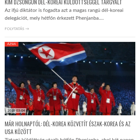
KIM DZSONGUN DÉL-KOREAI KÜLDÖTTSÉGGEL TÁRGYALT
Az ifjú diktátor is fogadta azt a magas rangú dél-koreai
delegációt, mely hétfőn érkezett Phenjanba.…
FOLYTATÁS →
ÁZSIA
2018-03-04
MÁR HOLNAPTÓL: DÉL-KOREA KÖZVETÍT ÉSZAK-KOREA ÉS AZ
USA KÖZÖTT