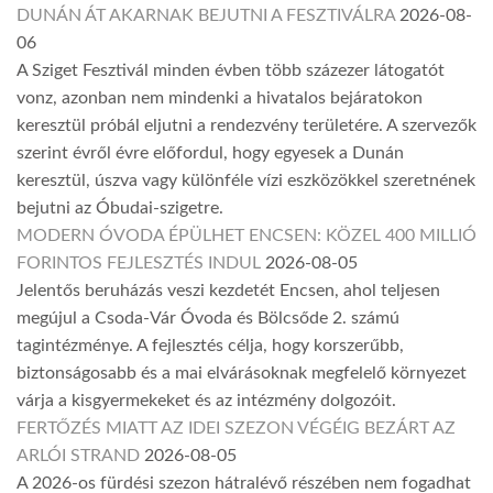
DUNÁN ÁT AKARNAK BEJUTNI A FESZTIVÁLRA
2026-08-
06
A Sziget Fesztivál minden évben több százezer látogatót
vonz, azonban nem mindenki a hivatalos bejáratokon
keresztül próbál eljutni a rendezvény területére. A szervezők
szerint évről évre előfordul, hogy egyesek a Dunán
keresztül, úszva vagy különféle vízi eszközökkel szeretnének
bejutni az Óbudai-szigetre.
MODERN ÓVODA ÉPÜLHET ENCSEN: KÖZEL 400 MILLIÓ
FORINTOS FEJLESZTÉS INDUL
2026-08-05
Jelentős beruházás veszi kezdetét Encsen, ahol teljesen
megújul a Csoda-Vár Óvoda és Bölcsőde 2. számú
tagintézménye. A fejlesztés célja, hogy korszerűbb,
biztonságosabb és a mai elvárásoknak megfelelő környezet
várja a kisgyermekeket és az intézmény dolgozóit.
FERTŐZÉS MIATT AZ IDEI SZEZON VÉGÉIG BEZÁRT AZ
ARLÓI STRAND
2026-08-05
A 2026-os fürdési szezon hátralévő részében nem fogadhat