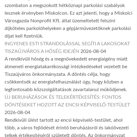
szombaton a megszokott hétköznapi parkolási szabályok
lesznek érvényben Miskolcon. Ez azt jelenti, hogy a Miskolci
Városgazda Nonprofit Kft. által üzemeltetett felszíni
díjköteles parkolóhelyeken a gépjárművezetőknek parkolási
díjat kell fizetniük.
INGYENES ESTI STRANDOLÁSSAL SEGÍTI A LAKOSOKAT
TISZAÚJVÁROS A HŐSÉG IDEJÉN
2026-08-04
A rendkívüli hőség és a megnövekedett energiaigény miatt
átmeneti energiatakarékossági intézkedéseket vezetett be
Tiszaújváros önkormányzata. A döntés célja, hogy
csökkentsék az energiafelhasználást úgy, hogy közben a
legfontosabb közszolgáltatások zavartalanul működjenek.
ÚJ BERUHÁZÁSOK ÉS TELEKÉRTÉKESÍTÉS: FONTOS
DÖNTÉSEKET HOZOTT AZ ENCSI KÉPVISELŐ-TESTÜLET
2026-08-04
Rendkívüli ülést tartott az encsi képviselő-testület, ahol
több, a város fejlődését érintő beruházásról és lakóövezeti
telkek értékesítéséről született döntés. Az önkormányzat