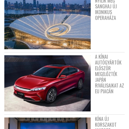
NYÍLIK MEG
SANGHAJ ÚJ
IKONIKUS
OPERAHÁZA
A KÍNAI
AUTÓGYÁRTÓK
ELŐSZÖR
MEGELŐZTÉK
JAPÁN
RIVÁLISAIKAT AZ
EU PIACÁN
KÍNA ÚJ
KORSZAKOT