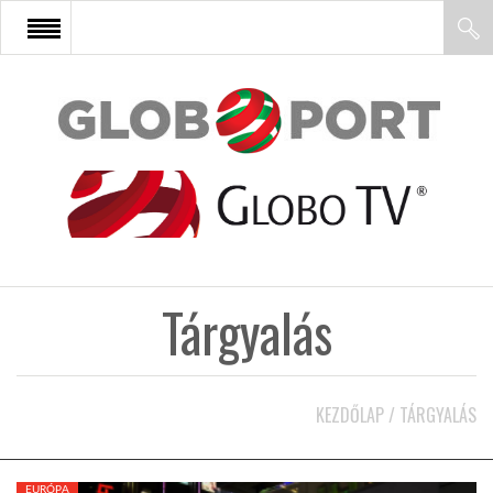
FŐOLDAL
AFRIKA
EURÓPA
Tárgyalás
ÁZSIA
ÉSZAK-AMERIKA
KEZDŐLAP
/
TÁRGYALÁS
LATIN-AMERIKA
EURÓPA