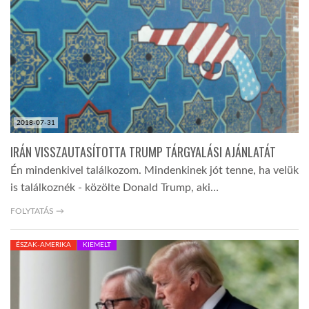
TROPICALMAGAZIN
GLOBOTV
AFRIKA TUDÁSTÁR
2018-07-31
IRÁN VISSZAUTASÍTOTTA TRUMP TÁRGYALÁSI AJÁNLATÁT
A NAP SZÉPE
Én mindenkivel találkozom. Mindenkinek jót tenne, ha velük
is találkoznék - közölte Donald Trump, aki…
LINKTR.EE
FOLYTATÁS →
ÉSZAK-AMERIKA
KIEMELT
GLOBOZSARU
DOBRAVERO.HU