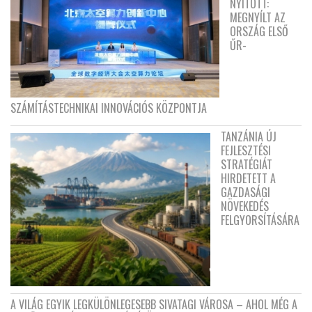
NYITOTT:
MEGNYÍLT AZ
ORSZÁG ELSŐ
ŰR-
SZÁMÍTÁSTECHNIKAI INNOVÁCIÓS KÖZPONTJA
TANZÁNIA ÚJ
FEJLESZTÉSI
STRATÉGIÁT
HIRDETETT A
GAZDASÁGI
NÖVEKEDÉS
FELGYORSÍTÁSÁRA
A VILÁG EGYIK LEGKÜLÖNLEGESEBB SIVATAGI VÁROSA – AHOL MÉG A