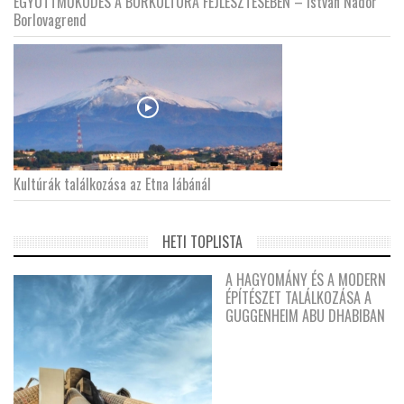
EGYÜTTMŰKÖDÉS A BORKULTÚRA FEJLESZTÉSÉBEN – István Nádor
Borlovagrend
Kultúrák találkozása az Etna lábánál
HETI TOPLISTA
A HAGYOMÁNY ÉS A MODERN
ÉPÍTÉSZET TALÁLKOZÁSA A
GUGGENHEIM ABU DHABIBAN