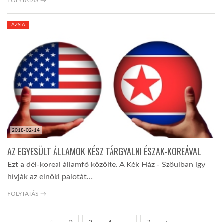
FOLYTATÁS →
ÁZSIA
2018-02-14
AZ EGYESÜLT ÁLLAMOK KÉSZ TÁRGYALNI ÉSZAK-KOREÁVAL
Ezt a dél-koreai államfő közölte. A Kék Ház - Szöulban így
hívják az elnöki palotát…
FOLYTATÁS →