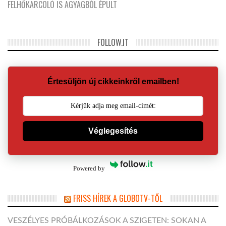
FELHŐKARCOLÓ IS AGYAGBÓL ÉPÜLT
FOLLOW.IT
Értesüljön új cikkeinkről emailben!
Véglegesítés
Powered by
FRISS HÍREK A GLOBOTV-TŐL
VESZÉLYES PRÓBÁLKOZÁSOK A SZIGETEN: SOKAN A