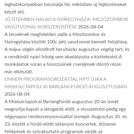
leghatékonyabban használja fel, miközben új fejlesztéseket
készít elő.
JÓ ÜTEMBEN HALAD A NYÍREGYHÁZA–MEZŐZOMBOR
VASÚTVONAL KORSZERŰSÍTÉSE
2026-08-04
A terveknek megfelelően zajlik a Mezőzombor és
Nyíregyháza közötti 100c jelű vasútvonal kiemelt felújítása.
A május végén elindított beruházás augusztus végéig tart, és
a rendkívüli nyári hőség sem akadályozta a kivitelezést.A
munkálatok során a hosszúsínek cseréjének döntő része
már elkészült.
ÜNNEPI PROGRAMSOROZATTAL NYIT ÚJRA A
MISKOLCTAPOLCAI BARLANGFÜRDŐ AUGUSZTUSBAN
2026-08-04
A Miskolctapolcai Barlangfürdő augusztus 20-án ismét
megnyitja kapuit a látogatók előtt, a visszatérést pedig egy
négynapos rendezvénysorozattal ünnepli. Augusztus 20. és
23. között a fürdő előtti sétányon koncertek, élőzenei
fellépések és szórakoztató programok várják az