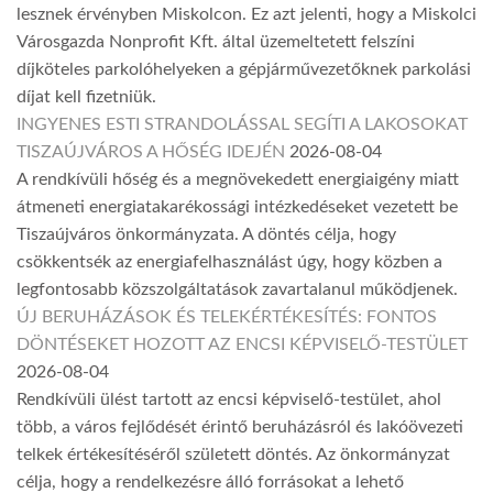
lesznek érvényben Miskolcon. Ez azt jelenti, hogy a Miskolci
Városgazda Nonprofit Kft. által üzemeltetett felszíni
díjköteles parkolóhelyeken a gépjárművezetőknek parkolási
díjat kell fizetniük.
INGYENES ESTI STRANDOLÁSSAL SEGÍTI A LAKOSOKAT
TISZAÚJVÁROS A HŐSÉG IDEJÉN
2026-08-04
A rendkívüli hőség és a megnövekedett energiaigény miatt
átmeneti energiatakarékossági intézkedéseket vezetett be
Tiszaújváros önkormányzata. A döntés célja, hogy
csökkentsék az energiafelhasználást úgy, hogy közben a
legfontosabb közszolgáltatások zavartalanul működjenek.
ÚJ BERUHÁZÁSOK ÉS TELEKÉRTÉKESÍTÉS: FONTOS
DÖNTÉSEKET HOZOTT AZ ENCSI KÉPVISELŐ-TESTÜLET
2026-08-04
Rendkívüli ülést tartott az encsi képviselő-testület, ahol
több, a város fejlődését érintő beruházásról és lakóövezeti
telkek értékesítéséről született döntés. Az önkormányzat
célja, hogy a rendelkezésre álló forrásokat a lehető