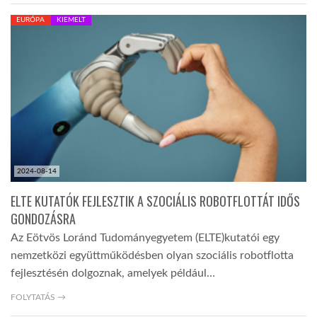
EURÓPA
KIEMELT
2024-08-14
ELTE KUTATÓK FEJLESZTIK A SZOCIÁLIS ROBOTFLOTTÁT IDŐS
GONDOZÁSRA
Az Eötvös Loránd Tudományegyetem (ELTE)kutatói egy
nemzetközi együttműködésben olyan szociális robotflotta
fejlesztésén dolgoznak, amelyek például…
FOLYTATÁS →