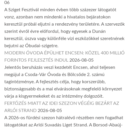
06
A Sziget Fesztivál minden évben több százezer látogatót
vonz, azonban nem mindenki a hivatalos bejáratokon
keresztül próbál eljutni a rendezvény területére. A szervezők
szerint évről évre előfordul, hogy egyesek a Dunán
keresztül, úszva vagy különféle vízi eszközökkel szeretnének
bejutni az Óbudai-szigetre.
MODERN ÓVODA ÉPÜLHET ENCSEN: KÖZEL 400 MILLIÓ
FORINTOS FEJLESZTÉS INDUL
2026-08-05
Jelentős beruházás veszi kezdetét Encsen, ahol teljesen
megújul a Csoda-Vár Óvoda és Bölcsőde 2. számú
tagintézménye. A fejlesztés célja, hogy korszerűbb,
biztonságosabb és a mai elvárásoknak megfelelő környezet
várja a kisgyermekeket és az intézmény dolgozóit.
FERTŐZÉS MIATT AZ IDEI SZEZON VÉGÉIG BEZÁRT AZ
ARLÓI STRAND
2026-08-05
A 2026-os fürdési szezon hátralévő részében nem fogadhat
látogatókat az Arlói Suvadás Liget Strand. A Borsod-Abaúj-