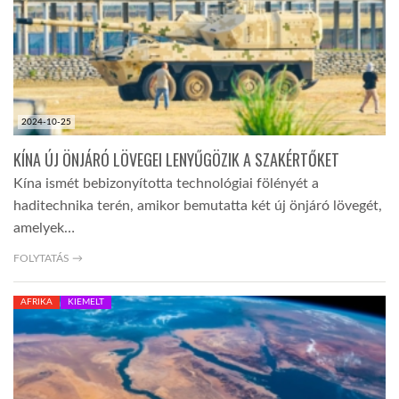
2024-10-25
KÍNA ÚJ ÖNJÁRÓ LÖVEGEI LENYŰGÖZIK A SZAKÉRTŐKET
Kína ismét bebizonyította technológiai fölényét a
haditechnika terén, amikor bemutatta két új önjáró lövegét,
amelyek…
FOLYTATÁS →
AFRIKA
KIEMELT