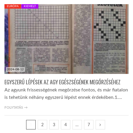
EURÓPA
KIEMELT
2024-08-12
EGYSZERŰ LÉPÉSEK AZ AGY EGÉSZSÉGÉNEK MEGŐRZÉSÉHEZ
Az agyunk frissességének megőrzése fontos, és már fiatalon
is tehetünk néhány egyszerű lépést ennek érdekében.1.…
FOLYTATÁS →
1
2
3
4
…
7