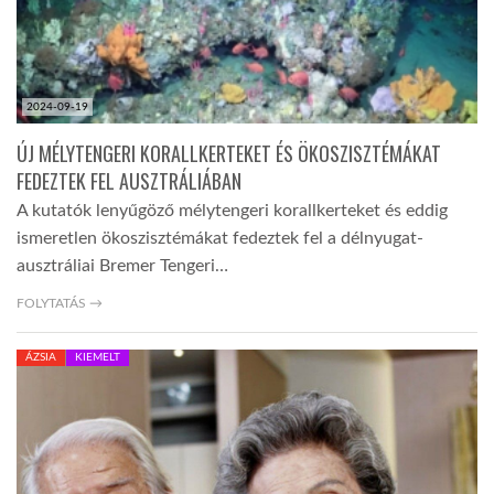
2024-09-19
ÚJ MÉLYTENGERI KORALLKERTEKET ÉS ÖKOSZISZTÉMÁKAT
FEDEZTEK FEL AUSZTRÁLIÁBAN
A kutatók lenyűgöző mélytengeri korallkerteket és eddig
ismeretlen ökoszisztémákat fedeztek fel a délnyugat-
ausztráliai Bremer Tengeri…
FOLYTATÁS →
ÁZSIA
KIEMELT