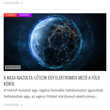
FOLYTATÁS →
EURÓPA
KIEMELT
2024-09-04
A NASA IGAZOLTA: LÉTEZIK EGY ELEKTROMOS MEZŐ A FÖLD
KÖRÜL
A NASA kutatói egy régóta fennálló feltételezést igazoltak:
felfedeztek egy, az egész Földet körülvevő elektromos…
FOLYTATÁS →