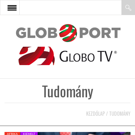
FŐOLDAL
AFRIKA
EURÓPA
Tudomány
ÁZSIA
ÉSZAK-AMERIKA
KEZDŐLAP
/
TUDOMÁNY
LATIN-AMERIKA
AFRIKA
KIEMELT