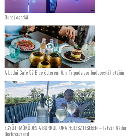
Dubaj csodái
A budai Cafe 57 Blue étterem 6. a Tripadvisor budapesti listáján
EGYÜTTMŰKÖDÉS A BORKULTÚRA FEJLESZTÉSÉBEN – István Nádor
Borlovagrend