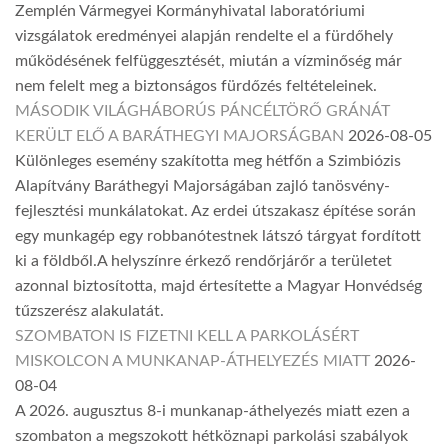
Zemplén Vármegyei Kormányhivatal laboratóriumi
vizsgálatok eredményei alapján rendelte el a fürdőhely
működésének felfüggesztését, miután a vízminőség már
nem felelt meg a biztonságos fürdőzés feltételeinek.
MÁSODIK VILÁGHÁBORÚS PÁNCÉLTÖRŐ GRÁNÁT
KERÜLT ELŐ A BARÁTHEGYI MAJORSÁGBAN
2026-08-05
Különleges esemény szakította meg hétfőn a Szimbiózis
Alapítvány Baráthegyi Majorságában zajló tanösvény-
fejlesztési munkálatokat. Az erdei útszakasz építése során
egy munkagép egy robbanótestnek látszó tárgyat fordított
ki a földből.A helyszínre érkező rendőrjárőr a területet
azonnal biztosította, majd értesítette a Magyar Honvédség
tűzszerész alakulatát.
SZOMBATON IS FIZETNI KELL A PARKOLÁSÉRT
MISKOLCON A MUNKANAP-ÁTHELYEZÉS MIATT
2026-
08-04
A 2026. augusztus 8-i munkanap-áthelyezés miatt ezen a
szombaton a megszokott hétköznapi parkolási szabályok