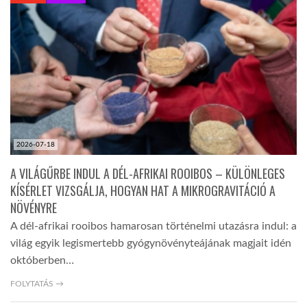
KÖZEL-KELET
AUSZTRÁLIA
A VILÁG ITTHON
2026-07-18
MÉDIA
A VILÁGŰRBE INDUL A DÉL-AFRIKAI ROOIBOS – KÜLÖNLEGES
KÍSÉRLET VIZSGÁLJA, HOGYAN HAT A MIKROGRAVITÁCIÓ A
NÖVÉNYRE
A dél-afrikai rooibos hamarosan történelmi utazásra indul: a
világ egyik legismertebb gyógynövényteájának magjait idén
GLOBOTV BP
októberben…
FOLYTATÁS →
HÍR3D