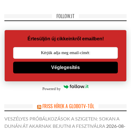
FOLLOW.IT
Értesüljön új cikkeinkről emailben!
Véglegesítés
Powered by
FRISS HÍREK A GLOBOTV-TŐL
VESZÉLYES PRÓBÁLKOZÁSOK A SZIGETEN: SOKAN A
DUNÁN ÁT AKARNAK BEJUTNI A FESZTIVÁLRA
2026-08-