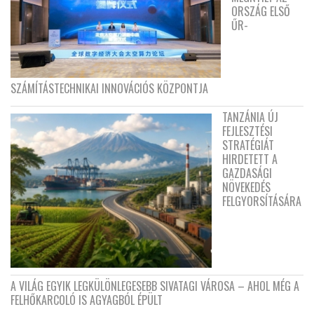
ORSZÁG ELSŐ
ŰR-
SZÁMÍTÁSTECHNIKAI INNOVÁCIÓS KÖZPONTJA
TANZÁNIA ÚJ
FEJLESZTÉSI
STRATÉGIÁT
HIRDETETT A
GAZDASÁGI
NÖVEKEDÉS
FELGYORSÍTÁSÁRA
A VILÁG EGYIK LEGKÜLÖNLEGESEBB SIVATAGI VÁROSA – AHOL MÉG A
FELHŐKARCOLÓ IS AGYAGBÓL ÉPÜLT