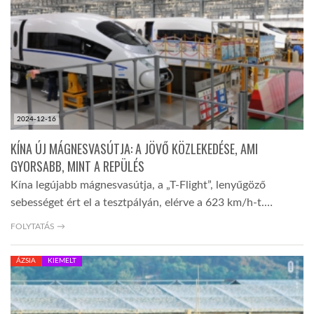
LATIMO.HU
GLOBOBOOK
2024-12-16
KÍNA ÚJ MÁGNESVASÚTJA: A JÖVŐ KÖZLEKEDÉSE, AMI
GYORSABB, MINT A REPÜLÉS
Kína legújabb mágnesvasútja, a „T-Flight”, lenyűgöző
sebességet ért el a tesztpályán, elérve a 623 km/h-t.…
FOLYTATÁS →
ÁZSIA
KIEMELT