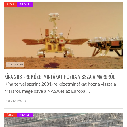
ÁZSIA
KIEMELT
TROPICALMAGAZIN
GLOBOTV
AFRIKA TUDÁSTÁR
2024-12-20
A NAP SZÉPE
KÍNA 2031-RE KŐZETMINTÁKAT HOZNA VISSZA A MARSRÓL
Kína tervei szerint 2031-re kőzetmintákat hozna vissza a
LINKTR.EE
Marsról, megelőzve a NASA és az Európai…
FOLYTATÁS →
GLOBOZSARU
ÁZSIA
KIEMELT
DOBRAVERO.HU