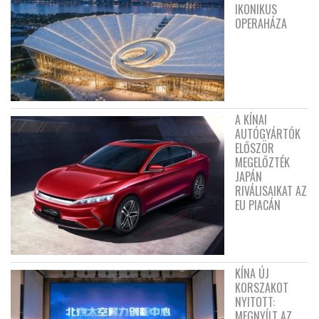
IKONIKUS
OPERAHÁZA
A KÍNAI
AUTÓGYÁRTÓK
ELŐSZÖR
MEGELŐZTÉK
JAPÁN
RIVÁLISAIKAT AZ
EU PIACÁN
KÍNA ÚJ
KORSZAKOT
NYITOTT:
MEGNYÍLT AZ