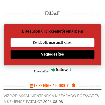
FOLLOW.IT
Értesüljön új cikkeinkről emailben!
Véglegesítés
Powered by
FRISS HÍREK A GLOBOTV-TŐL
VÍZPÓTLÁSSAL MENTENÉK A KISZÁRADÓ BÓZSVÁT ÉS
A KEMENCE-PATAKOT
2026-08-08