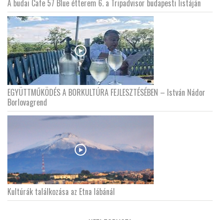
A budai Cafe 57 Blue étterem 6. a Tripadvisor budapesti listáján
EGYÜTTMŰKÖDÉS A BORKULTÚRA FEJLESZTÉSÉBEN – István Nádor
Borlovagrend
Kultúrák találkozása az Etna lábánál