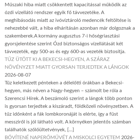
Műszaki hiba miatt csökkentett kapacitással működik az
ózdi vízellátó rendszer egyik fő távvezetéke. A
meghibásodás miatt az ivóvíztároló medencék feltöltése is
nehezebbé vált, a hiba elhárításán azonban már dolgoznak a
szakemberek.A kormány augusztus 7-i hőségriasztási
gyorsjelentése szerint Ózd biztonságos vízellátását két
távvezeték, egy 500-as és egy 600-as vezeték biztosítja.
TŰZ ÜTÖTT KI A BEKECSI-HEGYEN, A SZÁRAZ
NÖVÉNYZET MIATT GYORSAN TERJEDTEK A LÁNGOK
2026-08-07
Tűz keletkezett pénteken a délelőtti órákban a Bekecsi-
hegyen, más néven a Nagy-hegyen – számolt be róla a
Szerencsi Hírek. A beszámoló szerint a lángok több ponton
is gyorsan terjedtek a kiszáradt, földközeli növényzetben. A
tűz időnként a fák lombkoronáját is elérte, így a füst
messziről is jól látható volt. A környéken jelentős számban
találhatók szőlőültetvények, […]
BŐVÍTENÉ NAPERŐMŰVÉT A MISKOLCI EGYETEM
2026-