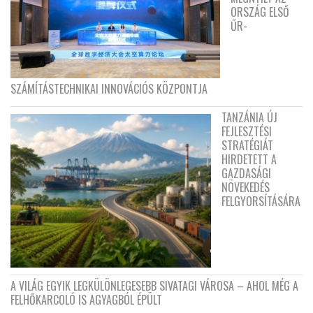
ORSZÁG ELSŐ
ŰR-
SZÁMÍTÁSTECHNIKAI INNOVÁCIÓS KÖZPONTJA
TANZÁNIA ÚJ
FEJLESZTÉSI
STRATÉGIÁT
HIRDETETT A
GAZDASÁGI
NÖVEKEDÉS
FELGYORSÍTÁSÁRA
A VILÁG EGYIK LEGKÜLÖNLEGESEBB SIVATAGI VÁROSA – AHOL MÉG A
FELHŐKARCOLÓ IS AGYAGBÓL ÉPÜLT