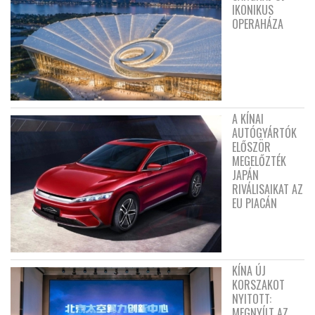
IKONIKUS
OPERAHÁZA
A KÍNAI
AUTÓGYÁRTÓK
ELŐSZÖR
MEGELŐZTÉK
JAPÁN
RIVÁLISAIKAT AZ
EU PIACÁN
KÍNA ÚJ
KORSZAKOT
NYITOTT:
MEGNYÍLT AZ