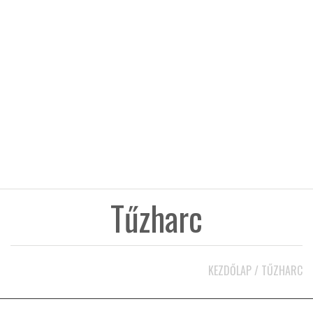
KÖZEL-KELET
AUSZTRÁLIA
A VILÁG ITTHON
MÉDIA
Tűzharc
GLOBOTV BP
KEZDŐLAP
/
TŰZHARC
HÍR3D