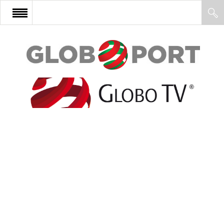
FŐOLDAL
AFRIKA
EURÓPA
ÁZSIA
ÉSZAK-AMERIKA
LATIN-AMERIKA