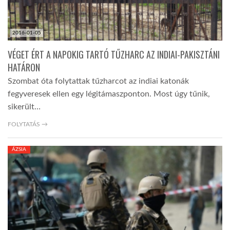
2016-01-05
VÉGET ÉRT A NAPOKIG TARTÓ TŰZHARC AZ INDIAI-PAKISZTÁNI
HATÁRON
Szombat óta folytattak tűzharcot az indiai katonák
fegyveresek ellen egy légitámaszponton. Most úgy tűnik,
sikerült…
FOLYTATÁS →
ÁZSIA