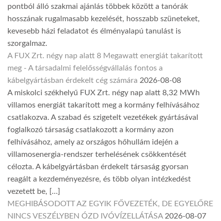
pontból álló szakmai ajánlás többek között a tanórák
hosszának rugalmasabb kezelését, hosszabb szüneteket,
kevesebb házi feladatot és élményalapú tanulást is
szorgalmaz.
A FUX Zrt. négy nap alatt 8 Megawatt energiát takarított
meg - A társadalmi felelősségvállalás fontos a
kábelgyártásban érdekelt cég számára
2026-08-08
A miskolci székhelyű FUX Zrt. négy nap alatt 8,32 MWh
villamos energiát takarított meg a kormány felhívásához
csatlakozva. A szabad és szigetelt vezetékek gyártásával
foglalkozó társaság csatlakozott a kormány azon
felhívásához, amely az országos hőhullám idején a
villamosenergia-rendszer terhelésének csökkentését
célozta. A kábelgyártásban érdekelt társaság gyorsan
reagált a kezdeményezésre, és több olyan intézkedést
vezetett be, […]
MEGHIBÁSODOTT AZ EGYIK FŐVEZETÉK, DE EGYELŐRE
NINCS VESZÉLYBEN ÓZD IVÓVÍZELLÁTÁSA
2026-08-07