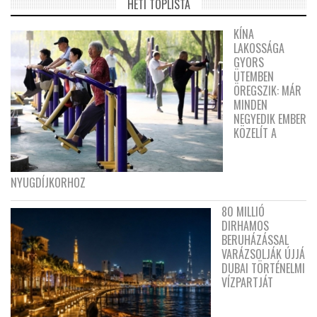
HETI TOPLISTA
KÍNA
LAKOSSÁGA
GYORS
ÜTEMBEN
ÖREGSZIK: MÁR
MINDEN
NEGYEDIK EMBER
KÖZELÍT A
NYUGDÍJKORHOZ
80 MILLIÓ
DIRHAMOS
BERUHÁZÁSSAL
VARÁZSOLJÁK ÚJJÁ
DUBAI TÖRTÉNELMI
VÍZPARTJÁT