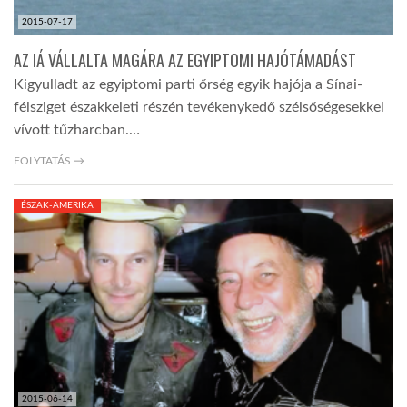
2015-07-17
AZ IÁ VÁLLALTA MAGÁRA AZ EGYIPTOMI HAJÓTÁMADÁST
Kigyulladt az egyiptomi parti őrség egyik hajója a Sínai-
félsziget északkeleti részén tevékenykedő szélsőségesekkel
vívott tűzharcban.…
FOLYTATÁS →
ÉSZAK-AMERIKA
2015-06-14