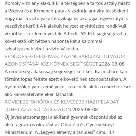
Komoly vízhiány alakult ki a térségben a tartós aszály miatt:
a Bózsva és a Kemence-patak vízszintje annyira lecsökkent,
hogy már a vízfolyások élővilága és ökológiai egyensúlya is
veszélybe került.A kialakult helyzet enyhítésére rendkívüli
vízpótlást kezdeményeztek. A Perlit-92 Kft. segítségével a
következő két hétben naponta két alkalommal
szivattyúznak vizet a vízfolyásokba.
RENDŐRSÉGI FELHÍVÁS: KAZINCBARCIKAI TOLVAJOK
AZONOSÍTÁSÁHOZ KÉRNEK SEGÍTSÉGET
2026-08-08
A rendőrség a lakosság segítségét kéri két, Kazincbarcikán
történt lopás feltételezett elkövetőinek azonosításában. A
nyomozók olyan személyeket keresnek, akik a rendelkezésre
álló kamerafelvételeken láthatók.
RÖVIDEBB TANÓRÁK ÉS KEVESEBB HÁZI FELADAT
JÖHET AZ ALSÓ TAGOZATON
2026-08-08
Új javaslatcsomaggal alakítaná gyermekközpontúbbá az
alsó tagozatos oktatást az Oktatási és Gyermekügyi
Minisztérium. A „Legyen élmény a tanulás!” című, 14