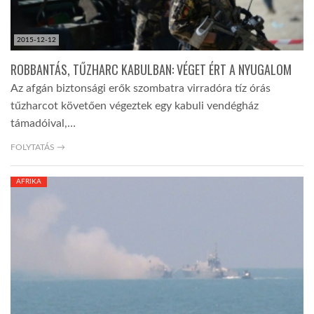
2015-12-12
ROBBANTÁS, TŰZHARC KABULBAN: VÉGET ÉRT A NYUGALOM
Az afgán biztonsági erők szombatra virradóra tíz órás
tűzharcot követően végeztek egy kabuli vendégház
támadóival,…
FOLYTATÁS →
AFRIKA