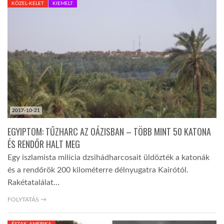
KÖZEL-KELET
KIEMELT
TROPICALMAGAZIN
GLOBOTV
AFRIKA TUDÁSTÁR
2017-10-21
A NAP SZÉPE
EGYIPTOM: TŰZHARC AZ OÁZISBAN – TÖBB MINT 50 KATONA
ÉS RENDŐR HALT MEG
LINKTR.EE
Egy iszlamista milícia dzsihádharcosait üldözték a katonák
és a rendőrök 200 kilométerre délnyugatra Kairótól.
GLOBOZSARU
Rakétatalálat…
FOLYTATÁS →
DOBRAVERO.HU
ÉSZAK-AMERIKA