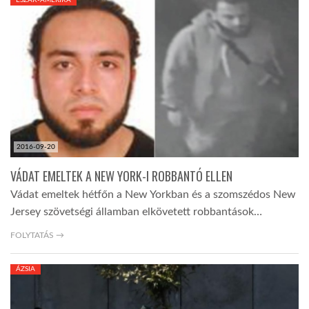
LATIMO.HU
GLOBOBOOK
2016-09-20
VÁDAT EMELTEK A NEW YORK-I ROBBANTÓ ELLEN
Vádat emeltek hétfőn a New Yorkban és a szomszédos New
Jersey szövetségi államban elkövetett robbantások…
FOLYTATÁS →
ÁZSIA