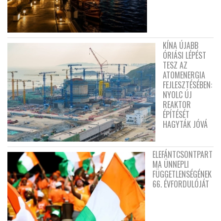
KÍNA ÚJABB
ÓRIÁSI LÉPÉST
TESZ AZ
ATOMENERGIA
FEJLESZTÉSÉBEN:
NYOLC ÚJ
REAKTOR
ÉPÍTÉSÉT
HAGYTÁK JÓVÁ
ELEFÁNTCSONTPART
MA ÜNNEPLI
FÜGGETLENSÉGÉNEK
66. ÉVFORDULÓJÁT