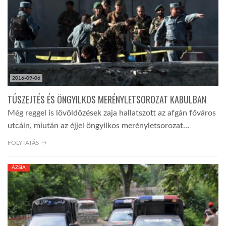
2016-09-06
TÚSZEJTÉS ÉS ÖNGYILKOS MERÉNYLETSOROZAT KABULBAN
Még reggel is lövöldözések zaja hallatszott az afgán főváros
utcáin, miután az éjjel öngyilkos merényletsorozat…
FOLYTATÁS →
ÁZSIA