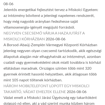
08-06
Jelentős energetikai fejlesztést tervez a Miskolci Egyetem:
az intézmény bővítené a jelenlegi napelemes rendszerét,
hogy még nagyobb arányban fedezhesse saját
villamosenergia-igényét megújuló forrásból.
NEGYVEN CSECSEMŐ VÁRJA A HAZAJUTÁST A
MISKOLCI KÓRHÁZBAN
2026-08-06
A Borsod-Abaúj-Zemplén Vármegyei Központi Kórházban
jelenleg negyven olyan csecsemő tartózkodik, akik egészségi
állapotuk alapján már elhagyhatnák az intézményt, azonban
családi vagy gyermekvédelmi okok miatt továbbra is kórházi
ellátásban maradnak. Országos szinten több mint 320
gyermek érintett hasonló helyzetben, akik átlagosan több
mint 105 napot töltenek kórházban.
HÁROM MOBILTELEFONT LOPOTT EGY MISKOLCI
TAKARÍTÓ, VÁDAT EMELTEK ELLENE
2026-08-06
Vádat emelt a Miskolci Járási Ügyészség egy takarítóként
dolgozó nő ellen, aki a vád szerint munka közben három