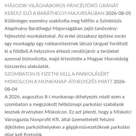
MÁSODIK VILÁGHÁBORÚS PÁNCÉLTÖRŐ GRÁNÁT
KERÜLT ELŐ A BARÁTHEGYI MAJORSÁGBAN
2026-08-05
Különleges esemény szakította meg hétfőn a Szimbiózis
Alapítvány Baráthegyi Majorságában zajló tanösvény-
fejlesztési munkálatokat. Az erdei útszakasz építése során
egy munkagép egy robbanótestnek látszó tárgyat fordított
ki a földből.A helyszínre érkező rendőrjárőr a területet
azonnal biztosította, majd értesítette a Magyar Honvédség
tűzszerész alakulatát.
SZOMBATON IS FIZETNI KELL A PARKOLÁSÉRT
MISKOLCON A MUNKANAP-ÁTHELYEZÉS MIATT
2026-
08-04
A 2026. augusztus 8-i munkanap-áthelyezés miatt ezen a
szombaton a megszokott hétköznapi parkolási szabályok
lesznek érvényben Miskolcon. Ez azt jelenti, hogy a Miskolci
Városgazda Nonprofit Kft. által üzemeltetett felszíni
díjköteles parkolóhelyeken a gépjárművezetőknek parkolási
díjat kell fizetniük.