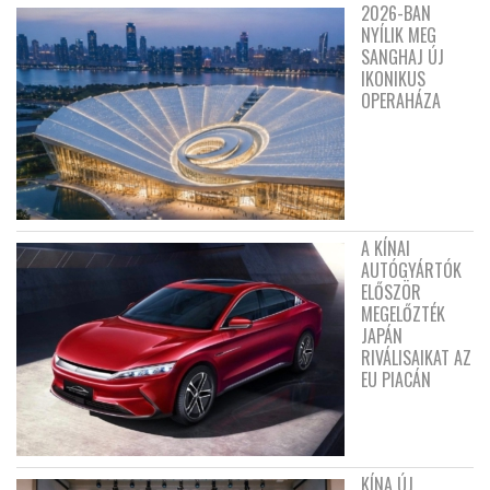
2026-BAN
NYÍLIK MEG
SANGHAJ ÚJ
IKONIKUS
OPERAHÁZA
A KÍNAI
AUTÓGYÁRTÓK
ELŐSZÖR
MEGELŐZTÉK
JAPÁN
RIVÁLISAIKAT AZ
EU PIACÁN
KÍNA ÚJ