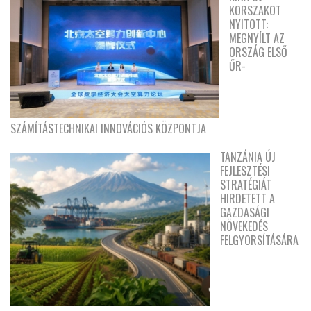
KORSZAKOT
NYITOTT:
MEGNYÍLT AZ
ORSZÁG ELSŐ
ŰR-
SZÁMÍTÁSTECHNIKAI INNOVÁCIÓS KÖZPONTJA
TANZÁNIA ÚJ
FEJLESZTÉSI
STRATÉGIÁT
HIRDETETT A
GAZDASÁGI
NÖVEKEDÉS
FELGYORSÍTÁSÁRA