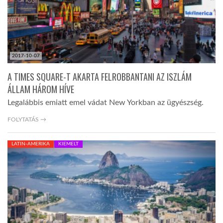
2017-10-07
A TIMES SQUARE-T AKARTA FELROBBANTANI AZ ISZLÁM
ÁLLAM HÁROM HÍVE
Legalábbis emiatt emel vádat New Yorkban az ügyészség.
FOLYTATÁS →
LATIN-AMERIKA
KIEMELT