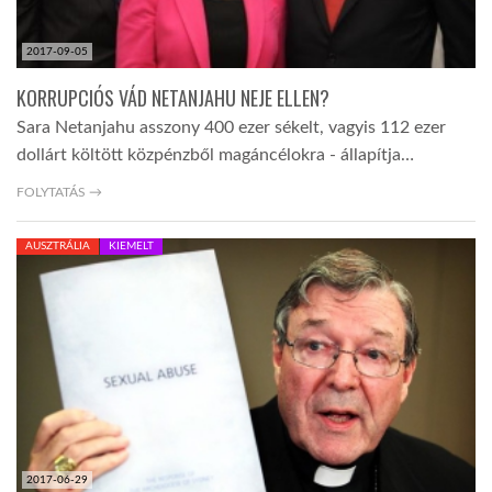
2017-09-05
KORRUPCIÓS VÁD NETANJAHU NEJE ELLEN?
Sara Netanjahu asszony 400 ezer sékelt, vagyis 112 ezer
dollárt költött közpénzből magáncélokra - állapítja…
FOLYTATÁS →
AUSZTRÁLIA
KIEMELT
2017-06-29