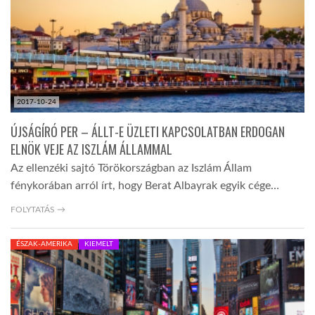
LATIMO.HU
GLOBOBOOK
2017-10-24
ÚJSÁGÍRÓ PER – ÁLLT-E ÜZLETI KAPCSOLATBAN ERDOGAN
ELNÖK VEJE AZ ISZLÁM ÁLLAMMAL
Az ellenzéki sajtó Törökországban az Iszlám Állam
fénykorában arról írt, hogy Berat Albayrak egyik cége…
FOLYTATÁS →
ÉSZAK-AMERIKA
KIEMELT