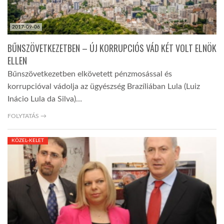
2017-09-06
BŰNSZÖVETKEZETBEN – ÚJ KORRUPCIÓS VÁD KÉT VOLT ELNÖK
ELLEN
Bűnszövetkezetben elkövetett pénzmosással és
korrupcióval vádolja az ügyészség Brazíliában Lula (Luiz
Inácio Lula da Silva)…
FOLYTATÁS →
KÖZEL-KELET