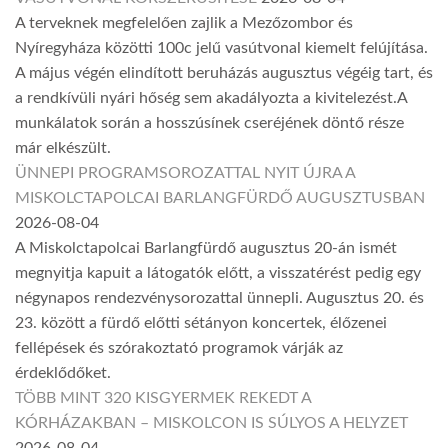
A terveknek megfelelően zajlik a Mezőzombor és
Nyíregyháza közötti 100c jelű vasútvonal kiemelt felújítása.
A május végén elindított beruházás augusztus végéig tart, és
a rendkívüli nyári hőség sem akadályozta a kivitelezést.A
munkálatok során a hosszúsínek cseréjének döntő része
már elkészült.
ÜNNEPI PROGRAMSOROZATTAL NYIT ÚJRA A
MISKOLCTAPOLCAI BARLANGFÜRDŐ AUGUSZTUSBAN
2026-08-04
A Miskolctapolcai Barlangfürdő augusztus 20-án ismét
megnyitja kapuit a látogatók előtt, a visszatérést pedig egy
négynapos rendezvénysorozattal ünnepli. Augusztus 20. és
23. között a fürdő előtti sétányon koncertek, élőzenei
fellépések és szórakoztató programok várják az
érdeklődőket.
TÖBB MINT 320 KISGYERMEK REKEDT A
KÓRHÁZAKBAN – MISKOLCON IS SÚLYOS A HELYZET
2026-08-04