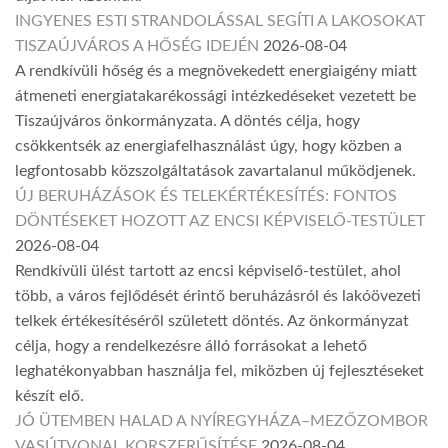
INGYENES ESTI STRANDOLÁSSAL SEGÍTI A LAKOSOKAT
TISZAÚJVÁROS A HŐSÉG IDEJÉN
2026-08-04
A rendkívüli hőség és a megnövekedett energiaigény miatt
átmeneti energiatakarékossági intézkedéseket vezetett be
Tiszaújváros önkormányzata. A döntés célja, hogy
csökkentsék az energiafelhasználást úgy, hogy közben a
legfontosabb közszolgáltatások zavartalanul működjenek.
ÚJ BERUHÁZÁSOK ÉS TELEKÉRTÉKESÍTÉS: FONTOS
DÖNTÉSEKET HOZOTT AZ ENCSI KÉPVISELŐ-TESTÜLET
2026-08-04
Rendkívüli ülést tartott az encsi képviselő-testület, ahol
több, a város fejlődését érintő beruházásról és lakóövezeti
telkek értékesítéséről született döntés. Az önkormányzat
célja, hogy a rendelkezésre álló forrásokat a lehető
leghatékonyabban használja fel, miközben új fejlesztéseket
készít elő.
JÓ ÜTEMBEN HALAD A NYÍREGYHÁZA–MEZŐZOMBOR
VASÚTVONAL KORSZERŰSÍTÉSE
2026-08-04