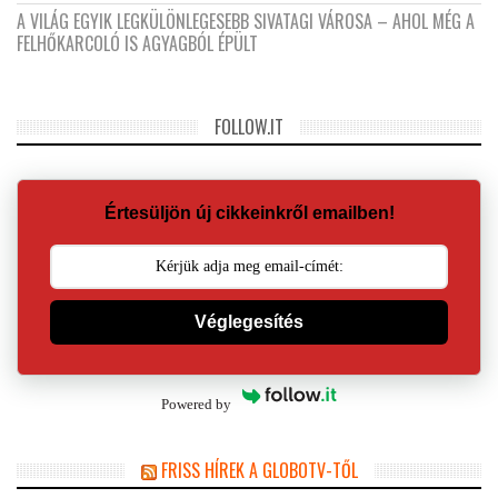
A VILÁG EGYIK LEGKÜLÖNLEGESEBB SIVATAGI VÁROSA – AHOL MÉG A
FELHŐKARCOLÓ IS AGYAGBÓL ÉPÜLT
FOLLOW.IT
Értesüljön új cikkeinkről emailben!
Véglegesítés
Powered by
FRISS HÍREK A GLOBOTV-TŐL