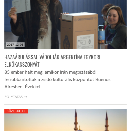
TROPICALMAGAZIN
GLOBOTV
2017-12-08
AFRIKA TUDÁSTÁR
HAZAÁRULÁSSAL VÁDOLJÁK ARGENTÍNA EGYKORI
ELNÖKASSZONYÁT
A NAP SZÉPE
85 ember halt meg, amikor Irán megbízásából
felrobbantották a zsidó kulturális központot Buenos
Airesben. Évekkel…
LINKTR.EE
FOLYTATÁS →
GLOBOZSARU
KÖZEL-KELET
DOBRAVERO.HU