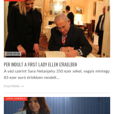
KÖZEL-KELET
AUSZTRÁLIA
A VILÁG ITTHON
2018-10-08
MÉDIA
PER INDULT A FIRST LADY ELLEN IZRAELBEN
A vád szerint Sara Netanjahu 350 ezer sékel, vagyis mintegy
83 ezer euró értékben rendelt…
FOLYTATÁS →
GLOBOTV BP
LATIN-AMERIKA
HÍR3D