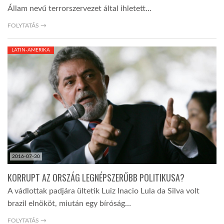
Állam nevű terrorszervezet által ihletett…
FOLYTATÁS →
LATIN-AMERIKA
2016-07-30
KORRUPT AZ ORSZÁG LEGNÉPSZERŰBB POLITIKUSA?
A vádlottak padjára ültetik Luiz Inacio Lula da Silva volt
brazil elnököt, miután egy bíróság…
FOLYTATÁS →