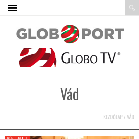
FŐOLDAL
AFRIKA
EURÓPA
Vád
ÁZSIA
ÉSZAK-AMERIKA
KEZDŐLAP
/
VÁD
LATIN-AMERIKA
KÖZEL-KELET