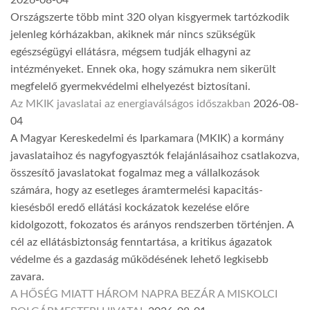
Országszerte több mint 320 olyan kisgyermek tartózkodik
jelenleg kórházakban, akiknek már nincs szükségük
egészségügyi ellátásra, mégsem tudják elhagyni az
intézményeket. Ennek oka, hogy számukra nem sikerült
megfelelő gyermekvédelmi elhelyezést biztosítani.
Az MKIK javaslatai az energiaválságos időszakban
2026-08-
04
A Magyar Kereskedelmi és Iparkamara (MKIK) a kormány
javaslataihoz és nagyfogyasztók felajánlásaihoz csatlakozva,
összesítő javaslatokat fogalmaz meg a vállalkozások
számára, hogy az esetleges áramtermelési kapacitás-
kiesésből eredő ellátási kockázatok kezelése előre
kidolgozott, fokozatos és arányos rendszerben történjen. A
cél az ellátásbiztonság fenntartása, a kritikus ágazatok
védelme és a gazdaság működésének lehető legkisebb
zavara.
A HŐSÉG MIATT HÁROM NAPRA BEZÁR A MISKOLCI