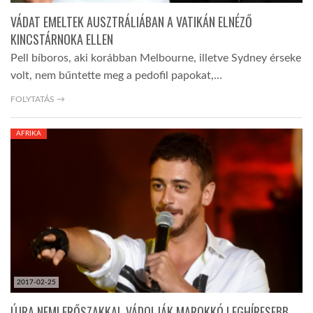
VÁDAT EMELTEK AUSZTRÁLIÁBAN A VATIKÁN ELNÉZŐ
KINCSTÁRNOKA ELLEN
Pell bíboros, aki korábban Melbourne, illetve Sydney érseke
volt, nem bűntette meg a pedofil papokat,…
FOLYTATÁS →
AFRIKA
2017-02-25
ÚJRA NEMI ERŐSZAKKAL VÁDOLJÁK MAROKKÓ LEGHÍRESEBB