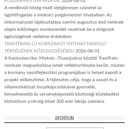
POLGÁRMESTERI HIVATAL
2026-08-01
A rendkívüli hőség miatt ideiglenesen szünetel az
ügyfélfogadás a miskolci polgármesteri hivatalban. Az
önkormányzat tájékoztatása szerint augusztus első hetének
elején különleges munkarendet vezetnek be a dolgozók
egészségének védelme érdekében.
TRAMTRAIN ÚJ KORSZAKOT NYITHAT MISKOLC
TÉRSÉGÉNEK KÖZLEKEDÉSÉBEN
2026-08-01
A Kazincbarcika–Miskolc–Tiszaújváros közötti TramTrain-
rendszer megvalósítása ismét reflektorfénybe került, miután
a kormány vasútfejlesztési programjában is helyet kapott a
projekt előkészítése. A fejlesztés célja, hogy a vasúti és a
villamoshálózat összekapcsolásával gyorsabb,
kényelmesebb és versenyképesebb közösségi közlekedést
biztosítson a térség közel 300 ezer lakója számára.
ARCHÍVUM