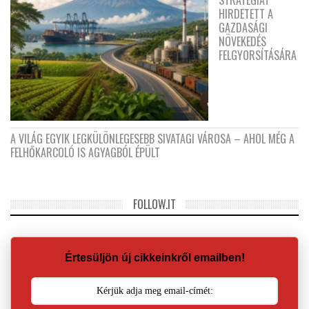
HIRDETETT A
GAZDASÁGI
NÖVEKEDÉS
FELGYORSÍTÁSÁRA
A VILÁG EGYIK LEGKÜLÖNLEGESEBB SIVATAGI VÁROSA – AHOL MÉG A
FELHŐKARCOLÓ IS AGYAGBÓL ÉPÜLT
FOLLOW.IT
Értesüljön új cikkeinkről emailben!