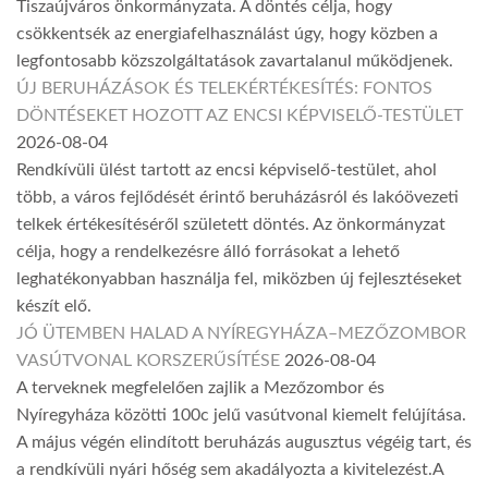
Tiszaújváros önkormányzata. A döntés célja, hogy
csökkentsék az energiafelhasználást úgy, hogy közben a
legfontosabb közszolgáltatások zavartalanul működjenek.
ÚJ BERUHÁZÁSOK ÉS TELEKÉRTÉKESÍTÉS: FONTOS
DÖNTÉSEKET HOZOTT AZ ENCSI KÉPVISELŐ-TESTÜLET
2026-08-04
Rendkívüli ülést tartott az encsi képviselő-testület, ahol
több, a város fejlődését érintő beruházásról és lakóövezeti
telkek értékesítéséről született döntés. Az önkormányzat
célja, hogy a rendelkezésre álló forrásokat a lehető
leghatékonyabban használja fel, miközben új fejlesztéseket
készít elő.
JÓ ÜTEMBEN HALAD A NYÍREGYHÁZA–MEZŐZOMBOR
VASÚTVONAL KORSZERŰSÍTÉSE
2026-08-04
A terveknek megfelelően zajlik a Mezőzombor és
Nyíregyháza közötti 100c jelű vasútvonal kiemelt felújítása.
A május végén elindított beruházás augusztus végéig tart, és
a rendkívüli nyári hőség sem akadályozta a kivitelezést.A