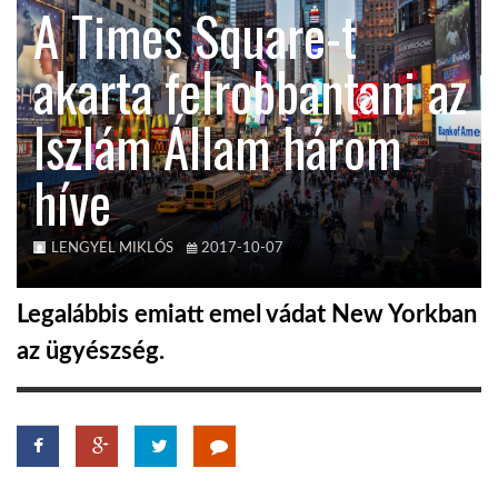
A Times Square-t
KÖZEL-KELET
akarta felrobbantani az
Iszlám Állam három
AUSZTRÁLIA
híve
A VILÁG ITTHON
LENGYEL MIKLÓS
2017-10-07
MÉDIA
Legalábbis emiatt emel vádat New Yorkban
az ügyészség.
GLOBOTV BP
HÍR3D