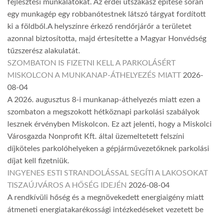
fejlesztési munkálatokat. Az erdei útszakasz építése során
egy munkagép egy robbanótestnek látszó tárgyat fordított
ki a földből.A helyszínre érkező rendőrjárőr a területet
azonnal biztosította, majd értesítette a Magyar Honvédség
tűzszerész alakulatát.
SZOMBATON IS FIZETNI KELL A PARKOLÁSÉRT
MISKOLCON A MUNKANAP-ÁTHELYEZÉS MIATT
2026-
08-04
A 2026. augusztus 8-i munkanap-áthelyezés miatt ezen a
szombaton a megszokott hétköznapi parkolási szabályok
lesznek érvényben Miskolcon. Ez azt jelenti, hogy a Miskolci
Városgazda Nonprofit Kft. által üzemeltetett felszíni
díjköteles parkolóhelyeken a gépjárművezetőknek parkolási
díjat kell fizetniük.
INGYENES ESTI STRANDOLÁSSAL SEGÍTI A LAKOSOKAT
TISZAÚJVÁROS A HŐSÉG IDEJÉN
2026-08-04
A rendkívüli hőség és a megnövekedett energiaigény miatt
átmeneti energiatakarékossági intézkedéseket vezetett be