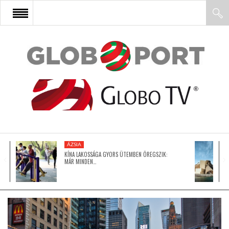
FŐOLDAL
AFRIKA
EURÓPA
ÁZSIA
ÁZSIA
KÍNA LAKOSSÁGA GYORS ÜTEMBEN ÖREGSZIK:
MÁR MINDEN…
ÉSZAK-AMERIKA
LATIN-AMERIKA