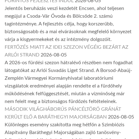
FORINTOS FEJLESZTÉS INDUL
2026-08-05
Jelentős beruházás veszi kezdetét Encsen, ahol teljesen
megújul a Csoda-Vár Óvoda és Bölcsőde 2. számú
tagintézménye. A fejlesztés célja, hogy korszerűbb,
biztonságosabb és a mai elvárásoknak megfelelő környezet
várja a kisgyermekeket és az intézmény dolgozóit.
FERTŐZÉS MIATT AZ IDEI SZEZON VÉGÉIG BEZÁRT AZ
ARLÓI STRAND
2026-08-05
A 2026-os fürdési szezon hátralévő részében nem fogadhat
látogatókat az Arlói Suvadás Liget Strand. A Borsod-Abaúj-
Zemplén Vármegyei Kormányhivatal laboratóriumi
vizsgálatok eredményei alapján rendelte el a fürdőhely
működésének felfüggesztését, miután a vízminőség már
nem felelt meg a biztonságos fürdőzés feltételeinek.
MÁSODIK VILÁGHÁBORÚS PÁNCÉLTÖRŐ GRÁNÁT
KERÜLT ELŐ A BARÁTHEGYI MAJORSÁGBAN
2026-08-05
Különleges esemény szakította meg hétfőn a Szimbiózis
Alapítvány Baráthegyi Majorságában zajló tanösvény-