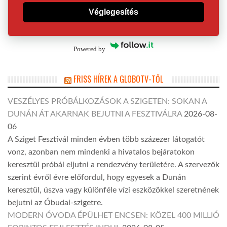
Véglegesítés
Powered by
FRISS HÍREK A GLOBOTV-TŐL
VESZÉLYES PRÓBÁLKOZÁSOK A SZIGETEN: SOKAN A
DUNÁN ÁT AKARNAK BEJUTNI A FESZTIVÁLRA
2026-08-
06
A Sziget Fesztivál minden évben több százezer látogatót
vonz, azonban nem mindenki a hivatalos bejáratokon
keresztül próbál eljutni a rendezvény területére. A szervezők
szerint évről évre előfordul, hogy egyesek a Dunán
keresztül, úszva vagy különféle vízi eszközökkel szeretnének
bejutni az Óbudai-szigetre.
MODERN ÓVODA ÉPÜLHET ENCSEN: KÖZEL 400 MILLIÓ