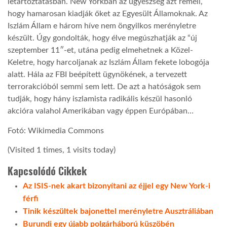
letartóztatásban. New Yorkban az ügyészség azt reméli,
hogy hamarosan kiadják őket az Egyesült Államoknak. Az
LATIMO.HU
Iszlám Állam e három híve nem öngyilkos merényletre
készült. Úgy gondolták, hogy élve megúszhatják az “új
szeptember 11″-et, utána pedig elmehetnek a Közel-
GLOBOBOOK
Keletre, hogy harcoljanak az Iszlám Állam fekete lobogója
alatt. Hála az FBI beépített ügynökének, a tervezett
terrorakcióból semmi sem lett. De azt a hatóságok sem
tudják, hogy hány iszlamista radikális készül hasonló
akcióra valahol Amerikában vagy éppen Európában…
Fotó: Wikimedia Commons
(Visited 1 times, 1 visits today)
Kapcsolódó Cikkek
Az ISIS-nek akart bizonyítani az éjjel egy New York-i
férfi
Tinik készültek bajonettel merényletre Ausztráliában
Burundi egy újabb polgárháború küszöbén