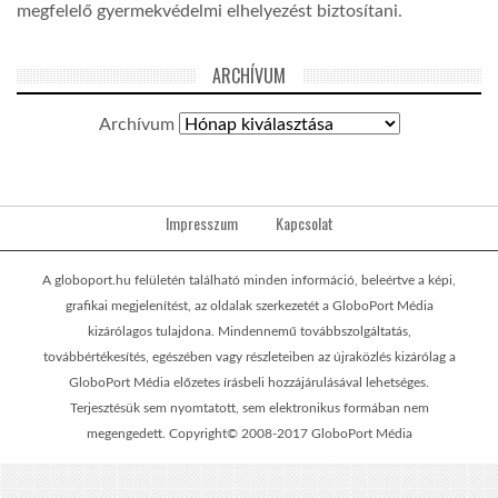
megfelelő gyermekvédelmi elhelyezést biztosítani.
ARCHÍVUM
Archívum
Impresszum
Kapcsolat
A globoport.hu felületén található minden információ, beleértve a képi,
grafikai megjelenítést, az oldalak szerkezetét a GloboPort Média
kizárólagos tulajdona. Mindennemű továbbszolgáltatás,
továbbértékesítés, egészében vagy részleteiben az újraközlés kizárólag a
GloboPort Média előzetes írásbeli hozzájárulásával lehetséges.
Terjesztésük sem nyomtatott, sem elektronikus formában nem
megengedett. Copyright© 2008-2017 GloboPort Média