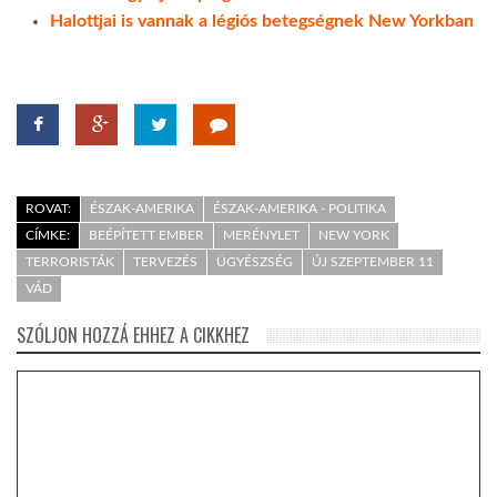
Halottjai is vannak a légiós betegségnek New Yorkban
ROVAT:
ÉSZAK-AMERIKA
ÉSZAK-AMERIKA - POLITIKA
CÍMKE:
BEÉPÍTETT EMBER
MERÉNYLET
NEW YORK
TERRORISTÁK
TERVEZÉS
ÜGYÉSZSÉG
ÚJ SZEPTEMBER 11
VÁD
SZÓLJON HOZZÁ EHHEZ A CIKKHEZ