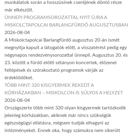
munkálatok során a hosszúsínek cseréjének döntő része
már elkészült.
ÜNNEPI PROGRAMSOROZATTAL NYIT ÚJRA A
MISKOLCTAPOLCAI BARLANGFÜRDŐ AUGUSZTUSBAN
2026-08-04
A Miskolctapolcai Barlangfürdő augusztus 20-án ismét
megnyitja kapuit a látogatók előtt, a visszatérést pedig egy
négynapos rendezvénysorozattal ünnepli. Augusztus 20. és
23. között a fürdő előtti sétányon koncertek, élőzenei
fellépések és szórakoztató programok várják az
érdeklődőket.
TÖBB MINT 320 KISGYERMEK REKEDT A
KÓRHÁZAKBAN – MISKOLCON IS SÚLYOS A HELYZET
2026-08-04
Országszerte több mint 320 olyan kisgyermek tartózkodik
jelenleg kórházakban, akiknek már nincs szükségük
egészségügyi ellátásra, mégsem tudják elhagyni az
intézményeket. Ennek oka, hogy számukra nem sikerült