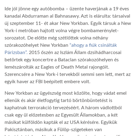
Ide jól jönne egy autóbomba – üzente haverjának a 19 éves
TROPICALMAGAZIN
kanadai Abdurraman al Bahnasawy. Azt is elárulta: társaival
új szeptember 11- ét akar New Yorkban. Egyik társuk a New
York-i metróban hajtott volna végre bombamerénylet-
GLOBOTV
sorozatot. De előtte még szétlőttek volna néhány
szórakozóhelyet New Yorkban
“ahogy a fiúk csinálták
AFRIKA TUDÁSTÁR
Párizsban”.
2015 őszén az Iszlám Állam dzsihádharcosai
betörtek egy koncertre a Bataclan szórakozóhelyen és
lemészárolták az Eagles of Death Metal rajongóit.
A NAP SZÉPE
Szerencsére a New York-i tervekből semmi sem lett, mert az
egyik haver az FBI beépített embere volt.
LINKTR.EE
New Yorkban az ügyészség most közölte, hogy vádat emel
ellenük és akár életfogytig tartó börtönbüntetést is
kaphatnak terrorakció tervezéséért. A három vádlottból
GLOBOZSARU
csak egy ül előzetesben az Egyesült Államokban, a két
másikat külföldön kapták el az USA kérésére. Egyikük
DOBRAVERO.HU
Pakisztánban, másikuk a Fülöp-szigeteken van