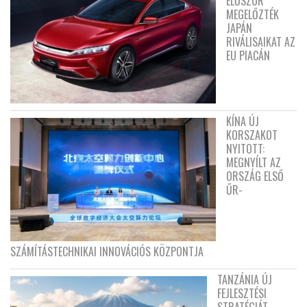
ELŐSZÖR
MEGELŐZTÉK
JAPÁN
RIVÁLISAIKAT AZ
EU PIACÁN
KÍNA ÚJ
KORSZAKOT
NYITOTT:
MEGNYÍLT AZ
ORSZÁG ELSŐ
ŰR-
SZÁMÍTÁSTECHNIKAI INNOVÁCIÓS KÖZPONTJA
TANZÁNIA ÚJ
FEJLESZTÉSI
STRATÉGIÁT