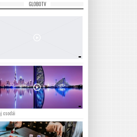
GLOBOTV
j csodái