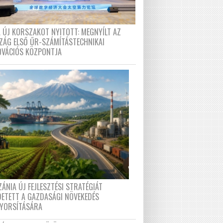
A ÚJ KORSZAKOT NYITOTT: MEGNYÍLT AZ
ZÁG ELSŐ ŰR-SZÁMÍTÁSTECHNIKAI
OVÁCIÓS KÖZPONTJA
ÁNIA ÚJ FEJLESZTÉSI STRATÉGIÁT
DETETT A GAZDASÁGI NÖVEKEDÉS
GYORSÍTÁSÁRA