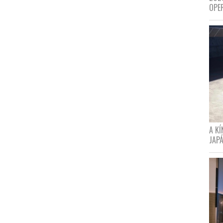
OPE
A K
JAPÁ