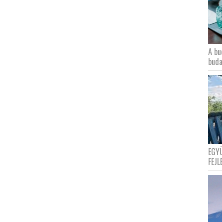
A bu
buda
EGY
FEJL