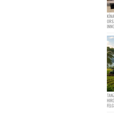
KÍN
ORS
INN
TANZ
HIR
FEL