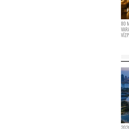
80 
VAR
VÍZ
202