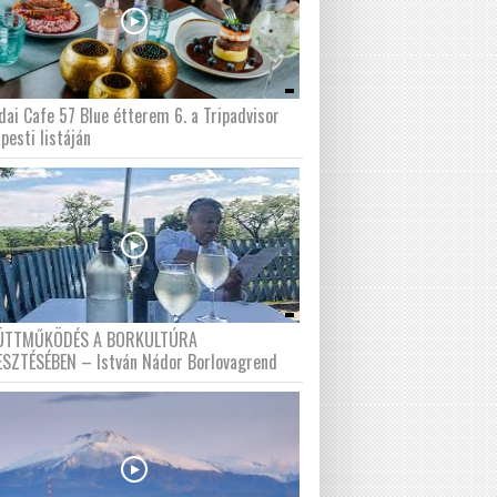
dai Cafe 57 Blue étterem 6. a Tripadvisor
pesti listáján
ÜTTMŰKÖDÉS A BORKULTÚRA
ESZTÉSÉBEN – István Nádor Borlovagrend