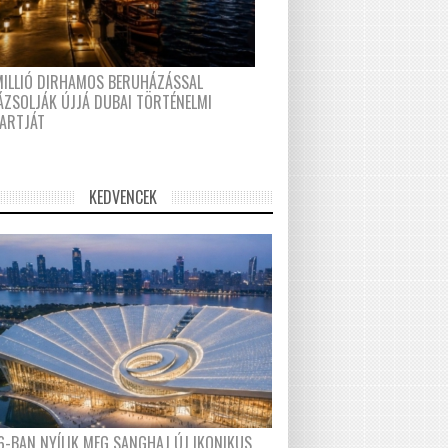
MILLIÓ DIRHAMOS BERUHÁZÁSSAL
ÁZSOLJÁK ÚJJÁ DUBAI TÖRTÉNELMI
PARTJÁT
KEDVENCEK
6-BAN NYÍLIK MEG SANGHAJ ÚJ IKONIKUS