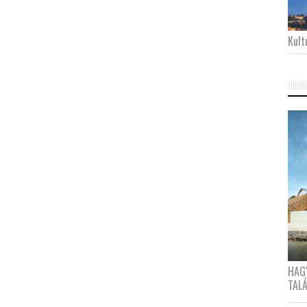
Kultu
HAG
TAL