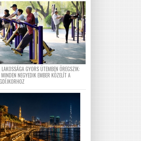
A LAKOSSÁGA GYORS ÜTEMBEN ÖREGSZIK:
 MINDEN NEGYEDIK EMBER KÖZELÍT A
GDÍJKORHOZ