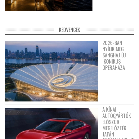
KEDVENCEK
2026-BAN
NYÍLIK MEG
SANGHAJ ÚJ
IKONIKUS
OPERAHÁZA
A KÍNAI
AUTÓGYÁRTÓK
ELŐSZÖR
MEGELŐZTÉK
JAPÁN