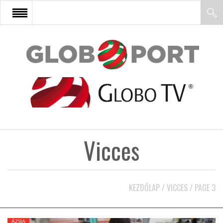
FŐOLDAL
AFRIKA
EURÓPA
Vicces
ÁZSIA
ÉSZAK-AMERIKA
KEZDŐLAP
/
VICCES
/
PAGE 3
LATIN-AMERIKA
ÁZSIA