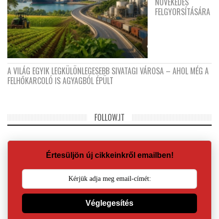
NÖVEKEDÉS
FELGYORSÍTÁSÁRA
A VILÁG EGYIK LEGKÜLÖNLEGESEBB SIVATAGI VÁROSA – AHOL MÉG A
FELHŐKARCOLÓ IS AGYAGBÓL ÉPÜLT
FOLLOW.IT
Értesüljön új cikkeinkről emailben!
Véglegesítés