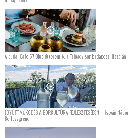
Dubaj csodái
A budai Cafe 57 Blue étterem 6. a Tripadvisor budapesti listáján
EGYÜTTMŰKÖDÉS A BORKULTÚRA FEJLESZTÉSÉBEN – István Nádor
Borlovagrend