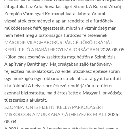
látogatókat az Arlói Suvadás Liget Strand. A Borsod-Abaúj-
Zemplén Vármegyei Kormányhivatal laboratóriumi
vizsgálatok eredményei alapján rendelte el a fürdőhely
működésének felfüggesztését, miután a vízminőség már
nem felelt meg a biztonságos fürdőzés feltételeinek.
MÁSODIK VILÁGHÁBORÚS PÁNCÉLTÖRŐ GRÁNÁT
KERÜLT ELŐ A BARÁTHEGYI MAJORSÁGBAN
2026-08-05
Különleges esemény szakította meg hétfőn a Szimbiózis
Alapítvány Baráthegyi Majorságában zajló tanösvény-
fejlesztési munkálatokat. Az erdei útszakasz építése során
egy munkagép egy robbanótestnek látszó tárgyat fordított
ki a földből.A helyszínre érkező rendőrjárőr a területet
azonnal biztosította, majd értesítette a Magyar Honvédség
tűzszerész alakulatát.
SZOMBATON IS FIZETNI KELL A PARKOLÁSÉRT
MISKOLCON A MUNKANAP-ÁTHELYEZÉS MIATT
2026-
08-04