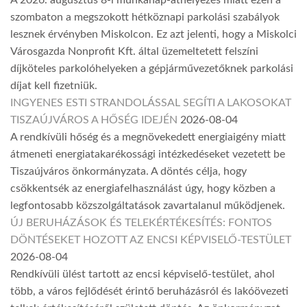
A 2026. augusztus 8-i munkanap-áthelyezés miatt ezen a
szombaton a megszokott hétköznapi parkolási szabályok
lesznek érvényben Miskolcon. Ez azt jelenti, hogy a Miskolci
Városgazda Nonprofit Kft. által üzemeltetett felszíni
díjköteles parkolóhelyeken a gépjárművezetőknek parkolási
díjat kell fizetniük.
INGYENES ESTI STRANDOLÁSSAL SEGÍTI A LAKOSOKAT
TISZAÚJVÁROS A HŐSÉG IDEJÉN
2026-08-04
A rendkívüli hőség és a megnövekedett energiaigény miatt
átmeneti energiatakarékossági intézkedéseket vezetett be
Tiszaújváros önkormányzata. A döntés célja, hogy
csökkentsék az energiafelhasználást úgy, hogy közben a
legfontosabb közszolgáltatások zavartalanul működjenek.
ÚJ BERUHÁZÁSOK ÉS TELEKÉRTÉKESÍTÉS: FONTOS
DÖNTÉSEKET HOZOTT AZ ENCSI KÉPVISELŐ-TESTÜLET
2026-08-04
Rendkívüli ülést tartott az encsi képviselő-testület, ahol
több, a város fejlődését érintő beruházásról és lakóövezeti