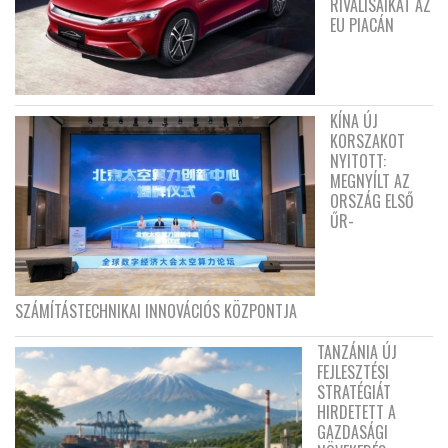
RIVÁLISAIKAT AZ
EU PIACÁN
KÍNA ÚJ
KORSZAKOT
NYITOTT:
MEGNYÍLT AZ
ORSZÁG ELSŐ
ŰR-
SZÁMÍTÁSTECHNIKAI INNOVÁCIÓS KÖZPONTJA
TANZÁNIA ÚJ
FEJLESZTÉSI
STRATÉGIÁT
HIRDETETT A
GAZDASÁGI