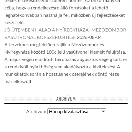
telkek értékesítéséről született döntés. Az önkormányzat
célja, hogy a rendelkezésre álló forrásokat a lehető
leghatékonyabban használja fel, miközben új fejlesztéseket
készít elő.
JÓ ÜTEMBEN HALAD A NYÍREGYHÁZA–MEZŐZOMBOR
VASÚTVONAL KORSZERŰSÍTÉSE
2026-08-04
A terveknek megfelelően zajlik a Mezőzombor és
Nyíregyháza közötti 100c jelű vasútvonal kiemelt felújítása.
A május végén elindított beruházás augusztus végéig tart, és
a rendkívüli nyári hőség sem akadályozta a kivitelezést.A
munkálatok során a hosszúsínek cseréjének döntő része
már elkészült.
ARCHÍVUM
Archívum