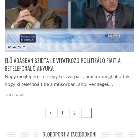
TROPICALMAGAZIN
GLOBOTV
2014-12-17
AFRIKA TUDÁSTÁR
ÉLŐ ADÁSBAN SZIDTA LE VITATKOZÓ POLITIZÁLÓ FIAIT A
BETELEFONÁLÓ ANYUKA
A NAP SZÉPE
Nagy meglepetés ért egy testvérpárt, amikor meghallották,
hogy ki telefonált be a műsorban, ahol vendégek…
LINKTR.EE
FOLYTATÁS →
GLOBOZSARU
1
2
3
DOBRAVERO.HU
GLOBOPORT A FACEBOOKON!