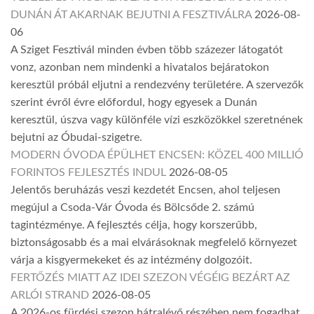
DUNÁN ÁT AKARNAK BEJUTNI A FESZTIVÁLRA
2026-08-
06
A Sziget Fesztivál minden évben több százezer látogatót
vonz, azonban nem mindenki a hivatalos bejáratokon
keresztül próbál eljutni a rendezvény területére. A szervezők
szerint évről évre előfordul, hogy egyesek a Dunán
keresztül, úszva vagy különféle vízi eszközökkel szeretnének
bejutni az Óbudai-szigetre.
MODERN ÓVODA ÉPÜLHET ENCSEN: KÖZEL 400 MILLIÓ
FORINTOS FEJLESZTÉS INDUL
2026-08-05
Jelentős beruházás veszi kezdetét Encsen, ahol teljesen
megújul a Csoda-Vár Óvoda és Bölcsőde 2. számú
tagintézménye. A fejlesztés célja, hogy korszerűbb,
biztonságosabb és a mai elvárásoknak megfelelő környezet
várja a kisgyermekeket és az intézmény dolgozóit.
FERTŐZÉS MIATT AZ IDEI SZEZON VÉGÉIG BEZÁRT AZ
ARLÓI STRAND
2026-08-05
A 2026-os fürdési szezon hátralévő részében nem fogadhat