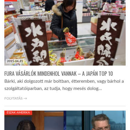
KÖZEL-KELET
AUSZTRÁLIA
A VILÁG ITTHON
2015-04-22
MÉDIA
FURA VÁSÁRLÓK MINDENHOL VANNAK – A JAPÁN TOP 10
Bárki, aki dolgozott már boltban, étteremben, vagy bárhol a
szolgáltatóiparban, az tudja, hogy mesés dolog…
FOLYTATÁS →
GLOBOTV BP
ÉSZAK-AMERIKA
HÍR3D