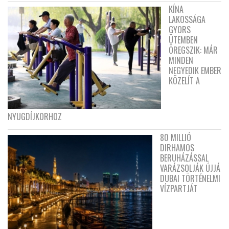
KÍNA
LAKOSSÁGA
GYORS
ÜTEMBEN
ÖREGSZIK: MÁR
MINDEN
NEGYEDIK EMBER
KÖZELÍT A
NYUGDÍJKORHOZ
80 MILLIÓ
DIRHAMOS
BERUHÁZÁSSAL
VARÁZSOLJÁK ÚJJÁ
DUBAI TÖRTÉNELMI
VÍZPARTJÁT