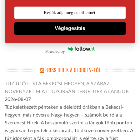
Véglegesítés
Powered by
FRISS HÍREK A GLOBOTV-TŐL
TŰZ ÜTÖTT KI A BEKECSI-HEGYEN, A SZÁRAZ
NÖVÉNYZET MIATT GYORSAN TERJEDTEK A LÁNGOK
2026-08-07
Tűz keletkezett pénteken a délelőtti órákban a Bekecsi-
hegyen, más néven a Nagy-hegyen – számolt be róla a
Szerencsi Hírek. A beszámoló szerint a lángok több ponton
is gyorsan terjedtek a kiszáradt, földközeli növényzetben. A
tűz időnként a fák lombkoronáját is elérte, így a füst