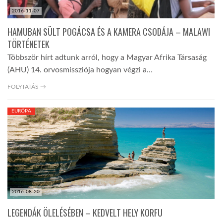
2016-11-07
HAMUBAN SÜLT POGÁCSA ÉS A KAMERA CSODÁJA – MALAWI
TÖRTÉNETEK
Többször hírt adtunk arról, hogy a Magyar Afrika Társaság
(AHU) 14. orvosmissziója hogyan végzi a…
FOLYTATÁS →
EURÓPA
2016-08-20
LEGENDÁK ÖLELÉSÉBEN – KEDVELT HELY KORFU