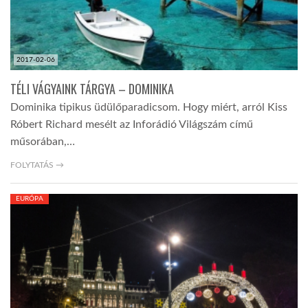
2017-02-06
TÉLI VÁGYAINK TÁRGYA – DOMINIKA
Dominika tipikus üdülőparadicsom. Hogy miért, arról Kiss
Róbert Richard mesélt az Inforádió Világszám című
műsorában,…
FOLYTATÁS →
EURÓPA