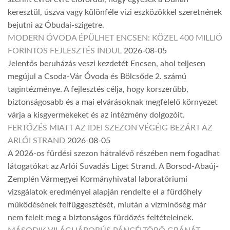
keresztül, úszva vagy különféle vízi eszközökkel szeretnének
bejutni az Óbudai-szigetre.
MODERN ÓVODA ÉPÜLHET ENCSEN: KÖZEL 400 MILLIÓ
FORINTOS FEJLESZTÉS INDUL
2026-08-05
Jelentős beruházás veszi kezdetét Encsen, ahol teljesen
megújul a Csoda-Vár Óvoda és Bölcsőde 2. számú
tagintézménye. A fejlesztés célja, hogy korszerűbb,
biztonságosabb és a mai elvárásoknak megfelelő környezet
várja a kisgyermekeket és az intézmény dolgozóit.
FERTŐZÉS MIATT AZ IDEI SZEZON VÉGÉIG BEZÁRT AZ
ARLÓI STRAND
2026-08-05
A 2026-os fürdési szezon hátralévő részében nem fogadhat
látogatókat az Arlói Suvadás Liget Strand. A Borsod-Abaúj-
Zemplén Vármegyei Kormányhivatal laboratóriumi
vizsgálatok eredményei alapján rendelte el a fürdőhely
működésének felfüggesztését, miután a vízminőség már
nem felelt meg a biztonságos fürdőzés feltételeinek.