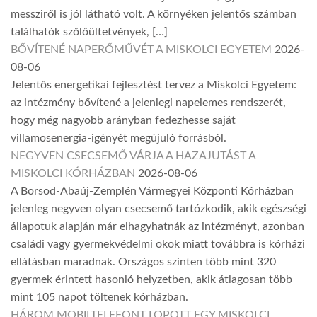
messziről is jól látható volt. A környéken jelentős számban
találhatók szőlőültetvények, […]
BŐVÍTENÉ NAPERŐMŰVÉT A MISKOLCI EGYETEM
2026-
08-06
Jelentős energetikai fejlesztést tervez a Miskolci Egyetem:
az intézmény bővítené a jelenlegi napelemes rendszerét,
hogy még nagyobb arányban fedezhesse saját
villamosenergia-igényét megújuló forrásból.
NEGYVEN CSECSEMŐ VÁRJA A HAZAJUTÁST A
MISKOLCI KÓRHÁZBAN
2026-08-06
A Borsod-Abaúj-Zemplén Vármegyei Központi Kórházban
jelenleg negyven olyan csecsemő tartózkodik, akik egészségi
állapotuk alapján már elhagyhatnák az intézményt, azonban
családi vagy gyermekvédelmi okok miatt továbbra is kórházi
ellátásban maradnak. Országos szinten több mint 320
gyermek érintett hasonló helyzetben, akik átlagosan több
mint 105 napot töltenek kórházban.
HÁROM MOBILTELEFONT LOPOTT EGY MISKOLCI