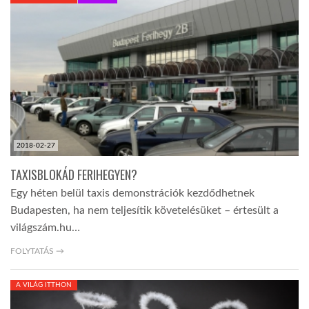
KÖZEL-KELET
AUSZTRÁLIA
A VILÁG ITTHON
2018-02-27
MÉDIA
TAXISBLOKÁD FERIHEGYEN?
Egy héten belül taxis demonstrációk kezdődhetnek
Budapesten, ha nem teljesítik követelésüket – értesült a
világszám.hu…
GLOBOTV BP
FOLYTATÁS →
A VILÁG ITTHON
HÍR3D