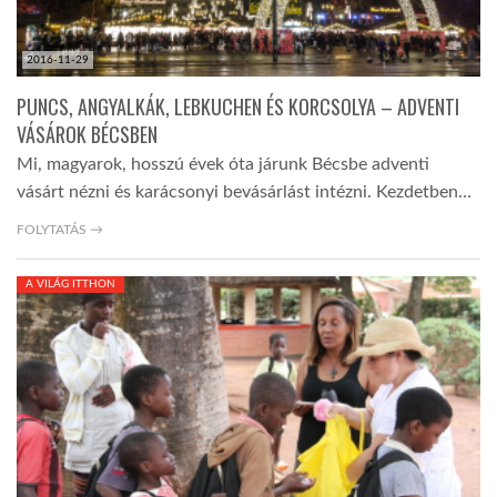
2016-11-29
PUNCS, ANGYALKÁK, LEBKUCHEN ÉS KORCSOLYA – ADVENTI
VÁSÁROK BÉCSBEN
Mi, magyarok, hosszú évek óta járunk Bécsbe adventi
vásárt nézni és karácsonyi bevásárlást intézni. Kezdetben…
FOLYTATÁS →
A VILÁG ITTHON