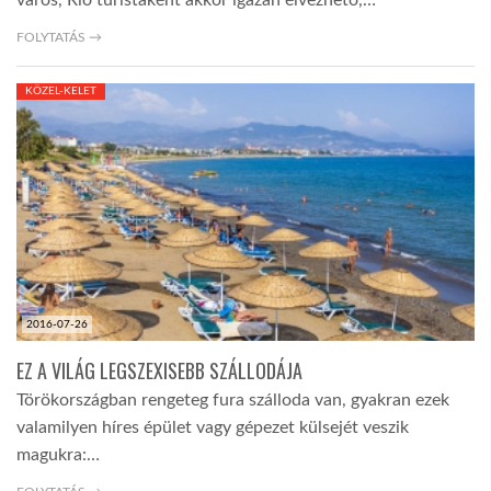
FOLYTATÁS →
KÖZEL-KELET
2016-07-26
EZ A VILÁG LEGSZEXISEBB SZÁLLODÁJA
Törökországban rengeteg fura szálloda van, gyakran ezek
valamilyen híres épület vagy gépezet külsejét veszik
magukra:…