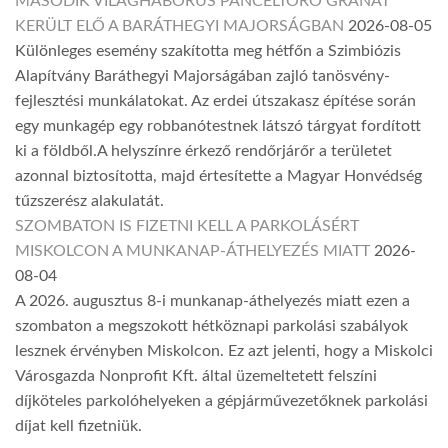
MÁSODIK VILÁGHÁBORÚS PÁNCÉLTÖRŐ GRÁNÁT
KERÜLT ELŐ A BARÁTHEGYI MAJORSÁGBAN
2026-08-05
Különleges esemény szakította meg hétfőn a Szimbiózis
Alapítvány Baráthegyi Majorságában zajló tanösvény-
fejlesztési munkálatokat. Az erdei útszakasz építése során
egy munkagép egy robbanótestnek látszó tárgyat fordított
ki a földből.A helyszínre érkező rendőrjárőr a területet
azonnal biztosította, majd értesítette a Magyar Honvédség
tűzszerész alakulatát.
SZOMBATON IS FIZETNI KELL A PARKOLÁSÉRT
MISKOLCON A MUNKANAP-ÁTHELYEZÉS MIATT
2026-
08-04
A 2026. augusztus 8-i munkanap-áthelyezés miatt ezen a
szombaton a megszokott hétköznapi parkolási szabályok
lesznek érvényben Miskolcon. Ez azt jelenti, hogy a Miskolci
Városgazda Nonprofit Kft. által üzemeltetett felszíni
díjköteles parkolóhelyeken a gépjárművezetőknek parkolási
díjat kell fizetniük.