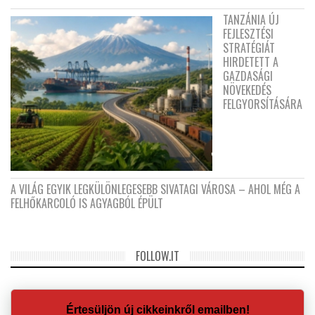
TANZÁNIA ÚJ
FEJLESZTÉSI
STRATÉGIÁT
HIRDETETT A
GAZDASÁGI
NÖVEKEDÉS
FELGYORSÍTÁSÁRA
A VILÁG EGYIK LEGKÜLÖNLEGESEBB SIVATAGI VÁROSA – AHOL MÉG A
FELHŐKARCOLÓ IS AGYAGBÓL ÉPÜLT
FOLLOW.IT
Értesüljön új cikkeinkről emailben!