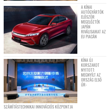
A KÍNAI
AUTÓGYÁRTÓK
ELŐSZÖR
MEGELŐZTÉK
JAPÁN
RIVÁLISAIKAT AZ
EU PIACÁN
KÍNA ÚJ
KORSZAKOT
NYITOTT:
MEGNYÍLT AZ
ORSZÁG ELSŐ
ŰR-
SZÁMÍTÁSTECHNIKAI INNOVÁCIÓS KÖZPONTJA