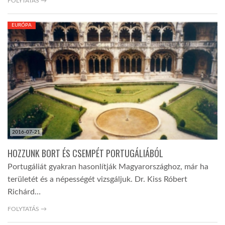
FOLYTATÁS →
EURÓPA
2016-07-21
HOZZUNK BORT ÉS CSEMPÉT PORTUGÁLIÁBÓL
Portugáliát gyakran hasonlítják Magyarországhoz, már ha
területét és a népességét vizsgáljuk. Dr. Kiss Róbert
Richárd…
FOLYTATÁS →