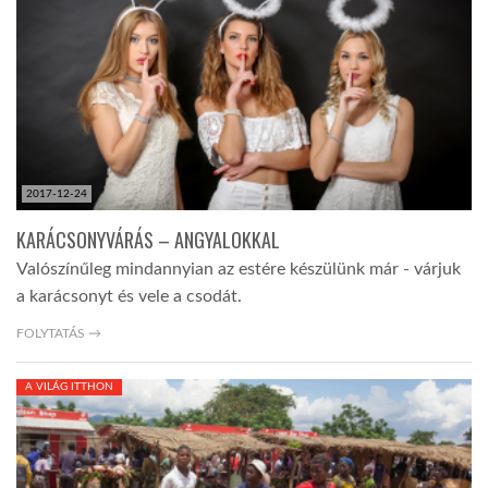
TROPICALMAGAZIN
GLOBOTV
AFRIKA TUDÁSTÁR
2017-12-24
KARÁCSONYVÁRÁS – ANGYALOKKAL
A NAP SZÉPE
Valószínűleg mindannyian az estére készülünk már - várjuk
a karácsonyt és vele a csodát.
LINKTR.EE
FOLYTATÁS →
A VILÁG ITTHON
GLOBOZSARU
DOBRAVERO.HU