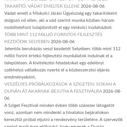
TAKARÍTÓ, VÁDAT EMELTEK ELLENE
2026-08-06
Vádat emelt a Miskolci Járási Ügyészség egy takarítóként
dolgozó nő ellen, aki a vád szerint munka közben három
mobiltelefont tulajdonított el egy miskolci irodaházból.
TÖBB MINT 112 MILLIÓ FORINTOS FEJLESZTÉS
KEZDŐDIK SELYEBEN
2026-08-06
Jelentős beruházás veszi kezdetét Selyében: több mint 112
millió forint értékű fejlesztési munkálatok indulnak el a
településen. A kivitelezési feladatokat egy edelényi
székhelyű vállalkozás nyerte el a közbeszerzési eljárás
eredményeként.
VESZÉLYES PRÓBÁLKOZÁSOK A SZIGETEN: SOKAN A
DUNÁN ÁT AKARNAK BEJUTNI A FESZTIVÁLRA
2026-08-
06
A Sziget Fesztivál minden évben több százezer látogatót
vonz, azonban nem mindenki a hivatalos bejáratokon
keresztül próbál eljutni a rendezvény területére. A szervezők
szerint évről évre előfordul, hogy egyesek a Dunán