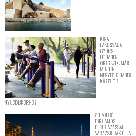
KÍNA
LAKOSSÁGA
GYORS
ÜTEMBEN
ÖREGSZIK: MÁR
MINDEN
NEGYEDIK EMBER
KÖZELÍT A
NYUGDÍJKORHOZ
80 MILLIÓ
DIRHAMOS
BERUHÁZÁSSAL
VARÁZSOLJÁK ÚJJÁ