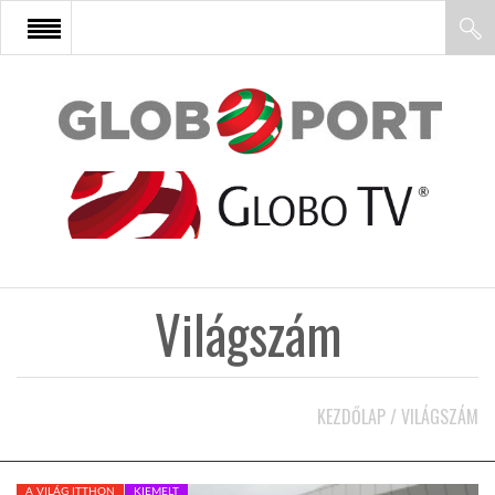
FŐOLDAL
AFRIKA
EURÓPA
Világszám
ÁZSIA
ÉSZAK-AMERIKA
KEZDŐLAP
/
VILÁGSZÁM
LATIN-AMERIKA
A VILÁG ITTHON
KIEMELT