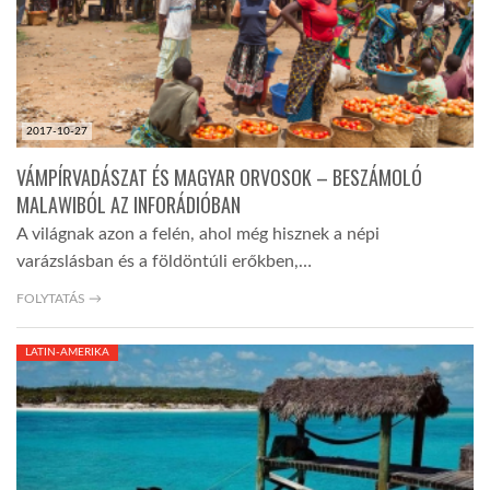
LATIMO.HU
GLOBOBOOK
2017-10-27
VÁMPÍRVADÁSZAT ÉS MAGYAR ORVOSOK – BESZÁMOLÓ
MALAWIBÓL AZ INFORÁDIÓBAN
A világnak azon a felén, ahol még hisznek a népi
varázslásban és a földöntúli erőkben,…
FOLYTATÁS →
LATIN-AMERIKA