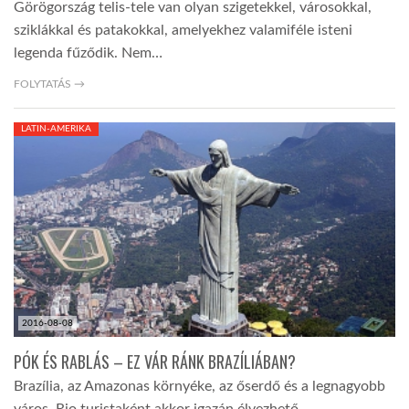
Görögország telis-tele van olyan szigetekkel, városokkal,
sziklákkal és patakokkal, amelyekhez valamiféle isteni
legenda fűződik. Nem…
FOLYTATÁS →
LATIN-AMERIKA
2016-08-08
PÓK ÉS RABLÁS – EZ VÁR RÁNK BRAZÍLIÁBAN?
Brazília, az Amazonas környéke, az őserdő és a legnagyobb
város, Rio turistaként akkor igazán élvezhető,…