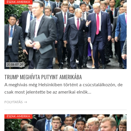
ÉSZAK-AMERIKA
TROPICALMAGAZIN
GLOBOTV
AFRIKA TUDÁSTÁR
2018-07-20
A NAP SZÉPE
TRUMP MEGHÍVTA PUTYINT AMERIKÁBA
A meghívás még Helsinkiben történt a csúcstalálkozón, de
LINKTR.EE
csak most jelentette be az amerikai elnök…
FOLYTATÁS →
GLOBOZSARU
ÉSZAK-AMERIKA
DOBRAVERO.HU