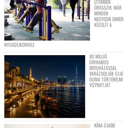
ÜTEMBEN
ÖREGSZIK: MÁR
MINDEN
NEGYEDIK EMBER
KÖZELÍT A
NYUGDÍJKORHOZ
80 MILLIÓ
DIRHAMOS
BERUHÁZÁSSAL
VARÁZSOLJÁK ÚJJÁ
DUBAI TÖRTÉNELMI
VÍZPARTJÁT
KÍNA ÚJABB