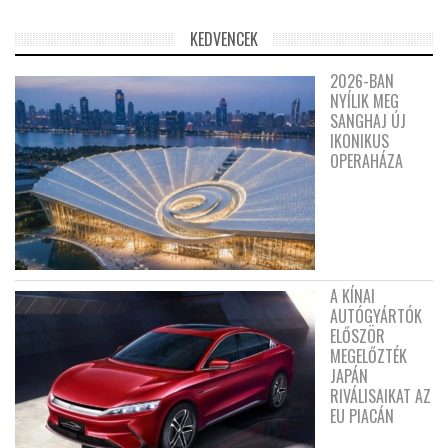
KEDVENCEK
2026-BAN
NYÍLIK MEG
SANGHAJ ÚJ
IKONIKUS
OPERAHÁZA
A KÍNAI
AUTÓGYÁRTÓK
ELŐSZÖR
MEGELŐZTÉK
JAPÁN
RIVÁLISAIKAT AZ
EU PIACÁN