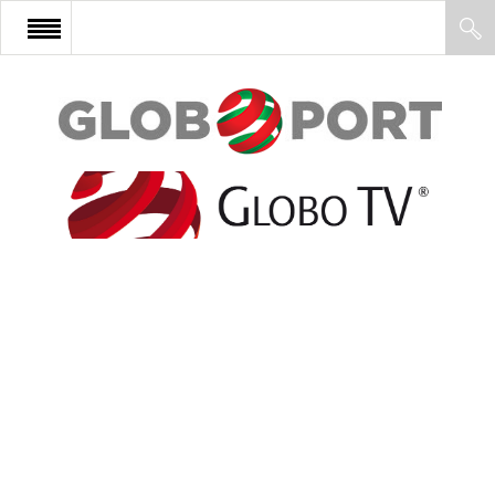
FŐOLDAL
AFRIKA
EURÓPA
ÁZSIA
ÉSZAK-AMERIKA
LATIN-AMERIKA