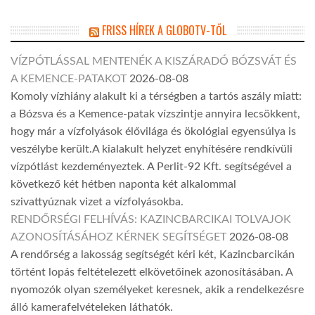
FRISS HÍREK A GLOBOTV-TŐL
VÍZPÓTLÁSSAL MENTENÉK A KISZÁRADÓ BÓZSVÁT ÉS
A KEMENCE-PATAKOT
2026-08-08
Komoly vízhiány alakult ki a térségben a tartós aszály miatt:
a Bózsva és a Kemence-patak vízszintje annyira lecsökkent,
hogy már a vízfolyások élővilága és ökológiai egyensúlya is
veszélybe került.A kialakult helyzet enyhítésére rendkívüli
vízpótlást kezdeményeztek. A Perlit-92 Kft. segítségével a
következő két hétben naponta két alkalommal
szivattyúznak vizet a vízfolyásokba.
RENDŐRSÉGI FELHÍVÁS: KAZINCBARCIKAI TOLVAJOK
AZONOSÍTÁSÁHOZ KÉRNEK SEGÍTSÉGET
2026-08-08
A rendőrség a lakosság segítségét kéri két, Kazincbarcikán
történt lopás feltételezett elkövetőinek azonosításában. A
nyomozók olyan személyeket keresnek, akik a rendelkezésre
álló kamerafelvételeken láthatók.