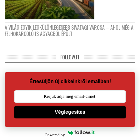
A VILÁG EGYIK LEGKÜLÖNLEGESEBB SIVATAGI VÁROSA – AHOL MÉG A
FELHŐKARCOLÓ IS AGYAGBÓL ÉPÜLT
FOLLOW.IT
Értesüljön új cikkeinkről emailben!
Véglegesítés
Powered by