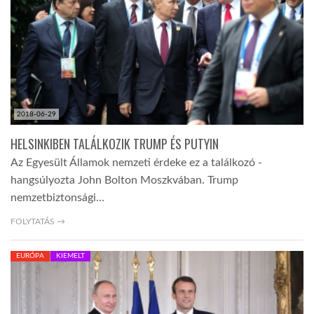
LATIMO.HU
GLOBOBOOK
2018-06-29
HELSINKIBEN TALÁLKOZIK TRUMP ÉS PUTYIN
Az Egyesült Államok nemzeti érdeke ez a találkozó -
hangsúlyozta John Bolton Moszkvában. Trump
nemzetbiztonsági…
FOLYTATÁS →
EURÓPA
KIEMELT