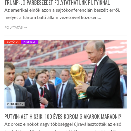
TRUMP: JÓ PÁRBESZÉDET FOLYTATHATUNK PUTYINNAL
Az amerikai elnök azon a sajtókonferencián beszélt erről,
melyet a három balti állam vezetőivel közösen…
FOLYTATÁS →
EURÓPA
KIEMELT
2018-03-19
PUTYIN: AZT HISZIK, 100 ÉVES KOROMIG AKAROK MARADNI?!
Az orosz elnököt nagy többséggel újraválasztották az első