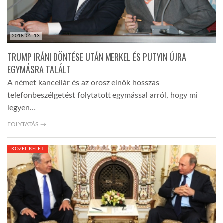
2018-05-13
TRUMP IRÁNI DÖNTÉSE UTÁN MERKEL ÉS PUTYIN ÚJRA
EGYMÁSRA TALÁLT
A német kancellár és az orosz elnök hosszas
telefonbeszélgetést folytatott egymással arról, hogy mi
legyen…
FOLYTATÁS →
KÖZEL-KELET