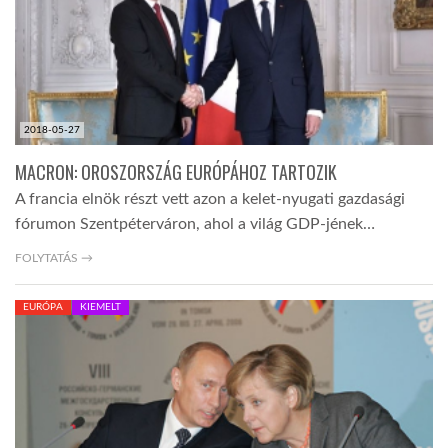
2018-05-27
MACRON: OROSZORSZÁG EURÓPÁHOZ TARTOZIK
A francia elnök részt vett azon a kelet-nyugati gazdasági
fórumon Szentpéterváron, ahol a világ GDP-jének…
FOLYTATÁS →
EURÓPA
KIEMELT