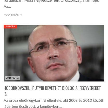
fordulóban. Most negyedszer lett Oroszország államfője.
Az…
FOLYTATÁS →
EURÓPA
2018-03-17
HODORKOVSZKIJ: PUTYIN BEVETHET BIOLÓGIAI FEGYVEREKET
IS
Az orosz elnök egykori fő ellenfele, aki 2003 és 2013 között
lágerben ücsörgött, a kémügyben…