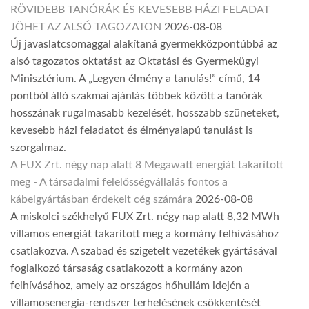
RÖVIDEBB TANÓRÁK ÉS KEVESEBB HÁZI FELADAT
JÖHET AZ ALSÓ TAGOZATON
2026-08-08
Új javaslatcsomaggal alakítaná gyermekközpontúbbá az
alsó tagozatos oktatást az Oktatási és Gyermekügyi
Minisztérium. A „Legyen élmény a tanulás!” című, 14
pontból álló szakmai ajánlás többek között a tanórák
hosszának rugalmasabb kezelését, hosszabb szüneteket,
kevesebb házi feladatot és élményalapú tanulást is
szorgalmaz.
A FUX Zrt. négy nap alatt 8 Megawatt energiát takarított
meg - A társadalmi felelősségvállalás fontos a
kábelgyártásban érdekelt cég számára
2026-08-08
A miskolci székhelyű FUX Zrt. négy nap alatt 8,32 MWh
villamos energiát takarított meg a kormány felhívásához
csatlakozva. A szabad és szigetelt vezetékek gyártásával
foglalkozó társaság csatlakozott a kormány azon
felhívásához, amely az országos hőhullám idején a
villamosenergia-rendszer terhelésének csökkentését