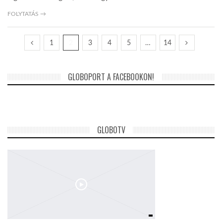
FOLYTATÁS →
1
2
3
4
5
…
14
GLOBOPORT A FACEBOOKON!
GLOBOTV