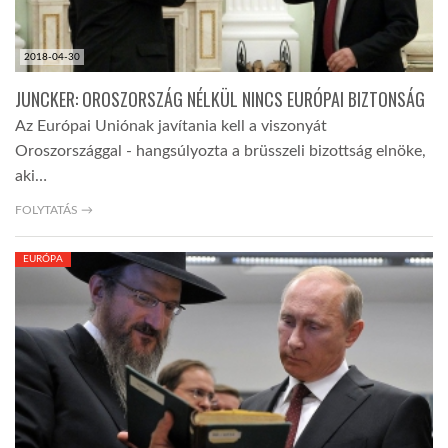
2018-04-30
JUNCKER: OROSZORSZÁG NÉLKÜL NINCS EURÓPAI BIZTONSÁG
Az Európai Uniónak javítania kell a viszonyát
Oroszországgal - hangsúlyozta a brüsszeli bizottság elnöke,
aki…
FOLYTATÁS →
EURÓPA