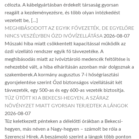
célozta. A kábelgyártásban érdekelt társaság gyorsan
reagált a kezdeményezésre, és több olyan intézkedést
vezetett be, […]
MEGHIBÁSODOTT AZ EGYIK FŐVEZETÉK, DE EGYELŐRE
NINCS VESZÉLYBEN ÓZD IVÓVÍZELLÁTÁSA
2026-08-07
Műszaki hiba miatt csökkentett kapacitással működik az
ózdi vízellátó rendszer egyik fő távvezetéke. A
meghibásodás miatt az ivóvíztároló medencék feltöltése is
nehezebbé vált, a hiba elhárításán azonban már dolgoznak a
szakemberek.A kormány augusztus 7-i hőségriasztási
gyorsjelentése szerint Ózd biztonságos vízellátását két
távvezeték, egy 500-as és egy 600-as vezeték biztosítja.
TŰZ ÜTÖTT KI A BEKECSI-HEGYEN, A SZÁRAZ
NÖVÉNYZET MIATT GYORSAN TERJEDTEK A LÁNGOK
2026-08-07
Tűz keletkezett pénteken a délelőtti órákban a Bekecsi-
hegyen, más néven a Nagy-hegyen – számolt be róla a
Szerencsi Hírek. A beszámoló szerint a lángok több ponton