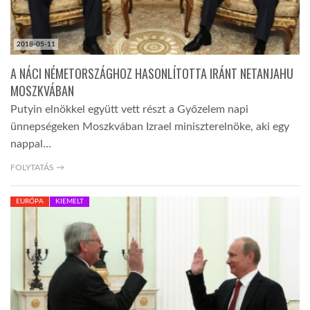
2018-05-11
A NÁCI NÉMETORSZÁGHOZ HASONLÍTOTTA IRÁNT NETANJAHU
MOSZKVÁBAN
Putyin elnökkel együtt vett részt a Győzelem napi
ünnepségeken Moszkvában Izrael miniszterelnöke, aki egy
nappal…
FOLYTATÁS →
EURÓPA
KIEMELT