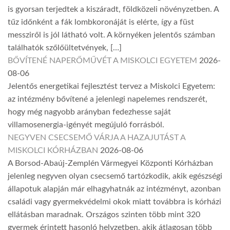
is gyorsan terjedtek a kiszáradt, földközeli növényzetben. A
tűz időnként a fák lombkoronáját is elérte, így a füst
messziről is jól látható volt. A környéken jelentős számban
találhatók szőlőültetvények, […]
BŐVÍTENÉ NAPERŐMŰVÉT A MISKOLCI EGYETEM
2026-
08-06
Jelentős energetikai fejlesztést tervez a Miskolci Egyetem:
az intézmény bővítené a jelenlegi napelemes rendszerét,
hogy még nagyobb arányban fedezhesse saját
villamosenergia-igényét megújuló forrásból.
NEGYVEN CSECSEMŐ VÁRJA A HAZAJUTÁST A
MISKOLCI KÓRHÁZBAN
2026-08-06
A Borsod-Abaúj-Zemplén Vármegyei Központi Kórházban
jelenleg negyven olyan csecsemő tartózkodik, akik egészségi
állapotuk alapján már elhagyhatnák az intézményt, azonban
családi vagy gyermekvédelmi okok miatt továbbra is kórházi
ellátásban maradnak. Országos szinten több mint 320
gyermek érintett hasonló helyzetben, akik átlagosan több