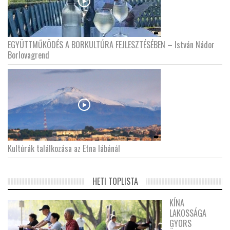
EGYÜTTMŰKÖDÉS A BORKULTÚRA FEJLESZTÉSÉBEN – István Nádor
Borlovagrend
Kultúrák találkozása az Etna lábánál
HETI TOPLISTA
KÍNA
LAKOSSÁGA
GYORS