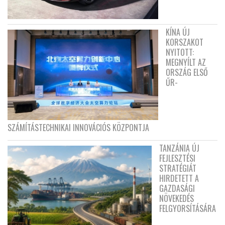
KÍNA ÚJ
KORSZAKOT
NYITOTT:
MEGNYÍLT AZ
ORSZÁG ELSŐ
ŰR-
SZÁMÍTÁSTECHNIKAI INNOVÁCIÓS KÖZPONTJA
TANZÁNIA ÚJ
FEJLESZTÉSI
STRATÉGIÁT
HIRDETETT A
GAZDASÁGI
NÖVEKEDÉS
FELGYORSÍTÁSÁRA