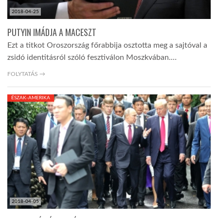
2018-04-25
PUTYIN IMÁDJA A MACESZT
Ezt a titkot Oroszország főrabbija osztotta meg a sajtóval a
zsidó identitásról szóló fesztiválon Moszkvában.…
FOLYTATÁS →
ÉSZAK-AMERIKA
2018-04-05