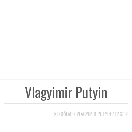
KÖZEL-KELET
AUSZTRÁLIA
A VILÁG ITTHON
MÉDIA
Vlagyimir Putyin
GLOBOTV BP
KEZDŐLAP
/
VLAGYIMIR PUTYIN
/
PAGE 2
HÍR3D