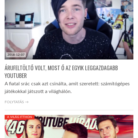
TROPICALMAGAZIN
GLOBOTV
AFRIKA TUDÁSTÁR
2018-12-07
ÁRUFELTÖLTŐ VOLT, MOST Ő AZ EGYIK LEGGAZDAGABB
A NAP SZÉPE
YOUTUBER
A fiatal srác csak azt csinálta, amit szeretett: számítógépes
játékokkal játszott a világhálón.
LINKTR.EE
FOLYTATÁS →
GLOBOZSARU
A VILÁG ITTHON
DOBRAVERO.HU