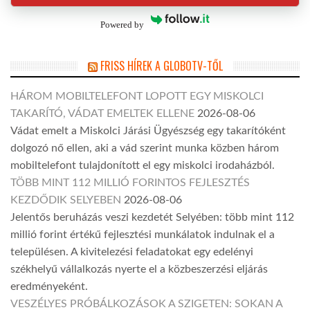
Powered by
FRISS HÍREK A GLOBOTV-TŐL
HÁROM MOBILTELEFONT LOPOTT EGY MISKOLCI
TAKARÍTÓ, VÁDAT EMELTEK ELLENE
2026-08-06
Vádat emelt a Miskolci Járási Ügyészség egy takarítóként
dolgozó nő ellen, aki a vád szerint munka közben három
mobiltelefont tulajdonított el egy miskolci irodaházból.
TÖBB MINT 112 MILLIÓ FORINTOS FEJLESZTÉS
KEZDŐDIK SELYEBEN
2026-08-06
Jelentős beruházás veszi kezdetét Selyében: több mint 112
millió forint értékű fejlesztési munkálatok indulnak el a
településen. A kivitelezési feladatokat egy edelényi
székhelyű vállalkozás nyerte el a közbeszerzési eljárás
eredményeként.
VESZÉLYES PRÓBÁLKOZÁSOK A SZIGETEN: SOKAN A