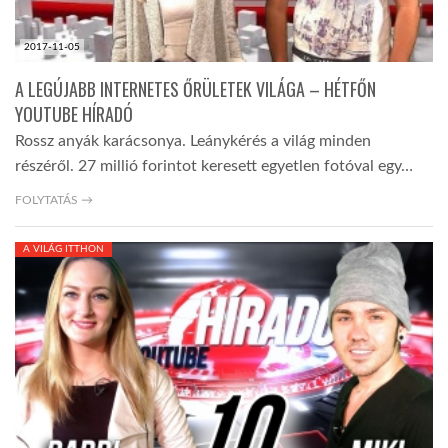
2017-11-05
A LEGÚJABB INTERNETES ŐRÜLETEK VILÁGA – HÉTFŐN
YOUTUBE HÍRADÓ
Rossz anyák karácsonya. Leánykérés a világ minden
részéről. 27 millió forintot keresett egyetlen fotóval egy…
FOLYTATÁS →
A VILÁG ITTHON