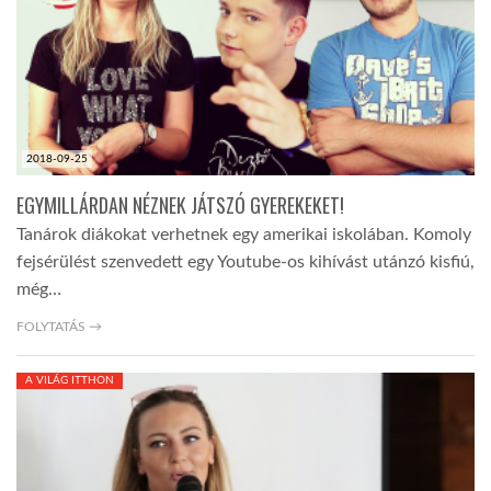
LATIMO.HU
GLOBOBOOK
2018-09-25
EGYMILLÁRDAN NÉZNEK JÁTSZÓ GYEREKEKET!
Tanárok diákokat verhetnek egy amerikai iskolában. Komoly
fejsérülést szenvedett egy Youtube-os kihívást utánzó kisfiú,
még…
FOLYTATÁS →
A VILÁG ITTHON