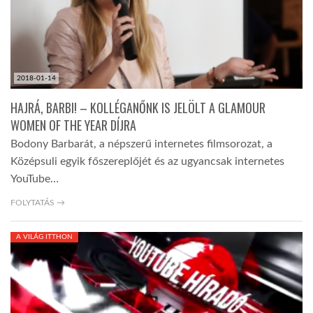
2018-01-14
HAJRÁ, BARBI! – KOLLÉGANŐNK IS JELÖLT A GLAMOUR
WOMEN OF THE YEAR DÍJRA
Bodony Barbarát, a népszerű internetes filmsorozat, a
Középsuli egyik főszereplőjét és az ugyancsak internetes
YouTube…
FOLYTATÁS →
A VILÁG ITTHON