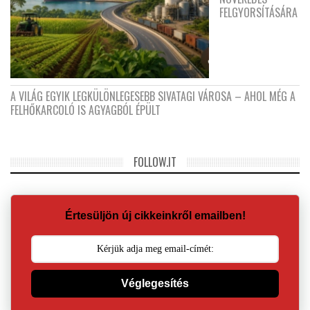
FELGYORSÍTÁSÁRA
A VILÁG EGYIK LEGKÜLÖNLEGESEBB SIVATAGI VÁROSA – AHOL MÉG A
FELHŐKARCOLÓ IS AGYAGBÓL ÉPÜLT
FOLLOW.IT
Értesüljön új cikkeinkről emailben!
Véglegesítés