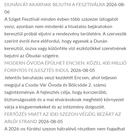
DUNÁN ÁT AKARNAK BEJUTNI A FESZTIVÁLRA
2026-08-
06
A Sziget Fesztivál minden évben több százezer látogatót
vonz, azonban nem mindenki a hivatalos bejáratokon
keresztül próbál eljutni a rendezvény területére. A szervezők
szerint évről évre előfordul, hogy egyesek a Dunán
keresztül, úszva vagy különféle vízi eszközökkel szeretnének
bejutni az Óbudai-szigetre.
MODERN ÓVODA ÉPÜLHET ENCSEN: KÖZEL 400 MILLIÓ
FORINTOS FEJLESZTÉS INDUL
2026-08-05
Jelentős beruházás veszi kezdetét Encsen, ahol teljesen
megújul a Csoda-Vár Óvoda és Bölcsőde 2. számú
tagintézménye. A fejlesztés célja, hogy korszerűbb,
biztonságosabb és a mai elvárásoknak megfelelő környezet
várja a kisgyermekeket és az intézmény dolgozóit.
FERTŐZÉS MIATT AZ IDEI SZEZON VÉGÉIG BEZÁRT AZ
ARLÓI STRAND
2026-08-05
A 2026-os fürdési szezon hátralévő részében nem fogadhat