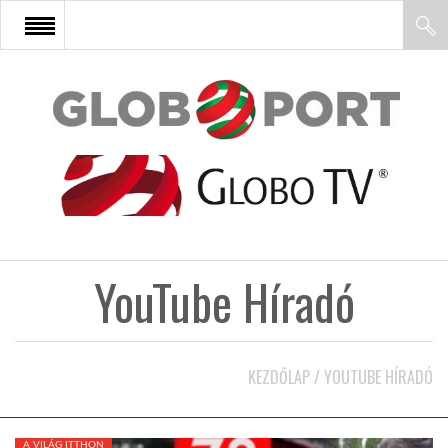
FŐOLDAL
AFRIKA
EURÓPA
YouTube Híradó
ÁZSIA
ÉSZAK-AMERIKA
KEZDŐLAP
/
YOUTUBE HÍRADÓ
LATIN-AMERIKA
A VILÁG ITTHON