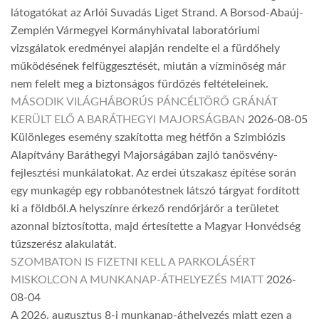
látogatókat az Arlói Suvadás Liget Strand. A Borsod-Abaúj-
Zemplén Vármegyei Kormányhivatal laboratóriumi
vizsgálatok eredményei alapján rendelte el a fürdőhely
működésének felfüggesztését, miután a vízminőség már
nem felelt meg a biztonságos fürdőzés feltételeinek.
MÁSODIK VILÁGHÁBORÚS PÁNCÉLTÖRŐ GRÁNÁT
KERÜLT ELŐ A BARÁTHEGYI MAJORSÁGBAN
2026-08-05
Különleges esemény szakította meg hétfőn a Szimbiózis
Alapítvány Baráthegyi Majorságában zajló tanösvény-
fejlesztési munkálatokat. Az erdei útszakasz építése során
egy munkagép egy robbanótestnek látszó tárgyat fordított
ki a földből.A helyszínre érkező rendőrjárőr a területet
azonnal biztosította, majd értesítette a Magyar Honvédség
tűzszerész alakulatát.
SZOMBATON IS FIZETNI KELL A PARKOLÁSÉRT
MISKOLCON A MUNKANAP-ÁTHELYEZÉS MIATT
2026-
08-04
A 2026. augusztus 8-i munkanap-áthelyezés miatt ezen a