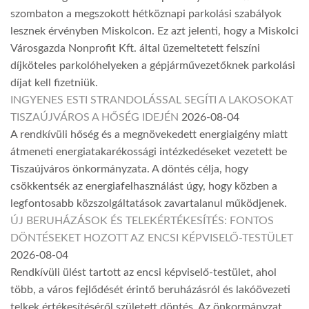
szombaton a megszokott hétköznapi parkolási szabályok
lesznek érvényben Miskolcon. Ez azt jelenti, hogy a Miskolci
Városgazda Nonprofit Kft. által üzemeltetett felszíni
díjköteles parkolóhelyeken a gépjárművezetőknek parkolási
díjat kell fizetniük.
INGYENES ESTI STRANDOLÁSSAL SEGÍTI A LAKOSOKAT
TISZAÚJVÁROS A HŐSÉG IDEJÉN
2026-08-04
A rendkívüli hőség és a megnövekedett energiaigény miatt
átmeneti energiatakarékossági intézkedéseket vezetett be
Tiszaújváros önkormányzata. A döntés célja, hogy
csökkentsék az energiafelhasználást úgy, hogy közben a
legfontosabb közszolgáltatások zavartalanul működjenek.
ÚJ BERUHÁZÁSOK ÉS TELEKÉRTÉKESÍTÉS: FONTOS
DÖNTÉSEKET HOZOTT AZ ENCSI KÉPVISELŐ-TESTÜLET
2026-08-04
Rendkívüli ülést tartott az encsi képviselő-testület, ahol
több, a város fejlődését érintő beruházásról és lakóövezeti
telkek értékesítéséről született döntés. Az önkormányzat