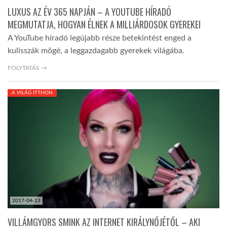
LUXUS AZ ÉV 365 NAPJÁN – A YOUTUBE HÍRADÓ
MEGMUTATJA, HOGYAN ÉLNEK A MILLIÁRDOSOK GYEREKEI
A YouTube híradó legújabb része betekintést enged a
kulisszák mögé, a leggazdagabb gyerekek világába.
FOLYTATÁS →
A VILÁG ITTHON
2017-04-13
VILLÁMGYORS SMINK AZ INTERNET KIRÁLYNŐJÉTŐL – AKI