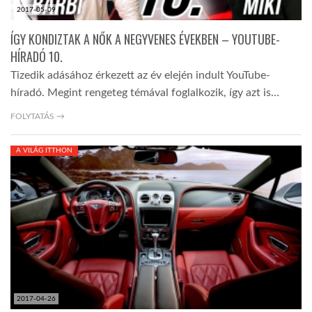
2017-05-09
ÍGY KONDIZTAK A NŐK A NEGYVENES ÉVEKBEN – YOUTUBE-
HÍRADÓ 10.
Tizedik adásához érkezett az év elején indult YouTube-
híradó. Megint rengeteg témával foglalkozik, így azt is…
FOLYTATÁS →
A VILÁG ITTHON
2017-04-26