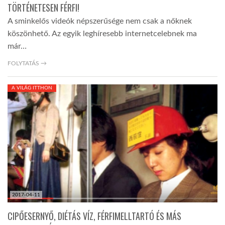
TÖRTÉNETESEN FÉRFI!
A sminkelős videók népszerűsége nem csak a nőknek
köszönhető. Az egyik leghíresebb internetcelebnek ma
már…
FOLYTATÁS →
A VILÁG ITTHON
2017-04-11
CIPŐESERNYŐ, DIÉTÁS VÍZ, FÉRFIMELLTARTÓ ÉS MÁS