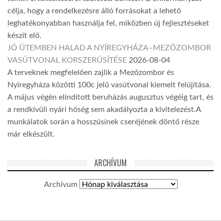
célja, hogy a rendelkezésre álló forrásokat a lehető
leghatékonyabban használja fel, miközben új fejlesztéseket
készít elő.
JÓ ÜTEMBEN HALAD A NYÍREGYHÁZA–MEZŐZOMBOR
VASÚTVONAL KORSZERŰSÍTÉSE
2026-08-04
A terveknek megfelelően zajlik a Mezőzombor és
Nyíregyháza közötti 100c jelű vasútvonal kiemelt felújítása.
A május végén elindított beruházás augusztus végéig tart, és
a rendkívüli nyári hőség sem akadályozta a kivitelezést.A
munkálatok során a hosszúsínek cseréjének döntő része
már elkészült.
ARCHÍVUM
Archívum