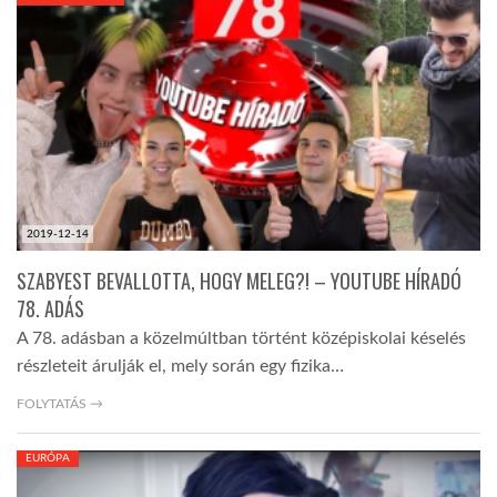
KÖZEL-KELET
AUSZTRÁLIA
A VILÁG ITTHON
2019-12-14
MÉDIA
SZABYEST BEVALLOTTA, HOGY MELEG?! – YOUTUBE HÍRADÓ
78. ADÁS
A 78. adásban a közelmúltban történt középiskolai késelés
részleteit árulják el, mely során egy fizika…
GLOBOTV BP
FOLYTATÁS →
EURÓPA
HÍR3D