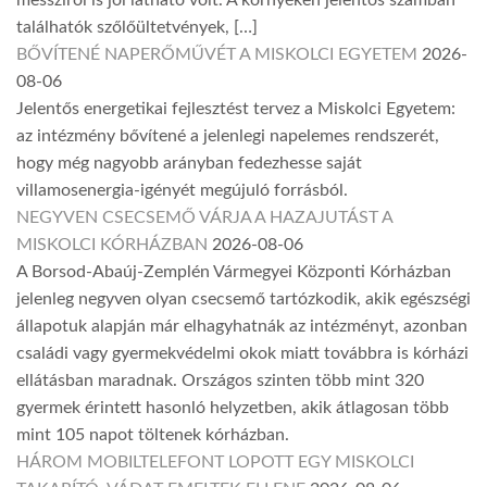
találhatók szőlőültetvények, […]
BŐVÍTENÉ NAPERŐMŰVÉT A MISKOLCI EGYETEM
2026-
08-06
Jelentős energetikai fejlesztést tervez a Miskolci Egyetem:
az intézmény bővítené a jelenlegi napelemes rendszerét,
hogy még nagyobb arányban fedezhesse saját
villamosenergia-igényét megújuló forrásból.
NEGYVEN CSECSEMŐ VÁRJA A HAZAJUTÁST A
MISKOLCI KÓRHÁZBAN
2026-08-06
A Borsod-Abaúj-Zemplén Vármegyei Központi Kórházban
jelenleg negyven olyan csecsemő tartózkodik, akik egészségi
állapotuk alapján már elhagyhatnák az intézményt, azonban
családi vagy gyermekvédelmi okok miatt továbbra is kórházi
ellátásban maradnak. Országos szinten több mint 320
gyermek érintett hasonló helyzetben, akik átlagosan több
mint 105 napot töltenek kórházban.
HÁROM MOBILTELEFONT LOPOTT EGY MISKOLCI