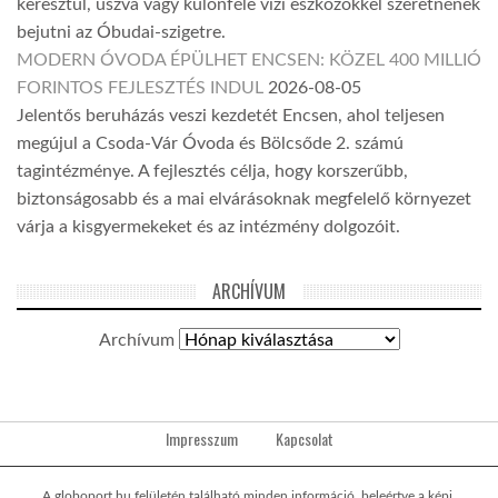
keresztül, úszva vagy különféle vízi eszközökkel szeretnének
bejutni az Óbudai-szigetre.
MODERN ÓVODA ÉPÜLHET ENCSEN: KÖZEL 400 MILLIÓ
FORINTOS FEJLESZTÉS INDUL
2026-08-05
Jelentős beruházás veszi kezdetét Encsen, ahol teljesen
megújul a Csoda-Vár Óvoda és Bölcsőde 2. számú
tagintézménye. A fejlesztés célja, hogy korszerűbb,
biztonságosabb és a mai elvárásoknak megfelelő környezet
várja a kisgyermekeket és az intézmény dolgozóit.
ARCHÍVUM
Archívum
Impresszum
Kapcsolat
A globoport.hu felületén található minden információ, beleértve a képi,