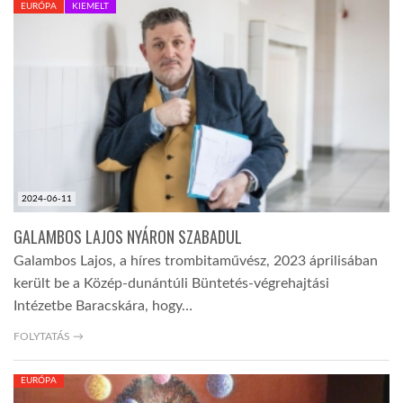
EURÓPA
KIEMELT
TROPICALMAGAZIN
GLOBOTV
AFRIKA TUDÁSTÁR
2024-06-11
A NAP SZÉPE
GALAMBOS LAJOS NYÁRON SZABADUL
Galambos Lajos, a híres trombitaművész, 2023 áprilisában
LINKTR.EE
került be a Közép-dunántúli Büntetés-végrehajtási
Intézetbe Baracskára, hogy…
GLOBOZSARU
FOLYTATÁS →
EURÓPA
DOBRAVERO.HU