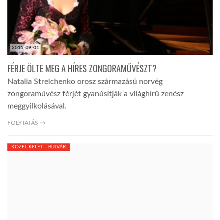
2015-09-01
FÉRJE ÖLTE MEG A HÍRES ZONGORAMŰVÉSZT?
Natalia Strelchenko orosz származású norvég
zongoraművész férjét gyanúsítják a világhírű zenész
meggyilkolásával.
FOLYTATÁS →
KÖZEL-KELET - BULVÁR