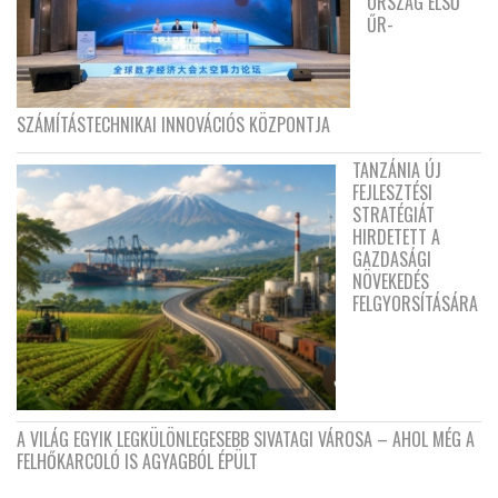
ORSZÁG ELSŐ
ŰR-
SZÁMÍTÁSTECHNIKAI INNOVÁCIÓS KÖZPONTJA
TANZÁNIA ÚJ
FEJLESZTÉSI
STRATÉGIÁT
HIRDETETT A
GAZDASÁGI
NÖVEKEDÉS
FELGYORSÍTÁSÁRA
A VILÁG EGYIK LEGKÜLÖNLEGESEBB SIVATAGI VÁROSA – AHOL MÉG A
FELHŐKARCOLÓ IS AGYAGBÓL ÉPÜLT