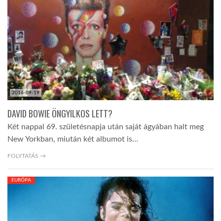
LATIMO.HU
GLOBOBOOK
2016-09-19
DAVID BOWIE ÖNGYILKOS LETT?
Két nappal 69. születésnapja után saját ágyában halt meg
New Yorkban, miután két albumot is…
FOLYTATÁS →
EURÓPA