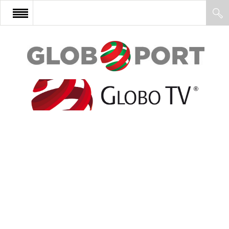
FŐOLDAL
AFRIKA
EURÓPA
ÁZSIA
ÉSZAK-AMERIKA
LATIN-AMERIKA