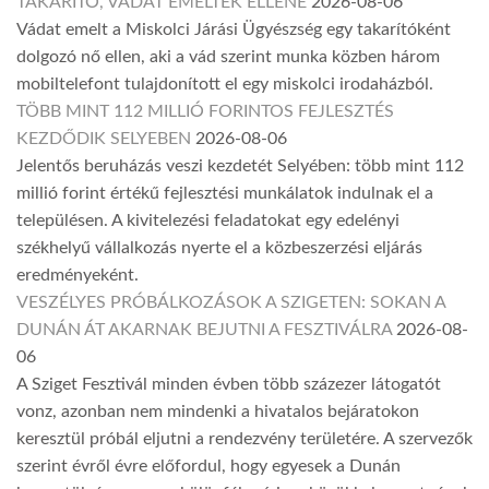
TAKARÍTÓ, VÁDAT EMELTEK ELLENE
2026-08-06
Vádat emelt a Miskolci Járási Ügyészség egy takarítóként
dolgozó nő ellen, aki a vád szerint munka közben három
mobiltelefont tulajdonított el egy miskolci irodaházból.
TÖBB MINT 112 MILLIÓ FORINTOS FEJLESZTÉS
KEZDŐDIK SELYEBEN
2026-08-06
Jelentős beruházás veszi kezdetét Selyében: több mint 112
millió forint értékű fejlesztési munkálatok indulnak el a
településen. A kivitelezési feladatokat egy edelényi
székhelyű vállalkozás nyerte el a közbeszerzési eljárás
eredményeként.
VESZÉLYES PRÓBÁLKOZÁSOK A SZIGETEN: SOKAN A
DUNÁN ÁT AKARNAK BEJUTNI A FESZTIVÁLRA
2026-08-
06
A Sziget Fesztivál minden évben több százezer látogatót
vonz, azonban nem mindenki a hivatalos bejáratokon
keresztül próbál eljutni a rendezvény területére. A szervezők
szerint évről évre előfordul, hogy egyesek a Dunán