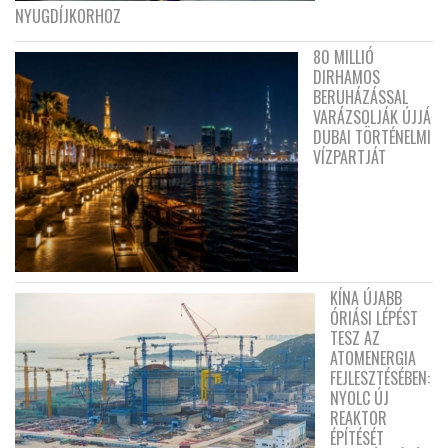
NYUGDÍJKORHOZ
80 MILLIÓ
DIRHAMOS
BERUHÁZÁSSAL
VARÁZSOLJÁK ÚJJÁ
DUBAI TÖRTÉNELMI
VÍZPARTJÁT
KÍNA ÚJABB
ÓRIÁSI LÉPÉST
TESZ AZ
ATOMENERGIA
FEJLESZTÉSÉBEN:
NYOLC ÚJ
REAKTOR
ÉPÍTÉSÉT