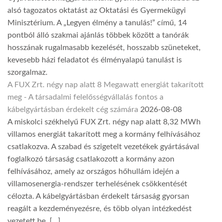
alsó tagozatos oktatást az Oktatási és Gyermekügyi
Minisztérium. A „Legyen élmény a tanulás!” című, 14
pontból álló szakmai ajánlás többek között a tanórák
hosszának rugalmasabb kezelését, hosszabb szüneteket,
kevesebb házi feladatot és élményalapú tanulást is
szorgalmaz.
A FUX Zrt. négy nap alatt 8 Megawatt energiát takarított
meg - A társadalmi felelősségvállalás fontos a
kábelgyártásban érdekelt cég számára
2026-08-08
A miskolci székhelyű FUX Zrt. négy nap alatt 8,32 MWh
villamos energiát takarított meg a kormány felhívásához
csatlakozva. A szabad és szigetelt vezetékek gyártásával
foglalkozó társaság csatlakozott a kormány azon
felhívásához, amely az országos hőhullám idején a
villamosenergia-rendszer terhelésének csökkentését
célozta. A kábelgyártásban érdekelt társaság gyorsan
reagált a kezdeményezésre, és több olyan intézkedést
vezetett be, […]