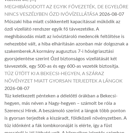
MEGHIBÁSODOTT AZ EGYIK FŐVEZETÉK, DE EGYELŐRE
NINCS VESZÉLYBEN ÓZD IVÓVÍZELLÁTÁSA
2026-08-07
Műszaki hiba miatt csökkentett kapacitással működik az
ózdi vízellátó rendszer egyik fő távvezetéke. A
meghibásodás miatt az ivóvíztároló medencék feltöltése is
nehezebbé vált, a hiba elhárításán azonban már dolgoznak a
szakemberek.A kormány augusztus 7-i hőségriasztási
gyorsjelentése szerint Ózd biztonságos vízellátását két
távvezeték, egy 500-as és egy 600-as vezeték biztosítja.
TŰZ ÜTÖTT KI A BEKECSI-HEGYEN, A SZÁRAZ
NÖVÉNYZET MIATT GYORSAN TERJEDTEK A LÁNGOK
2026-08-07
Tűz keletkezett pénteken a délelőtti órákban a Bekecsi-
hegyen, más néven a Nagy-hegyen – számolt be róla a
Szerencsi Hírek. A beszámoló szerint a lángok több ponton
is gyorsan terjedtek a kiszáradt, földközeli növényzetben. A
tűz időnként a fák lombkoronáját is elérte, így a füst
messziről is jól látható volt. A környéken jelentős számban