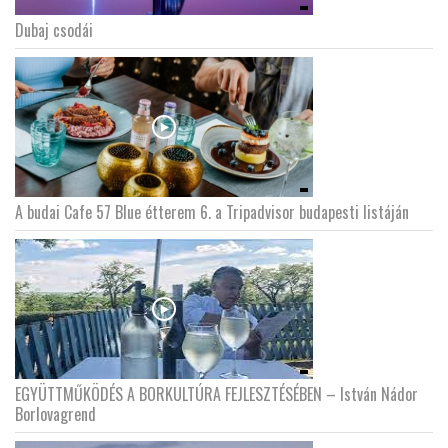
Dubaj csodái
A budai Cafe 57 Blue étterem 6. a Tripadvisor budapesti listáján
EGYÜTTMŰKÖDÉS A BORKULTÚRA FEJLESZTÉSÉBEN – István Nádor
Borlovagrend