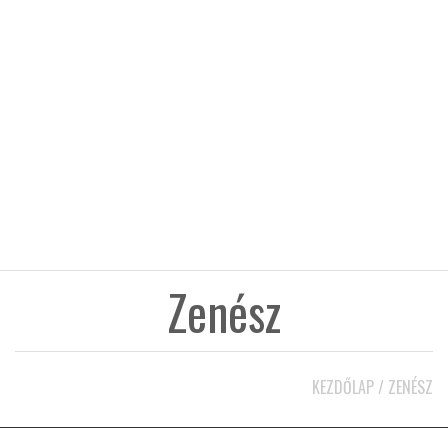
KÖZEL-KELET
AUSZTRÁLIA
A VILÁG ITTHON
MÉDIA
Zenész
GLOBOTV BP
KEZDŐLAP
/
ZENÉSZ
HÍR3D