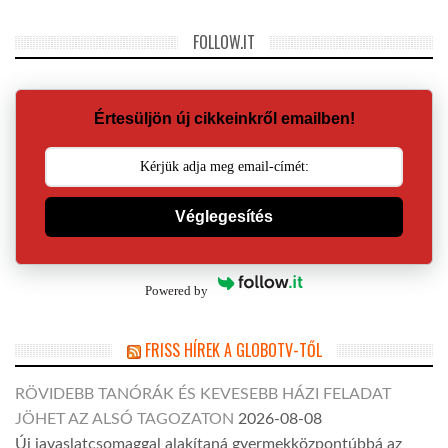
FOLLOW.IT
Értesüljön új cikkeinkről emailben!
Véglegesítés
Powered by
FRISS HÍREK A GLOBOTV-TŐL
RÖVIDEBB TANÓRÁK ÉS KEVESEBB HÁZI FELADAT
JÖHET AZ ALSÓ TAGOZATON
2026-08-08
Új javaslatcsomaggal alakítaná gyermekközpontúbbá az