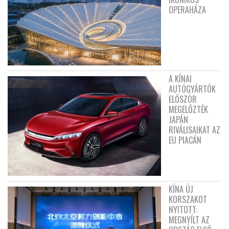
OPERAHÁZA
A KÍNAI
AUTÓGYÁRTÓK
ELŐSZÖR
MEGELŐZTÉK
JAPÁN
RIVÁLISAIKAT AZ
EU PIACÁN
KÍNA ÚJ
KORSZAKOT
NYITOTT:
MEGNYÍLT AZ