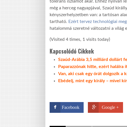
toleráns iszlámot akar. Ehhez nyilván l
még a herceg nagyapjával, Szaúd királl
kényszerhelyzetben van: a tartósan alac
tartható.
Ezért tervez technológiai meg
hatalommá szeretné változatni a világ 
(Visited 4 times, 1 visits today)
Kapcsolódó Cikkek
Szaúd-Arábia 3,5 milliárd dollárt 
Paparazzónak hitte, ezért halálra ít
Van, aki csak egy órát dolgozik a
Ebédelj, mint egy király – mivel k
Facebook
Google +