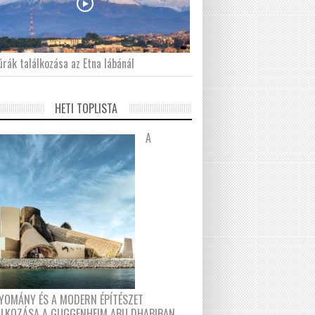
́rák találkozása az Etna lábánál
HETI TOPLISTA
A
YOMÁNY ÉS A MODERN ÉPÍTÉSZET
ÁLKOZÁSA A GUGGENHEIM ABU DHABIBAN