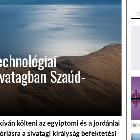
echnológiai
ivatagban Szaúd-
kíván költeni az egyiptomi és a jordániai
Duba
riásra a sivatagi királyság befektetési