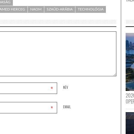
ZDASÁG
AMED HERCEG
NAOM
SZAÚD-ARÁBIA
TECHNOLÓGIA
*
NÉV
202
OPE
*
EMAIL