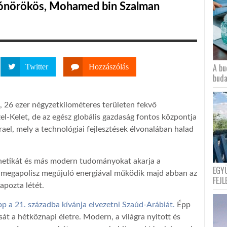
trónörökös, Mohamed bin Szalman
A bu
Twitter
Hozzászólás
buda
 26 ezer négyzetkilométeres területen fekvő
l-Kelet, de az egész globális gazdaság fontos központja
rael, mely a technológiai fejlesztések élvonalában halad
enetikát és más modern tudományokat akarja a
EGY
z megapolisz megújuló energiával működik majd abban az
FEJL
apozta létét.
p a 21. századba kívánja elvezetni Szaúd-Arábiát.
Épp
sát a hétköznapi életre. Modern, a világra nyitott és