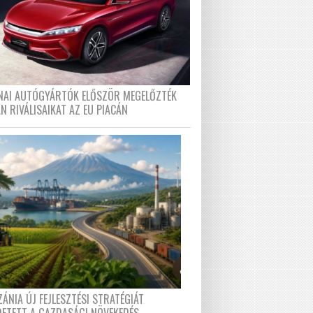
ÍNAI AUTÓGYÁRTÓK ELŐSZÖR MEGELŐZTÉK
N RIVÁLISAIKAT AZ EU PIACÁN
ÁNIA ÚJ FEJLESZTÉSI STRATÉGIÁT