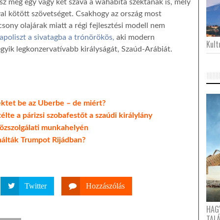
esz még egy vagy két szava a wahabita szektának is, mely
yal kötött szövetséget. Csakhogy az ország most
sony olajárak miatt a régi fejlesztési modell nem
apoliszt a sivatagba a trónörökös,
aki modern
Kultu
egyik legkonzervatívabb királyságát, Szaúd-Arábiát.
fektet be az Uberbe – de miért?
élte a párizsi szobafestőt a szaúdi királylány
 közszolgálati munkahelyén
ínálták Trumpot Rijádban?
Twitter
Hozzászólás
HAG
TAL