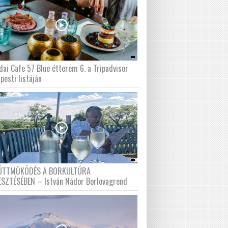
dai Cafe 57 Blue étterem 6. a Tripadvisor
pesti listáján
ÜTTMŰKÖDÉS A BORKULTÚRA
ESZTÉSÉBEN – István Nádor Borlovagrend