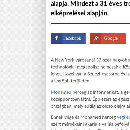
alapja. Mindezt a 31 éves 
elképzelései alapján.
Facebook
Google +
A New York városánál 33-szor nagyobb,
technológiai megapolisz nemcsak a Köze
lehet. Közel van a Szuezi-csatorna és Iz
a legtöbb területen.
Mohamed herceg
az informatikát, a g
középpontban látni. Épp ezért az egés
országban, mely eddig az olcsó olajra al
Ennek vége és Mohamed herceg
végkép
ezért mérsékelni akarja a vallás befolyá