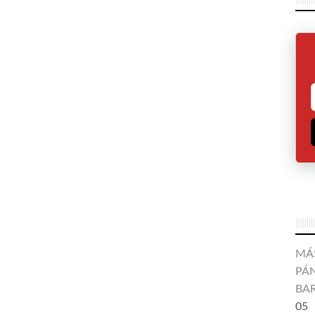
MÁ
PÁN
BA
05