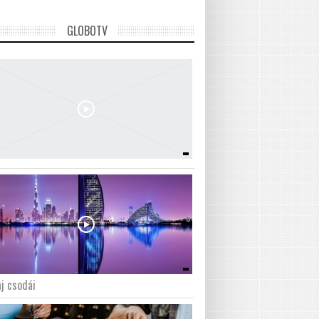
GLOBOTV
j csodái