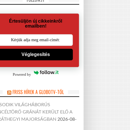
Értesüljön új cikkeinkről
emailben!
Véglegesítés
Powered by
FRISS HÍREK A GLOBOTV-TŐL
SODIK VILÁGHÁBORÚS
CÉLTÖRŐ GRÁNÁT KERÜLT ELŐ A
RÁTHEGYI MAJORSÁGBAN
2026-08-