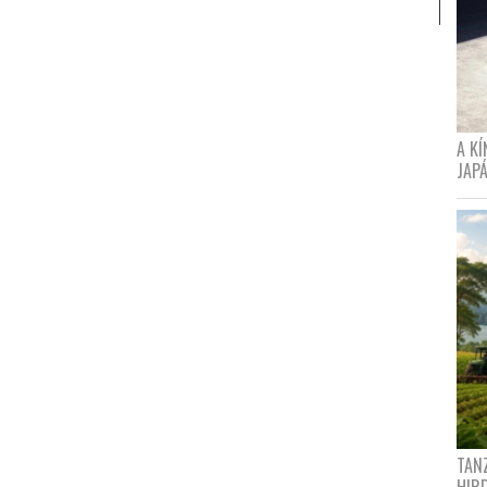
A K
JAPÁ
TANZ