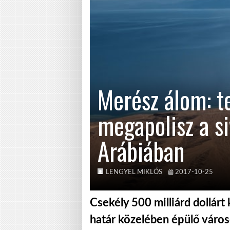
Merész álom: t
megapolisz a s
Arábiában
LENGYEL MIKLÓS
2017-10-25
Csekély 500 milliárd dollárt 
határ közelében épülő városó