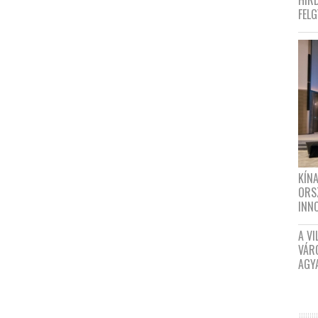
HIR
FEL
KÍN
ORS
INN
A VI
VÁR
AGY