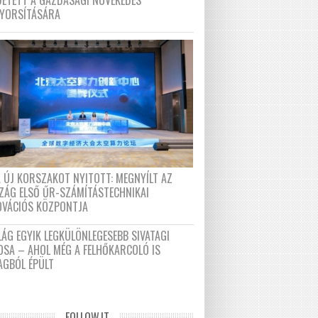
DETETT A GAZDASÁGI NÖVEKEDÉS
GYORSÍTÁSÁRA
A ÚJ KORSZAKOT NYITOTT: MEGNYÍLT AZ
ZÁG ELSŐ ŰR-SZÁMÍTÁSTECHNIKAI
OVÁCIÓS KÖZPONTJA
LÁG EGYIK LEGKÜLÖNLEGESEBB SIVATAGI
OSA – AHOL MÉG A FELHŐKARCOLÓ IS
AGBÓL ÉPÜLT
FOLLOW.IT