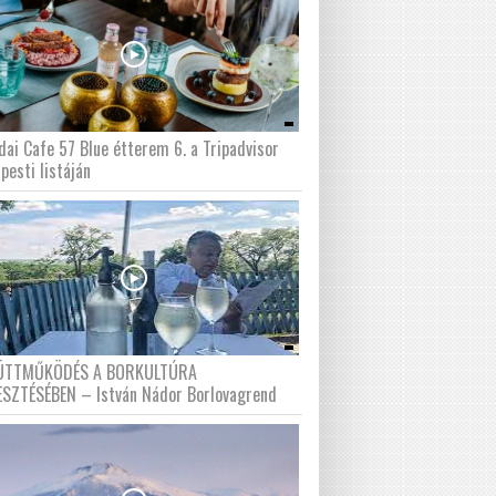
dai Cafe 57 Blue étterem 6. a Tripadvisor
pesti listáján
ÜTTMŰKÖDÉS A BORKULTÚRA
ESZTÉSÉBEN – István Nádor Borlovagrend