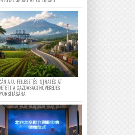
N RIVÁLISAIKAT AZ EU PIACÁN
ÁNIA ÚJ FEJLESZTÉSI STRATÉGIÁT
DETETT A GAZDASÁGI NÖVEKEDÉS
GYORSÍTÁSÁRA