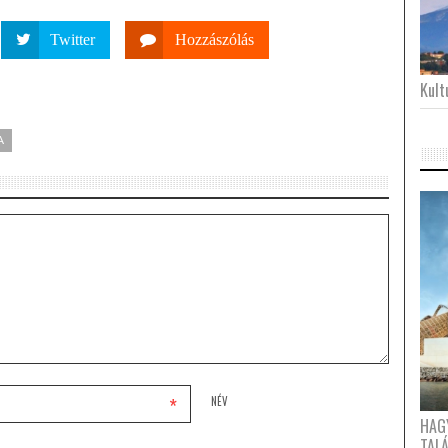
Twitter
Hozzászólás
Kultu
A
*
NÉV
HAG
TAL