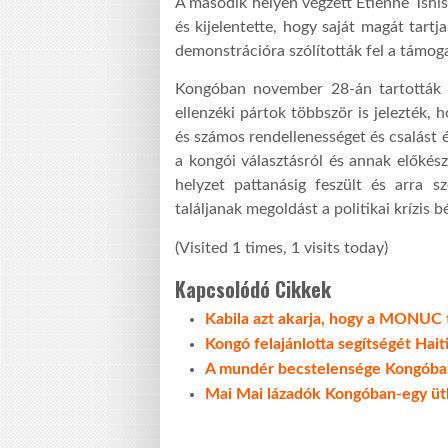
A második helyen végzett Etienne Tshi
és kijelentette, hogy saját magát tart
demonstrációra szólították fel a támoga
Kongóban november 28-án tartották m
ellenzéki pártok többször is jelezték
és számos rendellenességet és csalást é
a kongói választásról és annak előkész
helyzet pattanásig feszült és arra sz
találjanak megoldást a politikai krízis 
(Visited 1 times, 1 visits today)
Kapcsolódó Cikkek
Kabila azt akarja, hogy a MONUC
Kongó felajánlotta segítségét Hait
A mundér becstelensége Kongóba
Mai Mai lázadók Kongóban-egy ütk