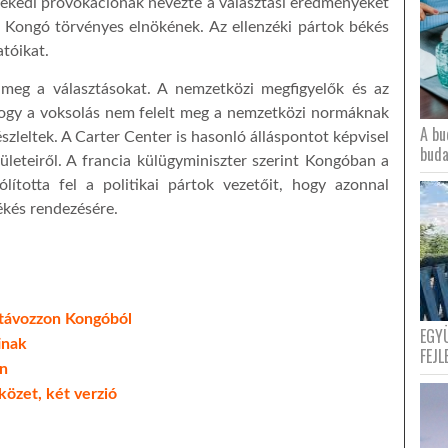
sekedi provokációnak nevezte a választási eredményeket
ja Kongó törvényes elnökének. Az ellenzéki pártok békés
tóikat.
eg a választásokat. A nemzetközi megfigyelők és az
, hogy a voksolás nem felelt meg a nemzetközi normáknak
A bu
szleltek. A Carter Center is hasonló álláspontot képvisel
buda
ületeiről. A francia külügyminiszter szerint Kongóban a
ólította fel a politikai pártok vezetőit, hogy azonnal
békés rendezésére.
 távozzon Kongóból
EGY
inak
FEJL
n
özet, két verzió