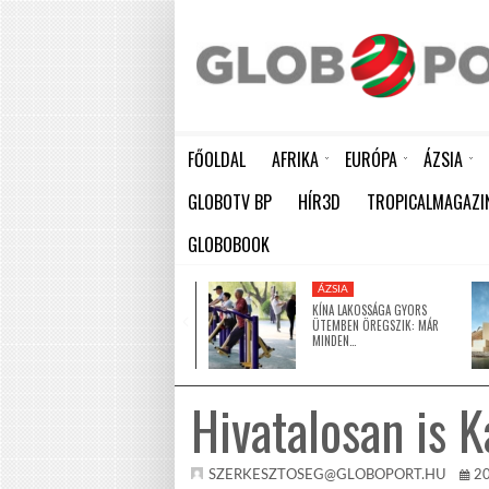
FŐOLDAL
AFRIKA
EURÓPA
ÁZSIA
AKÁR 20 MILLIÁRD DOLLÁROS VESZTESÉGET IS OKOZHAT AFRIKÁNAK A KÖZELGŐ EL NIÑO
HÁTBORZONGATÓ KAPCSOLAT A HAMBURGI KÉSELŐ ÉS A KOMBINÓS GYILKOS KÖZÖTT
KÍNA LAKOSSÁGA GYORS ÜTEMBEN
GLOBOTV BP
HÍR3D
TROPICALMAGAZI
GLOBOBOOK
AFRIKA
ÁZSIA
ÚJ, JELENTŐS OLAJMEZŐT
KÍNA LAKOSSÁGA GYORS
FEDEZTEK FEL LÍBIÁBAN –…
ÜTEMBEN ÖREGSZIK: MÁR
MINDEN…
Hivatalosan is 
SZERKESZTOSEG@GLOBOPORT.HU
2