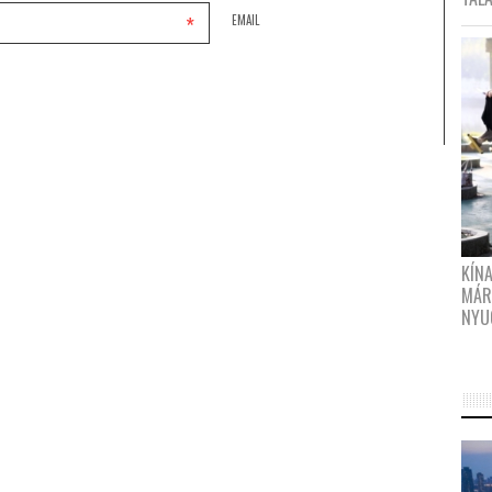
*
EMAIL
KÍN
MÁR
NYU