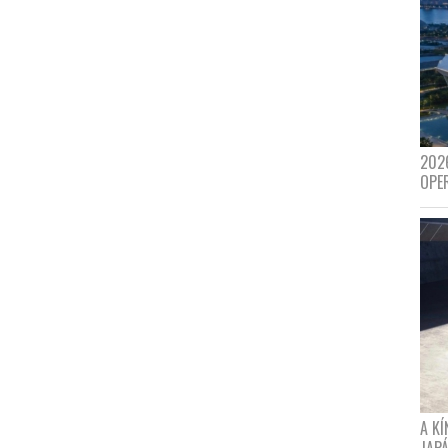
202
OPE
A K