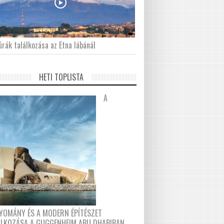
́rák találkozása az Etna lábánál
HETI TOPLISTA
A
YOMÁNY ÉS A MODERN ÉPÍTÉSZET
ÁLKOZÁSA A GUGGENHEIM ABU DHABIBAN