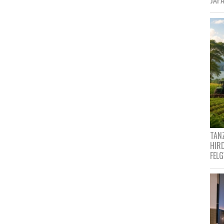
JAPÁ
TANZ
HIR
FEL