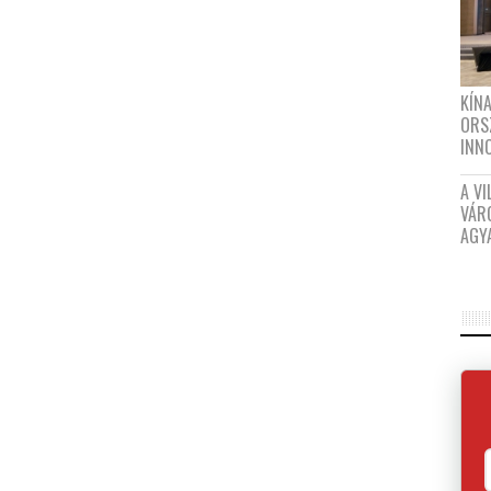
KÍN
ORS
INN
A VI
VÁR
AGY