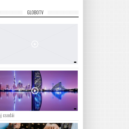
GLOBOTV
j csodái