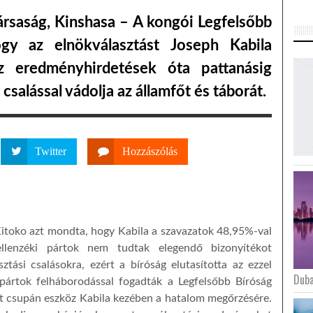
rsaság, Kinshasa – A kongói Legfelsőbb
ogy az elnökválasztást Joseph Kabila
 eredményhirdetések óta pattanásig
 csalással vádolja az államfőt és táborát.
Twitter
Hozzászólás
itoko azt mondta, hogy Kabila a szavazatok 48,95%-val
ellenzéki pártok nem tudtak elegendő bizonyítékot
sztási csalásokra, ezért a bíróság elutasította az ezzel
Duba
 pártok felháborodással fogadták a Legfelsőbb Bíróság
let csupán eszköz Kabila kezében a hatalom megőrzésére.