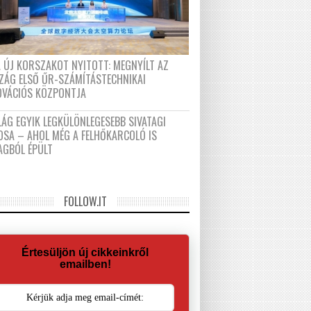
A ÚJ KORSZAKOT NYITOTT: MEGNYÍLT AZ
ZÁG ELSŐ ŰR-SZÁMÍTÁSTECHNIKAI
OVÁCIÓS KÖZPONTJA
LÁG EGYIK LEGKÜLÖNLEGESEBB SIVATAGI
OSA – AHOL MÉG A FELHŐKARCOLÓ IS
AGBÓL ÉPÜLT
FOLLOW.IT
Értesüljön új cikkeinkről
emailben!