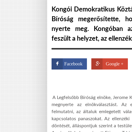
Kongói Demokratikus Köztá
Bíróság megerősítette, h
nyerte meg. Kongóban az
feszült a helyzet, az ellenzék
Facebook
Google +
A Legfelsőbb Bíróság elnöke, Jerome K
megnyerte az elnökválasztást. Az 
felmutatni, az általuk emlegetett vála
kapcsolatos panaszokat. Az ellenzéki
döntését, álláspontjuk szerint a testü