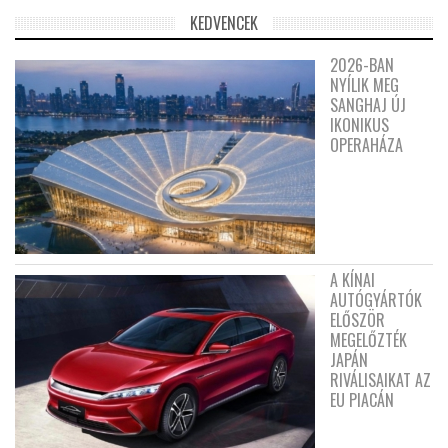
KEDVENCEK
2026-BAN
NYÍLIK MEG
SANGHAJ ÚJ
IKONIKUS
OPERAHÁZA
A KÍNAI
AUTÓGYÁRTÓK
ELŐSZÖR
MEGELŐZTÉK
JAPÁN
RIVÁLISAIKAT AZ
EU PIACÁN