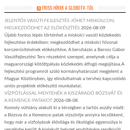
FRISS HÍREK A GLOBOTV-TŐL
JELENTŐS VASÚTI FEJLESZTÉS JÖHET MISKOLCON,
MEGKEZDŐDHET AZ ELŐKÉSZÍTÉS
2026-08-09
Újabb fontos lépés történhet a miskolci vasúti közlekedés
fejlesztése érdekében: megkezdődhet a miskolci fővonal
korszerűsítésének előkészítése. A beruházás a Baross Gábor
Vasútfejlesztési Terv részeként szerepel, amelynek célja a
magyarországi kötöttpályás közlekedés átfogó megújítása.A
fejlesztési programról szóló kormányhatározat megjelent a
Magyar Közlönyben, így elindulhatnak a tervhez kapcsolódó
uniós projektek előkészítő munkálatai.
VÍZPÓTLÁSSAL MENTENÉK A KISZÁRADÓ BÓZSVÁT ÉS
A KEMENCE-PATAKOT
2026-08-08
Komoly vízhiány alakult ki a térségben a tartós aszály miatt:
a Bózsva és a Kemence-patak vízszintje annyira lecsökkent,
hogy már a vízfolyások élővilága és ökológiai egyensúlya is
veszélybe került.A kialakult helyzet enyhítésére rendkívüli