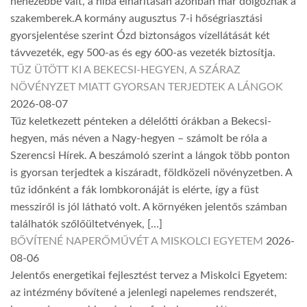
nehezebbé vált, a hiba elhárításán azonban már dolgoznak a
szakemberek.A kormány augusztus 7-i hőségriasztási
gyorsjelentése szerint Ózd biztonságos vízellátását két
távvezeték, egy 500-as és egy 600-as vezeték biztosítja.
TŰZ ÜTÖTT KI A BEKECSI-HEGYEN, A SZÁRAZ
NÖVÉNYZET MIATT GYORSAN TERJEDTEK A LÁNGOK
2026-08-07
Tűz keletkezett pénteken a délelőtti órákban a Bekecsi-
hegyen, más néven a Nagy-hegyen – számolt be róla a
Szerencsi Hírek. A beszámoló szerint a lángok több ponton
is gyorsan terjedtek a kiszáradt, földközeli növényzetben. A
tűz időnként a fák lombkoronáját is elérte, így a füst
messziről is jól látható volt. A környéken jelentős számban
találhatók szőlőültetvények, […]
BŐVÍTENÉ NAPERŐMŰVÉT A MISKOLCI EGYETEM
2026-
08-06
Jelentős energetikai fejlesztést tervez a Miskolci Egyetem:
az intézmény bővítené a jelenlegi napelemes rendszerét,