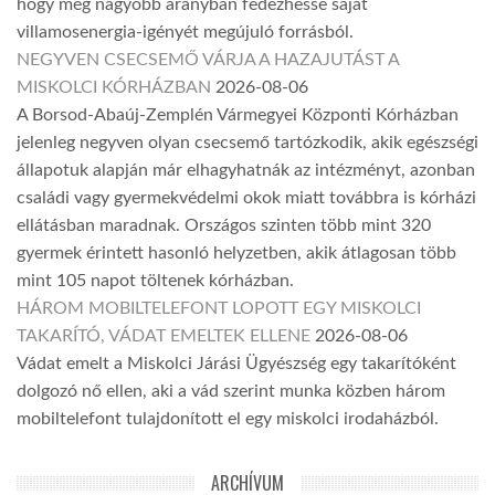
hogy még nagyobb arányban fedezhesse saját
villamosenergia-igényét megújuló forrásból.
NEGYVEN CSECSEMŐ VÁRJA A HAZAJUTÁST A
MISKOLCI KÓRHÁZBAN
2026-08-06
A Borsod-Abaúj-Zemplén Vármegyei Központi Kórházban
jelenleg negyven olyan csecsemő tartózkodik, akik egészségi
állapotuk alapján már elhagyhatnák az intézményt, azonban
családi vagy gyermekvédelmi okok miatt továbbra is kórházi
ellátásban maradnak. Országos szinten több mint 320
gyermek érintett hasonló helyzetben, akik átlagosan több
mint 105 napot töltenek kórházban.
HÁROM MOBILTELEFONT LOPOTT EGY MISKOLCI
TAKARÍTÓ, VÁDAT EMELTEK ELLENE
2026-08-06
Vádat emelt a Miskolci Járási Ügyészség egy takarítóként
dolgozó nő ellen, aki a vád szerint munka közben három
mobiltelefont tulajdonított el egy miskolci irodaházból.
ARCHÍVUM