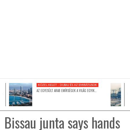
KÖZEL-KELET
AUSZTRÁLIA
A VILÁG ITTHON
MÉDIA
KÖZEL-KELET - DUBAJ ÉS AZ EMIRÁTUSOK
AZ EGYESÜLT ARAB EMÍRSÉGEK A VILÁG EGYIK…
GLOBOTV BP
Bissau junta says hands
HÍR3D