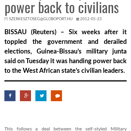
power back to civilians
TROPICALMAGAZIN
SZERKESZTOSEG@GLOBOPORT.HU
2012-05-23
GLOBOTV
BISSAU (Reuters) – Six weeks after it
toppled the government and derailed
AFRIKA TUDÁSTÁR
elections, Guinea-Bissau’s military junta
said on Tuesday it was handing power back
A NAP SZÉPE
to the West African state’s civilian leaders.
LINKTR.EE
GLOBOZSARU
DOBRAVERO.HU
This follows a deal between the self-styled Military