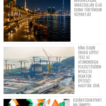
BERUHÁZÁSSAL
VARÁZSOLJÁK ÚJJÁ
DUBAI TÖRTÉNELMI
VÍZPARTJÁT
KÍNA ÚJABB
ÓRIÁSI LÉPÉST
TESZ AZ
ATOMENERGIA
FEJLESZTÉSÉBEN:
NYOLC ÚJ
REAKTOR
ÉPÍTÉSÉT
HAGYTÁK JÓVÁ
ELEFÁNTCSONTPART
MA ÜNNEPLI