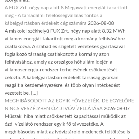
szorgalmaz.
A FUX Zrt. négy nap alatt 8 Megawatt energiát takarított
meg - A társadalmi felelősségvállalás fontos a
kábelgyártásban érdekelt cég számára
2026-08-08
A miskolci székhelyű FUX Zrt. négy nap alatt 8,32 MWh
villamos energiát takarított meg a kormány felhívásához
csatlakozva. A szabad és szigetelt vezetékek gyártásával
foglalkozó társaság csatlakozott a kormány azon
felhívásához, amely az országos hőhullám idején a
villamosenergia-rendszer terhelésének csökkentését
célozta. A kábelgyártásban érdekelt társaság gyorsan
reagált a kezdeményezésre, és több olyan intézkedést
vezetett be, […]
MEGHIBÁSODOTT AZ EGYIK FŐVEZETÉK, DE EGYELŐRE
NINCS VESZÉLYBEN ÓZD IVÓVÍZELLÁTÁSA
2026-08-07
Műszaki hiba miatt csökkentett kapacitással működik az
ózdi vízellátó rendszer egyik fő távvezetéke. A
meghibásodás miatt az ivóvíztároló medencék feltöltése is