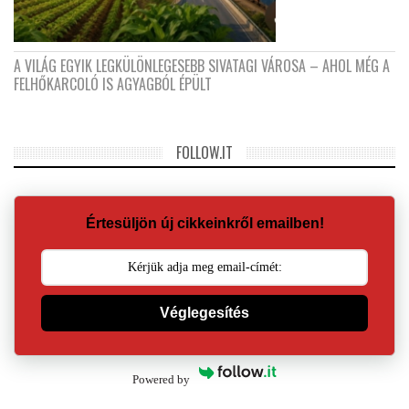
A VILÁG EGYIK LEGKÜLÖNLEGESEBB SIVATAGI VÁROSA – AHOL MÉG A
FELHŐKARCOLÓ IS AGYAGBÓL ÉPÜLT
FOLLOW.IT
Értesüljön új cikkeinkről emailben!
Véglegesítés
Powered by