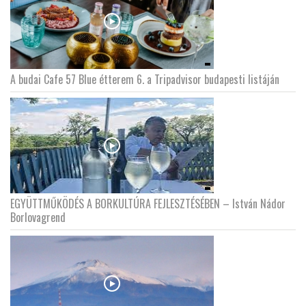
A budai Cafe 57 Blue étterem 6. a Tripadvisor budapesti listáján
EGYÜTTMŰKÖDÉS A BORKULTÚRA FEJLESZTÉSÉBEN – István Nádor
Borlovagrend