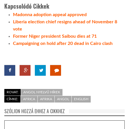
Kapcsolódó Cikkek
Madonna adoption appeal approved
Liberia election chief resigns ahead of November 8
vote
Former Niger president Saibou dies at 71
Campaigning on hold after 20 dead in Cairo clash
ROVAT:
ANGOL NYELVŰ HÍREK
CÍMKE:
AFRICA
AFRIKA
ANGOL
ENGLISH
SZÓLJON HOZZÁ EHHEZ A CIKKHEZ