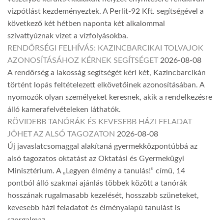
vízpótlást kezdeményeztek. A Perlit-92 Kft. segítségével a
következő két hétben naponta két alkalommal
szivattyúznak vizet a vízfolyásokba.
RENDŐRSÉGI FELHÍVÁS: KAZINCBARCIKAI TOLVAJOK
AZONOSÍTÁSÁHOZ KÉRNEK SEGÍTSÉGET
2026-08-08
A rendőrség a lakosság segítségét kéri két, Kazincbarcikán
történt lopás feltételezett elkövetőinek azonosításában. A
nyomozók olyan személyeket keresnek, akik a rendelkezésre
álló kamerafelvételeken láthatók.
RÖVIDEBB TANÓRÁK ÉS KEVESEBB HÁZI FELADAT
JÖHET AZ ALSÓ TAGOZATON
2026-08-08
Új javaslatcsomaggal alakítaná gyermekközpontúbbá az
alsó tagozatos oktatást az Oktatási és Gyermekügyi
Minisztérium. A „Legyen élmény a tanulás!” című, 14
pontból álló szakmai ajánlás többek között a tanórák
hosszának rugalmasabb kezelését, hosszabb szüneteket,
kevesebb házi feladatot és élményalapú tanulást is