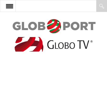
FŐOLDAL
AFRIKA
EURÓPA
ÁZSIA
ÉSZAK-AMERIKA
LATIN-AMERIKA