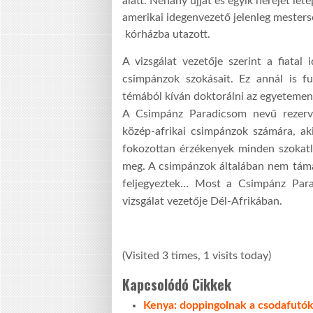
alatt. Néhány ujját és egyik heréjét let
amerikai idegenvezető jelenleg mesters
kórházba utazott.
A vizsgálat vezetője szerint a fiatal
csimpánzok szokásait. Ez annál is f
témából kíván doktorálni az egyeteme
A Csimpánz Paradicsom nevű rezerv
közép-afrikai csimpánzok számára, ak
fokozottan érzékenyek minden szokatla
meg. A csimpánzok általában nem táma
feljegyeztek… Most a Csimpánz Para
vizsgálat vezetője Dél-Afrikában.
(Visited 3 times, 1 visits today)
Kapcsolódó Cikkek
Kenya: doppingolnak a csodafutó