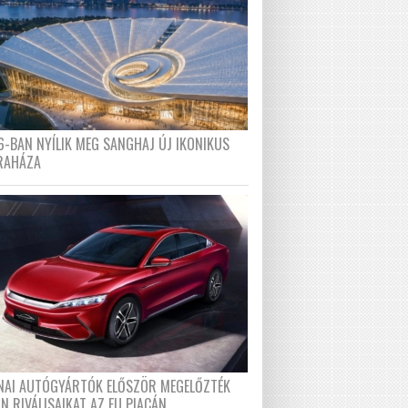
6-BAN NYÍLIK MEG SANGHAJ ÚJ IKONIKUS
RAHÁZA
ÍNAI AUTÓGYÁRTÓK ELŐSZÖR MEGELŐZTÉK
N RIVÁLISAIKAT AZ EU PIACÁN