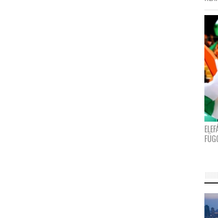
ELE
FÜG