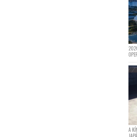
202
OPE
A K
JAPÁ