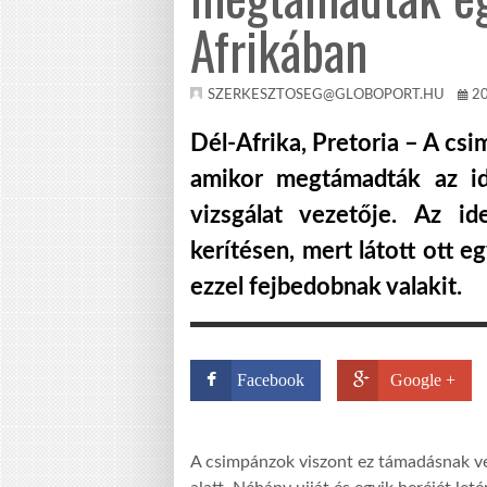
Afrikában
SZERKESZTOSEG@GLOBOPORT.HU
2
Dél-Afrika, Pretoria – A cs
amikor megtámadták az id
vizsgálat vezetője. Az i
kerítésen, mert látott ott e
ezzel fejbedobnak valakit.
Facebook
Google +
A csimpánzok viszont ez támadásnak vél