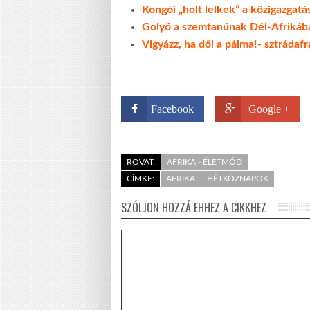
Kongói „holt lelkek” a közigazgat
Golyó a szemtanúnak Dél-Afrikáb
Vigyázz, ha dől a pálma!- sztrádaf
Facebook
Google +
ROVAT:
AFRIKA - ÉLETMÓD
CÍMKE:
AFRIKA
HÉTKÖZNAPOK
SZÓLJON HOZZÁ EHHEZ A CIKKHEZ