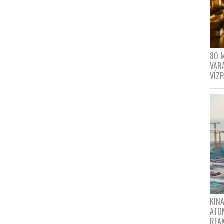
80 
VAR
VÍZ
KÍNA
ATO
REA