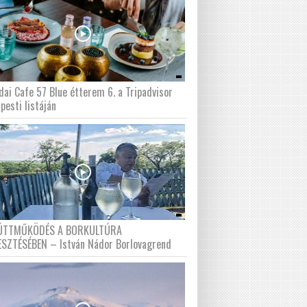
dai Cafe 57 Blue étterem 6. a Tripadvisor
pesti listáján
ÜTTMŰKÖDÉS A BORKULTÚRA
ESZTÉSÉBEN – István Nádor Borlovagrend