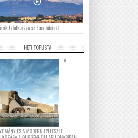
́rák találkozása az Etna lábánál
HETI TOPLISTA
A
YOMÁNY ÉS A MODERN ÉPÍTÉSZET
ÁLKOZÁSA A GUGGENHEIM ABU DHABIBAN