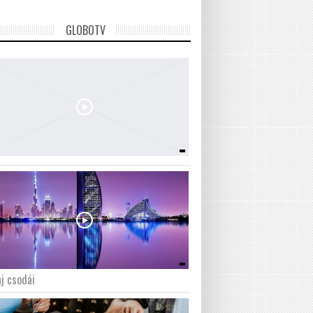
GLOBOTV
j csodái