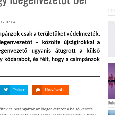
012-07-04
impánzok csak a területüket védelmezték,
egenvezetőt – közölte újságírókkal a
degenvezető ugyanis átugrott a külső
gy kődarabot, és félt, hogy a csimpánzok
Twitter
Hozzászólás
Duba
ték és berángatták az idegenvezetőt a belső kerítés