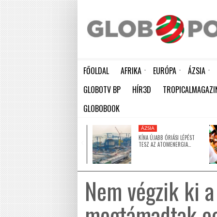
FŐOLDAL
AFRIKA
EURÓPA
ÁZSIA
ELEFÁNTCSONTPART MA ÜNNEPLI FÜGGETLENSÉGÉNEK 66. ÉVFORDULÓJÁT
HÁTBORZONGATÓ KAPCSOLAT A HAMBURGI KÉSELŐ ÉS A KOMBINÓS GYILKOS KÖZÖTT
KÍNA ÚJABB ÓRIÁSI LÉPÉST TESZ AZ ATOMENERGIA FEJLESZTÉSÉBEN: NYOLC ÚJ REAKTO
GLOBOTV BP
HÍR3D
TROPICALMAGAZI
GLOBOBOOK
KÖZEL-KELET
ÁZSIA
5 MILLIÓ DOLLÁRRAL
KÍNA ÚJABB ÓRIÁSI LÉPÉST
TÁMOGATJA AZ EGYESÜLT
TESZ AZ ATOMENERGIA…
ARAB…
Nem végzik ki a
megtámadtak eg