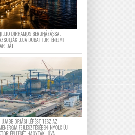
MILLIÓ DIRHAMOS BERUHÁZÁSSAL
ÁZSOLJÁK ÚJJÁ DUBAI TÖRTÉNELMI
PARTJÁT
 ÚJABB ÓRIÁSI LÉPÉST TESZ AZ
MENERGIA FEJLESZTÉSÉBEN: NYOLC ÚJ
KTOR ÉPÍTÉSÉT HAGYTÁK JÓVÁ