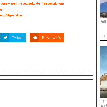
ásban – nem léteznek, de fizetésük van
an
rász Algériában
Kultu
Twitter
Hozzászólás
HAG
TAL