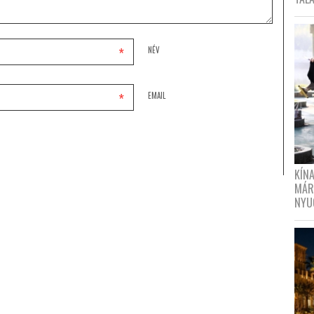
*
NÉV
*
EMAIL
KÍN
MÁR
NYU