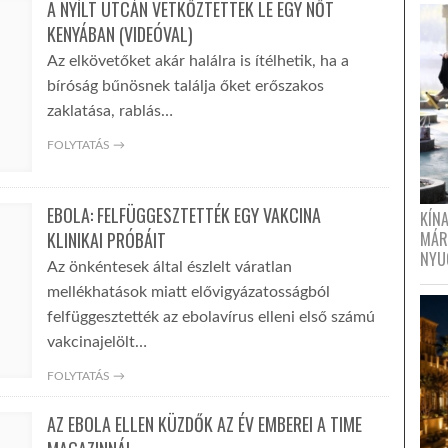
A NYÍLT UTCÁN VETKŐZTETTEK LE EGY NŐT
KENYÁBAN (VIDEÓVAL)
Az elkövetőket akár halálra is ítélhetik, ha a
bíróság bűnösnek találja őket erőszakos
zaklatása, rablás…
FOLYTATÁS →
EBOLA: FELFÜGGESZTETTÉK EGY VAKCINA
KÍN
KLINIKAI PRÓBÁIT
MÁR
NYU
Az önkéntesek által észlelt váratlan
mellékhatások miatt elővigyázatosságból
felfüggesztették az ebolavírus elleni első számú
vakcinajelölt…
FOLYTATÁS →
AZ EBOLA ELLEN KÜZDŐK AZ ÉV EMBEREI A TIME