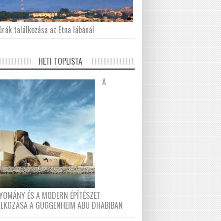
́rák találkozása az Etna lábánál
HETI TOPLISTA
A
YOMÁNY ÉS A MODERN ÉPÍTÉSZET
ÁLKOZÁSA A GUGGENHEIM ABU DHABIBAN