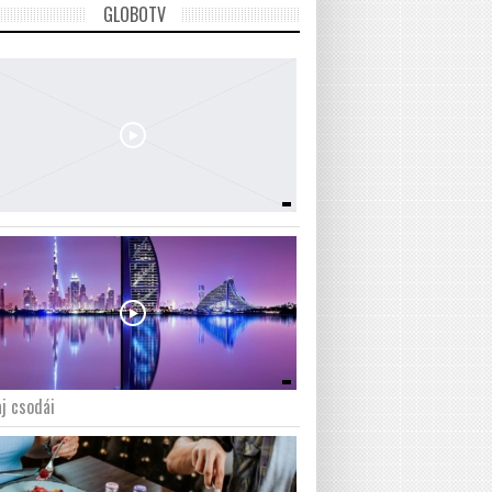
GLOBOTV
j csodái