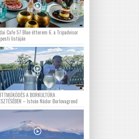
dai Cafe 57 Blue étterem 6. a Tripadvisor
pesti listáján
ÜTTMŰKÖDÉS A BORKULTÚRA
ESZTÉSÉBEN – István Nádor Borlovagrend