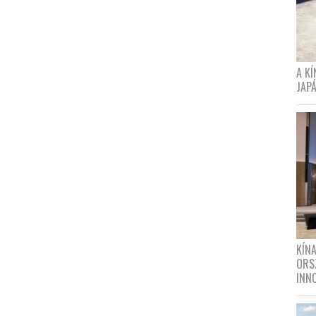
A K
JAPÁ
KÍN
ORS
INN