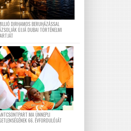
MILLIÓ DIRHAMOS BERUHÁZÁSSAL
ÁZSOLJÁK ÚJJÁ DUBAI TÖRTÉNELMI
PARTJÁT
FÁNTCSONTPART MA ÜNNEPLI
GETLENSÉGÉNEK 66. ÉVFORDULÓJÁT