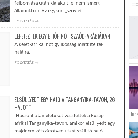
felbomlása után kialakult, el nem ismert
államokban. Az egykori „szovjet…
FOLYTATÁS →
LEFEJEZTEK EGY ETIÓP NŐT SZAÚD-ARÁBIÁBAN
A kelet-afrikai nőt gyilkosság miatt ítélték
halálra.
FOLYTATÁS →
ELSÜLLYEDT EGY HAJÓ A TANGANYIKA-TAVON, 26
HALOTT
Duba
Huszonhatan életüket vesztették a közép-
afrikai Tanganyika-tavon, amikor elsüllyedt egy
majdnem kétszázötven utast szállító hajó .