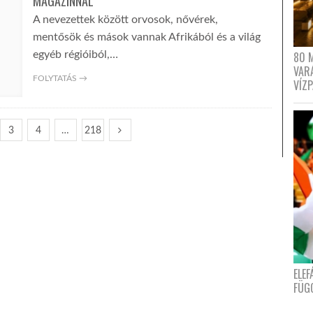
MAGAZINNÁL
A nevezettek között orvosok, nővérek,
mentősök és mások vannak Afrikából és a világ
80 
egyéb régióiból,…
VAR
FOLYTATÁS →
VÍZ
3
4
…
218
ELE
FÜG