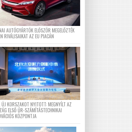
ÍNAI AUTÓGYÁRTÓK ELŐSZÖR MEGELŐZTÉK
N RIVÁLISAIKAT AZ EU PIACÁN
A ÚJ KORSZAKOT NYITOTT: MEGNYÍLT AZ
ZÁG ELSŐ ŰR-SZÁMÍTÁSTECHNIKAI
OVÁCIÓS KÖZPONTJA