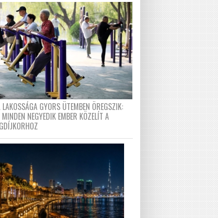
A LAKOSSÁGA GYORS ÜTEMBEN ÖREGSZIK:
 MINDEN NEGYEDIK EMBER KÖZELÍT A
GDÍJKORHOZ