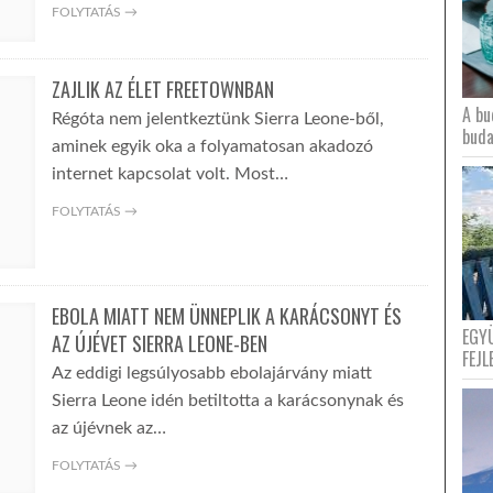
FOLYTATÁS →
ZAJLIK AZ ÉLET FREETOWNBAN
A bu
Régóta nem jelentkeztünk Sierra Leone-ből,
buda
aminek egyik oka a folyamatosan akadozó
internet kapcsolat volt. Most…
FOLYTATÁS →
EBOLA MIATT NEM ÜNNEPLIK A KARÁCSONYT ÉS
EGY
AZ ÚJÉVET SIERRA LEONE-BEN
FEJL
Az eddigi legsúlyosabb ebolajárvány miatt
Sierra Leone idén betiltotta a karácsonynak és
az újévnek az…
FOLYTATÁS →