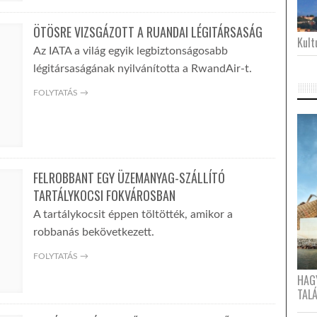
ÖTÖSRE VIZSGÁZOTT A RUANDAI LÉGITÁRSASÁG
Kultu
Az IATA a világ egyik legbiztonságosabb
légitársaságának nyilvánította a RwandAir-t.
FOLYTATÁS →
FELROBBANT EGY ÜZEMANYAG-SZÁLLÍTÓ
TARTÁLYKOCSI FOKVÁROSBAN
A tartálykocsit éppen töltötték, amikor a
robbanás bekövetkezett.
FOLYTATÁS →
HAG
TAL