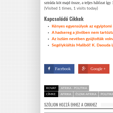
sztráda köt majd össze, a teljes hálózat íg
(Visited 1 times, 1 visits today)
Kapcsolódó Cikkek
Kényes egyensúlyok az egyiptomi 
A hadsereg a jövőben nem tartózta
Az iszlám nevében gyújtották volna
Segélykiáltás Maliból! K. Daouda 
Facebook
Google +
ROVAT:
AFRIKA - POLITIKA
CÍMKE:
AFRIKA
ÉSZAK-AFRIKA
POLITIK
SZÓLJON HOZZÁ EHHEZ A CIKKHEZ