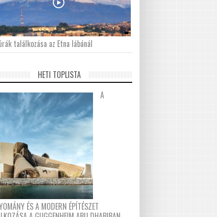
́rák találkozása az Etna lábánál
HETI TOPLISTA
A
YOMÁNY ÉS A MODERN ÉPÍTÉSZET
ÁLKOZÁSA A GUGGENHEIM ABU DHABIBAN