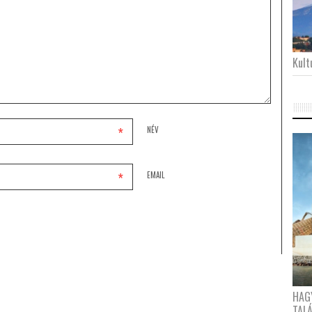
Kultu
*
NÉV
*
EMAIL
HAG
TAL