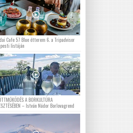
dai Cafe 57 Blue étterem 6. a Tripadvisor
pesti listáján
ÜTTMŰKÖDÉS A BORKULTÚRA
ESZTÉSÉBEN – István Nádor Borlovagrend