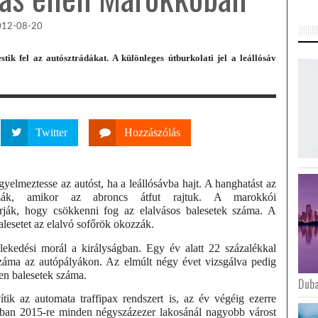
012-08-20
ik fel az autósztrádákat. A különleges útburkolati jel a leállósáv
Twitter
Hozzászólás
igyelmeztesse az autóst, ha a leállósávba hajt. A hanghatást az
zák, amikor az abroncs átfut rajtuk. A marokkói
rják, hogy csökkenni fog az elalvásos balesetek száma. A
balesetet az elalvó sofőrök okozzák.
lekedési morál a királyságban. Egy év alatt 22 százalékkal
száma az autópályákon. Az elmúlt négy évet vizsgálva pedig
yen balesetek száma.
Duba
ítik az automata traffipax rendszert is, az év végéig ezerre
ban 2015-re minden négyszázezer lakosánál nagyobb várost