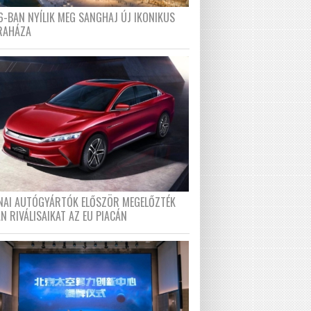
6-BAN NYÍLIK MEG SANGHAJ ÚJ IKONIKUS
RAHÁZA
ÍNAI AUTÓGYÁRTÓK ELŐSZÖR MEGELŐZTÉK
N RIVÁLISAIKAT AZ EU PIACÁN