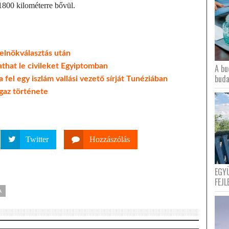
y 1800 kilométerre bővül.
elnökválasztás után
that le civileket Egyiptomban
A bu
buda
 fel egy iszlám vallási vezető sírját Tunéziában
igaz története
Twitter
Hozzászólás
EGY
FEJL
A