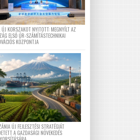
A ÚJ KORSZAKOT NYITOTT: MEGNYÍLT AZ
ZÁG ELSŐ ŰR-SZÁMÍTÁSTECHNIKAI
OVÁCIÓS KÖZPONTJA
ÁNIA ÚJ FEJLESZTÉSI STRATÉGIÁT
DETETT A GAZDASÁGI NÖVEKEDÉS
GYORSÍTÁSÁRA