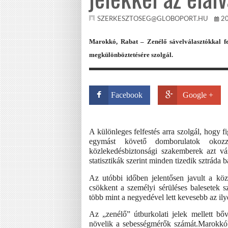
SZERKESZTOSEG@GLOBOPORT.HU
2
Marokkó, Rabat – Zenélő sávelválasztókkal fest
megkülönböztetésére szolgál.
Facebook
Google +
A különleges felfestés arra szolgál, hogy f
egymást követő domborulatok okoz
közlekedésbiztonsági szakemberek azt vá
statisztikák szerint minden tizedik sztráda 
Az utóbbi időben jelentősen javult a köz
csökkent a személyi sérüléses balesetek 
több mint a negyedével lett kevesebb az il
Az „zenélő” útburkolati jelek mellett bőv
növelik a sebességmérők számát.Marokkó