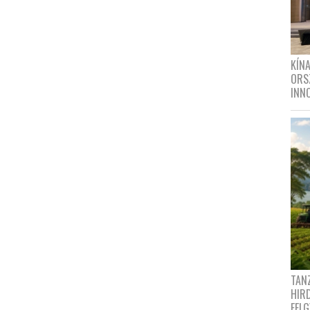
KÍN
ORS
INN
TANZ
HIR
FEL