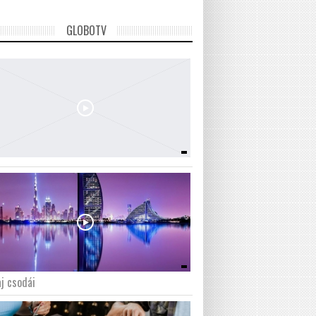
GLOBOTV
j csodái