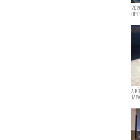
202
OPE
A K
JAPÁ