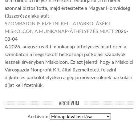
ki a földből.A helyszínre érkező rendőrjárőr a területet
azonnal biztosította, majd értesítette a Magyar Honvédség
tűzszerész alakulatát.
SZOMBATON IS FIZETNI KELL A PARKOLÁSÉRT
MISKOLCON A MUNKANAP-ÁTHELYEZÉS MIATT
2026-
08-04
A 2026. augusztus 8-i munkanap-áthelyezés miatt ezen a
szombaton a megszokott hétköznapi parkolási szabályok
lesznek érvényben Miskolcon. Ez azt jelenti, hogy a Miskolci
Városgazda Nonprofit Kft. által üzemeltetett felszíni
díjköteles parkolóhelyeken a gépjárművezetőknek parkolási
díjat kell fizetniük.
ARCHÍVUM
Archívum