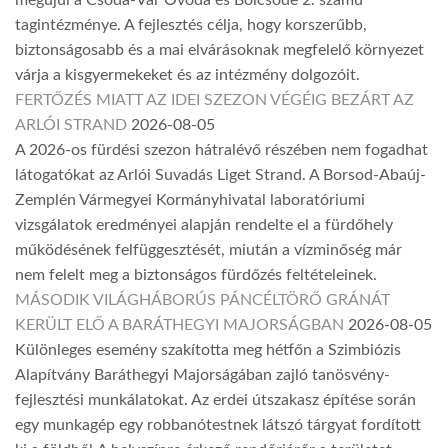
tagintézménye. A fejlesztés célja, hogy korszerűbb,
biztonságosabb és a mai elvárásoknak megfelelő környezet
várja a kisgyermekeket és az intézmény dolgozóit.
FERTŐZÉS MIATT AZ IDEI SZEZON VÉGÉIG BEZÁRT AZ
ARLÓI STRAND
2026-08-05
A 2026-os fürdési szezon hátralévő részében nem fogadhat
látogatókat az Arlói Suvadás Liget Strand. A Borsod-Abaúj-
Zemplén Vármegyei Kormányhivatal laboratóriumi
vizsgálatok eredményei alapján rendelte el a fürdőhely
működésének felfüggesztését, miután a vízminőség már
nem felelt meg a biztonságos fürdőzés feltételeinek.
MÁSODIK VILÁGHÁBORÚS PÁNCÉLTÖRŐ GRÁNÁT
KERÜLT ELŐ A BARÁTHEGYI MAJORSÁGBAN
2026-08-05
Különleges esemény szakította meg hétfőn a Szimbiózis
Alapítvány Baráthegyi Majorságában zajló tanösvény-
fejlesztési munkálatokat. Az erdei útszakasz építése során
egy munkagép egy robbanótestnek látszó tárgyat fordított