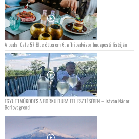
A budai Cafe 57 Blue étterem 6. a Tripadvisor budapesti listáján
EGYÜTTMŰKÖDÉS A BORKULTÚRA FEJLESZTÉSÉBEN – István Nádor
Borlovagrend