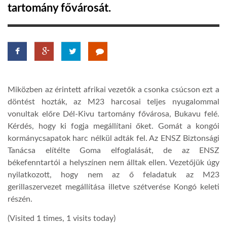
tartomány fővárosát.
TROPICALMAGAZIN
GLOBOTV
AFRIKA TUDÁSTÁR
Miközben az érintett afrikai vezetők a csonka csúcson ezt a
döntést hozták, az M23 harcosai teljes nyugalommal
vonultak előre Dél-Kivu tartomány fővárosa, Bukavu felé.
A NAP SZÉPE
Kérdés, hogy ki fogja megállítani őket. Gomát a kongói
kormánycsapatok harc nélkül adták fel. Az ENSZ Biztonsági
Tanácsa elítélte Goma elfoglalását, de az ENSZ
LINKTR.EE
békefenntartói a helyszínen nem álltak ellen. Vezetőjük úgy
nyilatkozott, hogy nem az ő feladatuk az M23
GLOBOZSARU
gerillaszervezet megállítása illetve szétverése Kongó keleti
részén.
DOBRAVERO.HU
(Visited 1 times, 1 visits today)