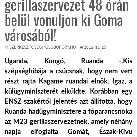
gerillaszervezet 48 órán
belül vonuljon ki Goma
KÖZEL-KELET
városából!
AUSZTRÁLIA
SZERKESZTOSEG@GLOBOPORT.HU
2012-11-25
A VILÁG ITTHON
Uganda, Kongó, Ruanda -.Kis
szépséghibája a csúcsnak, hogy nem vett
MÉDIA
részt rajta Kagame ruandai elnök. Igaz, a
külügyminiszterét elküldte. Korábban egy
ENSZ szakértői jelentés azt állította, hogy
Ruanda hadügyminisztere a főparancsnoka
GLOBOTV BP
az M23 gerillaszervezetnek, amely néhány
HÍR3D
napja elfoglalta Gomát, Észak-Kivu