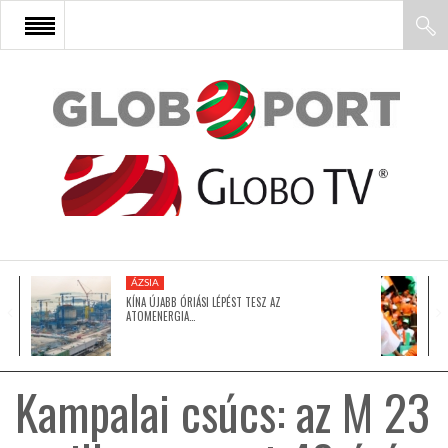
FŐOLDAL
AFRIKA
EURÓPA
ÁZSIA
ÁZSIA
KÍNA ÚJABB ÓRIÁSI LÉPÉST TESZ AZ
ATOMENERGIA…
ÉSZAK-AMERIKA
Kampalai csúcs: az M 23
LATIN-AMERIKA