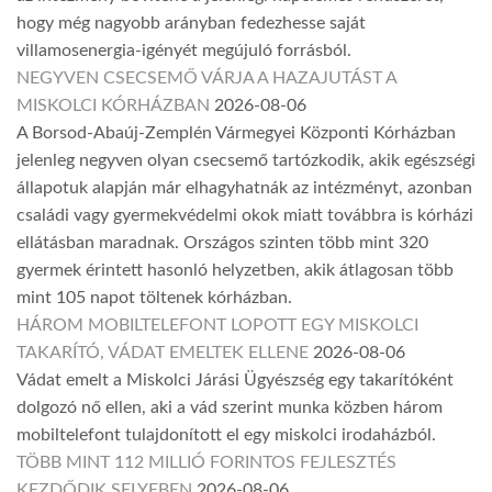
hogy még nagyobb arányban fedezhesse saját
villamosenergia-igényét megújuló forrásból.
NEGYVEN CSECSEMŐ VÁRJA A HAZAJUTÁST A
MISKOLCI KÓRHÁZBAN
2026-08-06
A Borsod-Abaúj-Zemplén Vármegyei Központi Kórházban
jelenleg negyven olyan csecsemő tartózkodik, akik egészségi
állapotuk alapján már elhagyhatnák az intézményt, azonban
családi vagy gyermekvédelmi okok miatt továbbra is kórházi
ellátásban maradnak. Országos szinten több mint 320
gyermek érintett hasonló helyzetben, akik átlagosan több
mint 105 napot töltenek kórházban.
HÁROM MOBILTELEFONT LOPOTT EGY MISKOLCI
TAKARÍTÓ, VÁDAT EMELTEK ELLENE
2026-08-06
Vádat emelt a Miskolci Járási Ügyészség egy takarítóként
dolgozó nő ellen, aki a vád szerint munka közben három
mobiltelefont tulajdonított el egy miskolci irodaházból.
TÖBB MINT 112 MILLIÓ FORINTOS FEJLESZTÉS
KEZDŐDIK SELYEBEN
2026-08-06