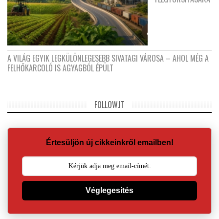
A VILÁG EGYIK LEGKÜLÖNLEGESEBB SIVATAGI VÁROSA – AHOL MÉG A
FELHŐKARCOLÓ IS AGYAGBÓL ÉPÜLT
FOLLOW.IT
Értesüljön új cikkeinkről emailben!
Véglegesítés