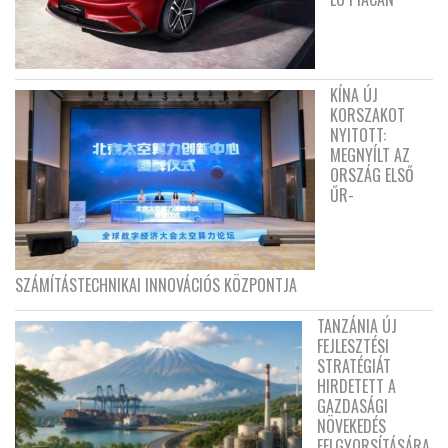
KÍNA ÚJ
KORSZAKOT
NYITOTT:
MEGNYÍLT AZ
ORSZÁG ELSŐ
ŰR-
SZÁMÍTÁSTECHNIKAI INNOVÁCIÓS KÖZPONTJA
TANZÁNIA ÚJ
FEJLESZTÉSI
STRATÉGIÁT
HIRDETETT A
GAZDASÁGI
NÖVEKEDÉS
FELGYORSÍTÁSÁRA