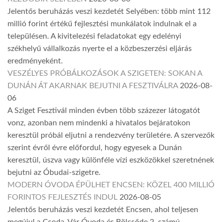
Jelentős beruházás veszi kezdetét Selyében: több mint 112
millió forint értékű fejlesztési munkálatok indulnak el a
településen. A kivitelezési feladatokat egy edelényi
székhelyű vállalkozás nyerte el a közbeszerzési eljárás
eredményeként.
VESZÉLYES PRÓBÁLKOZÁSOK A SZIGETEN: SOKAN A
DUNÁN ÁT AKARNAK BEJUTNI A FESZTIVÁLRA
2026-08-
06
A Sziget Fesztivál minden évben több százezer látogatót
vonz, azonban nem mindenki a hivatalos bejáratokon
keresztül próbál eljutni a rendezvény területére. A szervezők
szerint évről évre előfordul, hogy egyesek a Dunán
keresztül, úszva vagy különféle vízi eszközökkel szeretnének
bejutni az Óbudai-szigetre.
MODERN ÓVODA ÉPÜLHET ENCSEN: KÖZEL 400 MILLIÓ
FORINTOS FEJLESZTÉS INDUL
2026-08-05
Jelentős beruházás veszi kezdetét Encsen, ahol teljesen
megújul a Csoda-Vár Óvoda és Bölcsőde 2. számú