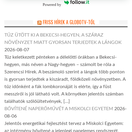
Powered by
FRISS HÍREK A GLOBOTV-TŐL
TŰZ ÜTÖTT KI A BEKECSI-HEGYEN, A SZÁRAZ
NÖVÉNYZET MIATT GYORSAN TERJEDTEK A LÁNGOK
2026-08-07
Tűz keletkezett pénteken a délelőtti órákban a Bekecsi-
hegyen, más néven a Nagy-hegyen – számolt be róla a
Szerencsi Hírek. A beszámoló szerint a lángok több ponton
is gyorsan terjedtek a kiszáradt, földközeli növényzetben. A
tűz időnként a fák lombkoronáját is elérte, így a füst
messziről is jól látható volt. A környéken jelentős számban
találhatók szőlőültetvények, […]
BŐVÍTENÉ NAPERŐMŰVÉT A MISKOLCI EGYETEM
2026-
08-06
Jelentős energetikai fejlesztést tervez a Miskolci Egyetem:
az intézmény bővítené a jelenlegi napelemes rendszerét,