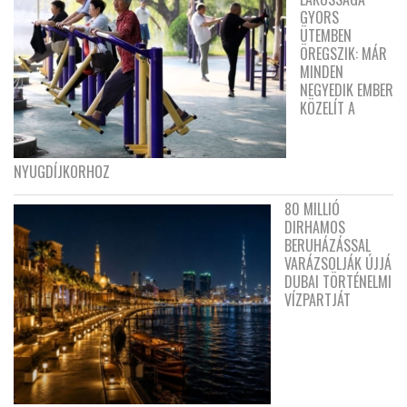
GYORS
ÜTEMBEN
ÖREGSZIK: MÁR
MINDEN
NEGYEDIK EMBER
KÖZELÍT A
NYUGDÍJKORHOZ
80 MILLIÓ
DIRHAMOS
BERUHÁZÁSSAL
VARÁZSOLJÁK ÚJJÁ
DUBAI TÖRTÉNELMI
VÍZPARTJÁT