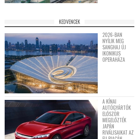
KEDVENCEK
2026-BAN
NYÍLIK MEG
SANGHAJ ÚJ
IKONIKUS
OPERAHÁZA
A KÍNAI
AUTÓGYÁRTÓK
ELŐSZÖR
MEGELŐZTÉK
JAPÁN
RIVÁLISAIKAT AZ
EU PIACÁN