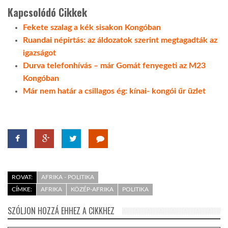
Kapcsolódó Cikkek
LATIMO.HU
Fekete szalag a kék sisakon Kongóban
Ruandai népirtás: az áldozatok szerint megtagadták az
igazságot
GLOBOBOOK
Durva telefonhívás – már Gomát fenyegeti az M23
Kongóban
Már nem határ a csillagos ég: kínai- kongói űr üzlet
ROVAT:
AFRIKA - POLITIKA
CÍMKE:
AFRIKA
KÖZÉP-AFRIKA
POLITIKA
SZÓLJON HOZZÁ EHHEZ A CIKKHEZ