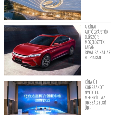
A KÍNAI
AUTÓGYÁRTÓK
ELŐSZÖR
MEGELŐZTÉK
JAPÁN
RIVÁLISAIKAT AZ
EU PIACÁN
KÍNA ÚJ
KORSZAKOT
NYITOTT:
MEGNYÍLT AZ
ORSZÁG ELSŐ
ŰR-