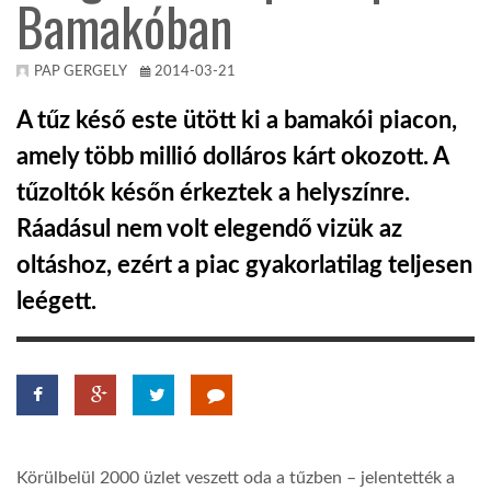
Bamakóban
TROPICALMAGAZIN
PAP GERGELY
2014-03-21
GLOBOTV
A tűz késő este ütött ki a bamakói piacon,
amely több millió dolláros kárt okozott. A
AFRIKA TUDÁSTÁR
tűzoltók későn érkeztek a helyszínre.
Ráadásul nem volt elegendő vizük az
A NAP SZÉPE
oltáshoz, ezért a piac gyakorlatilag teljesen
leégett.
LINKTR.EE
GLOBOZSARU
DOBRAVERO.HU
Körülbelül 2000 üzlet veszett oda a tűzben – jelentették a