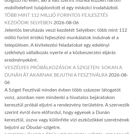
dolgozó nő ellen, aki a vád szerint munka közben három
mobiltelefont tulajdonított el egy miskolci irodaházból.
TÖBB MINT 112 MILLIÓ FORINTOS FEJLESZTÉS
KEZDŐDIK SELYEBEN
2026-08-06
Jelentős beruházás veszi kezdetét Selyében: több mint 112
millió forint értékű fejlesztési munkálatok indulnak el a
településen. A kivitelezési feladatokat egy edelényi
székhelyű vállalkozás nyerte el a közbeszerzési eljárás
eredményeként.
VESZÉLYES PRÓBÁLKOZÁSOK A SZIGETEN: SOKAN A
DUNÁN ÁT AKARNAK BEJUTNI A FESZTIVÁLRA
2026-08-
06
A Sziget Fesztivál minden évben több százezer látogatót
vonz, azonban nem mindenki a hivatalos bejáratokon
keresztül próbál eljutni a rendezvény területére. A szervezők
szerint évről évre előfordul, hogy egyesek a Dunán
keresztül, úszva vagy különféle vízi eszközökkel szeretnének
bejutni az Óbudai-szigetre.