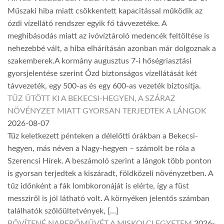
Műszaki hiba miatt csökkentett kapacitással működik az
ózdi vízellátó rendszer egyik fő távvezetéke. A
meghibásodás miatt az ivóvíztároló medencék feltöltése is
nehezebbé vált, a hiba elhárításán azonban már dolgoznak a
szakemberek.A kormány augusztus 7-i hőségriasztási
gyorsjelentése szerint Ózd biztonságos vízellátását két
távvezeték, egy 500-as és egy 600-as vezeték biztosítja.
TŰZ ÜTÖTT KI A BEKECSI-HEGYEN, A SZÁRAZ
NÖVÉNYZET MIATT GYORSAN TERJEDTEK A LÁNGOK
2026-08-07
Tűz keletkezett pénteken a délelőtti órákban a Bekecsi-
hegyen, más néven a Nagy-hegyen – számolt be róla a
Szerencsi Hírek. A beszámoló szerint a lángok több ponton
is gyorsan terjedtek a kiszáradt, földközeli növényzetben. A
tűz időnként a fák lombkoronáját is elérte, így a füst
messziről is jól látható volt. A környéken jelentős számban
találhatók szőlőültetvények, […]
BŐVÍTENÉ NAPERŐMŰVÉT A MISKOLCI EGYETEM
2026-