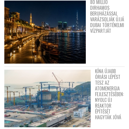
80 MILLIÓ
DIRHAMOS
BERUHÁZÁSSAL
VARÁZSOLJÁK ÚJJÁ
DUBAI TÖRTÉNELMI
VÍZPARTJÁT
KÍNA ÚJABB
ÓRIÁSI LÉPÉST
TESZ AZ
ATOMENERGIA
FEJLESZTÉSÉBEN:
NYOLC ÚJ
REAKTOR
ÉPÍTÉSÉT
HAGYTÁK JÓVÁ