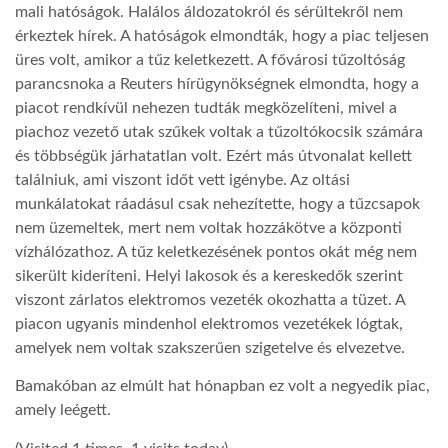
mali hatóságok. Halálos áldozatokról és sérültekről nem
érkeztek hírek. A hatóságok elmondták, hogy a piac teljesen
LATIMO.HU
üres volt, amikor a tűz keletkezett. A fővárosi tűzoltóság
parancsnoka a Reuters hírügynökségnek elmondta, hogy a
GLOBOBOOK
piacot rendkívül nehezen tudták megközelíteni, mivel a
piachoz vezető utak szűkek voltak a tűzoltókocsik számára
és többségük járhatatlan volt. Ezért más útvonalat kellett
találniuk, ami viszont időt vett igénybe. Az oltási
munkálatokat ráadásul csak nehezítette, hogy a tűzcsapok
nem üzemeltek, mert nem voltak hozzákötve a központi
vízhálózathoz. A tűz keletkezésének pontos okát még nem
sikerült kideríteni. Helyi lakosok és a kereskedők szerint
viszont zárlatos elektromos vezeték okozhatta a tüzet. A
piacon ugyanis mindenhol elektromos vezetékek lógtak,
amelyek nem voltak szakszerűen szigetelve és elvezetve.
Bamakóban az elmúlt hat hónapban ez volt a negyedik piac,
amely leégett.