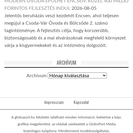
MODERN ÓVODA ÉPÜLHET ENCSEN: KÖZEL 400 MILLIÓ
FORINTOS FEJLESZTÉS INDUL
2026-08-05
Jelentős beruházás veszi kezdetét Encsen, ahol teljesen
megújul a Csoda-Vár Óvoda és Bölcsőde 2. számú
tagintézménye. A fejlesztés célja, hogy korszerűbb,
biztonságosabb és a mai elvárásoknak megfelelő környezet
várja a kisgyermekeket és az intézmény dolgozóit.
ARCHÍVUM
Archívum
Impresszum
Kapcsolat
A globoport.hu felületén található minden információ, beleértve a képi,
grafikai megjelenítést, az oldalak szerkezetét a GloboPort Média
kizárólagos tulajdona. Mindennemű továbbszolgáltatás,