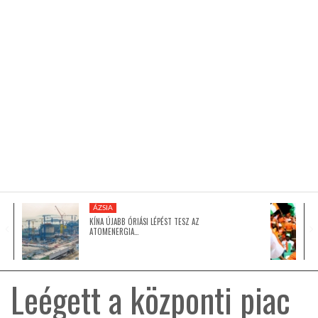
KÖZEL-KELET
AUSZTRÁLIA
A VILÁG ITTHON
MÉDIA
ÁZSIA
KÍNA ÚJABB ÓRIÁSI LÉPÉST TESZ AZ
ATOMENERGIA…
GLOBOTV BP
Leégett a központi piac
HÍR3D