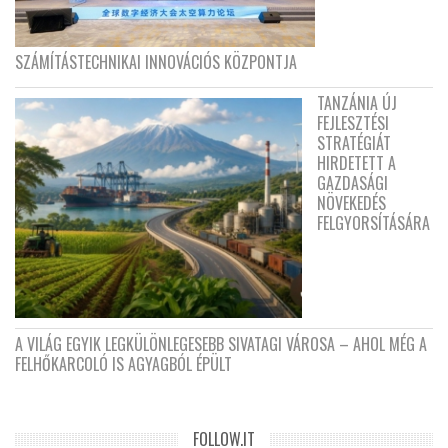
SZÁMÍTÁSTECHNIKAI INNOVÁCIÓS KÖZPONTJA
TANZÁNIA ÚJ
FEJLESZTÉSI
STRATÉGIÁT
HIRDETETT A
GAZDASÁGI
NÖVEKEDÉS
FELGYORSÍTÁSÁRA
A VILÁG EGYIK LEGKÜLÖNLEGESEBB SIVATAGI VÁROSA – AHOL MÉG A
FELHŐKARCOLÓ IS AGYAGBÓL ÉPÜLT
FOLLOW.IT