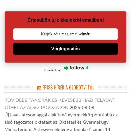
Értesüljön új cikkeinkről emailben!
Véglegesítés
Powered by
FRISS HÍREK A GLOBOTV-TŐL
RÖVIDEBB TANÓRÁK ÉS KEVESEBB HÁZI FELADAT
JÖHET AZ ALSÓ TAGOZATON
2026-08-08
Új javaslatcsomaggal alakítaná gyermekközpontúbbá az
alsó tagozatos oktatást az Oktatási és Gyermekügyi
Minisztérium. A „Legyen élmény a tanulás!” című, 14