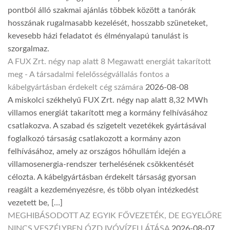
pontból álló szakmai ajánlás többek között a tanórák
hosszának rugalmasabb kezelését, hosszabb szüneteket,
kevesebb házi feladatot és élményalapú tanulást is
szorgalmaz.
A FUX Zrt. négy nap alatt 8 Megawatt energiát takarított
meg - A társadalmi felelősségvállalás fontos a
kábelgyártásban érdekelt cég számára
2026-08-08
A miskolci székhelyű FUX Zrt. négy nap alatt 8,32 MWh
villamos energiát takarított meg a kormány felhívásához
csatlakozva. A szabad és szigetelt vezetékek gyártásával
foglalkozó társaság csatlakozott a kormány azon
felhívásához, amely az országos hőhullám idején a
villamosenergia-rendszer terhelésének csökkentését
célozta. A kábelgyártásban érdekelt társaság gyorsan
reagált a kezdeményezésre, és több olyan intézkedést
vezetett be, […]
MEGHIBÁSODOTT AZ EGYIK FŐVEZETÉK, DE EGYELŐRE
NINCS VESZÉLYBEN ÓZD IVÓVÍZELLÁTÁSA
2026-08-07