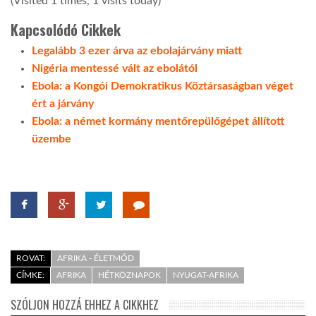
(Visited 1 times, 1 visits today)
Kapcsolódó Cikkek
Legalább 3 ezer árva az ebolajárvány miatt
Nigéria mentessé vált az ebolától
Ebola: a Kongói Demokratikus Köztársaságban véget
ért a járvány
Ebola: a német kormány mentőrepülőgépet állított
üzembe
ROVAT:
AFRIKA - ÉLETMÓD
CÍMKE:
AFRIKA
HÉTKÖZNAPOK
NYUGAT-AFRIKA
SZÓLJON HOZZÁ EHHEZ A CIKKHEZ