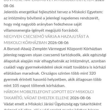
08-06
Jelentős energetikai fejlesztést tervez a Miskolci Egyetem:
az intézmény bővítené a jelenlegi napelemes rendszerét,
hogy még nagyobb arányban fedezhesse saját
villamosenergia-igényét megújuló forrásból.
NEGYVEN CSECSEMŐ VÁRJA A HAZAJUTÁST A
MISKOLCI KÓRHÁZBAN
2026-08-06
A Borsod-Abaúj-Zemplén Vármegyei Központi Kórházban
jelenleg negyven olyan csecsemő tartózkodik, akik egészségi
állapotuk alapján már elhagyhatnák az intézményt, azonban
családi vagy gyermekvédelmi okok miatt továbbra is kórházi
ellátásban maradnak. Országos szinten több mint 320
gyermek érintett hasonló helyzetben, akik átlagosan több
mint 105 napot töltenek kórházban.
HÁROM MOBILTELEFONT LOPOTT EGY MISKOLCI
TAKARÍTÓ, VÁDAT EMELTEK ELLENE
2026-08-06
Vádat emelt a Miskolci Járási Ügyészség egy takarítóként