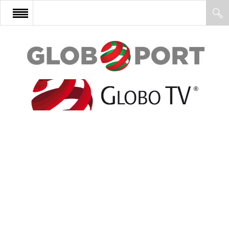
FŐOLDAL
AFRIKA
EURÓPA
ÁZSIA
ÉSZAK-AMERIKA
LATIN-AMERIKA