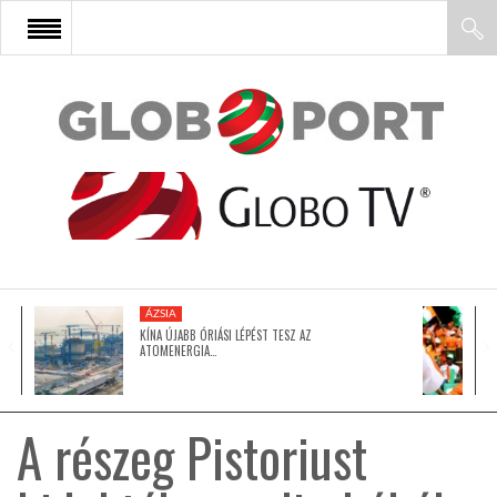
FŐOLDAL
AFRIKA
EURÓPA
ÁZSIA
ÁZSIA
KÍNA ÚJABB ÓRIÁSI LÉPÉST TESZ AZ
ATOMENERGIA…
ÉSZAK-AMERIKA
A részeg Pistoriust
LATIN-AMERIKA