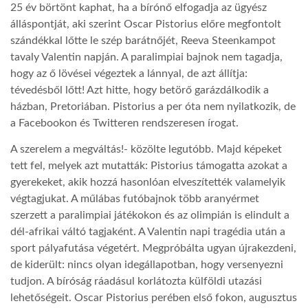
25 év börtönt kaphat, ha a bírónő elfogadja az ügyész
álláspontját, aki szerint Oscar Pistorius előre megfontolt
TROPICALMAGAZIN
szándékkal lőtte le szép barátnőjét, Reeva Steenkampot
tavaly Valentin napján. A paralimpiai bajnok nem tagadja,
hogy az ő lövései végeztek a lánnyal, de azt állítja:
GLOBOTV
tévedésből lőtt! Azt hitte, hogy betörő garázdálkodik a
házban, Pretoriában. Pistorius a per óta nem nyilatkozik, de
AFRIKA TUDÁSTÁR
a Facebookon és Twitteren rendszeresen írogat.
A szerelem a megváltás!- közölte legutóbb. Majd képeket
A NAP SZÉPE
tett fel, melyek azt mutatták: Pistorius támogatta azokat a
gyerekeket, akik hozzá hasonlóan elveszítették valamelyik
végtagjukat. A műlábas futóbajnok több aranyérmet
LINKTR.EE
szerzett a paralimpiai játékokon és az olimpián is elindult a
dél-afrikai váltó tagjaként. A Valentin napi tragédia után a
sport pályafutása végetért. Megpróbálta ugyan újrakezdeni,
GLOBOZSARU
de kiderült: nincs olyan idegállapotban, hogy versenyezni
tudjon. A bíróság ráadásul korlátozta külföldi utazási
DOBRAVERO.HU
lehetőségeit. Oscar Pistorius perében első fokon, augusztus