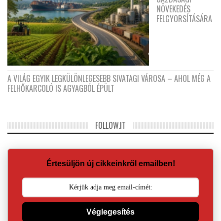
NÖVEKEDÉS
FELGYORSÍTÁSÁRA
A VILÁG EGYIK LEGKÜLÖNLEGESEBB SIVATAGI VÁROSA – AHOL MÉG A
FELHŐKARCOLÓ IS AGYAGBÓL ÉPÜLT
FOLLOW.IT
Értesüljön új cikkeinkről emailben!
Véglegesítés