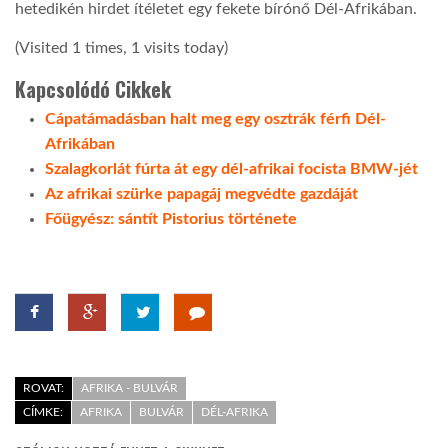
hetedikén hirdet ítéletet egy fekete bírónő Dél-Afrikában.
LATIMO.HU
(Visited 1 times, 1 visits today)
Kapcsolódó Cikkek
GLOBOBOOK
Cápatámadásban halt meg egy osztrák férfi Dél-
Afrikában
Szalagkorlát fúrta át egy dél-afrikai focista BMW-jét
Az afrikai szürke papagáj megvédte gazdáját
Főügyész: sántít Pistorius története
ROVAT:
AFRIKA - BULVÁR
CÍMKE:
AFRIKA
BULVÁR
DÉL-AFRIKA