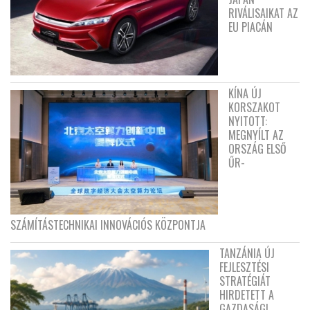
RIVÁLISAIKAT AZ
EU PIACÁN
KÍNA ÚJ
KORSZAKOT
NYITOTT:
MEGNYÍLT AZ
ORSZÁG ELSŐ
ŰR-
SZÁMÍTÁSTECHNIKAI INNOVÁCIÓS KÖZPONTJA
TANZÁNIA ÚJ
FEJLESZTÉSI
STRATÉGIÁT
HIRDETETT A
GAZDASÁGI