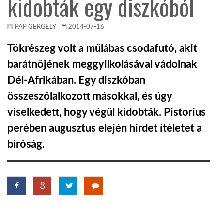
kidobták egy diszkóból
KÖZEL-KELET
PAP GERGELY
2014-07-16
Tökrészeg volt a műlábas csodafutó, akit
AUSZTRÁLIA
barátnőjének meggyilkolásával vádolnak
Dél-Afrikában. Egy diszkóban
A VILÁG ITTHON
összeszólalkozott másokkal, és úgy
viselkedett, hogy végül kidobták. Pistorius
MÉDIA
perében augusztus elején hirdet ítéletet a
bíróság.
GLOBOTV BP
HÍR3D