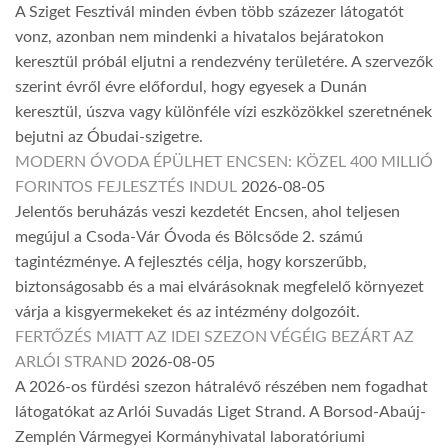
A Sziget Fesztivál minden évben több százezer látogatót
vonz, azonban nem mindenki a hivatalos bejáratokon
keresztül próbál eljutni a rendezvény területére. A szervezők
szerint évről évre előfordul, hogy egyesek a Dunán
keresztül, úszva vagy különféle vízi eszközökkel szeretnének
bejutni az Óbudai-szigetre.
MODERN ÓVODA ÉPÜLHET ENCSEN: KÖZEL 400 MILLIÓ
FORINTOS FEJLESZTÉS INDUL
2026-08-05
Jelentős beruházás veszi kezdetét Encsen, ahol teljesen
megújul a Csoda-Vár Óvoda és Bölcsőde 2. számú
tagintézménye. A fejlesztés célja, hogy korszerűbb,
biztonságosabb és a mai elvárásoknak megfelelő környezet
várja a kisgyermekeket és az intézmény dolgozóit.
FERTŐZÉS MIATT AZ IDEI SZEZON VÉGÉIG BEZÁRT AZ
ARLÓI STRAND
2026-08-05
A 2026-os fürdési szezon hátralévő részében nem fogadhat
látogatókat az Arlói Suvadás Liget Strand. A Borsod-Abaúj-
Zemplén Vármegyei Kormányhivatal laboratóriumi