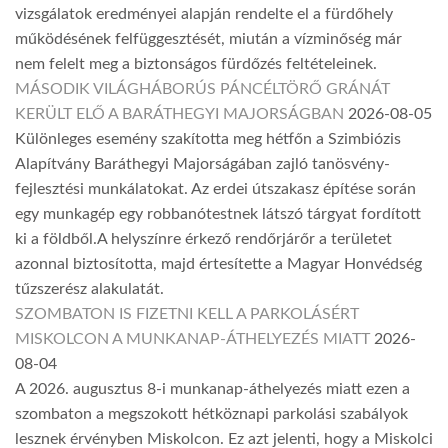
vizsgálatok eredményei alapján rendelte el a fürdőhely
működésének felfüggesztését, miután a vízminőség már
nem felelt meg a biztonságos fürdőzés feltételeinek.
MÁSODIK VILÁGHÁBORÚS PÁNCÉLTÖRŐ GRÁNÁT
KERÜLT ELŐ A BARÁTHEGYI MAJORSÁGBAN
2026-08-05
Különleges esemény szakította meg hétfőn a Szimbiózis
Alapítvány Baráthegyi Majorságában zajló tanösvény-
fejlesztési munkálatokat. Az erdei útszakasz építése során
egy munkagép egy robbanótestnek látszó tárgyat fordított
ki a földből.A helyszínre érkező rendőrjárőr a területet
azonnal biztosította, majd értesítette a Magyar Honvédség
tűzszerész alakulatát.
SZOMBATON IS FIZETNI KELL A PARKOLÁSÉRT
MISKOLCON A MUNKANAP-ÁTHELYEZÉS MIATT
2026-
08-04
A 2026. augusztus 8-i munkanap-áthelyezés miatt ezen a
szombaton a megszokott hétköznapi parkolási szabályok
lesznek érvényben Miskolcon. Ez azt jelenti, hogy a Miskolci