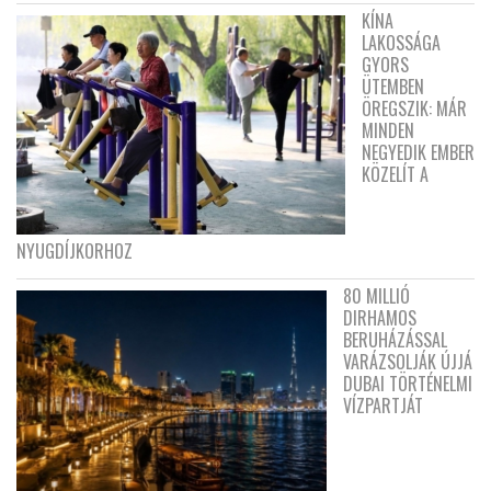
KÍNA
LAKOSSÁGA
GYORS
ÜTEMBEN
ÖREGSZIK: MÁR
MINDEN
NEGYEDIK EMBER
KÖZELÍT A
NYUGDÍJKORHOZ
80 MILLIÓ
DIRHAMOS
BERUHÁZÁSSAL
VARÁZSOLJÁK ÚJJÁ
DUBAI TÖRTÉNELMI
VÍZPARTJÁT