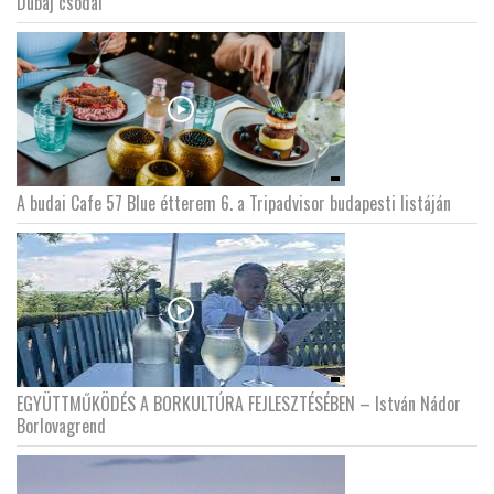
Dubaj csodái
A budai Cafe 57 Blue étterem 6. a Tripadvisor budapesti listáján
EGYÜTTMŰKÖDÉS A BORKULTÚRA FEJLESZTÉSÉBEN – István Nádor
Borlovagrend