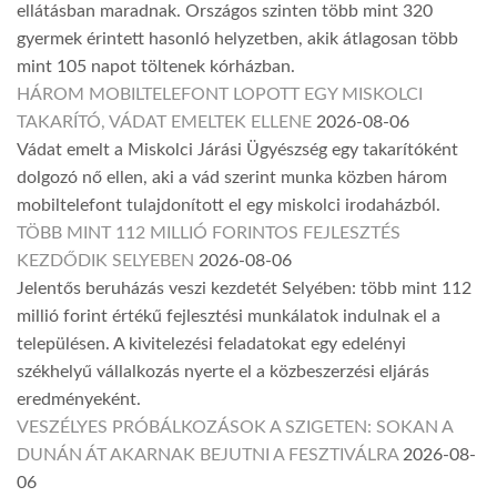
ellátásban maradnak. Országos szinten több mint 320
gyermek érintett hasonló helyzetben, akik átlagosan több
mint 105 napot töltenek kórházban.
HÁROM MOBILTELEFONT LOPOTT EGY MISKOLCI
TAKARÍTÓ, VÁDAT EMELTEK ELLENE
2026-08-06
Vádat emelt a Miskolci Járási Ügyészség egy takarítóként
dolgozó nő ellen, aki a vád szerint munka közben három
mobiltelefont tulajdonított el egy miskolci irodaházból.
TÖBB MINT 112 MILLIÓ FORINTOS FEJLESZTÉS
KEZDŐDIK SELYEBEN
2026-08-06
Jelentős beruházás veszi kezdetét Selyében: több mint 112
millió forint értékű fejlesztési munkálatok indulnak el a
településen. A kivitelezési feladatokat egy edelényi
székhelyű vállalkozás nyerte el a közbeszerzési eljárás
eredményeként.
VESZÉLYES PRÓBÁLKOZÁSOK A SZIGETEN: SOKAN A
DUNÁN ÁT AKARNAK BEJUTNI A FESZTIVÁLRA
2026-08-
06