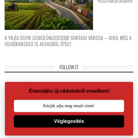
FELGYORSÍTÁSÁRA
A VILÁG EGYIK LEGKÜLÖNLEGESEBB SIVATAGI VÁROSA – AHOL MÉG A
FELHŐKARCOLÓ IS AGYAGBÓL ÉPÜLT
FOLLOW.IT
Értesüljön új cikkeinkről emailben!
Véglegesítés