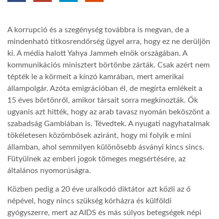
TROPICALMAGAZIN
A korrupció és a szegénység továbbra is megvan, de a
mindenható titkosrendőrség ügyel arra, hogy ez ne derüljön
GLOBOTV
ki. A média halott Yahya Jammeh elnök országában. A
kommunikációs minisztert börtönbe zárták. Csak azért nem
tépték le a körmeit a kínzó kamrában, mert amerikai
AFRIKA TUDÁSTÁR
állampolgár. Azóta emigrációban él, de megírta emlékeit a
15 éves börtönről, amikor társait sorra megkínozták. Ők
ugyanis azt hitték, hogy az arab tavasz nyomán beköszönt a
A NAP SZÉPE
szabadság Gambiában is. Tévedtek. A nyugati nagyhatalmak
tökéletesen közömbösek aziránt, hogy mi folyik e mini
LINKTR.EE
államban, ahol semmilyen különösebb ásványi kincs sincs.
Fütyülnek az emberi jogok tömeges megsértésére, az
általános nyomorúságra.
GLOBOZSARU
Közben pedig a 20 éve uralkodó diktátor azt közli az ő
népével, hogy nincs szükség kórházra és külföldi
DOBRAVERO.HU
gyógyszerre, mert az AIDS és más súlyos betegségek népi