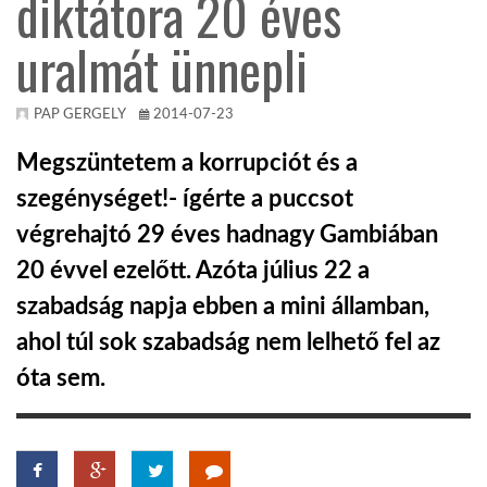
diktátora 20 éves
uralmát ünnepli
KÖZEL-KELET
AUSZTRÁLIA
PAP GERGELY
2014-07-23
Megszüntetem a korrupciót és a
A VILÁG ITTHON
szegénységet!- ígérte a puccsot
végrehajtó 29 éves hadnagy Gambiában
MÉDIA
20 évvel ezelőtt. Azóta július 22 a
szabadság napja ebben a mini államban,
ahol túl sok szabadság nem lelhető fel az
óta sem.
GLOBOTV BP
HÍR3D