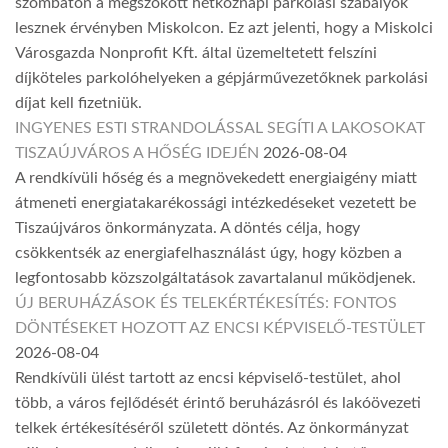
szombaton a megszokott hétköznapi parkolási szabályok
lesznek érvényben Miskolcon. Ez azt jelenti, hogy a Miskolci
Városgazda Nonprofit Kft. által üzemeltetett felszíni
díjköteles parkolóhelyeken a gépjárművezetőknek parkolási
díjat kell fizetniük.
INGYENES ESTI STRANDOLÁSSAL SEGÍTI A LAKOSOKAT
TISZAÚJVÁROS A HŐSÉG IDEJÉN
2026-08-04
A rendkívüli hőség és a megnövekedett energiaigény miatt
átmeneti energiatakarékossági intézkedéseket vezetett be
Tiszaújváros önkormányzata. A döntés célja, hogy
csökkentsék az energiafelhasználást úgy, hogy közben a
legfontosabb közszolgáltatások zavartalanul működjenek.
ÚJ BERUHÁZÁSOK ÉS TELEKÉRTÉKESÍTÉS: FONTOS
DÖNTÉSEKET HOZOTT AZ ENCSI KÉPVISELŐ-TESTÜLET
2026-08-04
Rendkívüli ülést tartott az encsi képviselő-testület, ahol
több, a város fejlődését érintő beruházásról és lakóövezeti
telkek értékesítéséről született döntés. Az önkormányzat