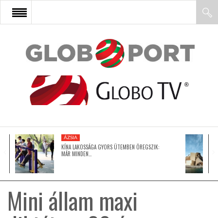
FŐOLDAL
AFRIKA
EURÓPA
ÁZSIA
ÁZSIA
KÍNA LAKOSSÁGA GYORS ÜTEMBEN ÖREGSZIK:
MÁR MINDEN…
ÉSZAK-AMERIKA
Mini állam maxi
LATIN-AMERIKA