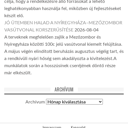
célja, hogy a rendelkezésre álló forrásokat a lehető
leghatékonyabban használja fel, miközben új fejlesztéseket
készít elő.
JÓ ÜTEMBEN HALAD A NYÍREGYHÁZA–MEZŐZOMBOR
VASÚTVONAL KORSZERŰSÍTÉSE
2026-08-04
A terveknek megfelelően zajlik a Mezőzombor és
Nyíregyháza közötti 100c jelű vasútvonal kiemelt felújítása.
A május végén elindított beruházás augusztus végéig tart, és
a rendkívüli nyári hőség sem akadályozta a kivitelezést.A
munkálatok során a hosszúsínek cseréjének döntő része
már elkészült.
ARCHÍVUM
Archívum
Impresszum
Kapcsolat