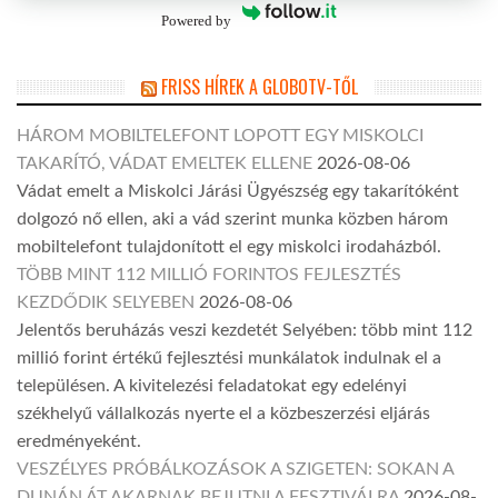
Powered by
FRISS HÍREK A GLOBOTV-TŐL
HÁROM MOBILTELEFONT LOPOTT EGY MISKOLCI
TAKARÍTÓ, VÁDAT EMELTEK ELLENE
2026-08-06
Vádat emelt a Miskolci Járási Ügyészség egy takarítóként
dolgozó nő ellen, aki a vád szerint munka közben három
mobiltelefont tulajdonított el egy miskolci irodaházból.
TÖBB MINT 112 MILLIÓ FORINTOS FEJLESZTÉS
KEZDŐDIK SELYEBEN
2026-08-06
Jelentős beruházás veszi kezdetét Selyében: több mint 112
millió forint értékű fejlesztési munkálatok indulnak el a
településen. A kivitelezési feladatokat egy edelényi
székhelyű vállalkozás nyerte el a közbeszerzési eljárás
eredményeként.
VESZÉLYES PRÓBÁLKOZÁSOK A SZIGETEN: SOKAN A
DUNÁN ÁT AKARNAK BEJUTNI A FESZTIVÁLRA
2026-08-