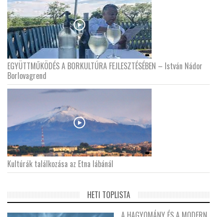
EGYÜTTMŰKÖDÉS A BORKULTÚRA FEJLESZTÉSÉBEN – István Nádor
Borlovagrend
Kultúrák találkozása az Etna lábánál
HETI TOPLISTA
A HAGYOMÁNY ÉS A MODERN