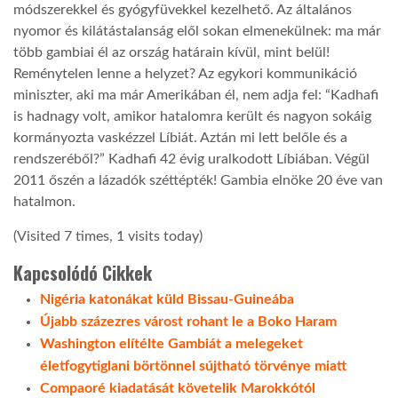
módszerekkel és gyógyfüvekkel kezelhető. Az általános
nyomor és kilátástalanság elől sokan elmenekülnek: ma már
LATIMO.HU
több gambiai él az ország határain kívül, mint belül!
Reménytelen lenne a helyzet? Az egykori kommunikáció
GLOBOBOOK
miniszter, aki ma már Amerikában él, nem adja fel: “Kadhafi
is hadnagy volt, amikor hatalomra került és nagyon sokáig
kormányozta vaskézzel Líbiát. Aztán mi lett belőle és a
rendszeréből?” Kadhafi 42 évig uralkodott Líbiában. Végül
2011 őszén a lázadók széttépték! Gambia elnöke 20 éve van
hatalmon.
(Visited 7 times, 1 visits today)
Kapcsolódó Cikkek
Nigéria katonákat küld Bissau-Guineába
Újabb százezres várost rohant le a Boko Haram
Washington elítélte Gambiát a melegeket
életfogytiglani börtönnel sújtható törvénye miatt
Compaoré kiadatását követelik Marokkótól