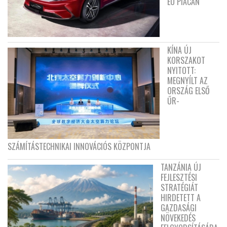
EU PIACÁN
KÍNA ÚJ
KORSZAKOT
NYITOTT:
MEGNYÍLT AZ
ORSZÁG ELSŐ
ŰR-
SZÁMÍTÁSTECHNIKAI INNOVÁCIÓS KÖZPONTJA
TANZÁNIA ÚJ
FEJLESZTÉSI
STRATÉGIÁT
HIRDETETT A
GAZDASÁGI
NÖVEKEDÉS