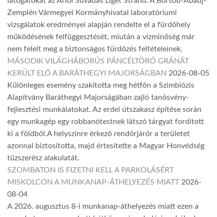
látogatókat az Arlói Suvadás Liget Strand. A Borsod-Abaúj-
Zemplén Vármegyei Kormányhivatal laboratóriumi
vizsgálatok eredményei alapján rendelte el a fürdőhely
működésének felfüggesztését, miután a vízminőség már
nem felelt meg a biztonságos fürdőzés feltételeinek.
MÁSODIK VILÁGHÁBORÚS PÁNCÉLTÖRŐ GRÁNÁT
KERÜLT ELŐ A BARÁTHEGYI MAJORSÁGBAN
2026-08-05
Különleges esemény szakította meg hétfőn a Szimbiózis
Alapítvány Baráthegyi Majorságában zajló tanösvény-
fejlesztési munkálatokat. Az erdei útszakasz építése során
egy munkagép egy robbanótestnek látszó tárgyat fordított
ki a földből.A helyszínre érkező rendőrjárőr a területet
azonnal biztosította, majd értesítette a Magyar Honvédség
tűzszerész alakulatát.
SZOMBATON IS FIZETNI KELL A PARKOLÁSÉRT
MISKOLCON A MUNKANAP-ÁTHELYEZÉS MIATT
2026-
08-04
A 2026. augusztus 8-i munkanap-áthelyezés miatt ezen a