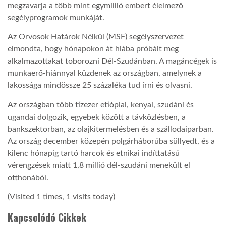
megzavarja a több mint egymillió embert élelmező
segélyprogramok munkáját.
Az Orvosok Határok Nélkül (MSF) segélyszervezet
elmondta, hogy hónapokon át hiába próbált meg
alkalmazottakat toborozni Dél-Szudánban. A magáncégek is
munkaerő-hiánnyal küzdenek az országban, amelynek a
lakossága mindössze 25 százaléka tud írni és olvasni.
Az országban több tízezer etiópiai, kenyai, szudáni és
ugandai dolgozik, egyebek között a távközlésben, a
bankszektorban, az olajkitermelésben és a szállodaiparban.
Az ország december közepén polgárháborúba süllyedt, és a
kilenc hónapig tartó harcok és etnikai indíttatású
vérengzések miatt 1,8 millió dél-szudáni menekült el
otthonából.
(Visited 1 times, 1 visits today)
Kapcsolódó Cikkek