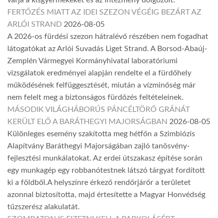
várja a kisgyermekeket és az intézmény dolgozóit.
FERTŐZÉS MIATT AZ IDEI SZEZON VÉGÉIG BEZÁRT AZ
ARLÓI STRAND
2026-08-05
A 2026-os fürdési szezon hátralévő részében nem fogadhat
látogatókat az Arlói Suvadás Liget Strand. A Borsod-Abaúj-
Zemplén Vármegyei Kormányhivatal laboratóriumi
vizsgálatok eredményei alapján rendelte el a fürdőhely
működésének felfüggesztését, miután a vízminőség már
nem felelt meg a biztonságos fürdőzés feltételeinek.
MÁSODIK VILÁGHÁBORÚS PÁNCÉLTÖRŐ GRÁNÁT
KERÜLT ELŐ A BARÁTHEGYI MAJORSÁGBAN
2026-08-05
Különleges esemény szakította meg hétfőn a Szimbiózis
Alapítvány Baráthegyi Majorságában zajló tanösvény-
fejlesztési munkálatokat. Az erdei útszakasz építése során
egy munkagép egy robbanótestnek látszó tárgyat fordított
ki a földből.A helyszínre érkező rendőrjárőr a területet
azonnal biztosította, majd értesítette a Magyar Honvédség
tűzszerész alakulatát.