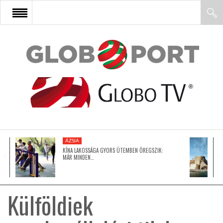
FŐOLDAL
AFRIKA
EURÓPA
ÁZSIA
ÁZSIA
KÍNA LAKOSSÁGA GYORS ÜTEMBEN ÖREGSZIK:
MÁR MINDEN…
ÉSZAK-AMERIKA
Külföldiek
LATIN-AMERIKA