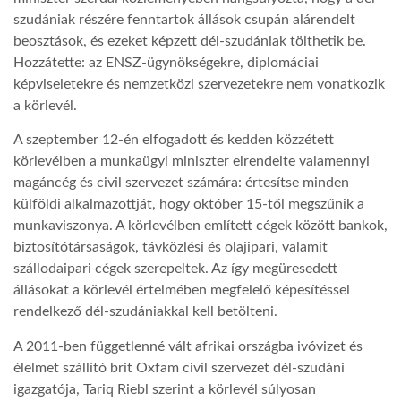
szudániak részére fenntartok állások csupán alárendelt
LATIMO.HU
beosztások, és ezeket képzett dél-szudániak tölthetik be.
Hozzátette: az ENSZ-ügynökségekre, diplomáciai
képviseletekre és nemzetközi szervezetekre nem vonatkozik
GLOBOBOOK
a körlevél.
A szeptember 12-én elfogadott és kedden közzétett
körlevélben a munkaügyi miniszter elrendelte valamennyi
magáncég és civil szervezet számára: értesítse minden
külföldi alkalmazottját, hogy október 15-től megszűnik a
munkaviszonya. A körlevélben említett cégek között bankok,
biztosítótársaságok, távközlési és olajipari, valamit
szállodaipari cégek szerepeltek. Az így megüresedett
állásokat a körlevél értelmében megfelelő képesítéssel
rendelkező dél-szudániakkal kell betölteni.
A 2011-ben függetlenné vált afrikai országba ivóvizet és
élelmet szállító brit Oxfam civil szervezet dél-szudáni
igazgatója, Tariq Riebl szerint a körlevél súlyosan