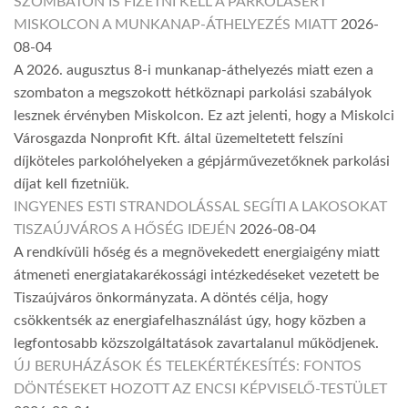
SZOMBATON IS FIZETNI KELL A PARKOLÁSÉRT
MISKOLCON A MUNKANAP-ÁTHELYEZÉS MIATT
2026-
08-04
A 2026. augusztus 8-i munkanap-áthelyezés miatt ezen a
szombaton a megszokott hétköznapi parkolási szabályok
lesznek érvényben Miskolcon. Ez azt jelenti, hogy a Miskolci
Városgazda Nonprofit Kft. által üzemeltetett felszíni
díjköteles parkolóhelyeken a gépjárművezetőknek parkolási
díjat kell fizetniük.
INGYENES ESTI STRANDOLÁSSAL SEGÍTI A LAKOSOKAT
TISZAÚJVÁROS A HŐSÉG IDEJÉN
2026-08-04
A rendkívüli hőség és a megnövekedett energiaigény miatt
átmeneti energiatakarékossági intézkedéseket vezetett be
Tiszaújváros önkormányzata. A döntés célja, hogy
csökkentsék az energiafelhasználást úgy, hogy közben a
legfontosabb közszolgáltatások zavartalanul működjenek.
ÚJ BERUHÁZÁSOK ÉS TELEKÉRTÉKESÍTÉS: FONTOS
DÖNTÉSEKET HOZOTT AZ ENCSI KÉPVISELŐ-TESTÜLET