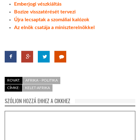
Emberjogi vészkiáltás
Bozize visszatérését tervezi
Újra lecsaptak a szomáliai kalózok
Az elnök csatája a miniszterelnökkel
ROVAT:
AFRIKA - POLITIKA
CÍMKE:
KELET-AFRIKA
SZÓLJON HOZZÁ EHHEZ A CIKKHEZ