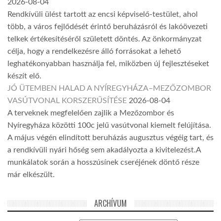
2026-08-04
Rendkívüli ülést tartott az encsi képviselő-testület, ahol
több, a város fejlődését érintő beruházásról és lakóövezeti
telkek értékesítéséről született döntés. Az önkormányzat
célja, hogy a rendelkezésre álló forrásokat a lehető
leghatékonyabban használja fel, miközben új fejlesztéseket
készít elő.
JÓ ÜTEMBEN HALAD A NYÍREGYHÁZA–MEZŐZOMBOR
VASÚTVONAL KORSZERŰSÍTÉSE
2026-08-04
A terveknek megfelelően zajlik a Mezőzombor és
Nyíregyháza közötti 100c jelű vasútvonal kiemelt felújítása.
A május végén elindított beruházás augusztus végéig tart, és
a rendkívüli nyári hőség sem akadályozta a kivitelezést.A
munkálatok során a hosszúsínek cseréjének döntő része
már elkészült.
ARCHÍVUM