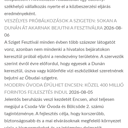
székhelyű vállalkozás nyerte el a közbeszerzési eljárás
eredményeként.
VESZÉLYES PRÓBÁLKOZÁSOK A SZIGETEN: SOKAN A
DUNÁN ÁT AKARNAK BEJUTNI A FESZTIVÁLRA
2026-08-
06
A Sziget Fesztivál minden évben több százezer látogatót
vonz, azonban nem mindenki a hivatalos bejáratokon
keresztül próbál eljutni a rendezvény területére. A szervezők
szerint évről évre előfordul, hogy egyesek a Dunán
keresztül, úszva vagy különféle vízi eszközökkel szeretnének
bejutni az Óbudai-szigetre.
MODERN ÓVODA ÉPÜLHET ENCSEN: KÖZEL 400 MILLIÓ
FORINTOS FEJLESZTÉS INDUL
2026-08-05
Jelentős beruházás veszi kezdetét Encsen, ahol teljesen
megújul a Csoda-Vár Óvoda és Bölcsőde 2. számú
tagintézménye. A fejlesztés célja, hogy korszerűbb,
biztonságosabb és a mai elvárásoknak megfelelő környezet