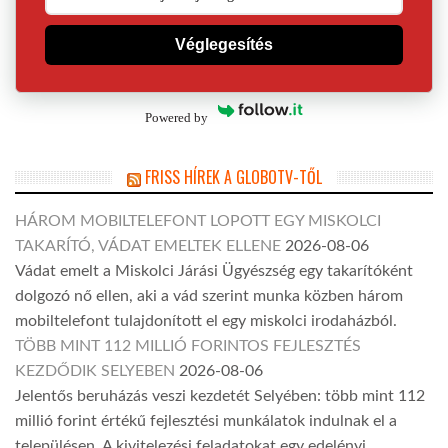
Véglegesítés
Powered by
FRISS HÍREK A GLOBOTV-TŐL
HÁROM MOBILTELEFONT LOPOTT EGY MISKOLCI
TAKARÍTÓ, VÁDAT EMELTEK ELLENE
2026-08-06
Vádat emelt a Miskolci Járási Ügyészség egy takarítóként
dolgozó nő ellen, aki a vád szerint munka közben három
mobiltelefont tulajdonított el egy miskolci irodaházból.
TÖBB MINT 112 MILLIÓ FORINTOS FEJLESZTÉS
KEZDŐDIK SELYEBEN
2026-08-06
Jelentős beruházás veszi kezdetét Selyében: több mint 112
millió forint értékű fejlesztési munkálatok indulnak el a
településen. A kivitelezési feladatokat egy edelényi