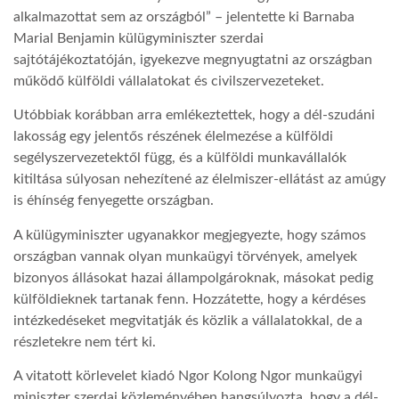
alkalmazottat sem az országból” – jelentette ki Barnaba
Marial Benjamin külügyminiszter szerdai
TROPICALMAGAZIN
sajtótájékoztatóján, igyekezve megnyugtatni az országban
működő külföldi vállalatokat és civilszervezeteket.
GLOBOTV
Utóbbiak korábban arra emlékeztettek, hogy a dél-szudáni
lakosság egy jelentős részének élelmezése a külföldi
AFRIKA TUDÁSTÁR
segélyszervezetektől függ, és a külföldi munkavállalók
kitiltása súlyosan nehezítené az élelmiszer-ellátást az amúgy
is éhínség fenyegette országban.
A NAP SZÉPE
A külügyminiszter ugyanakkor megjegyezte, hogy számos
országban vannak olyan munkaügyi törvények, amelyek
LINKTR.EE
bizonyos állásokat hazai állampolgároknak, másokat pedig
külföldieknek tartanak fenn. Hozzátette, hogy a kérdéses
intézkedéseket megvitatják és közlik a vállalatokkal, de a
GLOBOZSARU
részletekre nem tért ki.
A vitatott körlevelet kiadó Ngor Kolong Ngor munkaügyi
DOBRAVERO.HU
miniszter szerdai közleményében hangsúlyozta, hogy a dél-