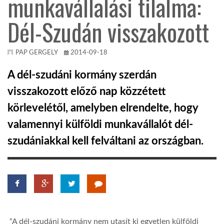
munkavállalási tilalma:
Dél-Szudán visszakozott
KÖZEL-KELET
AUSZTRÁLIA
PAP GERGELY
2014-09-18
A dél-szudáni kormány szerdán
A VILÁG ITTHON
visszakozott előző nap közzétett
körlevelétől, amelyben elrendelte, hogy
MÉDIA
valamennyi külföldi munkavállalót dél-
szudániakkal kell felváltani az országban.
GLOBOTV BP
HÍR3D
“A dél-szudáni kormány nem utasít ki egyetlen külföldi