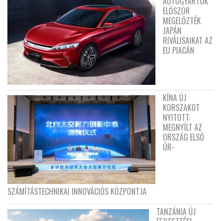
AUTÓGYÁRTÓK
ELŐSZÖR
MEGELŐZTÉK
JAPÁN
RIVÁLISAIKAT AZ
EU PIACÁN
KÍNA ÚJ
KORSZAKOT
NYITOTT:
MEGNYÍLT AZ
ORSZÁG ELSŐ
ŰR-
SZÁMÍTÁSTECHNIKAI INNOVÁCIÓS KÖZPONTJA
TANZÁNIA ÚJ