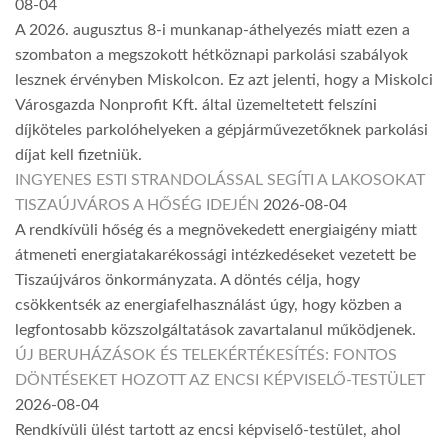
08-04
A 2026. augusztus 8-i munkanap-áthelyezés miatt ezen a
szombaton a megszokott hétköznapi parkolási szabályok
lesznek érvényben Miskolcon. Ez azt jelenti, hogy a Miskolci
Városgazda Nonprofit Kft. által üzemeltetett felszíni
díjköteles parkolóhelyeken a gépjárművezetőknek parkolási
díjat kell fizetniük.
INGYENES ESTI STRANDOLÁSSAL SEGÍTI A LAKOSOKAT
TISZAÚJVÁROS A HŐSÉG IDEJÉN
2026-08-04
A rendkívüli hőség és a megnövekedett energiaigény miatt
átmeneti energiatakarékossági intézkedéseket vezetett be
Tiszaújváros önkormányzata. A döntés célja, hogy
csökkentsék az energiafelhasználást úgy, hogy közben a
legfontosabb közszolgáltatások zavartalanul működjenek.
ÚJ BERUHÁZÁSOK ÉS TELEKÉRTÉKESÍTÉS: FONTOS
DÖNTÉSEKET HOZOTT AZ ENCSI KÉPVISELŐ-TESTÜLET
2026-08-04
Rendkívüli ülést tartott az encsi képviselő-testület, ahol