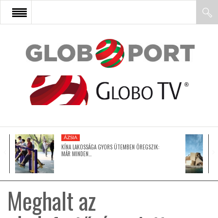
FŐOLDAL
AFRIKA
EURÓPA
ÁZSIA
ÁZSIA
KÍNA LAKOSSÁGA GYORS ÜTEMBEN ÖREGSZIK:
MÁR MINDEN…
ÉSZAK-AMERIKA
Meghalt az
LATIN-AMERIKA