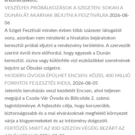
eredményeként.
VESZÉLYES PRÓBÁLKOZÁSOK A SZIGETEN: SOKAN A
DUNÁN ÁT AKARNAK BEJUTNI A FESZTIVÁLRA
2026-08-
06
A Sziget Fesztivál minden évben több százezer látogatót
vonz, azonban nem mindenki a hivatalos bejáratokon
keresztül próbál eljutni a rendezvény területére. A szervezők
szerint évről évre előfordul, hogy egyesek a Dunán
keresztül, úszva vagy különféle vízi eszközökkel szeretnének
bejutni az Óbudai-szigetre.
MODERN ÓVODA ÉPÜLHET ENCSEN: KÖZEL 400 MILLIÓ
FORINTOS FEJLESZTÉS INDUL
2026-08-05
Jelentős beruházás veszi kezdetét Encsen, ahol teljesen
megújul a Csoda-Vár Óvoda és Bölcsőde 2. számú
tagintézménye. A fejlesztés célja, hogy korszerűbb,
biztonságosabb és a mai elvárásoknak megfelelő környezet
várja a kisgyermekeket és az intézmény dolgozóit.
FERTŐZÉS MIATT AZ IDEI SZEZON VÉGÉIG BEZÁRT AZ