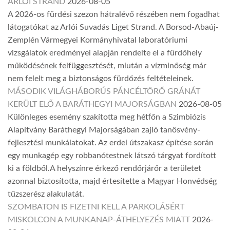
ARLÓI STRAND
2026-08-05
A 2026-os fürdési szezon hátralévő részében nem fogadhat
látogatókat az Arlói Suvadás Liget Strand. A Borsod-Abaúj-
Zemplén Vármegyei Kormányhivatal laboratóriumi
vizsgálatok eredményei alapján rendelte el a fürdőhely
működésének felfüggesztését, miután a vízminőség már
nem felelt meg a biztonságos fürdőzés feltételeinek.
MÁSODIK VILÁGHÁBORÚS PÁNCÉLTÖRŐ GRÁNÁT
KERÜLT ELŐ A BARÁTHEGYI MAJORSÁGBAN
2026-08-05
Különleges esemény szakította meg hétfőn a Szimbiózis
Alapítvány Baráthegyi Majorságában zajló tanösvény-
fejlesztési munkálatokat. Az erdei útszakasz építése során
egy munkagép egy robbanótestnek látszó tárgyat fordított
ki a földből.A helyszínre érkező rendőrjárőr a területet
azonnal biztosította, majd értesítette a Magyar Honvédség
tűzszerész alakulatát.
SZOMBATON IS FIZETNI KELL A PARKOLÁSÉRT
MISKOLCON A MUNKANAP-ÁTHELYEZÉS MIATT
2026-