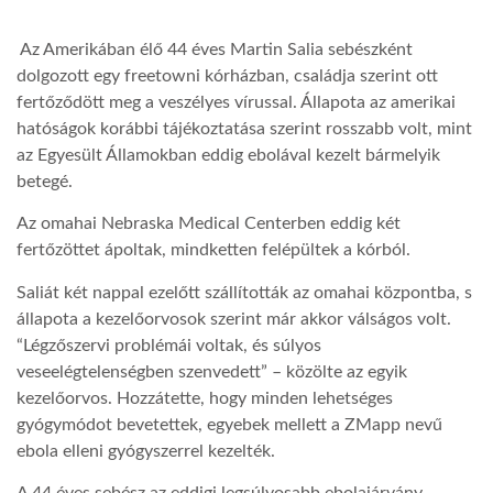
TROPICALMAGAZIN
Az Amerikában élő 44 éves Martin Salia sebészként
dolgozott egy freetowni kórházban, családja szerint ott
fertőződött meg a veszélyes vírussal. Állapota az amerikai
GLOBOTV
hatóságok korábbi tájékoztatása szerint rosszabb volt, mint
az Egyesült Államokban eddig ebolával kezelt bármelyik
betegé.
AFRIKA TUDÁSTÁR
Az omahai Nebraska Medical Centerben eddig két
fertőzöttet ápoltak, mindketten felépültek a kórból.
A NAP SZÉPE
Saliát két nappal ezelőtt szállították az omahai központba, s
állapota a kezelőorvosok szerint már akkor válságos volt.
LINKTR.EE
“Légzőszervi problémái voltak, és súlyos
veseelégtelenségben szenvedett” – közölte az egyik
kezelőorvos. Hozzátette, hogy minden lehetséges
GLOBOZSARU
gyógymódot bevetettek, egyebek mellett a ZMapp nevű
ebola elleni gyógyszerrel kezelték.
DOBRAVERO.HU
A 44 éves sebész az eddigi legsúlyosabb ebolajárvány