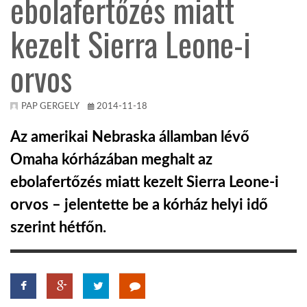
ebolafertőzés miatt
kezelt Sierra Leone-i
KÖZEL-KELET
orvos
AUSZTRÁLIA
PAP GERGELY
2014-11-18
A VILÁG ITTHON
Az amerikai Nebraska államban lévő
Omaha kórházában meghalt az
MÉDIA
ebolafertőzés miatt kezelt Sierra Leone-i
orvos – jelentette be a kórház helyi idő
szerint hétfőn.
GLOBOTV BP
HÍR3D