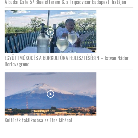
A budai Cafe 57 Blue étterem 6. a Tripadvisor budapesti listáján
EGYÜTTMŰKÖDÉS A BORKULTÚRA FEJLESZTÉSÉBEN – István Nádor
Borlovagrend
Kultúrák találkozása az Etna lábánál