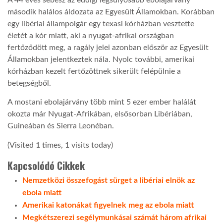
második halálos áldozata az Egyesült Államokban. Korábban
LATIMO.HU
egy libériai állampolgár egy texasi kórházban vesztette
életét a kór miatt, aki a nyugat-afrikai országban
fertőződött meg, a ragály jelei azonban először az Egyesült
GLOBOBOOK
Államokban jelentkeztek nála. Nyolc további, amerikai
kórházban kezelt fertőzöttnek sikerült felépülnie a
betegségből.
A mostani ebolajárvány több mint 5 ezer ember halálát
okozta már Nyugat-Afrikában, elsősorban Libériában,
Guineában és Sierra Leonéban.
(Visited 1 times, 1 visits today)
Kapcsolódó Cikkek
Nemzetközi összefogást sürget a libériai elnök az
ebola miatt
Amerikai katonákat figyelnek meg az ebola miatt
Megkétszerezi segélymunkásai számát három afrikai