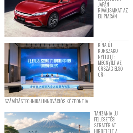
JAPÁN
RIVÁLISAIKAT AZ
EU PIACÁN
KÍNA ÚJ
KORSZAKOT
NYITOTT:
MEGNYÍLT AZ
ORSZÁG ELSŐ
ŰR-
SZÁMÍTÁSTECHNIKAI INNOVÁCIÓS KÖZPONTJA
TANZÁNIA ÚJ
FEJLESZTÉSI
STRATÉGIÁT
HIRDETETT A