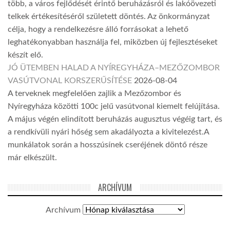
több, a város fejlődését érintő beruházásról és lakóövezeti
telkek értékesítéséről született döntés. Az önkormányzat
célja, hogy a rendelkezésre álló forrásokat a lehető
leghatékonyabban használja fel, miközben új fejlesztéseket
készít elő.
JÓ ÜTEMBEN HALAD A NYÍREGYHÁZA–MEZŐZOMBOR
VASÚTVONAL KORSZERŰSÍTÉSE
2026-08-04
A terveknek megfelelően zajlik a Mezőzombor és
Nyíregyháza közötti 100c jelű vasútvonal kiemelt felújítása.
A május végén elindított beruházás augusztus végéig tart, és
a rendkívüli nyári hőség sem akadályozta a kivitelezést.A
munkálatok során a hosszúsínek cseréjének döntő része
már elkészült.
ARCHÍVUM
Archívum