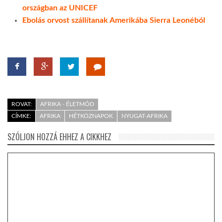
országban az UNICEF
Ebolás orvost szállítanak Amerikába Sierra Leonéból
ROVAT:
AFRIKA - ÉLETMÓD
CÍMKE:
AFRIKA
HÉTKÖZNAPOK
NYUGAT-AFRIKA
SZÓLJON HOZZÁ EHHEZ A CIKKHEZ